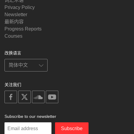
词汇术语
Privacy Policy
Newsletter
最新内容
Progress Reports
Courses
改换语言
关注我们
on
on
on
on
facebook
X
soundcloud
youtube
Subscribe to our newsletter
Enter
Subscribe
your