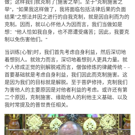
做；这样我们就克制了[施害之举]。至于“克制施害之
举”，“如果我这样做了，我将面临包括法律后果的负面
结果”之想法并因之进行的自我克制，就是因自利而为的
克制。因而，就以心怀他人为因而言，我们当做如是
想：“他人恰如我自身，也不愿遭受痛苦；因此，我要克
制以免伤害他们。”
当训练[心智]时，我们首先考虑自身利益，然后深切地
着想别人。就效力而言，深切地着想别人更具力量。就
个人修成正觉的别解脱戒而言，僧伽修炼的律藏传统 – –
首要基础就是考虑自身利益，我们因此而克制施害。这
是因为我们的目标就是解脱。至于菩萨修持，克制我们
为害他人的主要原因是对他者利益的考虑。或许还有第
二个原因，克制施害、缘助他人的利他主义基础、以及
我时常提及的普世责任相关。