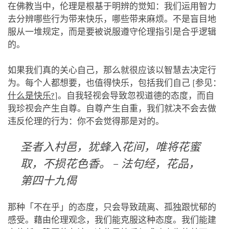
在佛教当中，伦理是根基于明辨的觉知：我们运用智力
去分辨哪些行为带来快乐，哪些带来麻烦。不是盲目地
服从一堆规定，而是要被说服遵守伦理指引是合乎逻辑
的。
如果我们真的关心自己，那么就很应该以智慧去决定行
为。每个人都想要，也值得快乐，包括我们自己 [参见：
什么是快乐?
]。自我轻视会导致忽视道德的态度，而自
我珍视会产生自尊。自尊产生自重，我们就决不会去做
违反伦理的行为：你不会觉得那是对的。
圣者入村邑，犹蜂入花间，唯将花蜜
取，不损花色香
。 –
法句经，花品，
第四十九偈
那种「不在乎」的态度，只会导致疏离、孤独跟忧郁的
感受。藉由伦理观念，我们能克服这种态度。我们能建