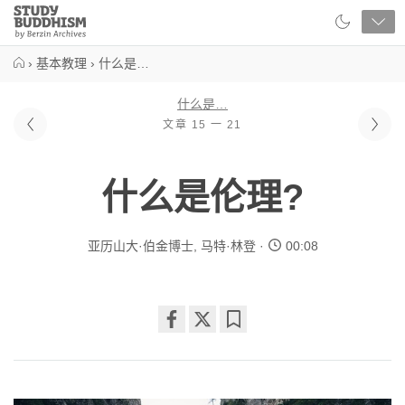
Close
Study
Buddhism
Home
›
基本教理
›
什么是…
什么是…
文章 15 一 21
什么是伦理?
亚历山大·伯金博士
,
马特·林登
00:08
Share
Bookmark
on
facebook