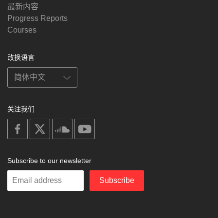
最新内容
Progress Reports
Courses
改换语言
关注我们
on
on
on
on
facebook
X
soundcloud
youtube
Subscribe to our newsletter
Enter
Subscribe
your
email