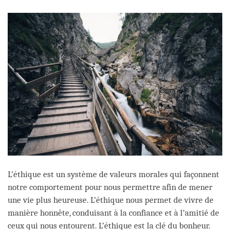
facebook
L’éthique est un système de valeurs morales qui façonnent
notre comportement pour nous permettre afin de mener
une vie plus heureuse. L’éthique nous permet de vivre de
manière honnête, conduisant à la confiance et à l’amitié de
ceux qui nous entourent. L’éthique est la clé du bonheur.