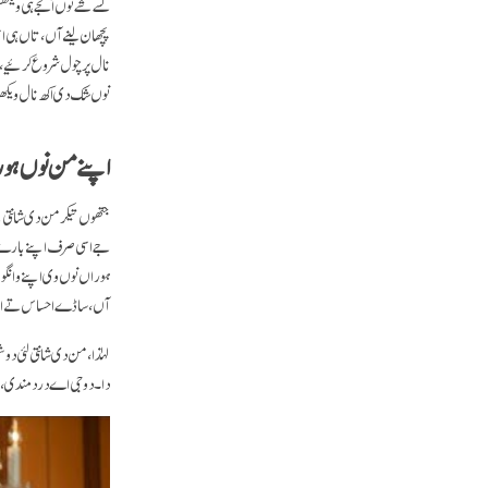
کسے شے نوں اُنجے ہی ویکھ
پچھان لینے آں، تاں ہی اس
نال پرچول شروع کرئیے، "م
نوں شک دی اکھ نال ویکھ
اپنے من نوں ہو
جتھوں تیکر من دی شانتی ت
جے اسی صرف اپنے بارے ہی
ہوراں نوں وی اپنے وانگوں
آں، ساڈے احساس تے ایدا ب
لہٰذا، من دی شانتی لئی دو
دا۔ دوجی اے درد مندی، 