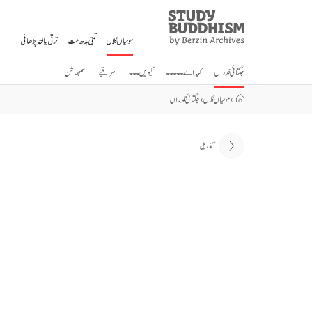
Study
Clos
Buddhism
موٹیاں گلاں
تبتی بدھ مت
ترقی یافتہ پڑھائی
Home
جگتائی قدراں
کیہ اے ۔۔۔۔۔
کیویں ۔۔۔
مراقبے
سمبھاشن
›
موٹیاں گلاں
›
جگتائی قدراں
گذریل