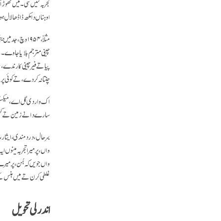
تجربہ نئیں سی۔ میں تھوڑا 
اوہناں دا مکھ ڈاڈھا لال ہو
مثلاّ، ۱۹۵۴ وچ
چینی مترجم بلایا جاوے۔ 
پیا تے فیر چینی کارندے،
چنتا نہ کردے، تے کوئی پری
اک وار دی گل اے، میکسیکو 
سارے دانے زمین تے کھلر
بہرحال، دردمندی، ایثار، س
واں، پر میرا تجربہ مینوں
واں جویں کہ ہُن، پر میرے
غلطی کرن تے میں ہنس کے
اندرلی تحویل