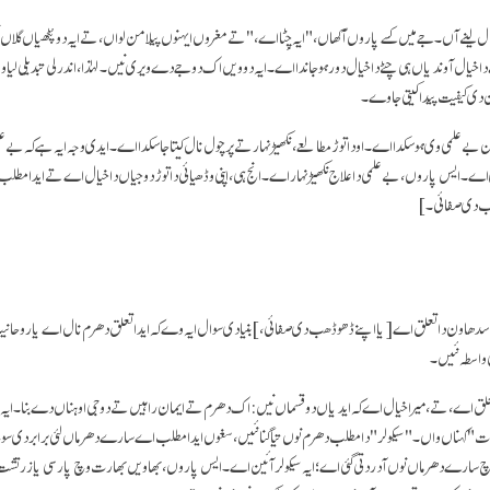
 لینے آں۔ جے میں کسے پاروں آکھاں، " ایہ چِٹا اے،" تے مغروں ایہنوں پیلا من لواں، تے ایہ دو پُٹھیاں گلاں نی
دا خیال آوندیاں ہی چٹے دا خیال دور ہو جاندا اے۔ ایہ دوویں اک دوجے دے ویری نیں۔ لہٰذا، اندرلی تبدیلی لیاو
دی کیفیت پیدا کیتی جاوے۔
بے علمی وی ہو سکدا اے۔ اودا توڑ مطالعے، نکھیڑ نہار تے پرچول نال کیتا جا سکدا اے۔ ایدی وجہ ایہ ہے کہ بے ع
ے۔ ایس پاروں، بے علمی دا علاج نکھیڑ نہار اے۔ انج ہی، اپنی وڈھیائی دا توڑ دوجیاں دا خیال اے تے ایدا مط
ھب دی صفائی۔]
 سدھاون دا تعلق اے
[یا اپنے ڈھو ڈھب دی صفائی،]
بنیادی سوال ایہ وے کہ ایدا تعلق دھرم نال اے یا روحان
 واسطہ نئیں۔
علق اے، تے، میرا خیال اے کہ ایدیاں دو قسماں نیں: اک دھرم تے ایمان راہیں تے دوجی اوہناں دے بنا۔ ایہ ج
قیات" کہناں واں۔ "سیکولر" دا مطلب دھرم نوں تیاگنا نئیں، سغوں ایدا مطلب اے سارے دھرماں لئی برابر دی سو
چ سارے دھرماں نوں آدر دتی گئی اے؛ ایہ سیکولر آئین اے۔ ایس پاروں، بھاویں بھارت وچ پارسی یا زرتشت د