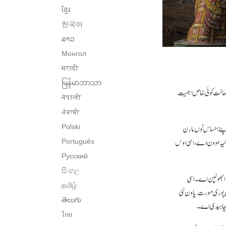
ខ្មែរ
한국어
ລາວ
Монгол
मराठी
မြန်မာဘာသာ
 حالت کوئی خاص اہمیت
नेपाली
ਪੰਜਾਬੀ
پنے احساس نوں مارن
Polski
 کیہ ہوون دے، اسی اوس
Português
Русский
සිංහල
ڈا بھولپن اے۔ اسی
தமிழ்
وں پوری مورت پاون لئی
తెలుగు
ی چاہیدی اے۔
ไทย