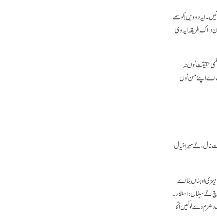
ں۔ ایہ دوویں اِکو سمے
ن دا اک طریقہ ایہ وی
لمی حقیقت نوں نہ
لب اے اپنے من نوں
یت نال، تے میرا خیال
یہڑی اوہناں بنا اے
چ تے سبناں دا ستکار۔
ھرم دے لوکیں اُکّا