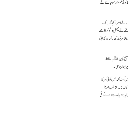
 کوئی کم مندا ہو جاۓ تے
 نالے اصرار کیتا کہ اک
عے تے پھل دا ٹوکرا ڈھے
اہری رکھ رکھاو دی اینی
یردا لگا گیا حالانکہ
پریشان سی۔
ہندا کہ میں کوئی نویکلا
وکاں نال مخاطب ہونا
کیہ ہویا۔ جے دوجے کوئی