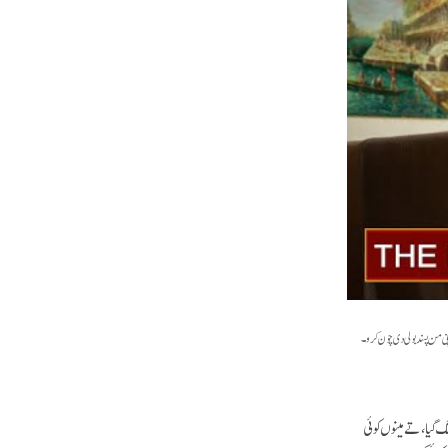
ی من پسند بولی دی چون کرو۔
 گیا، تے مینوں کوئی