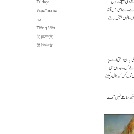
شے دی حقیقت نوں
Türkçe
ی اے۔ جے اسی ایس آشا
Українська
 کہ سانوں ہمیش ہر شے
اُردو
Tiếng Việt
简体中文
繁體中文
شی پاون دا حق اے۔ پر
 جانے آں۔ جدوں اسی
 نوں کس اکھ نال ویکھنے
 نتیجہ سامنے نئیں آوے