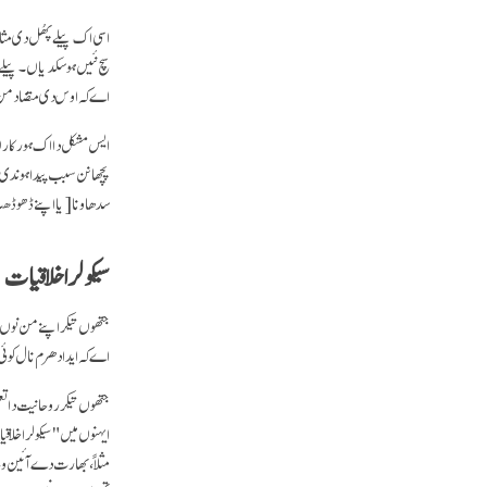
اسی اک پیلے پھُل دی مثال
سچ نئیں ہو سکدیاں۔ پیلے 
اے کہ اوس دی متضاد من 
ایس مشکل دا اک ہور کارن 
پچھانن سبب پیدا ہوندی ا
سدھاونا
[یا اپنے ڈھو ڈ
سیکولر اخلاقیات
جتھوں تیکر اپنے من نوں
اے کہ ایدا دھرم نال کوئی
جتھوں تیکر روحانیت دا ت
ایہنوں میں "سیکولر اخلا
مثلاً، بھارت دے آئین و