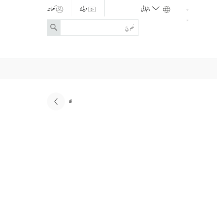
ویڈیو
کھاتہ
Enter
Search
search
term
اگلا