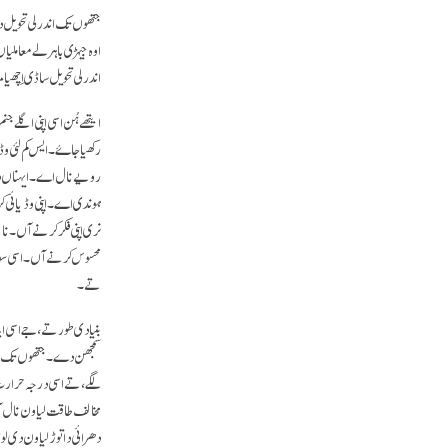
جتھوں تک اندرلی تحویل د
اوہ جیہڑی باہرلے معاملی
اندرلی تحویل ساڈی اِچھی
ایتھے ہُن اسی اپنی اگلے
رکھیا جاۓ۔ ایس کم لئی و
رویے نال اے۔ ایہناں دا
ہوندی اے۔ اپنی وڈیائی کر
نری اپنی فکر کرنے آں۔ نا
محسوس کرنے آں۔ اسی سوچ
تے۔
بنیادی طور تے، جے اسی ای
سمجھن دے۔ جتھوں تک ایہن
لگے، تے اسی درجہ حرارت گ
مخالف طاقت لیاون نال آ س
دھرائی دا توڑ لیاون دی ل