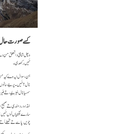
کسے صورت حال د
وچل شانتی دا تعلق من د
نئیں رکھدی۔
ہن، سوال ایہ وے کیہ من
نال؟ نئیں۔ پر جے سانوں
سمسیا نال نبڑئیے، تے فیر
لہٰذا، درد مندی تے صحیح
سارے نتیجیاں نوں نئیں س
چویں پاسے تے تھلے اُتے