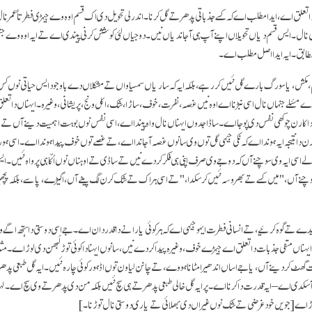
ا تعلق اے، ایدا مطلب اے کہ کسے جذباتی پدھر تے گل کرنا۔ اندرلی تحویل دی اک قسم اوہ وے جیہڑی فطرتاً عمر
اں نال۔ ایس قسم دیاں تحویلاں اپنے آپ ہی آ جاندیاں نیں۔ دوجیاں لئی کوشش کرنی پیندی اے تے ایہ اوہ وے جنہ
ا مطابق۔ ایہ ایدا اصل مطلب اے۔
 جنم، مکش، یا سورگ بارے گل نئیں کر رہے، بلکہ ایہ کہ ساریاں سمسیاواں تے مشکلاں دے باوجود ایس حیاتی نو
ڈے مسٔلے جنہاں نال اسی نبڑنا اے اوہ نیں غصہ، نفرت، خوف، ساڑا، شک، اکل ونج، پریشانی، وغیرہ۔ ایہناں دا
 کارن چوکھی نفس دی پوجا اے۔ ساڈا جدوں ایہناں نال واہ پیندا اے، اسی نفس نوں بوہت اہمیت دینے آں تے 
ن دا نتیجہ ایہ ہوندا اے کہ نکی جیہی گل توں وی سانوں غصہ آ جاندا اے، تے غصے توں خوف پیدا ہوندا اے۔ اسی ہ
لے اسی ایہ وی سوچنے آں کہ دوجے وی صرف اپنی ہی فکر کردے نیں تے ساڈی تے اوہناں نوں اُکّا ہی پرواہ نئیں۔ 
نے آں،"میں کسے تے بھروسہ نئیں کر سکدا،" تے اسی ہر اک تے شک کرن لگ پینے آں، اگیڑے، پاسے، بلکہ پچ
دے تے گوہ کرئیے، تے انسانی فطرت ایہو جیہی اے کہ ہر کوئی یارانے دا قدردان اے۔ جے اسی دوستی دا ہتھ اگے ودھ
اں منفی جذبات دا تعلق اے جیہڑے خوف، وغیرہ پیدا کردے نیں، سانوں ایہنا دا کوئی توڑ لَبھن دی لوڑ اے۔ مثلا
ھٹ کر دینے آں، یا جے اساں اندھیرا مٹانا ہووے، تے چانن لیاون توں اڈ ہور کوئی چارہ نئیں۔ ایہ گل طبعی پدھ
کدی اے – ایہ قدرت دا کرنا اے۔ پر ایہ گل خالی طبعی پدھر تے ہی سچ نئیں بلکہ من دی پدھر تے وی سچ اے۔ لہٰذا 
وڑ اے
[جویں خودغرضی تے شک نوں غیراں دی بھلائی تے یاری دوستی نال توڑنا۔]