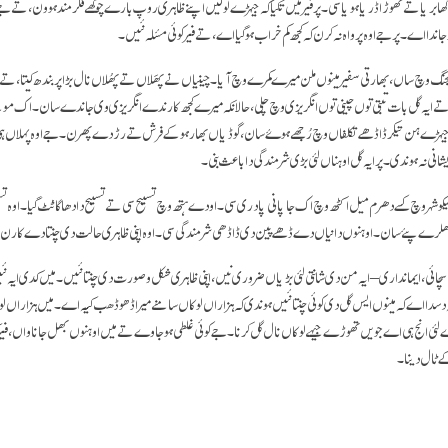
گھابریا تے تھوڑا ڈریا ہویا سی۔ پر فیر میں تکیا کہ جیہڑے لوکیں اپنے ظاہری روپ بارے چوکھے فکرمند ہوون، تے جے
 جاندا اے۔ پر جے اوہ پرواہ نہ کرن کہ کجھ کم خراب ہو گیا اے، تے فیر کوئی مسٔلہ نئیں۔
، جد میں بیجنگ وچ ساں، بھارتی سفیر مینوں ملن میرے کمرے وچ آیا۔ چینیاں نے پھَلاں تے پھُلاں نال بڑا پربندھ کیتا، تے
تے ایہ گل بات تبتی توں چینی توں انگریزی وچ چلی، حالانکہ میرے کجھ کارندے انگریزی وی جاندے سان۔ اک موق
 جیہڑے ہن تیکر ڈاڈھے تکلفاں وچ رُجھے ہوۓ سان، گوڈیاں بھار ہو کے فرش تے رڑدے پھرن۔ جے اوہ پہلاں ہی ظ
شانی نہ ہوندی۔ پر ایہ گل اوہناں لئی بڑی شرمندگی دا باعث بنی۔
شہر وچ کسے دھرم میل اکٹھ وچ اک جاپانی پادری سی۔ اودے ہتھ وچ تسبیح سی تے تسبیح دا دھاگا ٹُٹ گیا۔ اوہ تسبیح پھ
ے پئے سان۔ اوہنوں دانیاں دے ڈھے پین دی ڈاڈھی شرمندگی سی۔ اوہ اپنی ظاہری حالت دی چنتا دے کارن 
چائی، ایمانداری – ایہ من دی شانتی لئی بڑیاں ضروری نیں، اپنی ظاہری شکل و صورت دی چنتا نئیں۔ میں کدی ایہ نئیں ک
 ایہ دسدا اے کہ مینوں ایس گل دی کوئی چنتا نئیں ہوندی کہ ہزاراں لوکاں سامنے میرا ڈھوڈھب کیہ اے۔ میں ہزاراں ل
 لئی انج ہی اے جویں تھوڑے جیہے لوکاں نال گل کرنا۔ جے کوئی غلطی ہو جاوے تے میں اوہنوں بھل جانا واں، فیر 
 ٹال دینا۔