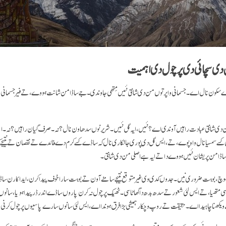
ی سچائی دی پرچول دی اہمیت
ے سکون نال اے۔ جسمانی واپر توں من دی شانتی نئیں مِتھی جاوندی۔ جے ساڈا من شانت ہووے، تے فیر جسمانی
 دی شانتی عبادت راہیں آوندی اے؟ نئیں، ایہ گل نئیں۔ شریر نوں سدھاون نال؟ نہ۔ صرف گیان راہیں؟ نہ۔ ا
 کسے سمسیا نال واہ پوے، تے، ایس گل دی پوری جانکاری نال کہ ساڈے کسے کرم دے فائدے تے نقصان تے نتیجے
 ساڈا من پریشان نئیں ہووے دا تے ایہ ہے اصلی من دی شانتی۔
 سوچ، بوہت ضروری نیں۔ جدوں کدی وی غیر متوقع نتیجے سامنے آون تے بوہت سارا خوف پیدا کرن، ایدا کارن سا
ی متھیا، تے ایس لئی شعور تے سدھ بدھ دا گھاٹا سی۔ ٹھیک پرچول نہ کرن پاروں ساڈے اندر ڈر پیدا ہویا، سان
 ویکھنا چاہیدا اے۔ حقیقت تے روپ وچکار ہمیشی بڑا فرق ہوندا اے، ایس لئی سانوں سارے پاسیوں پرچول کرن