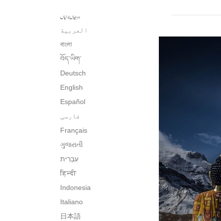
دوجیاں بولیاں
العربية
বাংলা
བོད་ཡིག་
Deutsch
English
Español
فارسی
Français
ગુજરાતી
עִבְרִית‎
हिन्दी
Indonesia
Italiano
日本語