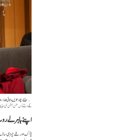
ویڈیو: چودھویں دلائی لاما – «
نکے وشے نوں سنن/تکن لئی ویڈیو س
اپنے باہرلے روپ 
[اک ہور شے جیہڑی ساڈے