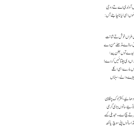
 نال آوندی اے تے دوجی
وں اسی لیانا چاہنے آں:
ں کس طراں خوش تے شانت
 تعلق ساڈے مڈھلے من دے
ایدے توں جلن پیدا
وراں دی چنتا نئیں کردے؛
ایس مارے اسی اکلے
ھیڑے والے، سبناں
ائیے، اکثر لوک چنگا ہی
ً، جے سانوں بڑی گرمی
ر تے سچ اے۔ تبدیلی کسے
سانوں اپنی سوچ یا اکھ