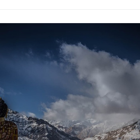
Bookmark
Share
on
facebook