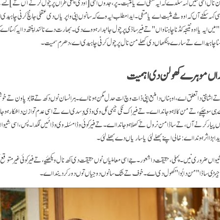
ن نال اسی نئیں کہہ سکدے کہ ایہ منفی اے یا مثبت۔ پر، جدوں اسی
[اودی چنگی طراں پرچول کرنے آں تے]
کسے 
ی کہہ سکنے آں کہ اوہ شے مثبت اے یا منفی۔ ایدا مطلب ایہ وے کہ سانوں اپنی واپریاں دی عقلی جانچ کرنی چاہید
یں ایہ یا اوہ نتیجہ کڈنا چاہنا واں" تے فیر ساڈی پرچول جانبدار ہووے دی۔ بھارت دے نالندا پنتھ دا ایہ کہنا اے
نا چاہیدا اے تے سارے پنکھاں دی کھلے من نال پرچول کرنی چاہیدی اے، دھرم سمیت۔
راں موہرے کھولن دی اہمیت
ے اشانتی دا تعلق اے، اوہناں دا منبع اپنی ذات وچ ات حدل مگن ہونا اے۔ ہر انسان نوں دکھ تے قابو پاون تے خو
 سوچئیے، تے من کالا ہو جاندا اے۔ تے فیر اک نکی جیہی گل وی وڈی دِسدی اے تے اسی عدم توازن دا شکار ہو
 پیار کرنے آں، تے ساڈا من نرول تے کھلا ہو جاندا اے۔ تے فیر کوئی وڈا مسٔلہ وی وڈا نئیں لگدا۔ پس، اسی شیواں
ڑا اثر ہوندا اے: خالی اپنے بھلے لئی یا ساریاں دے بھلے لئی۔
 شیواں ضروری نیں۔ پہلی، حقیقت دا شعور۔ جے اسی معاملیاں نوں حقیقت دی اکھ نال ویکھئیے، تے فیر کوئی غیر متوقع
جیہڑی ساڈا "من دا بُوا" کھول دی اے۔ خوف تے شک سانوں دوجیاں توں دور کر دیندا اے۔