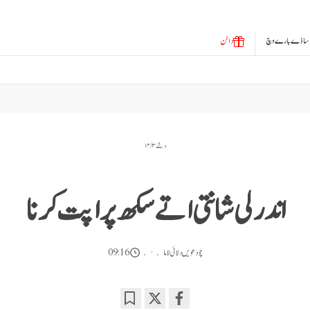
ساڈے بارے وچ
دانن
وشے ۳ / ۱۴
اندرلی شانتی اتے سکھ پراپت کرنا
چودھویں دلائی لاما
09:16