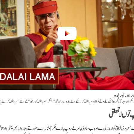
ساڈا انسانی سانجھ»
کرین اوپر سجی نکر وچ تھلے نکے وشے آئیکان اوپر کلک کرو۔ نکے وشے دی بولی بدلن لئی "سیٹنگز" اوپر کلک کرو، فیر "نکے وشے" اوپر کلک کرو تے اپن
توں لا تعلقی
 من دی شانتی گوا دیندی اے اوہ ہے ساڈی باہرلے روپ بارے فکر]
مثال دے طور تے، جدوں میں پہلی وار بیجنگ