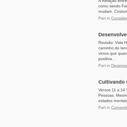
A Relação entre
como sendo Fel
mudam. Costuma
Part
in
Consider
Desenvolve
Revisão: Vida 
caminho do lam-
vimos que quan
positiva...
Part
in
Desenvol
Cultivando 
Versos 11 a 14
Pessoas, Mesmo
estados mentais
Part
in
Comentár