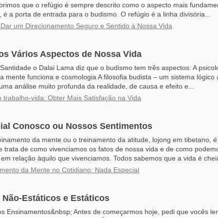
obrimos que o refúgio é sempre descrito como o aspecto mais fundame
, é a porta de entrada para o budismo. O refúgio é a linha divisória...
 Dar um Direcionamento Seguro e Sentido à Nossa Vida
os Vários Aspectos de Nossa Vida
Santidade o Dalai Lama diz que o budismo tem três aspectos: A psicolo
a mente funciona e cosmologia A filosofia budista – um sistema lógico
uma análise muito profunda da realidade, de causa e efeito e...
io trabalho-vida: Obter Mais Satisfação na Vida
ial Conosco ou Nossos Sentimentos
einamento da mente ou o treinamento da atitude, lojong em tibetano, é
e trata de como vivenciamos os fatos de nossa vida e de como pode
 em relação àquilo que vivenciamos. Todos sabemos que a vida é cheia
mento da Mente no Cotidiano: Nada Especial
Não-Estáticos e Estáticos
os Ensinamentos&nbsp; Antes de começarmos hoje, pedi que vocês l