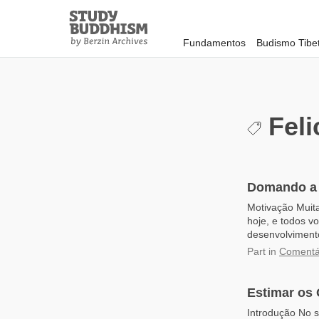
Close
Study
Buddhism
Fundamentos
Budismo Tibe
Home
Feli
Domando a
Motivação Muita
hoje, e todos v
desenvolvimento
Part
in
Comentár
Estimar os 
Introdução No 