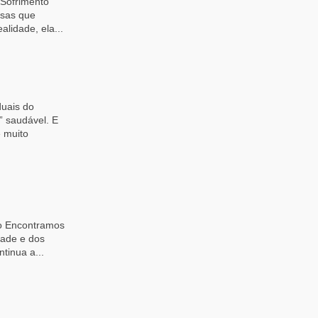
 Sofrimento
isas que
idade, ela...
uais do
” saudável. E
 muito
do Encontramos
dade e dos
tinua a...