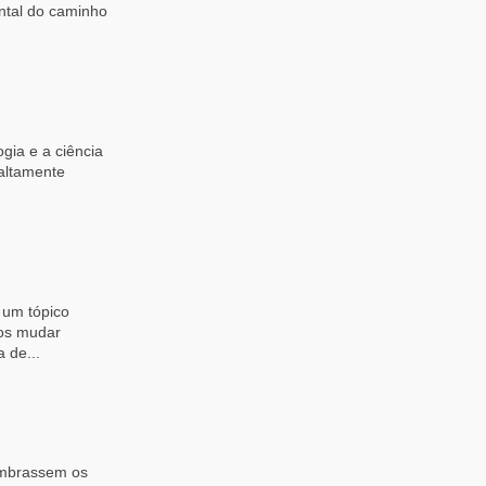
ntal do caminho
gia e a ciência
 altamente
 um tópico
mos mudar
 de...
embrassem os