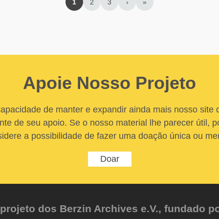
1
2
3
›
»
Apoie Nosso Projeto
apacidade de manter e expandir ainda mais nosso site
nte de seu apoio. Se o nosso material lhe parecer útil, po
idere a possibilidade de fazer uma doação única ou me
Doar
ojeto dos Berzin Archives e.V., fundado po