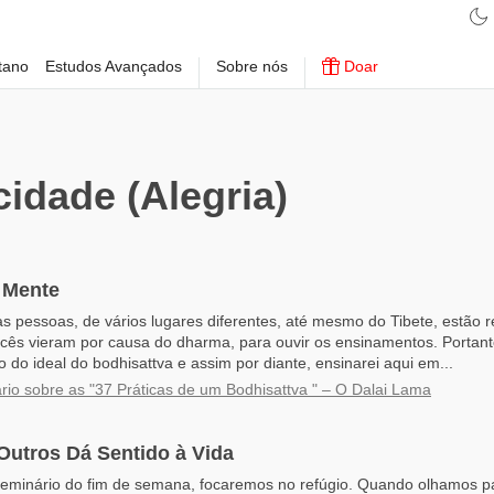
tano
Estudos Avançados
Sobre nós
Doar
cidade (Alegria)
 Mente
s pessoas, de vários lugares diferentes, até mesmo do Tibete, estão r
ocês vieram por causa do dharma, para ouvir os ensinamentos. Portan
 do ideal do bodhisattva e assim por diante, ensinarei aqui em...
io sobre as "37 Práticas de um Bodhisattva " – O Dalai Lama
Outros Dá Sentido à Vida
seminário do fim de semana, focaremos no refúgio. Quando olhamos pa