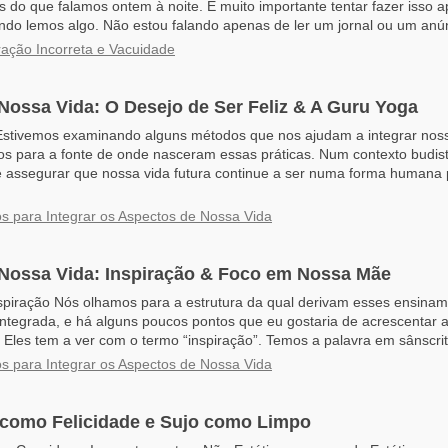
is do que falamos ontem à noite. É muito importante tentar fazer isso 
ndo lemos algo. Não estou falando apenas de ler um jornal ou um anún
ação Incorreta e Vacuidade
Nossa Vida: O Desejo de Ser Feliz & A Guru Yoga
Estivemos examinando alguns métodos que nos ajudam a integrar noss
 para a fonte de onde nasceram essas práticas. Num contexto budis
é assegurar que nossa vida futura continue a ser numa forma humana 
os para Integrar os Aspectos de Nossa Vida
 Nossa Vida: Inspiração & Foco em Nossa Mãe
spiração Nós olhamos para a estrutura da qual derivam esses ensina
integrada, e há alguns poucos pontos que eu gostaria de acrescentar a
 Eles tem a ver com o termo “inspiração”. Temos a palavra em sânscrit
os para Integrar os Aspectos de Nossa Vida
 como Felicidade e Sujo como Limpo