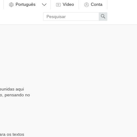
Vídeo
Conta
Enter
Search
search
term
eunidas aqui
to, pensando no
ra os textos