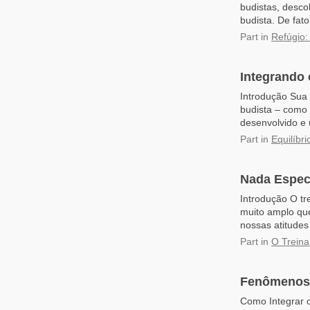
budistas, desc
budista. De fato
Part
in
Refúgio:
Integrando 
Introdução Sua 
budista – como 
desenvolvido e 
Part
in
Equilíbr
Nada Espec
Introdução O tr
muito amplo qu
nossas atitudes
Part
in
O Treina
Fenômenos 
Como Integrar 