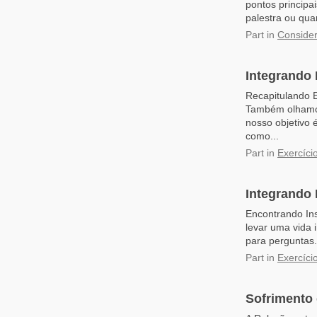
pontos principa
palestra ou qua
Part
in
Consider
Integrando 
Recapitulando 
Também olhamos
nosso objetivo 
como...
Part
in
Exercíci
Integrando
Encontrando In
levar uma vida 
para perguntas.
Part
in
Exercíci
Sofrimento