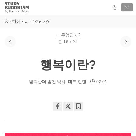
Close
Study
Buddhism
Home
›
핵심
›
… 무엇인가?
… 무엇인가?
글 18 / 21
행복이란?
알렉산더 벌진 박사
,
매트 린덴
02:01
Share
Bookmark
on
facebook