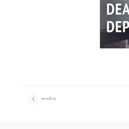
અગાઉના