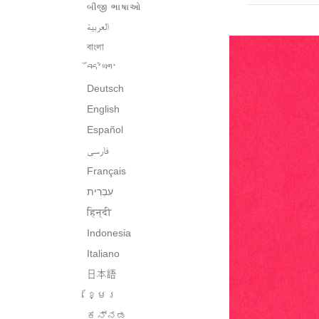
બીજી ભાષાઓ
العربية
বাংলা
བོད་ཡིག་
Deutsch
English
Español
فارسی
Français
हिन्दी
Indonesia
Italiano
日本語
ខ្មែរ
ಕನ್ನಡ