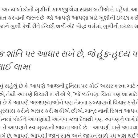
અન્ય લોકોની ખુશીની કાળજી લેવા સક્ષમ બનીએ તે પહેલાં,
 કરવાની જરૂર છે. જો આપણે આપણા માટે ખુશીની ઇચ્છા કરી
ે ખુશી કેવી રીતે ઈચ્છી શકીએ? બૌદ્ધ ધર્મમાં, ખુશીની ઇચ્છા સાર
 શાંતિ પર આધાર રાખે છે, જે હૂંફ-હૃદય
દલાઈ લામા
વું સહેલું છે કે આપણે આજની દુનિયા પર કોઈ અસર કરવા માટે ત
, તેથી આપણે વિચારી શકીએ કે, "જે કંઈપણ. ચિંતા પણ શા માટે 
એ છે કે આપણે અજાણ્યાઓને પણ તેમના કલ્યાણનો વિચાર કરીને
પ્રયાસ કરીને અસર કરી શકીએ છીએ. માત્ર નાની સ્મિત આપવ
નમાં કોઈને આપણાથી આગળ જવા દેવાથી પણ આપણને લાગે છ
. તે આપણને સ્વ-મૂલ્યની ભાવના આપે છે – આપણી પાસે આપવા મ
ં લાગે છે. આપણે આપણી જાત સાથે અને જીવન સાથે વધુ ખુશ થ