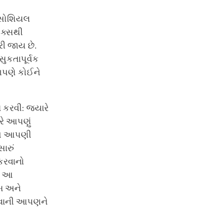
ર સોશિયલ
ઇક્સથી
ી જાય છે.
કતાપૂર્વક
આપણે કોઈને
ા કરવી: જ્યારે
રે આપણું
પણે આપણી
ારું
કરવાનો
એ. આ
ંબ અને
કરવાની આપણને