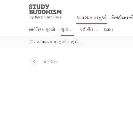
Close
Study
Buddhism
આવશ્યક વસ્તુઓ
તિબેટીયન બૌદ
Home
સાર્વત્રિક મૂલ્યો
શું છે …
કઈ રીતે …
ધ્યાન
›
આવશ્યક વસ્તુઓ
›
શું છે …
અગાઉના