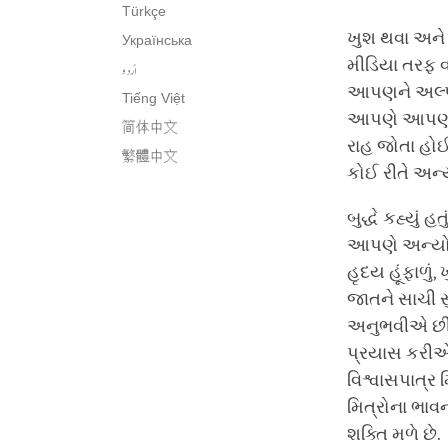
Türkçe
ખુશ થવા અને
Українська
મીડિયા તરફ 
اُردو
આપણને અલ્પજી
Tiếng Việt
આપણે આપણા 
简体中文
રાહ જોતા હો
繁體中文
કોઈ રીતે અન
બુદ્ધે કહ્યું
આપણે અન્યોની
હૃદય હૂંફાળુ
જાતને સાચી 
અનુભવીએ છીએ
પ્રયાસ કરીએ
વિશ્વાસપાત્ર 
મિત્રોના ભાવ
શક્તિ મળે છે.