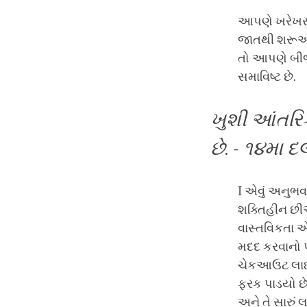
આપણે ખરેખર 
જાતથી શરૂઆત
તો આપણે બીજાન
સમાવિષ્ટ છે.
ખુશી આંતરિક
છે. - ૧૪મા 
I એવું અનુભવ
શક્તિહીન છીએ
વાસ્તવિકતા 
મદદ કરવાનો 
ચેકઆઉટ લાઇ
ફરક પાડયો છે
અને તે સારુ