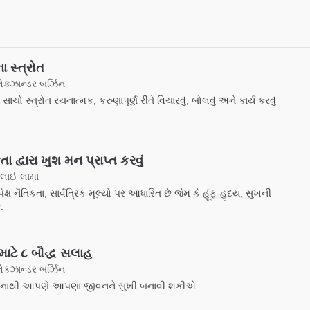
ા સ્ત્રોત
ેક્ઝાન્ડર બર્ઝિન
સાચો સ્ત્રોત રચનાત્મક, કરુણાપૂર્ણ રીતે વિચારવું, બોલવું અને કાર્ય કરવું
તા દ્વારા ખુશ મન પ્રાપ્ત કરવું
દલાઈ લામા
પેક્ષ નૈતિકતા, સાર્વત્રિક મૂલ્યો પર આધારિત છે જેમ કે હૂંફ-હૃદય, સુખની
.
માટે ૮ બૌદ્ધ સલાહ
ેક્ઝાન્ડર બર્ઝિન
જેનાથી આપણે આપણા જીવનને સુખી બનાવી શકીએ.