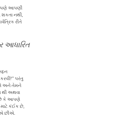
 આપણે આપણી
 શકતા નથી,
્વત્રિક રીતે
 પર આધારિત
દ્દન
કરવી?” પરંતુ
 અને તેમને
ા થી અથવા
ે કે આપણે
ાટે કંઈક છે,
ઈએ છીએ.