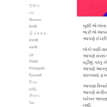
한국어
ລາວ
Монгол
ખુશી એ લાંબા
मराठी
જ છે જે આપણ
မြန်မာဘာသာ
આપણે ઈચ્છીએ 
नेपाली
ਪੰਜਾਬੀ
લોકો ઘણી વાર
پنجابی
આપણે સરસ ભો
Polski
રહીશું. પરંતુ
Português
આપણે આપણી બ
વાસ્તવમાં, ફ
Русский
සිංහල
આપણા વિચારો 
தமிழ்
આપણે સંગીત, ક
తెలుగు
ખરેખર આપણને 
ไทย
નથી.