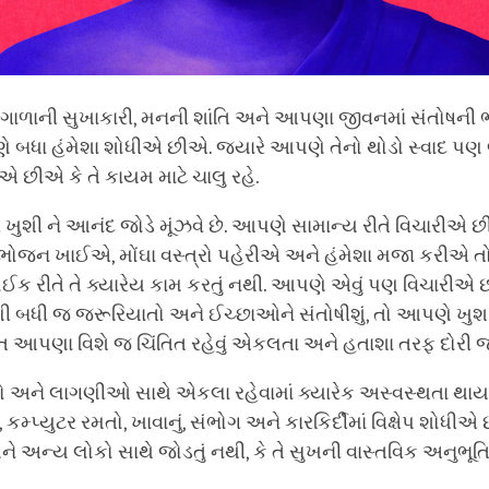
 ગાળાની સુખાકારી, મનની શાંતિ અને આપણા જીવનમાં સંતોષની ભા
ે બધા હંમેશા શોધીએ છીએ. જ્યારે આપણે તેનો થોડો સ્વાદ 
છીએ કે તે કાયમ માટે ચાલુ રહે.
 ખુશી ને આનંદ જોડે મૂંઝવે છે. આપણે સામાન્ય રીતે વિચારીએ 
જન ખાઈએ, મોંઘા વસ્ત્રો પહેરીએ અને હંમેશા મજા કરીએ 
 કોઈક રીતે તે ક્યારેય કામ કરતું નથી. આપણે એવું પણ વિચારીએ
ધી જ જરૂરિયાતો અને ઈચ્છાઓને સંતોષીશું, તો આપણે ખુશ રહી
ક્ત આપણા વિશે જ ચિંતિત રહેવું એકલતા અને હતાશા તરફ દોરી જ
અને લાગણીઓ સાથે એકલા રહેવામાં ક્યારેક અસ્વસ્થતા થાય છ
મ્પ્યુટર રમતો, ખાવાનું, સંભોગ અને કારકિર્દીમાં વિક્ષેપ શોધી
અન્ય લોકો સાથે જોડતું નથી, કે તે સુખની વાસ્તવિક અનુભૂતિ 