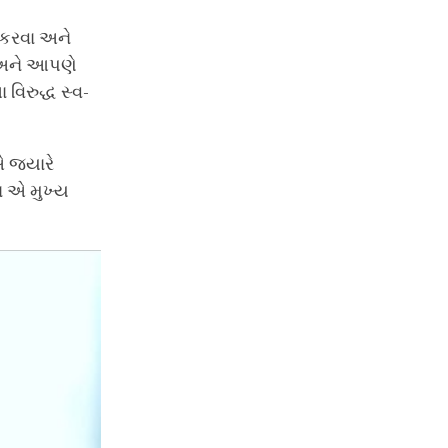
ત કરવા અને
ં અને આપણે
 વિરુદ્ધ સ્વ-
 જ્યારે
ા એ મુખ્ય