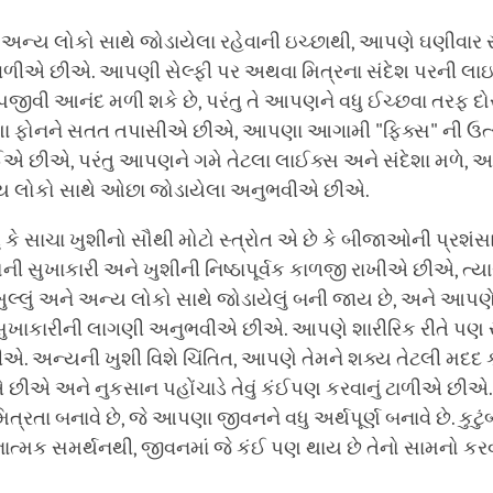
 અન્ય લોકો સાથે જોડાયેલા રહેવાની ઇચ્છાથી, આપણે ઘણીવા
વળીએ છીએ. આપણી સેલ્ફી પર અથવા મિત્રના સંદેશ પરની લા
વી આનંદ મળી શકે છે, પરંતુ તે આપણને વધુ ઈચ્છવા તરફ દોર
ફોનને સતત તપાસીએ છીએ, આપણા આગામી "ફિક્સ" ની ઉત્સુ
ઈએ છીએ, પરંતુ આપણને ગમે તેટલા લાઈક્સ અને સંદેશા મળે, 
્ય લોકો સાથે ઓછા જોડાયેલા અનુભવીએ છીએ.
 હતું કે સાચા ખુશીનો સૌથી મોટો સ્ત્રોત એ છે કે બીજાઓની પ્રશંસ
 સુખાકારી અને ખુશીની નિષ્ઠાપૂર્વક કાળજી રાખીએ છીએ, ત્યા
ં, ખુલ્લું અને અન્ય લોકો સાથે જોડાયેલું બની જાય છે, અને આ
સુખાકારીની લાગણી અનુભવીએ છીએ. આપણે શારીરિક રીતે પણ સ
. અન્યની ખુશી વિશે ચિંતિત, આપણે તેમને શક્ય તેટલી મદદ 
 છીએ અને નુકસાન પહોંચાડે તેવું કંઈપણ કરવાનું ટાળીએ છી
મિત્રતા બનાવે છે, જે આપણા જીવનને વધુ અર્થપૂર્ણ બનાવે છે. કુટુ
નાત્મક સમર્થનથી, જીવનમાં જે કંઈ પણ થાય છે તેનો સામનો 