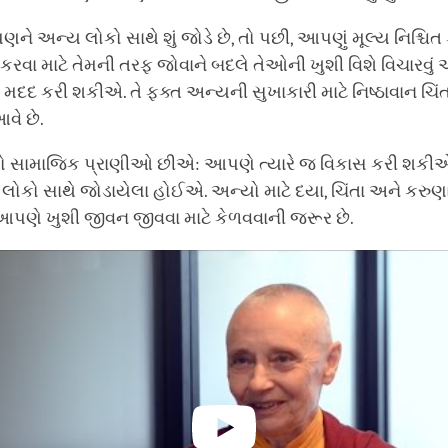
ને અન્ય લોકો સાથે શું જોડે છે, તો પછી, આપણું મૂલ્ય નિશ્ચિ
વા માટે તેમની તરફ જોવાને બદલે તેઓની ખુશી વિશે વિચારવુ
તે મદદ કરી શકીએ. તે ફક્ત અન્યની સુખાકારી માટે નિષ્ઠાવાન ચિંતા
વે છે.
ો સામાજિક પ્રાણીઓ છીએ: આપણે ત્યારે જ વિકાસ કરી શકીએ
કો સાથે જોડાયેલા હોઈએ. અન્યો માટે દયા, ચિંતા અને કરુણ
આપણે ખુશી જીવન જીવવા માટે કેળવવાની જરૂર છે.