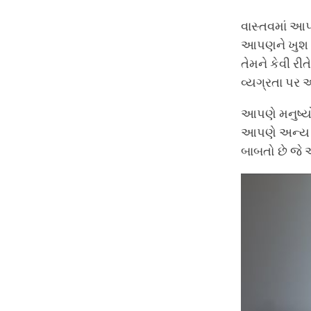
વાસ્તવમાં આપણ
આપણને ખુશ કર
તેમને કેવી રી
વ્યગ્રતા પર આ
આપણે મનુષ્ય
આપણે અન્ય લો
બાબતો છે જે 