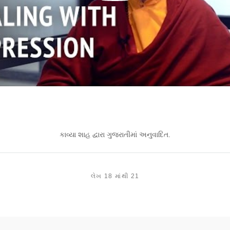
કાવ્યા શાહ દ્વારા ગુજરાતીમાં અનુવાદિત.
લેખ 18 માંથી 21