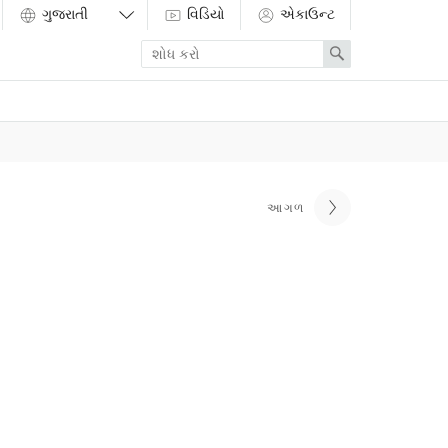
વિડિયો
એકાઉન્ટ
Enter
Search
search
term
આગળ