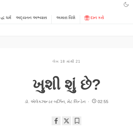
્ધ ધર્મ
અદ્યતન અભ્યાસ
અમારા વિશે
દાન કરો
લેખ 18 માંથી 21
ખુશી શું છે?
ડૉ. એલેક્ઝાન્ડર બર્ઝિન
,
મેટ લિન્ડેન
02:55
Share
Bookmark