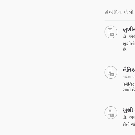
સંબંધિત લેખો
ખુશીન
ડૉ. એલ
ખુશીનો 
છે.
નૈતિક
૧૪માં 
ધર્મનિર
ચાવી છે
ખુશી 
ડૉ. એલ
રીતો 