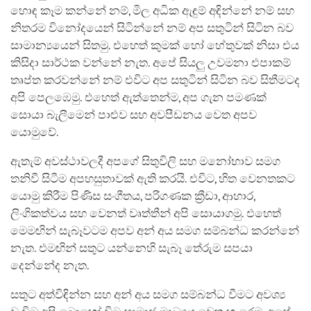
හොඳ කෑම කන්නේ නම්, මිල අධික ඇඳුම් අඳින්නේ නම් සහ
නිතරම විනෝදයෙන් සිටින්නේ නම් අප සතුටින් සිටින බව
සාමාන්‍යයෙන් සිතමු. එහෙත් කුමක් හෝ හේතුවක් නිසා එය
කිසිදා සාර්ථක වන්නේ නැත. අපේ සියලු උවමනා එපාකම්
තෘප්ත කරවන්නේ නම් එවිට අප සතුටින් සිටින බව සිතීමටද
අපි පෙලඹෙමු. එහෙත් ඇත්තෙන්ම, අප ගැන පමණක්
සොයා බැලීමෙන් පාළුව සහ අවපීඩනය වෙත අපව
යොමුවේ.
ඇතැම් අවස්ථාවලදී අපගේ සිතුවිලි සහ මනෝභාව සමග
තනිවී සිටීම අපහසුතාවක් ඇති කරයි. එවිට, හිත වෙනතකට
යොමු කිරීම පිණිස සංගීතය, පරිගණක ක්‍රීඩා, ආහාර,
ලිංගිකත්වය සහ වෙනත් වෘත්තීන් අපි සොයාගමු. එහෙත්
මෙමඟින් සැබෑවටම අපව අන් අය සමග සම්බන්ධ කරන්නේ
නැත. එමඟින් සතුට යන්නෙහි සැබෑ තේරුම සපයා
දෙන්නේද නැත.
සතුට අත්විඳින්න සහ අන් අය සමග සම්බන්ධ වීමට අවශ්‍ය