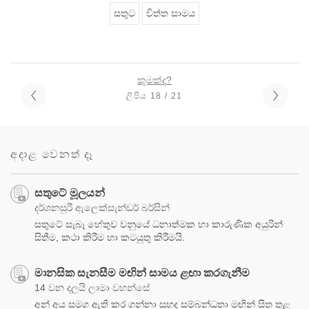
සතුට
චිත්ත සාමය
කුමක්ද?
ලිපිය 18 / 21
අදාළ වෙනත් දෑ
සතුටේ මූලයන්
දර්ශනසූරී ඇලෙක්සැන්ඩර් බර්සින්
සතුටේ සැබෑ හේතුව වනුයේ ධනාත්මක හා කාරුණික අයුරින්
සිතීම, කථා කිරීම හා කටයුතු කිරීමයි.
මානසික සැනසීම මඟින් සාමය ළඟා කරගැනීම
14 වන දලයි ලාමා වහන්සේ
අන් අය සමග ඇති කර ගන්නා සුහද සම්බන්ධතා මඟින් සිත තුළ