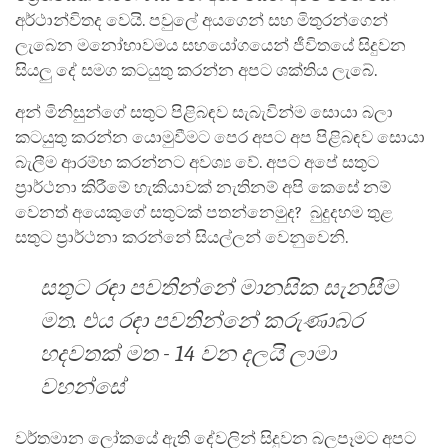
අර්ථාන්විතද වෙයි. පවුලේ අයගෙන් සහ මිතුරන්ගෙන්
ලැබෙන මනෝභාවමය සහයෝගයෙන් ජීවිතයේ සිදුවන
සියලු දේ සමග කටයුතු කරන්න අපට ශක්තිය ලැබේ.
අන් මිනිසුන්ගේ සතුට පිළිබඳව සැබැවින්ම සොයා බලා
කටයුතු කරන්න යොමුවීමට පෙර අපට අප පිළිබඳව සොයා
බැලීම ආරම්භ කරන්නට අවශ්‍ය වේ. අපට අපේ සතුට
ප්‍රාර්ථනා කිරීමේ හැකියාවක් නැතිනම් අපි කෙසේ නම්
වෙනත් අයෙකුගේ සතුටක් පතන්නෙමුද? බුදුදහම තුළ
සතුට ප්‍රාර්ථනා කරන්නේ සියල්ලන් වෙනුවෙනි.
සතුට රඳා පවතින්නේ මානසික සැනසීම
මත. එය රඳා පවතින්නේ කරුණාබර
හදවතක් මත - 14 වන දලයි ලාමා
වහන්සේ
වර්තමාන ලෝකයේ ඇති දේවලින් සිදුවන බලපෑමට අපට