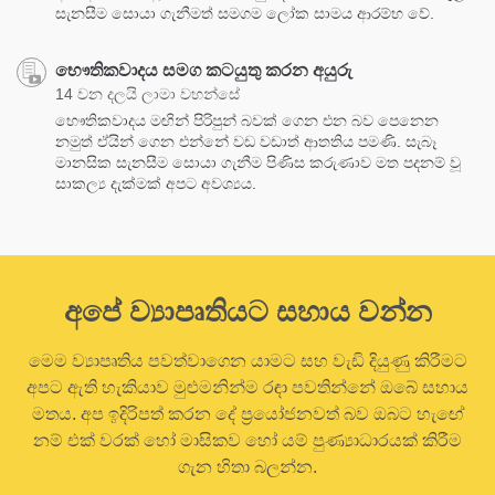
සැනසීම සොයා ගැනීමත් සමගම ලෝක සාමය ආරම්භ වේ.
භෞතිකවාදය සමග කටයුතු කරන අයුරු
14 වන දලයි ලාමා වහන්සේ
භෞතිකවාදය මඟින් පිරිපුන් බවක් ගෙන එන බව පෙනෙන
නමුත් ඒයින් ගෙන එන්නේ වඩ වඩාත් ආතතිය පමණි. සැබෑ
මානසික සැනසීම සොයා ගැනීම පිණිස කරුණාව මත පදනම් වූ
සාකල්‍ය දැක්මක් අපට අවශ්‍යය.
අපේ ව්‍යාපෘතියට සහාය වන්න
මෙම ව්‍යාපෘතිය පවත්වාගෙන යාමට සහ වැඩි දියුණු කිරීමට
අපට ඇති හැකියාව මුළුමනින්ම රඳා පවතින්නේ ඔබේ සහාය
මතය. අප ඉදිරිපත් කරන දේ ප්‍රයෝජනවත් බව ඔබට හැඟේ
නම් එක් වරක් හෝ මාසිකව හෝ යම් පුණ්‍යාධාරයක් කිරීම
ගැන හිතා බලන්න.