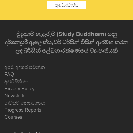
පුණ්‍යාධාරය
බුදුදහම හැදෑරුම (Study Buddhism) යනු
දර්ශනසූරී ඇලෙක්සැඩර් බර්සින් විසින් ආරම්භ කරන
ලද බර්සින් ලේඛනාරක්ෂණයේ ව්‍යාපෘතියකි
අපට අදහස් එවන්න
FAQ
අඩවිසිතියම
Privacy Policy
Newsletter
නවතම අන්තර්ගතය
Progress Reports
Courses