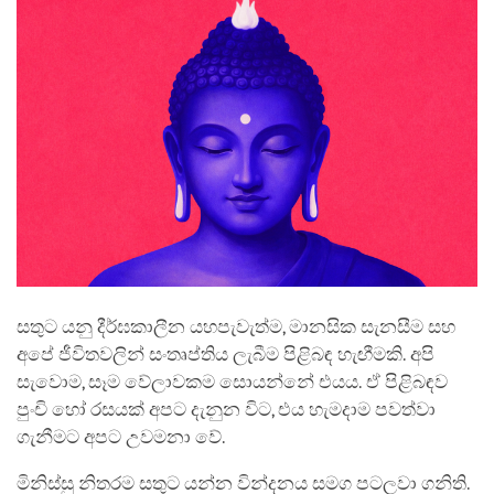
සතුට යනු දීර්ඝකාලීන යහපැවැත්ම, මානසික සැනසීම සහ
අපේ ජීවිතවලින් සංතෘප්තිය ලැබීම පිළිබඳ හැඟීමකි. අපි
සැවොම, සෑම වේලාවකම සොයන්නේ එයය. ඒ පිළිබඳව
පුංචි හෝ රසයක් අපට දැනුන විට, එය හැමදාම පවත්වා
ගැනීමට අපට උවමනා වේ.
මිනිස්සු නිතරම සතුට යන්න වින්දනය සමග පටලවා ගනිති.