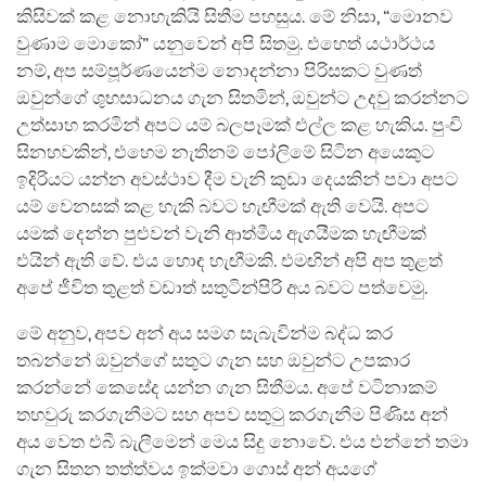
කිසිවක් කළ නොහැකියි සිතීම පහසුය. මේ නිසා, “මොනව
වුණාම මොකෝ” යනුවෙන් අපි සිතමු. එහෙත් යථාර්ථය
නම්, අප සම්පූර්ණයෙන්ම නොදන්නා පිරිසකට වුණත්
ඔවුන්ගේ ශුභසාධනය ගැන සිතමින්, ඔවුන්ට උදවු කරන්නට
උත්සාහ කරමින් අපට යම් බලපෑමක් එල්ල කළ හැකිය. පුංචි
සිනහවකින්, එහෙම නැතිනම් පෝලිමේ සිටින අයෙකුට
ඉදිරියට යන්න අවස්ථාව දීම වැනි කුඩා දෙයකින් පවා අපට
යම් වෙනසක් කළ හැකි බවට හැඟීමක් ඇති වෙයි. අපට
යමක් දෙන්න පුළුවන් වැනි ආත්මීය ඇගයීමක හැඟීමක්
එයින් ඇති වේ. එය හොඳ හැඟීමකි. එමඟින් අපි අප තුළත්
අපේ ජීවිත තුළත් වඩාත් සතුටින්පිරි අය බවට පත්වෙමු.
මේ අනුව, අපව අන් අය සමග සැබැවින්ම බද්ධ කර
තබන්නේ ඔවුන්ගේ සතුට ගැන සහ ඔවුන්ට උපකාර
කරන්නේ කෙසේද යන්න ගැන සිතීමය. අපේ වටිනාකම්
තහවුරු කරගැනීමට සහ අපව සතුටු කරගැනීම පිණිස අන්
අය වෙත එබී බැලීමෙන් මෙය සිදු නොවේ. එය එන්නේ තමා
ගැන සිතන තත්ත්වය ඉක්මවා ගොස් අන් අයගේ