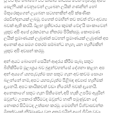
වූ විට අපි බොහෝ විට සාමාජ මාධ්‍යය වෙත හැරෙමු. අපේ
සෙල්ෆියක් වෙනුවෙන් ලැබෙන ලයික් ගණනින් හෝ
මිතුරෙකුගෙන් ලැබෙන සටහනකින් අපි ක්ෂණික
රසවින්දනයක් ලබමු. එහෙත් එමඟින් තව තවත් ඒවා අවශ්‍ය
බවක් ඇති කරයි. ඊළඟ ප්‍රතිචාරය කුමක් වේද’යි සාංකාවෙන්
යුතුව අපි අපේ දූරකථනය නිතරම පිරික්සමු. කොපමණ
ලයික් ප්‍රමාණයක් ලැබුණත් සටහන් ප්‍රමාණයක් ලැබුණත් අප
අනෙක් අය සමග එතරම් සම්බන්ධ නැහැ යන හැඟීමකින්
යුතුව අපි අවසන් කරමු.
අන් අයට බොහෝ සෙයින් ආදරය කිරීම සැබෑ සතුට
බිහිකිරීමේ මූලාශ්‍රය බව බුදුන්වහන්සේ දේශනා කළහ: අප
අන් අයගේ යහපැවැත්ම සහ සතුට ගැන අවංකවම සොයා
බලන්නේ නම්, අපට යහපැවැත්ම පිළිබඳ අව්‍යාජ හැඟීමක්
දැනෙයි. අපට කායිකවත් වඩා නිරෝගි බවක් දැනෙයි.
අනෙකාගේ සතුට ගැන සිතීමෙන්, අපි හැකි උපරිම අයුරින්
ඔවුන්ට උපකාර කිරීමටද ඔවුන්ට හානි පමුණුවන දේ
නොකර සිටීමටද උත්සාහ කරමු. මෙමඟින් විශ්වාසවන්ත
මිත්‍රත්වයක් නිර්මාණය වන අතර එයින් අපේ ජීවිත වඩා