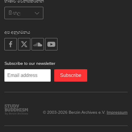
භාෂාව වෙනස්කරන්න
අප අනුගමනය
on
on
on
on
facebook
X
soundcloud
youtube
Subscribe to our newsletter
Enter
Subscribe
your
email
Study
© 2003-2026 Berzin Archives e.V.
Impressum
Buddhism
Home