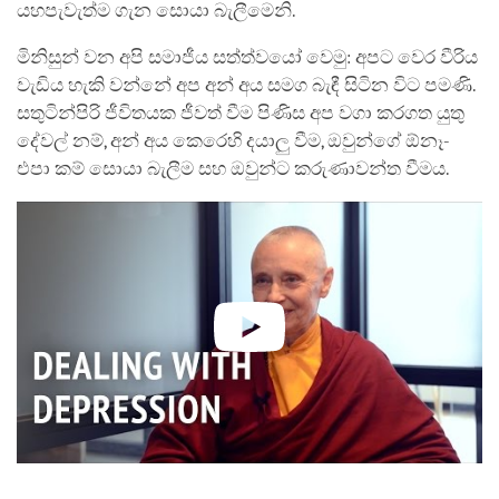
යහපැවැත්ම ගැන සොයා බැලීමෙනි.
මිනිසුන් වන අපි සමාජීය සත්ත්වයෝ වෙමු: අපට වෙර වීරිය
වැඩිය හැකි වන්නේ අප අන් අය සමග බැඳී සිටින විට පමණි.
සතුටින්පිරි ජීවිතයක ජීවත් වීම පිණිස අප වගා කරගත යුතු
දේවල් නම්, අන් අය කෙරෙහි දයාලු වීම, ඔවුන්ගේ ඕනෑ-
එපා කම් සොයා බැලීම සහ ඔවුන්ට කරුණාවන්ත වීමය.