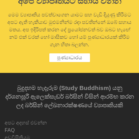
අපේ ව්‍යාපෘතියට සහාය වන්න
මෙම ව්‍යාපෘතිය පවත්වාගෙන යාමට සහ වැඩි දියුණු කිරීමට
අපට ඇති හැකියාව මුළුමනින්ම රඳා පවතින්නේ ඔබේ සහාය
මතය. අප ඉදිරිපත් කරන දේ ප්‍රයෝජනවත් බව ඔබට හැඟේ
නම් එක් වරක් හෝ මාසිකව හෝ යම් පුණ්‍යාධාරයක් කිරීම
ගැන හිතා බලන්න.
පුණ්‍යාධාරය
බුදුදහම හැදෑරුම (Study Buddhism) යනු
දර්ශනසූරී ඇලෙක්සැඩර් බර්සින් විසින් ආරම්භ කරන
ලද බර්සින් ලේඛනාරක්ෂණයේ ව්‍යාපෘතියකි
අපට අදහස් එවන්න
FAQ
අඩවිසිතියම