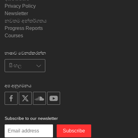
Privacy Policy
Newsletter
නවතම අන්තර්ගතය
Progress Reports
Courses
භාෂාව වෙනස්කරන්න
අප අනුගමනය
on
on
on
on
facebook
X
soundcloud
youtube
Subscribe to our newsletter
Enter
Subscribe
your