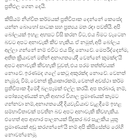
ප්‍රතිඵල ගෙන දෙයි.
කිසියම් නිශ්චිත කර්මයක් ප්‍රතිවිපාක දෙන්නේ කෙසේද
යන්න බොහෝ සාධක සහ ප්‍රත්‍යය මත රඳා පවතියි. අපි
බෝලයක් ඉහළ අහසට විසි කරන විට, එය බිමට වැටෙන
බවට අපට අනාවැකි කිව හැකිය. ඒ නමුත්, අපි බෝලය
අල්ලා ගන්නේ නම් එවිට එය සිදු නොවේ. මෙපරිද්දෙන්ම,
අතීත ක්‍රියාවන් මතින් අනාගතයේදී වෙන්නේ කුමක්ද’යි
අපට අනාවැකි කිවහැකි වුවත්, එය පරම තත්ත්වයක්
නොවේ. ඉරණමද ගලේ කෙටූ අකුරක්ද නොවේ. වෙනත්
නැඹුරු වීම්, වෙනත් ක්‍රියාකාරකම්, වෙනත් අවස්ථා කර්ම
ප්‍රතිවිපාක දීමේදී බලපෑමක් එල්ල කරයි. අප තරබාරු නම්,
පෝෂ්‍යගුණයක් නැති ආහාර විශාල ප්‍රමාණයක් කෑමට
ගන්නවා නම්, අනාගතයේදී දියවැඩියාව වැළඳීමේ ඉහළ
සම්භාවිතාවක් පවතින බව අපට අනාවැකි කිවහැකිය.
එහෙත් අප ආහාර පාලනයක් සිදුකර බර සැලකිය යුතු
ප්‍රමාණයක් අඩු කරගන්නේ’යි නම් අපි කිසිසේත්ම රෝගි
නොවන්නෙමු.