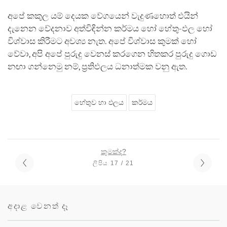
අපේ කකුල යම් දෙයක වේගයෙන් වැදුණහොත් එයින්
දැනෙන වේදනාව අත්විඳින්න කර්මය හෝ හේතු-ඵල හෝ
විශ්වාස කිරීමට අවශ්‍ය නැත. අපේ විශ්වාස කුමක් හෝ
වේවා, අපි අපේ පුරුදු වෙනස් කරගෙන හිතකර පුරුදු ගොඩ
නඟා ගන්නෙමු නම්, ප්‍රතිඵලය ධනාත්මක වනු ඇත.
හේතුව හා ඵලය
කර්මය
කුමක්ද?
ලිපිය 17 / 21
අදාළ වෙනත් දෑ