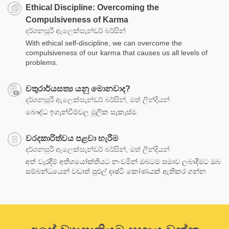
Ethical Discipline: Overcoming the
Compulsiveness of Karma
දර්ශනසූරී ඇලෙක්සැන්ඩර් බර්සින්
With ethical self-discipline, we can overcome the
compulsiveness of our karma that causes us all levels of
problems.
චතුරාර්යසත්‍ය යනු මොනවාද?
දර්ශනසූරී ඇලෙක්සැන්ඩර් බර්සින්, මත් ලින්දියන්
‍බෞද්ධ ඉගැන්වීම්වල මූලික සැකැස්ම.
වරදකාරිත්වය පළවා හැරීම
දර්ශනසූරී ඇලෙක්සැන්ඩර් බර්සින්, මත් ලින්දියන්
අත් වැරදීම් අතිශයෝක්තියට නංවමින් ඔබටම සමාව ලබාදීමට ඔබ
සම්බන්ධයෙන් වඩාත් පුළුල් දෘෂ්ටි කෝණයක් ඇතිකර ගන්න