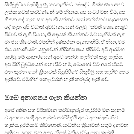
සිහිබුද්ධිය වැඩිදියුණු කරගැනීමට බෞද්ධ ශික්ෂණය අපව
උත්සාහවත් කරවන්නේ මේ නිසාය. අප සංවර වන විට, අප
හිතන දේ ගැන සහ අප කියන්නට හෝ කරන්නට සැරසෙන
දේ ගැන අපි වඩාත් අවධානයෙන් බලමු. “තවත් කෙනෙකුට
පීඩාවක් ඇති විය හැකි දෙයක් කියන්නට මට හැඟීමක් ඇත.
මා එය කීවොත්, එමඟින් දුෂ්කරතා පැනනඟියි. ඒ නිසා, මම
එය නොකියමි” යනුවෙන් නිරීක්ෂණය කිරීමට අපි ආරම්භ
කරමු. මේ ආකාරයෙන් අපට තෝරා ගැනීමක් කළ හැකිය.
අප සිහි බුද්ධියෙන් නොසිටී නම්, බොහෝ විට අපේ හිසට
එන කුමන හෝ ක්‍රියාවක් සිදුකිරීමේ සිතුවිලි සහ හැඟීම් අපට
ඇතිවේ. එමඟින් කෙළවරක් නැති කරදරද ඇති වේ.
ඔබේ අනාගතය ගැන කියන්න
අපේ අතීත සහ වර්තමාන කර්මානුරූපි හැසිරීම මත පදනම්
ව අනගතයේදී අප කුමක් අත්විඳීද’යි අපට අනාවැකි කිව
හැකිය. දුරතියාම කිවහොත්, සාධනීය ක්‍රියාවන් සතුට දනවන
ප්‍රතිඵල ගෙන එන අතර නිෂේධනීය ඒවා නොකැමති