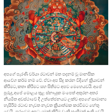
අපගේ පැරණි චර්යා රටාවන් මත පදනම් වූ මානසික
ආවේග කර්ම නම් වේ. ඒවා අප සිදු කරන විදිහේ ක්‍රියාවන්
කිරීමට, කතා කිරීමට සහ සිතීමට අපව මෙහෙයවයි. අපේ
පුරුදු, අපේ මොළය තුළ ස්නායුක මංපෙත් අතුරන අතර
නියමිත අවස්ථාවේ දී උත්තේජනයට ලක්ව අපගේ සාමාන්‍ය
හැසිරීම් රටාව නැවත නැවත ක්‍රියාත්මක කරවීමට හේතු
වෙයි. සරලවම අපට යමක් කිරීම වැනි හැඟීමක් ඇති වෙයි,