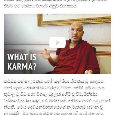
එවිට එම චිත්තාවේගයට අනුව එය කරයි.
කර්මය යන්න ඉරණම හෝ කල්තියා තීරණය වූ දෛවය
හෝ ලෙස බොහෝ විට වරදවා වටහා ගනියි. යම් අයෙකු
තුවාල වූ විට හෝ විශාල මුදලක් අහිමි වූ විට, මිනිස්සු
“අයියෝ, නරක කාලයක්, මේක ඉතිං කර්මය තමා” යනුවෙන්
කියති. මෙය දෙවියන්වහන්සේගේ කැමැත්තට සමාන වූ
අදහසකි - එය අපට තේරුම් ගත නොහැකි හෝ පාලනය