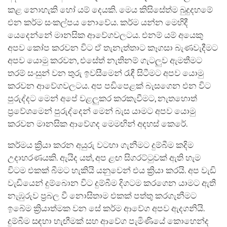
කළ නොහැකි හෝ යම් දෙයකි. මෙය කිසිසේත්ම බුදුදහමේ
එන කර්ම සංකල්පය නොවේය. කර්ම යන්න මෙහිදී
යෙදෙන්නේ මානසික ආවේගවලටය. එනම් යම් අයෙකු
අපව කෝප කරවන විට ඒ තැනැත්තාට කෑගසා බැණවැදීමට
අපව යොමු කරවන, එසේත් නැතිනම් ගැටලුව ඇමතීමට
තරම් සංසුන් වන තුරු ඉවසීමෙන් රැඳී සිටීමට අපව යොමු
කරවන ආවේගවලටය. අප පඩිපෙළක් බැසගෙන එන විට
පුරුද්දට මෙන් අපේ වළලුකර කරකැවීමට, නැතහොත්
ප්‍රවේශමෙන් පුරුද්දෙන් මෙන් බැස යාමට අපව යොමු
කරවන මානසික ආවේගද මෙමඟින් අදහස් කෙරේ.
කර්මය ක්‍රියා කරන අයුරු වටහා ගැනීමට දුම්බීම කදිම
උදාහරණයකි. ඇයිද යත්, අප ළඟ සිගරට්ටුවක් ඇති හැම
විටම එකක් බීමට හැකියි යනුවෙන් එය ක්‍රියා කරයි. අප වැඩි
වැඩියෙන් දුම්බොන විට දුම්බීම දිගටම කරගෙන යාමට ඇති
නැඹුරුව ප්‍රබල වී නොසිතාම එකක් පත්තු කරගැනීමට
ඉබේම ක්‍රියාත්මක වන සේ කර්ම ආවේග අපව ඇදගනියි.
දුම්බීම සඳහා හැඟීමක් සහ ආවේග පැමිණියේ කොහෙන්ද