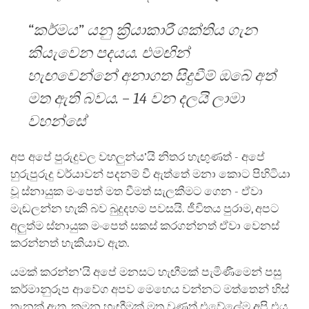
“කර්මය” යනු ක්‍රියාකාරී ශක්තිය ගැන
කියැවෙන පදයය. එමඟින්
හැඟවෙන්නේ අනාගත සිදුවීම් ඔබේ අත්
මත ඇති බවය. – 14 වන දලයි ලාමා
වහන්සේ
අප අපේ පුරුදුවල වහලුන්ය’යි නිතර හැඟුණත් - අපේ
හුරුපුරුදු චර්යාවන් පදනම් වී ඇත්තේ මනා කොට පිහිටියා
වූ ස්නායුක මංපෙත් මත වීමත් සැලකීමට ගෙන - ඒවා
මැඬලන්න හැකි බව බුදුදහම පවසයි. ජීවිතය පුරාම, අපට
අලුත්ම ස්නායුක මංපෙත් සකස් කරගන්නත් ඒවා වෙනස්
කරන්නත් හැකියාව ඇත.
යමක් කරන්න’යි අපේ මනසට හැඟීමක් පැමිණීමෙන් පසු
කර්මානුරූප ආවේග අපව මෙහෙය වන්නට මත්තෙන් හිස්
තැනක් ඇත. කුමන හැඟීමක් මතු වුණත් එවේලේම අපි එය