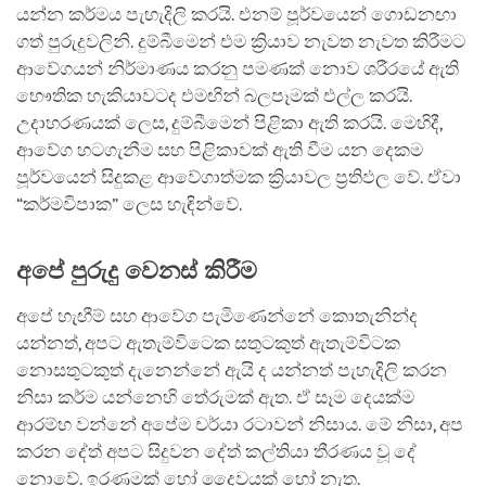
යන්න කර්මය පැහැදිලි කරයි. එනම් පූර්වයෙන් ගොඩනඟා
ගත් පුරුදුවලිනි. දුම්බීමෙන් එම ක්‍රියාව නැවත නැවත කිරීමට
ආවේගයන් නිර්මාණය කරනු පමණක් නොව ශරීරයේ ඇති
භෞතික හැකියාවටද එමඟින් බලපෑමක් එල්ල කරයි.
උදාහරණයක් ලෙස, දුම්බීමෙන් පිළිකා ඇති කරයි. මෙහිදී,
ආවේග හටගැනීම සහ පිළිකාවක් ඇති වීම යන දෙකම
පූර්වයෙන් සිදුකළ ආවේගාත්මක ක්‍රියාවල ප්‍රතිඵල වේ. ඒවා
“කර්මවිපාක” ලෙස හැඳින්වේ.
අපේ පුරුදු වෙනස් කිරීම
අපේ හැඟීම් සහ ආවේග පැමිණෙන්නේ කොතැනින්ද
යන්නත්, අපට ඇතැම්විටෙක සතුටකුත් ඇතැම්විටක
නොසතුටකුත් දැනෙන්නේ ඇයි ද යන්නත් පැහැදිලි කරන
නිසා කර්ම යන්නෙහි තේරුමක් ඇත. ඒ සෑම දෙයක්ම
ආරම්භ වන්නේ අපේම චර්යා රටාවන් නිසාය. මේ නිසා, අප
කරන දේත් අපට සිදුවන දේත් කල්තියා තීරණය වූ දේ
නොවේ. ඉරණමක් හෝ දෛවයක් හෝ නැත.