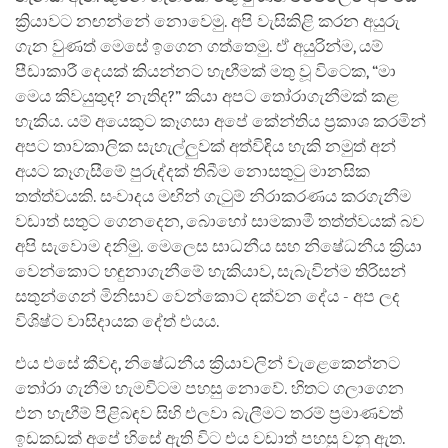
ක්‍රියාවට නඟන්නේ නොවෙමු. අපි වැසිකිළි කරන අයුරු
ගැන වුණත් මෙසේ ඉගෙන ගත්තෙමු. ඒ අයුරින්ම, යම්
පීඩාකාරී දෙයක් කියන්නට හැඟීමක් මතු වූ විටෙක, “මා
මෙය කිවයුතුද? නැතිද?” කියා අපට තෝරාගැනීමක් කළ
හැකිය. යම් අයෙකුට කෑගසා අපේ කේන්තිය ප්‍රකාශ කරමින්
අපට තාවකාලික සැහැල්ලුවක් අත්විඳිය හැකි නමුත් අන්
අයට කෑගැසීමේ පුරුද්දක් තිබීම නොසතුටු මානසික
තත්ත්වයකි. සංවාදය මඟින් ගැටුම් නිරාකරණය කරගැනීම
වඩාත් සතුට ගෙනදෙන, බොහෝ සාමකාමී තත්ත්වයක් බව
අපි සැවොම දනිමු. මෙලෙස සාධනීය සහ නිෂේධනීය ක්‍රියා
වෙන්කොට හඳුනාගැනීමේ හැකියාව, සැබැවින්ම තිරිසන්
සතුන්ගෙන් මිනිසාව වෙන්කොට දක්වන දේය - අප ලද
විශිෂ්ට වාසිදායක දේත් එයය.
එය එසේ කීවද, නිෂේධනීය ක්‍රියාවලින් වැළෙකෙන්නට
තෝරා ගැනීම හැමවිටම පහසු නොවේ. හිතට ගලාගෙන
එන හැඟීම් පිළිබඳව සිහි එලවා බැලීමට තරම් ප්‍රමාණවත්
ඉඩකඩක් අපේ හිසේ ඇති විට එය වඩාත් පහසු වනු ඇත.