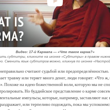
Видео: 17-й Кармапа — «Что такое карма?»
ить субтитры, кликните на иконке «Субтитры» в правом нижнем
ео. Сменить язык субтитров можно, кликнув по иконке «Настрой
неправильно считают судьбой или предопределённостью. 
ает травму или теряет много денег, люди говорят: «Что ж, 
а». Похоже на идею божественной воли, которую мы не сп
тролировать. Но буддийское представление о карме совсем
ментальные импульсы, которые, например, заставляют нас 
с раздражает, или терпеливо подождать, пока мы успокоим