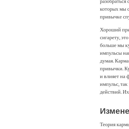
разобраться 
которых мы с
привычке сп
Хороший при
сигарету, эт
больше мы ку
импульсы нав
думая. Карма
привычки. Ку
и влияет на 
импульс, та
действий. И
Измене
Теория кармы