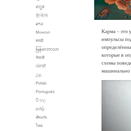
ಕನ್ನಡ
한국어
ລາວ
Карма – это
Монгол
импульсы под
मराठी
определённы
မြန်မာဘာသာ
которые в о
नेपाली
схемы поведе
ਪੰਜਾਬੀ
машинально 
پنجابی
Polski
Português
සිංහල
தமிழ்
తెలుగు
ไทย