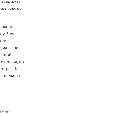
ьсы, из-за
ице, или по
риваем
дну. Чем
кие
, даже не
данной
ть снова, но
ют рак. Как
ашинальных
 наши