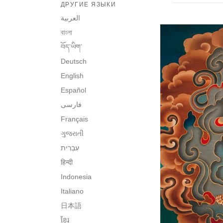
ДРУГИЕ ЯЗЫКИ
العربية
বাংলা
བོད་ཡིག་
Deutsch
English
Español
فارسی
Français
ગુજરાતી
हिन्दी
Indonesia
Italiano
日本語
ខ្មែរ