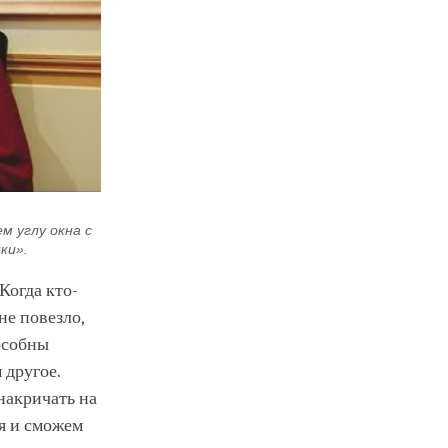
 углу окна с
ки».
Когда кто-
не повезло,
особны
 другое.
накричать на
ся и сможем