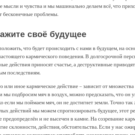
 мысли и чувства и мы машинально делаем всё, что прихо
т бесконечные проблемы.
ажите своё будущее
ложить, что будет происходить с нами в будущем, на осн
настоящего кармического поведения. В долгосрочной перс
ые действия приносят счастье, а деструктивные приводят
ым последствиям.
то или иное кармическое действие – зависит от множества
и мы подбросим мяч в воздух, можно предсказать, что он у
о если мы поймаем мяч, он не достигнет земли. Точно так ж
ых действий мы можем спрогнозировать будущее, этот ре
е предопределён и не высечен в камне. На созревание кар
гие склонности, действия, обстоятельства. Если у нас ож