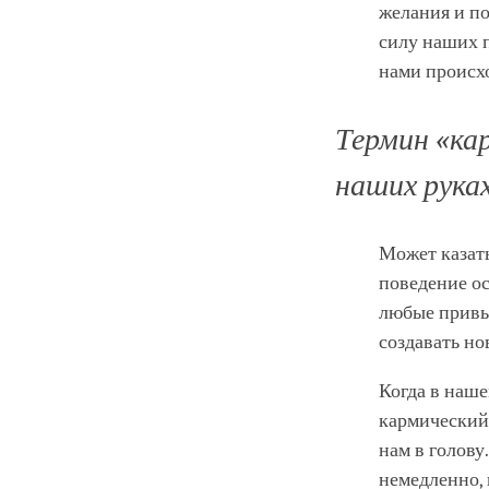
желания и по
силу наших п
нами происхо
Термин
«ка
наших руках
Может казать
поведение ос
любые привы
создавать н
Когда в наше
кармический 
нам в голову
немедленно, 