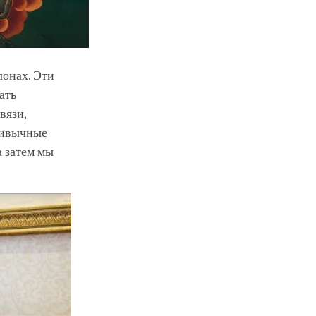
лонах. Эти
ать
вязи,
ривычные
а затем мы