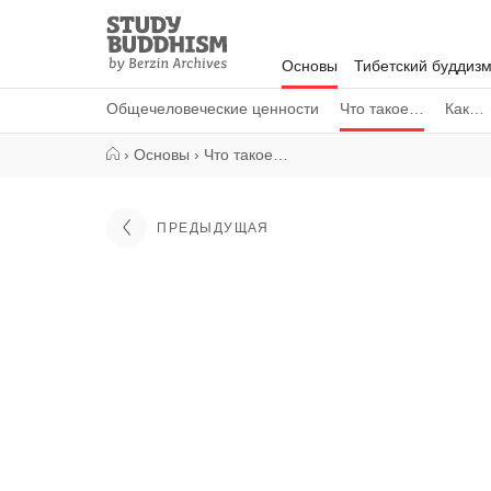
Close
Study
Buddhism
Основы
Тибетский буддиз
Home
Общечеловеческие ценности
Что такое…
Как…
›
Основы
›
Что такое…
ПРЕДЫДУЩАЯ