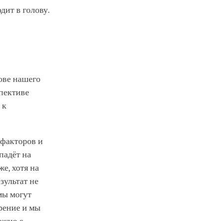
дит в голову.
ове нашего
пективе
 к
 факторов и
падёт на
е, хотя на
зультат не
мы могут
ирение и мы