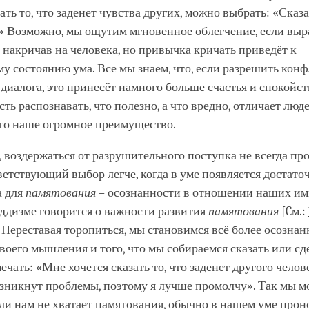
ать то, что заденет чувства других, можно выбрать: «Сказ
» Возможно, мы ощутим мгновенное облегчение, если выр
 накричав на человека, но привычка кричать приведёт к
у состоянию ума. Все мы знаем, что, если разрешить кон
диалога, это принесёт намного больше счастья и спокойс
сть распознавать, что полезно, а что вредно, отличает люд
то наше огромное преимущество.
, воздержаться от разрушительного поступка не всегда про
ветствующий выбор легче, когда в уме появляется достато
а для
памятования
–
осознанности в отношении наших им
ддизме говорится о важности развития
памятования
[Cм.:
. Переставая торопиться, мы становимся всё более осозна
оего мышления и того, что мы собираемся сказать или сд
ечать: «Мне хочется сказать то, что заденет другого челове
озникнут проблемы, поэтому я лучше промолчу». Так мы 
ли нам не хватает памятования, обычно в нашем уме прон