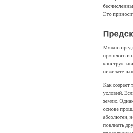
бесчисленные
Это приноси
Предск
Можно предпо
прошлого и 
конструктивн
нежелательн
Как созреет 
условий. Есл
землю. Однак
основе прошл
абсолютен, н
повлиять дру