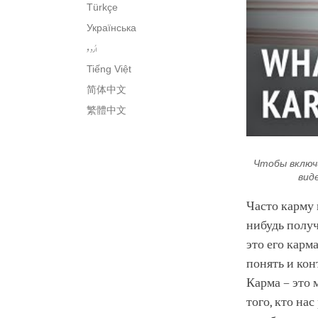
Türkçe
Українська
اُردو
Tiếng Việt
简体中文
繁體中文
Чтобы включ
вид
Часто карму 
нибудь получ
это его карм
понять и кон
Карма – это 
того, кто на