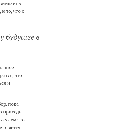
озникает в
и то, что с
у будущее в
вычное
рится, что
ься и
бор, пока
то приходит
 делаем это
оявляется