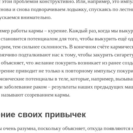
с этой проблемой конструктивно. Или, например, это импул
нова и снова подворачиваем лодыжку, спускаясь по лестн
ускаемся внимательно.
мер работы кармы – курение. Каждый раз, когда мы выку
о становится потенциалом для того, чтобы выкурить ещё о
рим, тем сильнее склонность. В конечном счёте кармичес
язчиво подталкивают нас к тому, чтобы закурить сигарету
 объясняет, что желание покурить возникает из ранее соз
рение приводит не только к повторному импульсу покури
физические потенциалы в теле, которые, например, вызыва
к и заболевание раком – результаты наших предыдущих м
х называют созреванием кармы.
ние своих привычек
 очень разумна, поскольку объясняет, откуда появляются