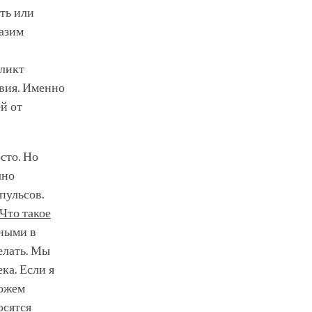
ать или
азим
фликт
твия. Именно
ей от
сто. Но
чно
пульсов.
Что такое
нными в
елать. Мы
ка. Если я
можем
осятся