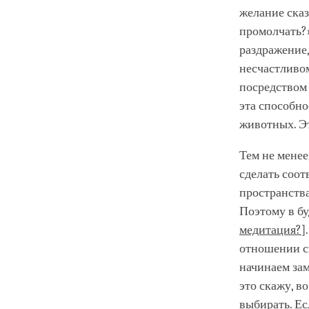
желание сказ
промолчать?
раздражение,
несчастливом
посредством 
эта способно
животных. Э
Тем не менее
сделать соот
пространств
Поэтому в бу
медитация?
]
отношении св
начинаем зам
это скажу, в
выбирать. Ес