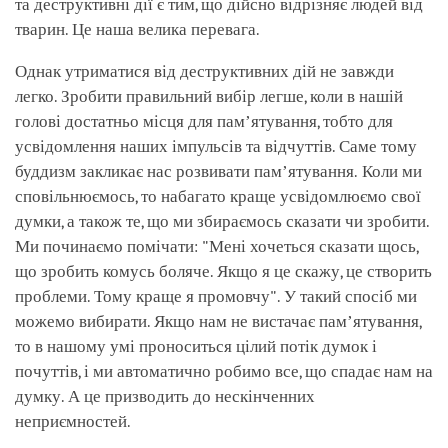
та деструктивні дії є тим, що дійсно відрізняє людей від
тварин. Це наша велика перевага.
Однак утриматися від деструктивних дій не завжди
легко. Зробити правильний вибір легше, коли в нашій
голові достатньо місця для памʼятування, тобто для
усвідомлення наших імпульсів та відчуттів. Саме тому
буддизм закликає нас розвивати памʼятування. Коли ми
сповільнюємось, то набагато краще усвідомлюємо свої
думки, а також те, що ми збираємось сказати чи зробити.
Ми починаємо помічати: "Мені хочеться сказати щось,
що зробить комусь боляче. Якщо я це скажу, це створить
проблеми. Тому краще я промовчу". У такий спосіб ми
можемо вибирати. Якщо нам не вистачає памʼятування,
то в нашому умі проноситься цілий потік думок і
почуттів, і ми автоматично робимо все, що спадає нам на
думку. А це призводить до нескінченних
неприємностей.