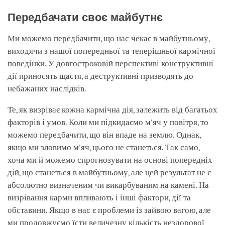
Передбачати своє майбутнє
Ми можемо передбачити, що нас чекає в майбутньому,
виходячи з нашої попередньої та теперішньої кармічної
поведінки. У довгостроковій перспективі конструктивні
дії приносять щастя, а деструктивні призводять до
небажаних наслідків.
Те, як визріває кожна кармічна дія, залежить від багатьох
факторів і умов. Коли ми підкидаємо м'яч у повітря, то
можемо передбачити, що він впаде на землю. Однак,
якщо ми зловимо м'яч, цього не станеться. Так само,
хоча ми й можемо спрогнозувати на основі попередніх
дій, що станеться в майбутньому, але цей результат не є
абсолютно визначеним чи викарбуваним на камені. На
визрівання карми впливають і інші фактори, дії та
обставини. Якщо в нас є проблеми із зайвою вагою, але
ми продовжуємо їсти величезну кількість нездорової