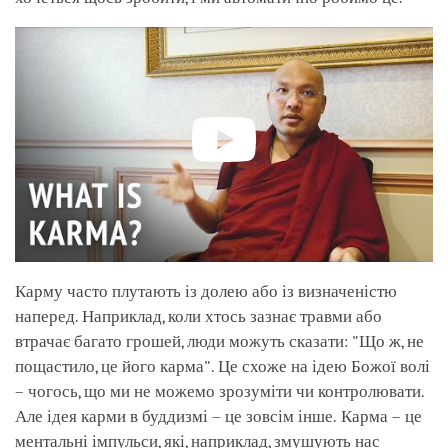
Карму часто плутають із долею або із визначеністю
наперед. Наприклад, коли хтось зазнає травми або
втрачає багато грошей, люди можуть сказати: "Що ж, не
пощастило, це його карма". Це схоже на ідею Божої волі
– чогось, що ми не можемо зрозуміти чи контролювати.
Але ідея карми в буддизмі – це зовсім інше. Карма – це
ментальні імпульси, які, наприклад, змушують нас