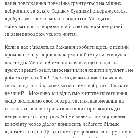
наша повсякденна поведінка ґрунтується на міцних
нейронних звʼязках. Однак у буддизмі стверджується,
що будь-які звички можна подолати. Ми здатні
змінюватись і створювати абсолютно нові нейронні
звʼязки впродовж усього життя.
Коли в нас з'являється бажання зробити щось, є певний
проміжок часу, перш ніж кармічний імпульс спонукає
нас до дії. Ми не робимо одразу все, що спадає на
думку: врешті-решт, ми ж навчилися ходити в туалет, і не
робимо це негайно! Так само, коли виникає бажання
сказати щось образливе, ми можемо вибрати: "Сказати
це чи ні?". Можливо, ми відчуємо миттєве полегшення,
якщо висловимо своє роздратування, накричавши на
когось, але звичка кричати на інших призводить до
нещасливого стану ума. Усі ми знаємо, що вирішення
конфлікту через діалог приносить набагато більше
щастя та спокою. Ця здатність розрізняти конструктивні