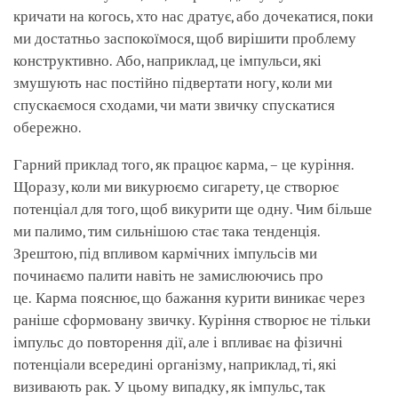
кричати на когось, хто нас дратує, або дочекатися, поки
ми достатньо заспокоїмося, щоб вирішити проблему
конструктивно. Або, наприклад, це імпульси, які
змушують нас постійно підвертати ногу, коли ми
спускаємося сходами, чи мати звичку спускатися
обережно.
Гарний приклад того, як працює карма, – це куріння.
Щоразу, коли ми викурюємо сигарету, це створює
потенціал для того, щоб викурити ще одну. Чим більше
ми палимо, тим сильнішою стає така тенденція.
Зрештою, під впливом кармічних імпульсів ми
починаємо палити навіть не замислюючись про
це. Карма пояснює, що бажання курити виникає через
раніше сформовану звичку. Куріння створює не тільки
імпульс до повторення дії, але і впливає на фізичні
потенціали всередині організму, наприклад, ті, які
визивають рак. У цьому випадку, як імпульс, так