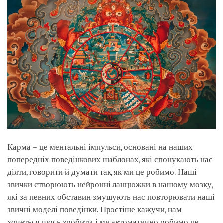
Карма – це ментальні імпульси, основані на наших
попередніх поведінкових шаблонах, які спонукають нас
діяти, говорити й думати так, як ми це робимо. Наші
звички створюють нейронні ланцюжки в нашому мозку,
які за певних обставин змушують нас повторювати наші
звичні моделі поведінки. Простіше кажучи, нам
хочеться щось зробити, і ми автоматично робимо це.