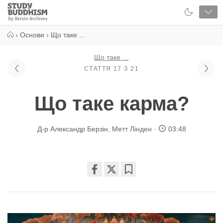
Close
Study
Buddhism
Home
›
Основи
›
Що таке ...
Що таке ...
СТАТТЯ 17 З 21
Що таке карма?
Д-р Александр Берзін
,
Метт Лінден
03:48
Share
Bookmark
on
facebook