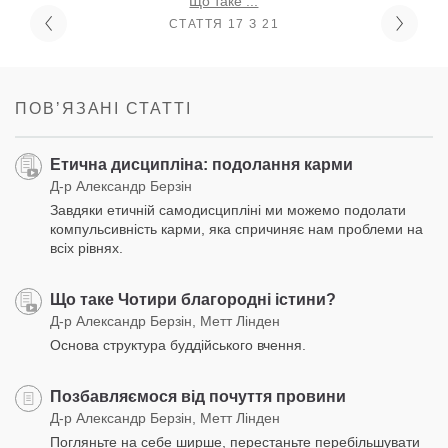
Що таке ...
СТАТТЯ 17 З 21
ПОВʼЯЗАНІ СТАТТІ
Етична дисципліна: подолання карми
Д-р Александр Берзін
Завдяки етичній самодисципліні ми можемо подолати
компульсивність карми, яка спричиняє нам проблеми на
всіх рівнях.
Що таке Чотири благородні істини?
Д-р Александр Берзін, Метт Лінден
Основа структура буддійського вчення.
Позбавляємося від почуття провини
Д-р Александр Берзін, Метт Лінден
Погляньте на себе ширше, перестаньте перебільшувати