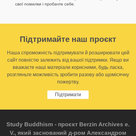
свої помилки і пробачте себе.
Підтримайте наш проєкт
Наша спроможність підтримувати й розширювати цей
сайт повністю залежить від вашої підтримки. Якщо ви
вважаєте наші матеріали корисними, будь ласка,
розгляньте можливість зробити разову або щомісячну
пожертву.
Підтримати
Study Buddhism - проєкт Berzin Archives e.
V., який заснований д-ром Александром