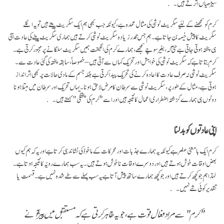
سیڑھیاں اترتے ہیں۔
کرم کو سمجھنے کے لئیے سگریٹ نوشی کی مثال عمدہ ہے، کیونکہ جب بھی ہم ایک سگریٹ پیتے ہیں تو یہ اگلے
سگریٹ کا پیش خیمہ بن جاتا ہے۔ ہم جس قدر زیادہ سگریٹ نوشی کرتے ہیں ہماری سگریٹ پینے کی عادت اتنی
ہی پختہ ہوتی جاتی ہے حتیٰ کہ، بغیر سوچے سمجھے، ہمارے کرم کی انگیخت ہمیں سگریٹ سلگانے پر مجبور کرتی ہے۔
کرم بتاتا ہے کہ سگریٹ نوشی کی خواہش اور تحریک کہاں سے آتی ہیں – خصوصاً، سابقہ پختہ کی گئی عادت سے۔
سگریٹ نوشی نہ صرف عادت کا اعادہ کرنے کی تحریک پیدا کرتی ہے بلکہ جسم کے مادی حالات پر بھی اثر انداز
ہوتی ہے، مثال کے طور پر، سگریٹ نوشی سے سرطان کا مرض لاحق ہونا۔ یہاں تحریک اور سرطان میں مبتلا ہونا
دونوں ہی ہمارے گزشتہ اضطراری اعمال کا نتیجہ ہیں اور اسے "کرم کی پختگی" کہتے ہیں۔
اپنی عادتوں کو بدلنا
کرم ایک بامعنی عنصر ہے کیونکہ یہ ہمارے جذبات اور محرکات کے ماخوذ کی نشاندہی کرتا ہے اور یہ کہ ہم کیوں
بعض اوقات خوش ہوتے ہیں اور دوسرے اوقات نا خوش ہوتے ہیں۔ یہ سب ہمارے رویّہ کا نتیجہ ہوتا ہے۔
لہٰذا ہم جو کچھ کرتے ہیں اور جو کچھ ہمارے ساتھ پیش آتا ہے یہ سب پہلے سے طے شدہ نہیں ہے۔ قسمت یا
تقدیر کوئی شے نہیں۔
"کرم" سے مراد فعال قوت ہے، جو یہ ظاہر کرتی ہے کہ مستقبل میں پیژ آنے