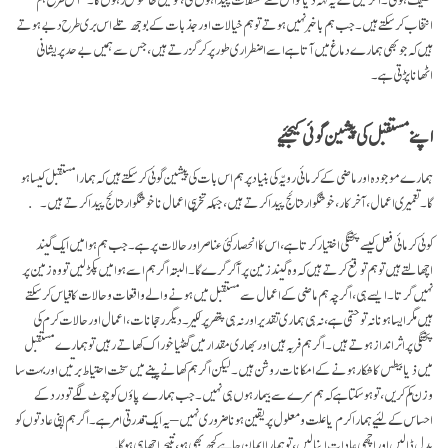
انتخاب کر سکتے ہیں۔ جب ہم باخبر نہیں ہوتے تو ہم خیالات اور جذبات کے بوجھ تلے اس بری طرح دبے ہوتے
ہیں کہ جو بھی ہمارے دماغ میں آتا ہے اسے اضطراری طور پر کر گزرتے ہیں، جس سے ہمیں بے حد پریشانی
اٹھانا پڑتی ہے۔
اپنے مستقبل کی پیشین گوئی کیجئیے
ہمارے موجودہ اور ماضی کے کرمائی رویّہ کی بنیاد پر ہم اس بات کی پیشین گوئی کر سکتے ہیں کہ ہمارا مستقبل کیسا ہو
گا۔ تعمیری اعمال، آخر کار، خوشگوار نتائج پیدا کرتے ہیں، جبکہ تخریبی اعمال نا خوشگوار نتائج پیدا کرتے ہیں۔
کوئی کرمائی فعل کیسے پختگی اختیار کرتا ہے، اس کا انحصار کئی عناصر اور حالات پر ہے۔ جب ہم ہوا میں ایک گیند
اچھالتے ہیں تو ہم توقع کرتے ہیں کہ وہ گیند زمین پر آ کر گرے گا۔ البتہ اگر ہم اسے ہوا میں پکڑ لیں تو وہ زمین پر
نہیں گرتا۔ ایسے ہی، اگرچہ ہم ماضی کے اعمال سے مستقبل میں ہونے والے واقعات و حالات کا قیاس کر سکتے
ہیں مگر ایسا ہونا نہ تو حتمی ہے، نہ ہی ہماری تقدیر اور نہ ہی پتھر پر لکیر۔ دیگر رحجانات، اعمال اور حالات کرم کی
پختگی پر اثر انداز ہوتے ہیں۔ اگر ہم فربہ ہیں اور بھاری مقدار میں گھٹیا خوراک کھاتے رہیں تو ہمارے مستقبل
میں ذیابیطس کا شکار ہونے کے امکانات روشن ہیں۔ لیکن اگر ہم کھانے پینے میں سخت احتیاط برتیں اور بہت سا
وزن کم کریں، تو ہو سکتا ہے کہ ہم سرے سے بیمار ہوں ہی نہیں۔ جب ہمارے پاؤں کو چوٹ لگے تو درد کے
احساس کے لئیے ہمارا کرم یا علت و معلول پر یقین ہونا ضروری نہیں – یہ ایک قدرتی امر ہے۔ اگر ہم اپنی عادتوں کو
بدل ڈالیں اور اچھی عادات اپنا لیں، تو ہمارا ایمان چاہے کچھ بھی ہو، نتیجہ اچھا ہی ہو گا۔