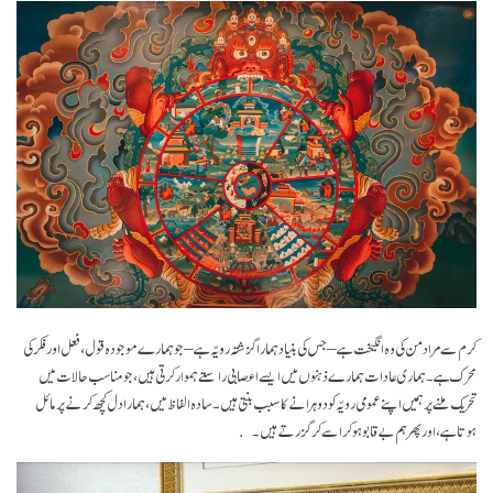
کرم سے مراد من کی وہ انگیخت ہے – جس کی بنیاد ہمارا گزشتہ رویّہ ہے – جو ہمارے موجودہ قول، فعل اور فکر کی
محرک ہے۔ ہماری عادات ہمارے ذہنوں میں ایسے اعصابی راستے ہموار کرتی ہیں، جو مناسب حالات میں
تحریک ملنے پر ہمیں اپنے عمومی رویّہ کو دوہرانے کا سبب بنتی ہیں۔ سادہ الفاظ میں، ہمارا دل کچھ کرنے پر مائل
ہوتا ہے، اور پھر ہم بے قابو ہو کر اسے کر گزرتے ہیں۔