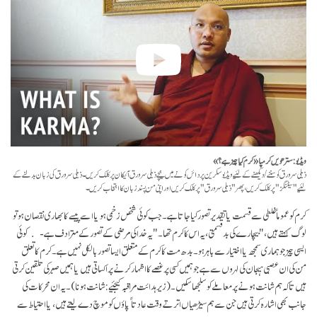
ویڈیو: سترھویں کرمپا ـ «کرم کیا چیز ہے؟»
ذیلی سرورق کو سننے/دیکھنے کے لئیے ویڈیو سکرین پر دائں کونے میں نیچے ذیلی سرورق آئیکان پر کلک کریں۔ ذیلی سرورق کی زبان بدلنے کے
لئیے "سیٹنگز" پر کلک کریں، پھر "ذیلی سرورق" پر کلک کریں اور اپنی من پسند زبان کا انتخاب کریں۔
کرم کو عموماً غلطی سے قسمت یا تقدیر تصور کیا جاتا ہے۔ جب کوئی شخص زخمی ہو یا اسے پیسے کا بھاری نقصان ہو تو
لوگ کہتے ہیں،" بیچارے کی بد قسمتی، یہ اس کا کرم تھا۔" یہ خدا کی مرضی کے تصور کے مترادف ہے - کوئی
ایسی چیز جو ہماری سمجھ یا اختیار سے باہر ہو۔ بدھ مت کا کرم کے متعلق ایسا تصور بالکل نہیں ہے۔ کرم کا تعلق
من کی ان عصبی ہیجان کی لہروں سے ہے جو ہمیں کسی پر غصے کا اظہار کرنے پر اکساتی ہیں یا ہمیں صبر کی تلقین کرتی
ہیں تا کہ ہم شانت ہونے پر معاملے کو سلجھا سکیں۔ (زیر ہدائت مراقبہ کیجئیے: شانت ہونا)۔ یہ ان محرکات کی
جانب بھی اشارہ کرتی ہیں جن سے ہم سیڑھیاں اترتے وقت عادتاً پاؤں کو موچ دے لیتے ہیں، یا احتیاط سے