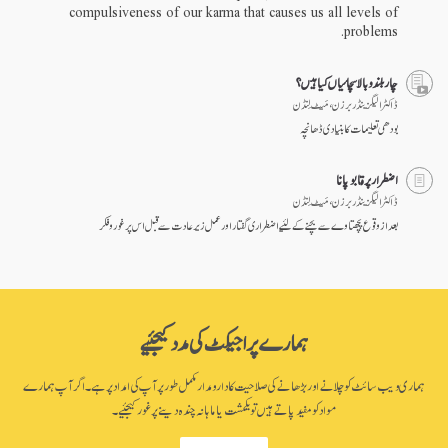
compulsiveness of our karma that causes us all levels of
problems.
چار بلند و بالا سچائیاں کیا ہیں؟
ڈاکٹر الیگزینڈر برزن ، مَیٹ لِنڈن
بودھی تعلیمات کا بنیادی ڈھانچہ
اضطرار پر قابو پانا
ڈاکٹر الیگزینڈر برزن ، مَیٹ لِنڈن
بعد از وقوع پچھتاوے سے بچنے کے لئیے اضطراری گفتار اور عمل زیر عادت سے قبل اس پر غور و فکر
ہمارے پراجیکٹ کی مدد کیجئیے
ہماری ویب سائٹ کو چلانے اور بڑھانے کی صلاحیت کا دارومدار مکمل طور پر آپ کی امداد پر ہے۔ اگر آپ ہمارے
مواد کو مفید پاتے ہیں تو یکمشت یا ماہانہ چندہ دینے پر غور کیجئیے۔