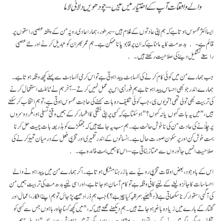
والے واقعات آپ کے اختیار میں ہیں – چودھویں دلائی لاما
ایسا اکثر محسوس ہوتا ہے کہ ہم اپنی عادتوں کے غلام ہیں – بہر طور، ہمارا عادی رویّہ من کے پختہ عصبی راستوں پر
قائم ہے - بدھ مت کا یہ ماننا ہے کہ ان پر قابو پانا ممکن ہے۔ ہم عمر بھر ان کو تبدیل کرنے اور نئے عصبی
راستے تشکیل دینے کی صلاحیت رکھتے ہیں۔
جب ہمارے من میں کوئی کام کرنے کی اکساہٹ پیدا ہوتی ہے تو اس کرمی اکساہٹ سے پہلے کچھ وقفہ ہوتا ہے۔
ہمارے اندر جو بھی احساس پیدا ہوتا ہے ہم فوراً ہی اس پر عمل نہیں کرتے – آخر ہم نے ٹائلٹ استعمال کرنے
کی تربیت بھی تو لی تھی! تو یوں ہی، جب کوئی تکلیف دہ بات کہنے کی حاجت محسوس ہوتی ہے، تو ہم انتخاب کر سکتے
ہیں،"میں یہ بات کہوں یا نہ کہوں؟" ہو سکتا ہے کہ کسی پر اپنی خفگی کا اظہار کر کے ہمیں وقتی تسلی ہو، مگر دوسروں
پر چِلّانے کی عادت من کی ناخوش حالت ہے۔ ہم سب یہ جانتے ہیں کہ جھگڑے کو بذریعہ بات چیت حل کرنا
بہت خوش کن اور پر سکون صورت حال ہے۔ انسانوں کے اندر تعمیری اور تخریبی فعل کے درمیان تمیز کرنے کی
صلاحیت انہیں جانوروں سے ممتاز بناتی ہے – اس کا ہمیں بہت فائدہ ہے۔
اس کے باوجود، بعض اوقات تخریبی رویّے سے باز رہنا مشکل ہوتا ہے۔ اگر ہمارے من میں پیدا ہونے والے
احساسات کا جائزہ لینے کے لئیے کافی وقفہ ہے تو کام آسان ہو جاتا ہے، اور اسی لئیے بدھ مت کی تربیت ہمیں من
کی آگہی استوار کرنا سکھاتی ہے (دیکھئیے: مراقبہ کیا چیز ہے؟) جب ہم ذرا دھیمے پڑ جائں تو ہم اپنے افکار، اعمال اور
گفتار کے بارے میں زیادہ باخبر ہو جاتے ہیں۔ ہم دیکھنے لگتے ہیں کہ،"میں کچھ کہنا چاہ رہا ہوں جس سے کسی کو
تکلیف ہو گی۔ اگر میں نے یہ کہہ دیا تو اس سے مشکلات پیدا ہوں گی، تو میں خاموش رہوں گا۔" اس طرح ہم