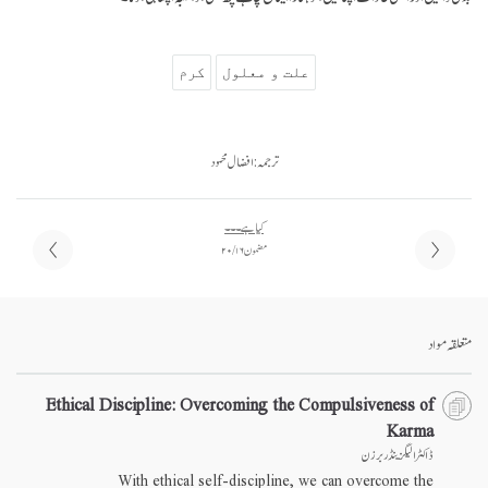
علت و معلول
کرم
ترجمہ: افضال محمود
کیا ہے ۔۔۔
مضمون ۱۶ / ۲۰
متعلقہ مواد
Ethical Discipline: Overcoming the Compulsiveness of
Karma
ڈاکٹر الیگزینڈر برزن
With ethical self-discipline, we can overcome the