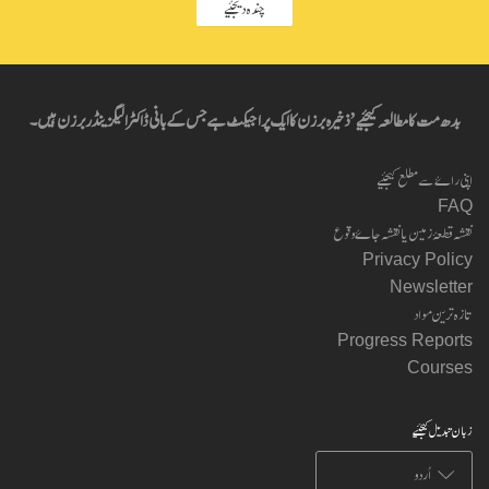
چندہ دیجئیے
بدھ مت کا مطالعہ کیجئیے’ ذخیرہ برزن کا ایک پراجیکٹ ہے جس کے بانی ڈاکٹر الیگزینڈر برزن ہیں۔
اپنی راۓ سے مطلع کیجئیے
FAQ
نقشہ قطعۂ زمین یا نقشہ جاۓ وقوع
Privacy Policy
Newsletter
تازہ ترین مواد
Progress Reports
Courses
زبان تبدیل کیجئیے