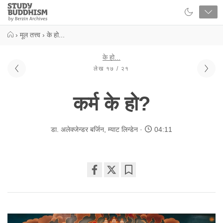
Close
Study
Buddhism
Home
›
मूल तत्त्व
›
के हो...
के हो...
लेख १७ / २१
कर्म के हो?
डा. अलेक्जेन्डर बर्जिन
,
म्याट लिन्डेन
04:11
Share
Bookmark
on
facebook