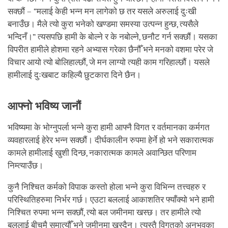
सक्छौं – “मलाई केही भन्न मन लागेको छ तर यसले अरुलाई दुःखी
बनाउँछ। मैले त्यो कुरा भनेको खण्डमा समस्या उत्पन्न हुन्छ, त्यसैले
भन्दिनँ।” त्यसपछि हामी के बोल्ने र के नबोल्ने, छनौट गर्न सक्छौं। यसका
विपरीत हामीले होशमा रहने अभ्यास गरेका छैनौँ भने मनको वशमा परेर जे
विचार आयो त्यो बोलिहाल्छौं, जे मन लाग्यो त्यही काम गरिहाल्छौं। यसले
हामीलाई दुःखबाट कहिल्यै छुटकारा दिने छैन।
आफ्नो भविष्य जानौं
भविष्यमा के भोग्नुपर्ला भन्ने कुरा हामी आफ्नै विगत र वर्तमानका कर्मगत
व्यवहारलाई हेरेर भन्न सक्छौं। दीर्घकालीन रुपमा हेर्ने हो भने सकारात्मक
कामले हामीलाई खुशी दिन्छ, नकारात्मक कामले अवान्छित परिणाम
निम्त्याउँछ।
कुनै निश्चित कर्मको विपाक कस्तो होला भन्ने कुरा विभिन्न तत्त्वहरु र
परिस्थितिहरुमा निर्भर गर्छ। एउटा बललाई आकाशतिर फ्याँक्यो भने हामी
निश्चित रुपमा भन्न सक्छौं, त्यो बल जमीनमा खस्छ। तर हामीले त्यो
बललाई बीचमै समात्यौँ भने जमीनमा खस्दैन। त्यस्तै विगतको अनुभवका