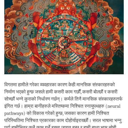
विगतमा हामीले गरेका व्यवहारका कारण केही मानसिक संस्कारहरुको
निर्माण भएको हुन्छ जसले हामी कसरी काम गर्छौं, कसरी बोल्छौं र कसरी
सोच्छौं भन्ने कुराको निर्धारण गर्छन्। कर्मले तिनै मानसिक संस्कारहरुतर्फ
इंगित गर्छ। हाम्रा बानीहरुले मस्तिष्कमा निश्चित स्नायुपथहरु (neural
pathways) को विकास गरेको हुन्छ, जसका कारण हामी निश्चित
परिस्थितिमा निश्चित प्रकारका काम दोहोर्याइराख्छौं। सरल भाषामा भन्नु
पर्दा हामीभित्र कुनै काम गर्ने इच्छा जागृत हुन्छ र हामी बाध्य भएर सोही