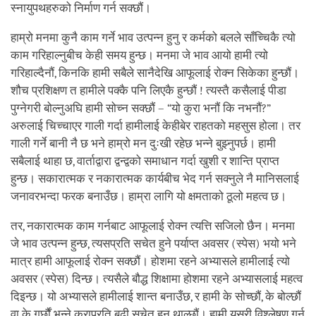
स्नायुपथहरुको निर्माण गर्न सक्छौं।
हाम्रो मनमा कुनै काम गर्ने भाव उत्पन्न हुनु र कर्मको बलले साँच्चिकै त्यो
काम गरिहाल्नुबीच केही समय हुन्छ। मनमा जे भाव आयो हामी त्यो
गरिहाल्दैनौं, किनकि हामी सबैले सानैदेखि आफूलाई रोक्न सिकेका हुन्छौं।
शौच प्रशिक्षण त हामीले पक्कै पनि लिएकै हुन्छौं ! त्यस्तै कसैलाई पीडा
पुग्नेगरी बोल्नुअघि हामी सोच्न सक्छौं – “यो कुरा भनौं कि नभनौं?”
अरुलाई चिच्चाएर गाली गर्दा हामीलाई केहीबेर राहतको महसुस होला। तर
गाली गर्ने बानी नै छ भने हाम्रो मन दुःखी रहेछ भन्ने बुझ्नुपर्छ। हामी
सबैलाई थाहा छ, वार्ताद्वारा द्वन्द्वको समाधान गर्दा खुशी र शान्ति प्राप्त
हुन्छ। सकारात्मक र नकारात्मक कार्यबीच भेद गर्न सक्नुले नै मानिसलाई
जनावरभन्दा फरक बनाउँछ। हाम्रा लागि यो क्षमताको ठूलो महत्व छ।
तर, नकारात्मक काम गर्नबाट आफूलाई रोक्न त्यत्ति सजिलो छैन। मनमा
जे भाव उत्पन्न हुन्छ, त्यसप्रति सचेत हुने पर्याप्त अवसर (स्पेस) भयो भने
मात्र हामी आफूलाई रोक्न सक्छौं। होशमा रहने अभ्यासले हामीलाई त्यो
अवसर (स्पेस) दिन्छ। त्यसैले बौद्ध शिक्षामा होशमा रहने अभ्यासलाई महत्व
दिइन्छ। यो अभ्यासले हामीलाई शान्त बनाउँछ, र हामी के सोच्छौं, के बोल्छौं
वा के गर्छौं भन्ने कुराप्रति बढी सचेत हुन थाल्छौं। हामी यसरी विश्लेषण गर्न