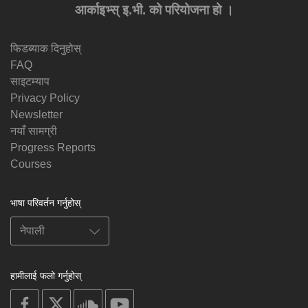
आर्काइभ्स् इ.भी. को परियोजना हो ।
फिडब्याक दिनुहोस्
FAQ
साइटम्याप
Privacy Policy
Newsletter
नयाँ सामग्री
Progress Reports
Courses
भाषा परिवर्तन गर्नुहोस्
हामीलाई फलो गर्नुहोस्
on
on
on
on
facebook
X
soundcloud
youtube