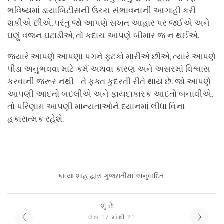
ભવિષ્યમાં ડાયાબિટીસની ઉચ્ચ સંભાવનાની આગાહી કરી
શકીએ છીએ, પરંતુ જો આપણે સખત આહાર પર જઈએ અને
ઘણું વજન ઘટાડીએ, તો કદાચ આપણે બીમાર જ ન થઈએ.
જ્યારે આપણે આપણા પગને ફટકો મારીએ છીએ, ત્યારે આપણે
પીડા અનુભવવા માટે કર્મ અથવા કારણ અને અસરમાં વિશ્વાસ
કરવાની જરૂર નથી - તે ફક્ત કુદરતી રીતે થાય છે. જો આપણે
આપણી આદતો બદલીએ અને ફાયદાકારક આદતો બનાવીએ,
તો પરિણામ આપણી માન્યતાઓને ધ્યાનમાં લીધા વિના
હકારાત્મક રહેશે.
કાવ્યા શાહ દ્વારા ગુજરાતીમાં અનુવાદિત.
શું છે …
લેખ 17 માંથી 21