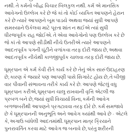
નથી. તે કર્મનો બૌદ્ધ વિચાર બિલકુલ નથી. કર્મ એ માનસિક
આવેગનો ઉલ્લેખ કરે છે જે કાં તો કોઈ વ્યક્તિ આપણને હેરાન
કરે છે ત્યારે આપણને બૂમ પાડયે અથવા જ્યાં સુધી આપણે
સમસ્યાને ઉકેલવા માટે પૂરતા શાંત ન થઈએ ત્યાં સુધી
ધીરજપૂર્વક રાહ જોઈએ. તે એવા આવેગોનો પણ ઉલ્લેખ કરે છે
જે કાં તો આપણે સીડીથી નીચે ઉતરીએ ત્યારે આપણને
આદતપૂર્વક પગની ઘૂંટીને વળાંકવા તરફ દોરી જાય છે, અથવા
આદતપૂર્વક નીચેથી કાળજીપૂર્વક ચાલવા તરફ દોરી જાય છે.
ધૂમ્રપાન એ કર્મ કેવી રીતે કાર્ય કરે છે તેનું એક સારું ઉદાહરણ
છે, કારણ કે જ્યારે પણ આપણી પાસે સિગારેટ હોય છે, તે બીજી
વાર પીવાની સંભાવના તરીકે કાર્ય કરે છે. આપણે જેટલું વધુ
ધૂમ્રપાન કરીએ, ધૂમ્રપાન ચાલુ રાખવાની વૃત્તિ એટલી જ
પ્રબળ બને છે, જ્યાં સુધી વિચાર્યા વિના, કર્મની આવેગ
બળજબરીથી આપણને પ્રગટાવવા તરફ દોરે છે. કર્મ સમજાવે
છે કે ધૂમ્રપાનની અનુભૂતિ અને આવેગ ક્યાંથી આવે છે - એટલે
કે, અગાઉ બાંધેલી આદતમાંથી. ધૂમ્રપાન માત્ર ક્રિયાને
પુનરાવર્તિત કરવા માટે આવેગ જ બનાવે છે, પરંતુ શરીરની