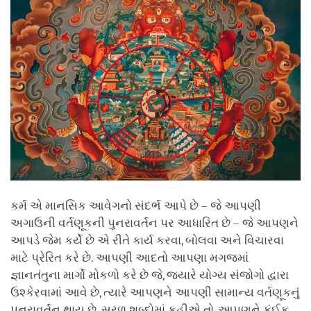
કર્મ એ માનસિક આવેગનો સંદર્ભ આપે છે – જે આપણી
અગાઉની વર્તણૂકની પુનરાવર્તન પર આધારિત છે – જે આપણને
આપડે જેમ કર્યે છે એ રીતે કાર્ય કરવા, બોલવા અને વિચારવા
માટે પ્રેરિત કરે છે. આપણી આદતો આપણા મગજમાં
જ્ઞાનતંતુના માર્ગો મોકળો કરે છે જે, જ્યારે યોગ્ય સંજોગો દ્વારા
ઉશ્કેરવામાં આવે છે, ત્યારે આપણને આપણી સામાન્ય વર્તણૂકનું
પુનરાવર્તન થાય છે. સરળ શબ્દોમાં કહીએ તો, આપણને કંઈક