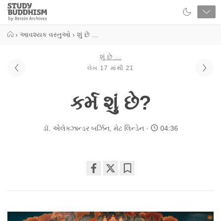
Close
Study
Buddhism
Home
›
આવશ્યક વસ્તુઓ
›
શું છે …
શું છે …
લેખ 17 માંથી 21
કર્મ શું છે?
ડૉ. એલેક્ઝાન્ડર બર્ઝિન
,
મેટ લિન્ડેન
04:36
Share
Bookmark
on
facebook