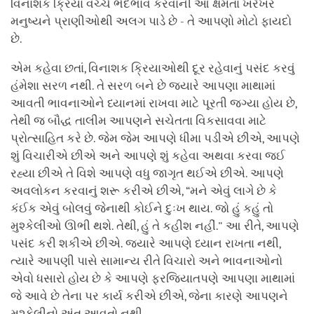
વિનાશક ક્રિયા વચ્ચે ભેદભાવ કરવાની આ ક્ષમતા ખરેખર
મનુષ્યને પ્રાણીઓથી અલગ પાડે છે - તે આપણો મોટો ફાયદો
છે.
એમ કહેવા છતાં, વિનાશક ક્રિયાઓથી દૂર રહેવાનું પસંદ કરવું
હંમેશા સરળ નથી. તે સરળ બને છે જ્યારે આપણા માથામાં
આવતી ભાવનાઓને ધ્યાનમાં રાખવા માટે પૂરતી જગ્યા હોય છે,
તેથી જ બૌદ્ધ તાલીમ આપણને સચેતતા વિકસાવવા માટે
પ્રોત્સાહિત કરે છે. જેમ જેમ આપણે ધીમા પડીએ છીએ, આપણે
શું વિચારીએ છીએ અને આપણે શું કહેવા અથવા કરવા જઈ
રહ્યા છીએ તે વિશે આપણે વધુ જાગૃત થઈએ છીએ. આપણે
અવલોકન કરવાનું શરૂ કરીએ છીએ, “મને એવું લાગે છે કે
કંઈક એવું બોલવું જેનાથી કોઈને દુઃખ થાય. જો હું કહું તો
મુશ્કેલીઓ ઊભી થશે. તેથી, હું તે કહીશ નહીં." આ રીતે, આપણે
પસંદ કરી શકીએ છીએ. જ્યારે આપણે ધ્યાન રાખતા નથી,
ત્યારે આપણી પાસે સામાન્ય રીતે વિચારો અને ભાવનાઓનો
એવો ધસારો હોય છે કે આપણે ફરજિયાતપણે આપણા માથામાં
જે આવે છે તેના પર કાર્ય કરીએ છીએ, જેના કારણે આપણને
મુશ્કેલીનો અંત આવતો નથી.