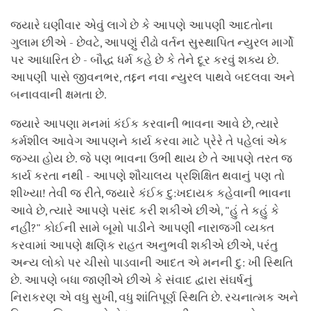
જ્યારે ઘણીવાર એવું લાગે છે કે આપણે આપણી આદતોના
ગુલામ છીએ - છેવટે, આપણું રીઢો વર્તન સુસ્થાપિત ન્યુરલ માર્ગો
પર આધારિત છે - બૌદ્ધ ધર્મ કહે છે કે તેને દૂર કરવું શક્ય છે.
આપણી પાસે જીવનભર, તદ્દન નવા ન્યુરલ પાથવે બદલવા અને
બનાવવાની ક્ષમતા છે.
જ્યારે આપણા મનમાં કંઈક કરવાની ભાવના આવે છે, ત્યારે
કર્મશીલ આવેગ આપણને કાર્ય કરવા માટે પ્રેરે તે પહેલાં એક
જગ્યા હોય છે. જે પણ ભાવના ઉભી થાય છે તે આપણે તરત જ
કાર્ય કરતા નથી - આપણે શૌચાલય પ્રશિક્ષિત થવાનું પણ તો
શીખ્યા! તેવી જ રીતે, જ્યારે કંઈક દુ:ખદાયક કહેવાની ભાવના
આવે છે, ત્યારે આપણે પસંદ કરી શકીએ છીએ, "હું તે કહું કે
નહીં?" કોઈની સામે બૂમો પાડીને આપણી નારાજગી વ્યક્ત
કરવામાં આપણે ક્ષણિક રાહત અનુભવી શકીએ છીએ, પરંતુ
અન્ય લોકો પર ચીસો પાડવાની આદત એ મનની દુ: ખી સ્થિતિ
છે. આપણે બધા જાણીએ છીએ કે સંવાદ દ્વારા સંઘર્ષનું
નિરાકરણ એ વધુ સુખી, વધુ શાંતિપૂર્ણ સ્થિતિ છે. રચનાત્મક અને