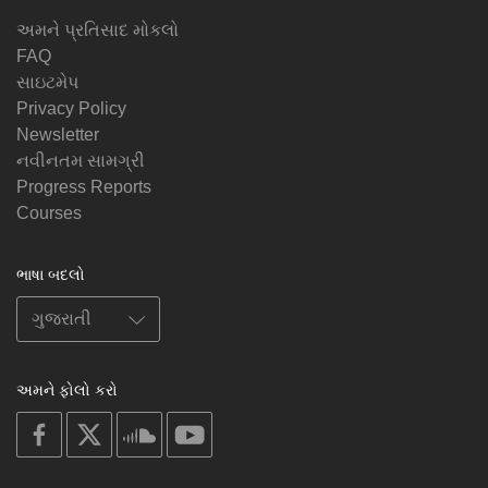
અમને પ્રતિસાદ મોકલો
FAQ
સાઇટમેપ
Privacy Policy
Newsletter
નવીનતમ સામગ્રી
Progress Reports
Courses
ભાષા બદલો
અમને ફોલો કરો
on
on
on
on
facebook
X
soundcloud
youtube