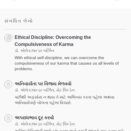
સંબંધિત લેખો
Ethical Discipline: Overcoming the
Compulsiveness of Karma
ડૉ. એલેક્ઝાન્ડર બર્ઝિન
With ethical self-discipline, we can overcome the
compulsiveness of our karma that causes us all levels of
problems.
અનિવાર્યતા પર વિજય મેળવવો
ડૉ. એલેક્ઝાન્ડર બર્ઝિન, મેટ લિન્ડેન
પછીથી અફસોસ ન થાય તે માટે અભિનય કરતા પહેલા અથવા
અનિવાર્યપણે બોલતા પહેલા વિચારો.
અપરાધભાવ દૂર કરવો
ડૉ. એલેક્ઝાન્ડર બર્ઝિન, મેટ લિન્ડેન
અતિશયોક્તિભરી ભૂલો બંધ કરવા અને તમારી જાતને માફ કરવા માટે,