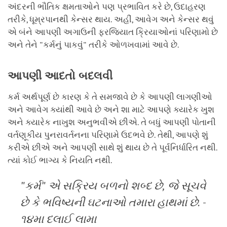
અંદરની ભૌતિક ક્ષમતાઓને પણ પ્રભાવિત કરે છે, ઉદાહરણ
તરીકે, ધૂમ્રપાનથી કેન્સર થાય. અહીં, આવેગ અને કેન્સર થવું
એ બંને આપણી અગાઉની ફરજિયાત ક્રિયાઓનાં પરિણામો છે
અને તેને "કર્મનું પાકવું" તરીકે ઓળખવામાં આવે છે.
આપણી
આદતો
બદલવી
કર્મ અર્થપૂર્ણ છે કારણ કે તે સમજાવે છે કે આપણી લાગણીઓ
અને આવેગ ક્યાંથી આવે છે અને શા માટે આપણે ક્યારેક ખુશ
અને ક્યારેક નાખુશ અનુભવીએ છીએ. તે બધું આપણી પોતાની
વર્તણૂકીય પુનરાવર્તનના પરિણામે ઉદભવે છે. તેથી, આપણે શું
કરીએ છીએ અને આપણી સાથે શું થાય છે તે પૂર્વનિર્ધારિત નથી.
ત્યાં કોઈ ભાગ્ય કે નિયતિ નથી.
"કર્મ" એ સક્રિય બળનો શબ્દ છે, જે સૂચવે
છે કે ભવિષ્યની ઘટનાઓ તમારા હાથમાં છે. -
૧૪મા દલાઈ લામા