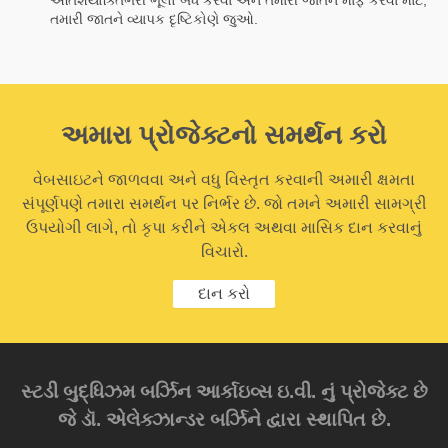
તમારી જાતને વ્યાપક દૃષ્ટિકોણે જુઓ.
અમારા પ્રોજેક્ટનો સમર્થન કરો
વેબસાઇટને જાળવવા અને વધુ વિસ્તૃત કરવાની અમારી ક્ષમતા
સંપૂર્ણપણે તમારા સમર્થન પર નિર્ભર છે. જો તમને અમારી સામગ્રી
ઉપયોગી લાગે, તો કૃપા કરીને એકલ અથવા માસિક દાન કરવાનું
વિચારો.
દાન કરો
સ્ટડી બુદ્ધિઝમ બર્ઝિન આર્કાઇવ્સ ઇ.વી. નું પ્રોજેક્ટ છે
જે ડૉ. એલેક્ઝાન્ડર બર્ઝિને દ્વારા સ્થાપિત છે.