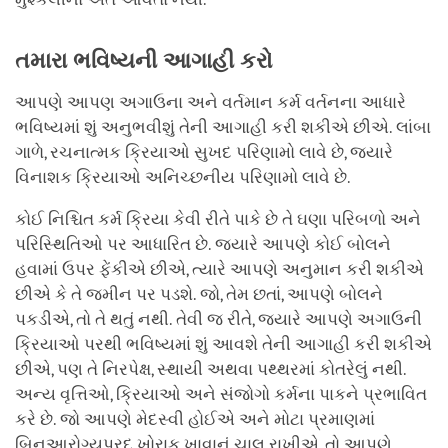
તમારા
ભવિષ્યની
આગાહી
કરો
આપણે આપણ અગાઉના અને વર્તમાન કર્મ વર્તનના આધારે
ભવિષ્યમાં શું અનુભવીશું તેની આગાહી કરી શકીએ છીએ. લાંબા
ગાળે, રચનાત્મક ક્રિયાઓ સુખદ પરિણામો લાવે છે, જ્યારે
વિનાશક ક્રિયાઓ અનિચ્છનીય પરિણામો લાવે છે.
કોઈ નિશ્ચિત કર્મ ક્રિયા કેવી રીતે પાકે છે તે ઘણા પરિબળો અને
પરિસ્થિતિઓ પર આધારિત છે. જ્યારે આપણે કોઈ બોલને
હવામાં ઉપર ફેંકીએ છીએ, ત્યારે આપણે અનુમાન કરી શકીએ
છીએ કે તે જમીન પર પડશે. જો, તેમ છતાં, આપણે બોલને
પકડીએ, તો તે થતું નથી. તેવી જ રીતે, જ્યારે આપણે અગાઉની
ક્રિયાઓ પરથી ભવિષ્યમાં શું આવશે તેની આગાહી કરી શકીએ
છીએ, પણ તે નિરપેક્ષ, સ્થાયી અથવા પથ્થરમાં કોતરેલું નથી.
અન્ય વૃત્તિઓ, ક્રિયાઓ અને સંજોગો કર્મના પાકને પ્રભાવિત
કરે છે. જો આપણે મેદસ્વી હોઈએ અને મોટા પ્રમાણમાં
બિનઆરોગ્યપ્રદ ખોરાક ખાવાનું ચાલુ રાખીએ, તો આપણે