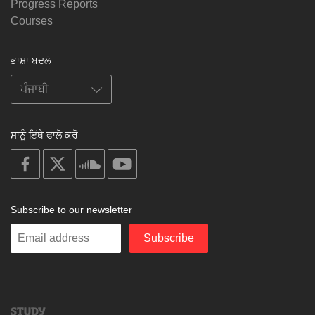
Progress Reports
Courses
ਭਾਸ਼ਾ ਬਦਲੋ
ਸਾਨੂੰ ਇੱਥੇ ਫਾਲੋ ਕਰੋ
on
on
on
on
facebook
X
soundcloud
youtube
Subscribe to our newsletter
Enter
Subscribe
your
email
Study