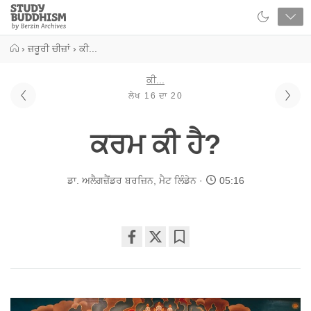
Close
Study
Buddhism
Home
›
ਜ਼ਰੂਰੀ ਚੀਜ਼ਾਂ
›
ਕੀ...
ਕੀ...
ਲੇਖ 16 ਦਾ 20
ਕਰਮ ਕੀ ਹੈ?
ਡਾ. ਅਲੈਗਜ਼ੈਂਡਰ ਬਰਜ਼ਿਨ
,
ਮੈਟ ਲਿੰਡੇਨ
05:16
Share
Bookmark
on
facebook