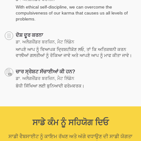
With ethical self-discipline, we can overcome the
compulsiveness of our karma that causes us all levels of
problems.
ਦੋਸ਼ ਦੂਰ ਕਰਨਾ
ਡਾ. ਅਲੈਗਜ਼ੈਂਡਰ ਬਰਜ਼ਿਨ, ਮੈਟ ਲਿੰਡੇਨ
ਆਪਣੇ ਆਪ ਨੂੰ ਵਿਆਪਕ ਦ੍ਰਿਸ਼ਟੀਕੋਣ ਲਓ, ਤਾਂ ਕਿ ਅਤਿਕਥਨੀ ਕਰਨ
ਵਾਲੀਆਂ ਗਲਤੀਆਂ ਨੂੰ ਰੋਕਿਆ ਜਾਵੇ ਅਤੇ ਆਪਣੇ ਆਪ ਨੂੰ ਮਾਫ ਕੀਤਾ ਜਾਵੇ।
ਚਾਰ ਸ੍ਰੇਸ਼ਟ ਸੱਚਾਈਆਂ ਕੀ ਹਨ?
ਡਾ. ਅਲੈਗਜ਼ੈਂਡਰ ਬਰਜ਼ਿਨ, ਮੈਟ ਲਿੰਡੇਨ
ਬੋਧੀ ਸਿੱਖਿਆ ਲਈ ਬੁਨਿਆਦੀ ਫਰੇਮਵਰਕ।
ਸਾਡੇ ਕੰਮ ਨੂੰ ਸਹਿਯੋਗ ਦਿਓ
ਸਾਡੀ ਵੈਬਸਾਈਟ ਨੂੰ ਕਾਇਮ ਰੱਖਣ ਅਤੇ ਅੱਗੇ ਵਧਾਉਣ ਦੀ ਸਾਡੀ ਯੋਗਤਾ