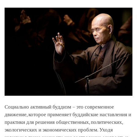
facebook
Социально активный буддизм – это современное
движение, которое применяет буддийские наставления и
практики для решения общественных, политических,
экологических и экономических проблем. Уходя