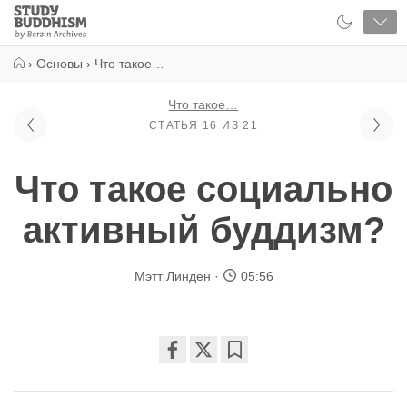
Close
Study
Buddhism
Home
›
Основы
›
Что такое…
Что такое…
СТАТЬЯ 16 ИЗ 21
Что такое социально
активный буддизм?
Мэтт Линден
05:56
Share
Bookmark
on