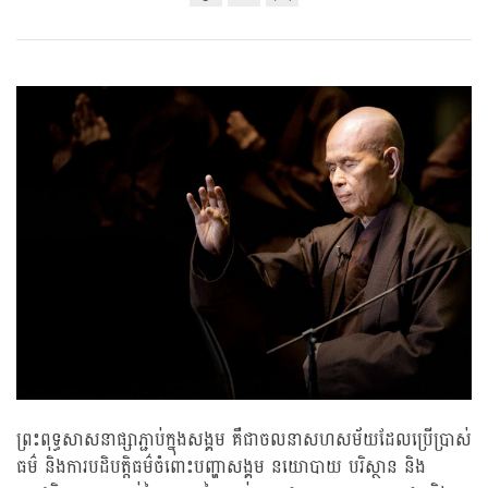
Share
Bookmark
on
facebook
ព្រះពុទ្ធសាសនាផ្សាភ្ជាប់ក្នុងសង្គម គឺជាចលនាសហសម័យដែលប្រើប្រាស់
ធម៌ និងការបដិបត្តិធម៌ចំពោះបញ្ហាសង្គម នយោបាយ បរិស្ថាន និង