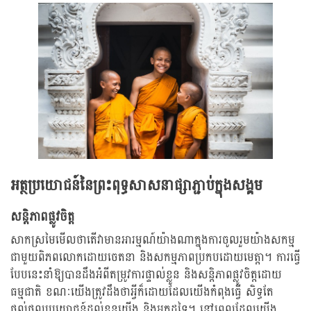
អត្ថប្រយោជន៍នៃព្រះពុទ្ធសាសនាផ្សាភ្ជាប់ក្នុងសង្គម
សន្តិភាពផ្លូវចិត្ត
សាកស្រមៃមើលថាតើវាមានអារម្មណ៍យ៉ាងណាក្នុងការចូលរួមយ៉ាងសកម្ម
ជាមួយពិភពលោកដោយចេតនា និងសកម្មភាពប្រកបដោយមេត្តា។ ការធ្វើ
បែបនេះនាំឱ្យបានដឹងអំពីតម្រូវការផ្ទាល់ខ្លួន និងសន្តិភាពផ្លូវចិត្តដោយ
ធម្មជាតិ ខណៈយើងត្រូវដឹងថាអ្វីក៏ដោយដែលយើងកំពុងធ្វើ សិទ្ធតែ
ផ្តល់ផលប្រយោជន៍ដល់ខ្លួនយើង និងអ្នកដទៃ។ នៅពេលដែលយើង