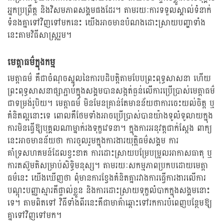
អ្នកប្រព្រឹត្ត និងវិសមភាពសង្គមផងដែរ។ តាមរយៈការទទួលស្គាល់ទំនាក់
ទំនងគ្នាទៅវិញទៅមកនេះ យើងអាចមានបំណងដោះស្រាយបញ្ហាទាំង
នេះតាមវិធីសាស្រ្តរួម។
មេត្តាធម៌ក្នុងកម្ម
មេត្តាធម៌ គឺជាចំណុចស្នូលនៃការបដិបត្តិតាមបែបព្រះពុទ្ធសាសនា ហើយ
ព្រះពុទ្ធសាសនាផ្សាភ្ជាប់ក្នុងសង្គមបានសង្កត់ធ្ងន់លើការប្រើប្រាស់មេត្តាធម៌
ជាទម្រង់រូបិយ។ មេត្តាធម៌ មិនមែនគ្រាន់តែមានន័យថាការចេះយល់ចិត្ត ឬ
គំនិតល្អនោះទេ ពោលគឺថែមទាំងអាចប្រើប្រាស់បានយ៉ាងទូលំទូលាយក្នុង
ការមិនធ្វើឱ្យបុគ្គលណាម្នាក់រងទុក្ខវេទនា។ ក្នុងការអនុវត្តជាក់ស្ដែង ពាក្យ
នេះអាចមានន័យថា ការចូលរួមក្នុងការងារយុត្តិធម៌សង្គម ការ
គាំទ្រសហគមន៍ដែលខ្វះខាត ការដោះស្រាយបម្រែបម្រួលអាកាសធាតុ ឬ
ការតស៊ូមតិសម្រាប់សិទ្ធិមនុស្ស។ តាមរយៈសកម្មភាពប្រកបដោយមេត្តា
ធម៌នេះ យើងឃើញថា ពុំមានការខ្វែងគំនិតគ្នារវាងការធ្វើការងារលើការ
បណ្ដុះបញ្ញាស្មារតីផ្ទាល់ខ្លួន និងការដោះស្រាយទុក្ខលំបាកក្នុងសង្គមនោះ
ទេ។ តាមពិតទៅ វិធីទាំងពីរនេះគឺជាមាគ៌ាឆ្ពោះទៅរកការបំពេញបន្ថែមឱ្យ
គ្នាទៅវិញទៅមក។