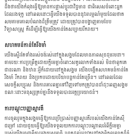
ដឹងថាយើងកំពុងធ្វើឱ្យមានការផ្លាស់ប្ដូរជាវិជ្ជមាន ជាពិសេសចំពោះអ្នក
ដែលរងទុក្ខ នៅពេលនោះធ្វើយើងទទួលបាននូវអារម្មណ៍មួយដែលថាត
សមតាមគោលបំណងដ៏ត្រឹមត្រូវ ដោយត្រូវបានបង្ហាញតាមបែប
វិទ្យាសាស្ត្រ គឺដើម្បីធ្វើឱ្យយើងកាន់តែសប្បាយរីករាយ។
សហគមន៍កាន់តែរឹងមាំ
យើងស្ទើរតែទាំងអស់ចង់រស់នៅក្នុងសង្គមដែលមានភាពសុខដុមរមនា។
តាមរយៈការប្រព្រឹត្តដោយក្តីមេត្តាចំពោះសត្វលោកទាំងអស់ មិនថាពួកគេ
ជានរណា និងឋានៈអ្វីក៏ដោយនៅក្នុងសង្គម យើងបង្កើតសហគមន៍កាន់តែ
រឹងមាំ រីករាយ និងប្រកបដោយបរិយាបន្តកាន់តែច្រើន។ នៅពេលដែល
សេចក្ដីសប្បុរស និងការគោរពគ្នាទៅវិញទៅមកត្រូវបានដាំដុះពេញសង្គម
ខណៈនោះមនុស្សគ្រប់គ្នានឹងទទួលបានអត្ថប្រយោជន៍។
ការបណ្ដុះបញ្ញាស្មារតី
ការចូលរួមក្នុងសង្គមធ្វើឱ្យការប្រើប្រាស់បញ្ញាស្មារតីរបស់យើងកាន់តែស៊ី
ជម្រៅ ដោយជួយធ្វើឱ្យយើងទទួលយកការបណ្ដុះបណ្ដាលអំពីក្ដីមេត្តា
របស់យើងចេញពីការអង្គុយសមាធិ រហូតដល់អនុវត្តនៅក្នុងពិភពលោកដ៏ធំ