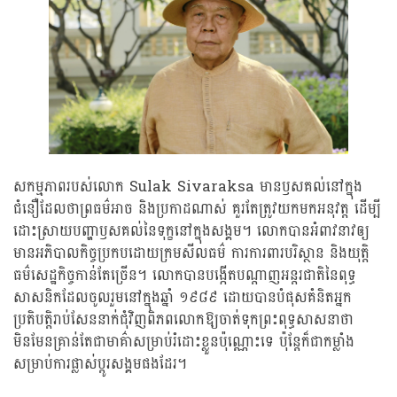
សកម្មភាពរបស់លោក Sulak Sivaraksa មានឫសគល់នៅក្នុង
ជំនឿដែលថាព្រធម៌អាច និងប្រកាដណាស់ គួរតែត្រូវយកមកអនុវត្ត ដើម្បី
ដោះស្រាយបញ្ហាឫសគល់នៃទុក្ខនៅក្នុងសង្គម។ លោកបានអំពាវនាវឲ្យ
មានអភិបាលកិច្ចប្រកបដោយក្រមសីលធម៌ ការការពារបរិស្ថាន និងយុត្តិ
ធម៌សេដ្ឋកិច្ចកាន់តែច្រើន។ លោកបានបង្កើតបណ្តាញអន្តរជាតិនៃពុទ្ធ
សាសនិកដែលចូលរួមនៅក្នុងឆ្នាំ ១៩៨៩ ដោយបានបំផុសគំនិតអ្នក
ប្រតិបត្តិរាប់សែននាក់ជុំវិញពិភពលោកឱ្យចាត់ទុកព្រះពុទ្ធសាសនាថា
មិនមែនគ្រាន់តែជាមាគ៌ាសម្រាប់រំដោះខ្លួនប៉ុណ្ណោះទេ ប៉ុន្តែក៏ជាកម្លាំង
សម្រាប់ការផ្លាស់ប្តូរសង្គមផងដែរ។