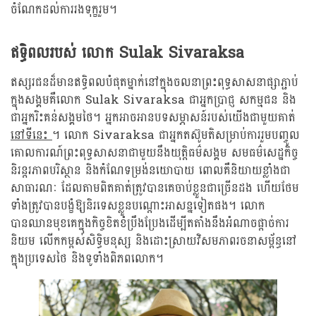
ចំណែកដល់ការរងទុក្ខរួម។
ឥទ្ធិពលរបស់ លោក Sulak Sivaraksa
ឥស្សរជនដ៏មានឥទ្ធិពលបំផុតម្នាក់នៅក្នុងចលនាព្រះពុទ្ធសាសនាផ្សាភ្ជាប់
ក្នុងសង្គមគឺលោក Sulak Sivaraksa ជាអ្នកប្រាជ្ញ សកម្មជន និង
ជាអ្នករិះគន់សង្គមថៃ។ អ្នកអាចអានបទសម្ភាសន៍របស់យើងជាមួយគាត់
នៅទីនេះ
។ លោក Sivaraksa ជាអ្នកតស៊ូមតិសម្រាប់ការរួមបញ្ចូល
គោលការណ៍ព្រះពុទ្ធសាសនាជាមួយនឹងយុត្តិធម៌សង្គម សមធម៌សេដ្ឋកិច្ច
និរន្តរភាពបរិស្ថាន និងកំណែទម្រង់នយោបាយ ពោលគឺនិយាយខ្លាំងជា
សាធារណៈ ដែលតាមពិតគាត់ត្រូវបានគេចាប់ខ្លួនជាច្រើនដង ហើយថែម
ទាំងត្រូវបានបង្ខំឱ្យនិរទេសខ្លួនបណ្តោះអាសន្នទៀតផង។ លោក
បានឈានមុខគេក្នុងកិច្ចខិតខំប្រឹងប្រែងដើម្បីតតាំងនឹងអំណាចផ្តាច់ការ
និយម លើកកម្ពស់សិទ្ធិមនុស្ស និងដោះស្រាយវិសមភាពរចនាសម្ព័ន្ធនៅ
ក្នុងប្រទេសថៃ និងទូទាំងពិភពលោក។