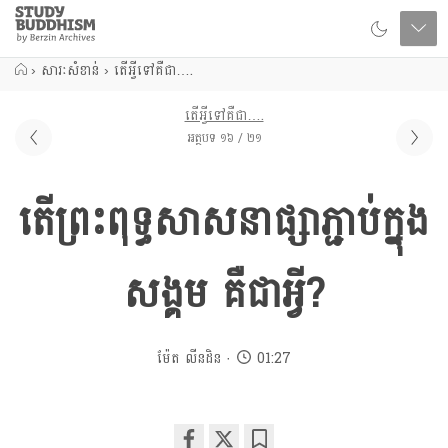
Close
Study
Buddhism
Home
›
សារៈសំខាន់
›
តើអ្វីទៅគឺជា….
តើអ្វីទៅគឺជា….
អត្ថបទ ១៦ / ២១
តើព្រះពុទ្ធសាសនាផ្សាភ្ជាប់ក្នុង
សង្គម គឺជាអ្វី?
ម៉ែត លីនដិន
01:27