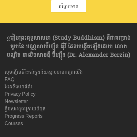
បរិច្ចាគទាន
្ករៀនព្រះពុទ្ធសាសនា​ (Study Buddhism) គឺជាគម្រោង
មួយនៃ បណ្ណសារប៊ឺហ្សុីន អុីវី ដែលបង្កើតឡើងដោយ លោក
បណ្ឌិត អាលិចសានឌឺ ប៊ឺហ្សុីន (Dr. Alexander Berzin)
សូមផ្ញើរមតិរិះគន់ក្នុងន័យស្ថាបនាមកពួកយើង
FAQ
ផែនទីគេហទំព័រ
Privacy Policy
Newsletter
ខ្លឹមសារចុងក្រោយបំផុត
Progress Reports
Courses