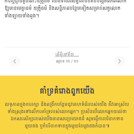
ការប្តេជ្ញាចិត្តចំពោះយុត្តិធម៌ យើងទាំងអស់គ្នាអាចខិតខំបង្កើតពិភពលោក
ឱ្យមានមេត្តាធម៌ យុត្តិធម៌ និងសន្តិភាពបន្ថែមទៀតសម្រាប់សត្វលោក
ទាំងឡាយទាំងពួង។
តើអ្វីទៅគឺជា….
អត្ថបទ ១៦ / ២១
គាំទ្រគំរោងពួកយើង
លទ្ធភាពក្នុងការរក្សា និងពង្រីកបន្ថែមនូវគេហទំព័ររបស់យើង គឺវាអាស្រ័យ
ទាំងស្រុងទៅលើការគាំទ្ររបស់លោកអ្នក។ ប្រសិនបើលោកអ្នកយល់ថា
ឯកសារសិក្សារបស់យើងមានសារប្រយោជន៏ សូមធ្វើការបរិចាកទាន
មួយដង ឬក៏បរិចាកទានក្នុងមួយខែមួងដងក៏បាន៕