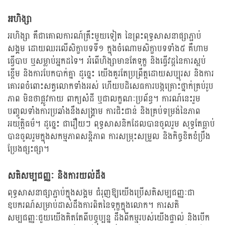
អហិង្សា
អហិង្សា គឺជាគោលការណ៍គ្រឹះមួយទៀត នៃព្រះពុទ្ធសាសនាផ្សាភ្ជាប់
សង្គម ដោយឈរលើសិក្ខាបទទី១ ក្នុងចំណោមសិក្ខាបទទាំង៥ គឺហាម
ធ្វើបាប ឬសម្លាប់អ្នកដទៃ។ អំពើហិង្សាមានតែទុក្ខ និងធ្វើវដ្តនៃការស្អប់
ខ្ពើម និងការបែកបាក់គ្នា ដូច្នេះ យើងគួរតែប្រព្រឹត្តដោយសប្បុរស និងការ
គោរពចំពោះសត្វលោកទាំងអស់ ហើយបដិសេធការបង្កគ្រោះថ្នាក់គ្រប់រូប
ភាព មិនថាផ្លូវកាយ ពាក្យសំដី ឬជាលក្ខណៈប្រព័ន្ធ។ ការណ៍នេះរួម
បញ្ចូលទាំងការប្រឆាំងនឹងសង្គ្រាម ការជិះជាន់ និងគ្រប់ទម្រង់នៃភាព
អយុត្តិធម៌។ ដូច្នេះ ជារឿយៗ ពុទ្ធសាសនិកដែលបានចូលរួម សុទ្ធតែធ្លាប់
បានចូលរួមក្នុងសកម្មភាពសន្តិភាព ការសម្រុះសម្រួល និងកិច្ចខិតខំប្រឹង
ប្រែងផ្សះផ្សា។
សតិសម្បជញ្ញៈ និងការយល់ដឹង
ពុទ្ធសាសនាផ្សាភ្ជាប់ក្នុងសង្គម ជំរុញឱ្យយើងប្រើសតិសម្បជញ្ញៈជា
ឧបករណ៍សម្រាប់ដាស់ដឹងការពិតនៃទុក្ខក្នុងលោក។ ការសតិ
សម្បជញ្ញៈជួយយើងគិតតែពីបច្ចុប្បន្ន ដឹងពីកម្មរបស់យើងផ្ទាល់ និងបើក