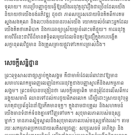
ទូលាយ។ ការប្រើបញ្ញាជួយធ្វើឱ្យយើងអនុវត្តនូវរឿងជាច្រើនដែលយើង
និយាយថាយើងចង់អភិវឌ្ឍ ដូចជា ភាពសប្បុរសដោយមិនគិតពីការតម
ស្នងសងគុណ និងលះបង់ធនធានរបស់យើង យោគយល់ចំពោះអ្នកដែល
យើងគិតថាគេពិបាក និងការអាធ្យាស្រ័យគ្នាចំពោះមតិផ្ទុយ។ ការអនុវត្ត
តាមវិធីនេះជាវិធីដ៏មានឥទ្ធិពលមួយដែលមិនគួរឱ្យជឿក្នុងការបង្កើត
សក្ដានុពលវិជ្ជមាន និងត្រួសត្រាយផ្លូវទៅរកការត្រាស់ដឹង។
សេចក្តីសន្និដ្ឋាន
ព្រះពុទ្ធសាសនាផ្សាភ្ជាប់ក្នុងសង្គម គឺជាមាគ៌ាដែលអំពាវនាវឱ្យមាន
សមាហរណកម្មពេញលេញនៃការអនុវត្តខាងបញ្ញាស្មារតីនិងសកម្មភាព
សង្គម។ ព្រះធម៌បានបង្រៀនថា សេចក្តីមេត្តាពិត មានព្រុំដែនលើសពីការ
អង្គុយសមាធិ ឈានទៅដល់ការជួយពិភពលោក ដើម្បីដោះស្រាយនូវបុព្វ
ហេតុជាប្រព័ន្ធនៃនាំឱ្យកើតមានទុក្ខ។ ក្នុងនាមជាបុគ្គល និងសហគមន៍
យើងមានទំនាក់ទំនងគ្នាទៅវិញទៅមក។ សុខុមាលភាពរបស់មនុស្ស
ម្នាក់ៗ មានភាពស្និទ្ធស្នាលនឹងសុខុមាលភាពរបស់មនុស្សទាំងអស់។ តាម
រយៈសកម្មភាពប្រកបដោយសតិសម្បជញ្ញៈ សប្បុរសធម៌ អហិង្សា និង