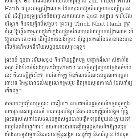
សតវត្សទី ២០ ជាពិសេសដោយលោកគ្រូម្ចាស់ Zen Thich Nhat
Hanh ជាព្រះសង្ឃវៀតណាម ដែលបានតស៊ូមតិសម្រាប់ការប្រើប្រាស់
ធម៌ ដើម្បីប្រយុទ្ធប្រឆាំងនឹងបញ្ហាសកលលោក ដូចជា សង្រ្គាម ការរិចរិល
បរិស្ថាន និងអយុត្តិធម៌សង្គម។ ព្រះអង្គ Thich Nhat Hanh ត្រូវ
ជំរុញឱ្យធ្វើសកម្មភាពក្នុងកំឡុងសង្គ្រាមដែលបានវាយប្រហាវៀតណាម នាំ
ឱ្យមានការលះបង់ ដើម្បីជួយជនរងគ្រោះ ប៉ុន្តែឫសគល់នៃចលនានេះមាន
ដើមកំណើតមកពីអរិយសច្ចមួយរបស់ព្រះពុទ្ធ។
ព្រះធម៌ ដូចជា អរិយសច្ច៤ និងអរិយដ្ឋង្គិកមគ្គ បញ្ជាក់ពីសារៈសំខាន់នៃ
មេត្តា និងទំនាក់ទំនងគ្នាទៅវិញទៅមក។ សេចក្តីប្រៀនប្រដៅក្នុងធម៌ទាំង
នេះ គឺសេចក្តីត្រិះរិះថា ការរំលត់ទុក្ខ មិនកំណត់ចំពោះសត្វលោកបុគ្គល
នោះទេ តែគួរមានដល់សត្វលោកគ្រប់រូប និងគ្រប់ស្ថានការណ៍ ដែលនាំឲ្យ
កើតទុក្ខ។
តាមរយៈប្រវត្តិសាស្ត្រនេះ ជារឿយៗ សហគមន៍ពុទ្ធសាសនិកចូលរួមក្នុង
សកម្មភាពសប្បុរសធម៌ ការតស៊ូអហិង្សា និងការងារយុត្តិធម៌សង្គម ប៉ុន្តែ
ព្រះពុទ្ធសាសនាដែលចូលរួមក្នុងសង្គមបានបង្កើតទម្រង់មួយនេះក្លាយទៅ
ជាប្រពៃណីជាផ្លូវការ។ ចលនានេះបានអញ្ជើញពុទ្ធសាសនិកឱ្យចូលរួម
យ៉ាងសកម្មជាមួយនឹងរចនាសម្ព័ន្ធសង្គម សេដ្ឋកិច្ច និងបរិស្ថាន ដែលរួម