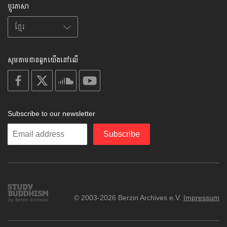
ប្តូរភាសា
សូមតាមដានពួកយើងនៅលើ
on
on
on
on
facebook
X
soundcloud
youtube
Subscribe to our newsletter
Enter
Subscribe
your
email
Study
© 2003-2026 Berzin Archives e.V.
Impressum
Buddhism
Home