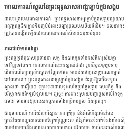
គោលការណ៍ស្នូលនៃព្រះពុទ្ធសាសនាផ្សាភ្ជាប់ក្នុងសង្គម
ជាបេះដូងរបស់គោលការណ៍ ព្រះពុទ្ធសាសនាផ្សាភ្ជាប់ក្នុងសង្គមព្យាយាម
អនុវត្តពុទ្ធដីកាគ្មានទីបញ្ចប់ចំពោះបញ្ហាប្រឈមសម័យទំនើប។ ចលនានេះ
ត្រូវបានបង្កើតឡើងដោយគោលការណ៍សំខាន់ៗមួយចំនួន៖
ភាពជាប់ទាក់ទងគ្នា
ព្រះពុទ្ធទ្រង់ប្រោសប្រទានថា សត្វ និងបាតុភូតទាំងអស់គឺអាស្រ័យគ្នា
ទៅវិញទៅមក។ គោលការណ៍នេះគេស្គាល់ថាជា
ប្រតីត្យសមុត្បាទ
ឬ
ដើមកំណើតប្រាស្រ័យគ្នាទៅវិញទៅមក មានន័យថាគ្មានបុគ្គលណាម្នាក់
នៅឯកោទេ។ ព្រះពុទ្ធសាសនាផ្សាភ្ជាប់ក្នុងសង្គម ជំរុញឱ្យយើងទទួល
ស្គាល់ថា ជារឿយៗ ទុក្ខវេទនាជាលទ្ធផលនៃប្រព័ន្ធសង្គម សេដ្ឋកិច្ច និង
បរិស្ថានកាន់តែទូលំទូលាយ។ ដូច្នេះ ការដោះស្រាយបញ្ហាឫសគល់នៃទុក្ខ
វេទនា ទាមទារឱ្យមានសកម្មភាពទាំងកម្រិតបុគ្គល និងប្រព័ន្ធ។
ជាឧទាហរណ៍ ការរិចរិលបរិស្ថាន ភាពក្រីក្រ និងអំពើហឹង្សាមិនមែន
គ្រាន់តែជាបញ្ហាដាច់ដោយឡែកប៉ុណ្ណោះទេ ប៉ុន្តែក៏មានទំនាក់ទំនងយ៉ាងស៊ី
ជម្រៅជាមួយនឹងគោលនយោបាយសកល ឥរិយាបថ ផ្ទាល់ខ្លួនរបស់បុគ្គល