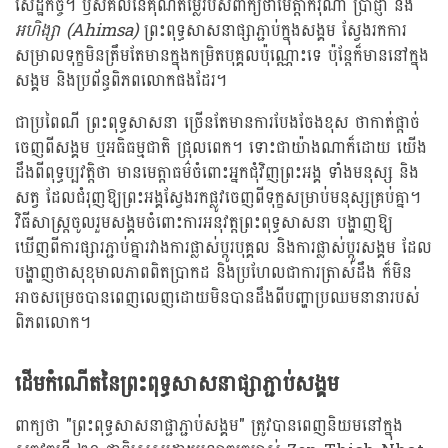
សេដ្ឋកិច្ច។ ឫសគល់នៃគុណតម្លៃរបស់ពាក្យថាមេត្តាករុណា ប្រាជ្ញា និង
អហិង្សា (Ahimsa)
ព្រះពុទ្ធសាសនាផ្សាភ្ជាប់ក្នុងសង្គម ស្វែងរកការ
សម្រាលទុក្ខមិនត្រឹមតែមានក្នុងកម្រិតបុគ្គលប៉ុណ្ណោះទេ ប៉ុន្តែក៏មាននៅក្នុង
សង្គម និងប្រព័ន្ធពិភពលោកផងដែរ។
ជាប្រពៃណី ព្រះពុទ្ធសាសនា ច្រើនតែមានការបែងចែងខុស ថាកាត់ផ្ដាច់
ចេញពីសង្គម ឬអធិធម្មជាតិ ជ្រុលពេក។ ទោះជាយ៉ាងណាក៏ដោយ យើង
ដឹងពីពុទ្ធប្បវត្តិថា មានមេត្តាធម៌ចំពោះអ្នកជុំវិញព្រះអង្គ ទាំងមនុស្ស និង
សត្វ ដែលជំរុញឱ្យព្រះអង្គស្វែងរកផ្លូវចេញពីទុក្ខសម្រាប់មនុស្សគ្រប់គ្នា។
វិធីសាស្រ្តចូលរួមសង្គមចំពោះការអនុវត្តព្រះពុទ្ធសាសនា បង្ហាញឱ្យ
ឃើញពីការផ្សារភ្ជាប់គ្នារវាងការផ្លាស់ប្តូរបុគ្គល និងការផ្លាស់ប្តូរសង្គម ដែល
បង្ហាញថាសុខុមាលភាពពិតប្រាកដ និងប្រហែលជាការត្រាស់ដឹង ក៏មិន
អាចសម្រេចបានពេញលេញដោយមិនបានដឹងពីបញ្ហាប្រឈមនានារបស់
ពិភពលោក។
ដើមកំណើតនៃព្រះពុទ្ធសាសនាផ្សាភ្ជាប់សង្គម
ពាក្យថា "ព្រះពុទ្ធសាសនាផ្ជាភ្ជាប់សង្គម" ត្រូវបានពេញនិយមនៅក្នុង