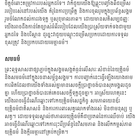
ចិត្តចំពោះតម្រូវការរបស់អ្នកដទៃ។ វាក៏ជួយយើងឱ្យឆ្លុះបញ្ចាំងពីជម្រើស
របៀបរស់នៅរបស់យើង គំរូនៃការប្រព្រឹត្ត និងការចូលរួមក្នុងប្រព័ន្ធសង្គម
រួមចំណែកដល់ការរងទុក្ខ ឬសុខុមាលភាព។ ដោយមានសតិសម្បជញ្ញៈ
យើងអាចដឹងកាន់តែច្បាស់អំពីរបៀបដែលយើងប្រាស្រ័យទាក់ទងជាមួយ
អ្នកដទៃ និងបរិស្ថាន ដូច្នេះវាជួយបណ្តុះជម្រើសប្រកបដោយការទទួល
ខុសត្រូវ និងប្រកបដោយមេត្តាធម៌។
សមធម៌
ព្រះពុទ្ធសាសនាផ្សាភ្ជាប់ក្នុងសង្គមសង្កត់ធ្ងន់លើសារៈសំខាន់នៃយុត្តិធម៌
និងសមធម៌នៅក្នុងរចនាសម្ព័ន្ធសង្គម។ ការបញ្ជាក់នេះធ្វើឡើងយោងតាម
ការពិតដែលថាយើងទាំងអស់គ្នាមានសេចក្ដីប្រាថ្នាចង់បានសុភមង្គលដូច
គ្នា ហើយប្រាថ្នាចង់បានរត់គេចសេចក្ដីទុក្ខដូចគ្នា។ អាស្រ័យហេតុនេះ
យើងអាចធ្វើដំណើរឆ្ពោះទៅរកយុត្តិធម៌សេដ្ឋកិច្ច សមភាពយេនឌ័រ
យុត្តិធម៍ជាតិសាសន៍ និងការការពារសត្វលោកទាំងអស់ មិនថាមនុស្ស ឬ
សត្វ។ ដោយទទួលស្គាល់ថាភាពអយុត្តិធម៌គឺជាប្រភពនៃការឈឺចាប់ យើង
អាចធ្វើដំណើរឆ្ពោះទៅរកការរុះរើប្រព័ន្ធនៃវិសមភាព និងលើកកម្ពស់ភាព
យុត្តិធម៌ និងក្តីមេត្តានៅគ្រប់កម្រិត។