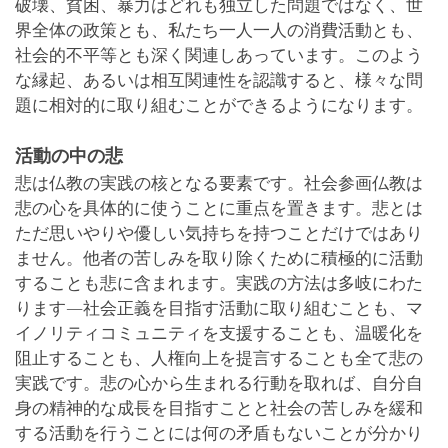
破壊、貧困、暴力はどれも独立した問題ではなく、世
界全体の政策とも、私たち一人一人の消費活動とも、
社会的不平等とも深く関連しあっています。このよう
な縁起、あるいは相互関連性を認識すると、様々な問
題に相対的に取り組むことができるようになります。
活動の中の悲
悲は仏教の実践の核となる要素です。社会参画仏教は
悲の心を具体的に使うことに重点を置きます。悲とは
ただ思いやりや優しい気持ちを持つことだけではあり
ません。他者の苦しみを取り除くために積極的に活動
することも悲に含まれます。実践の方法は多岐にわた
ります―社会正義を目指す活動に取り組むことも、マ
イノリティコミュニティを支援することも、温暖化を
阻止することも、人権向上を提言することも全て悲の
実践です。悲の心から生まれる行動を取れば、自分自
身の精神的な成長を目指すことと社会の苦しみを緩和
する活動を行うことには何の矛盾もないことが分かり