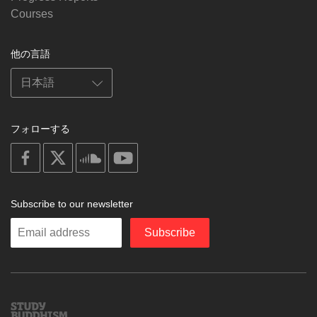
Courses
他の言語
フォローする
on
on
on
on
facebook
X
soundcloud
youtube
Subscribe to our newsletter
Enter
Subscribe
your
email
Study