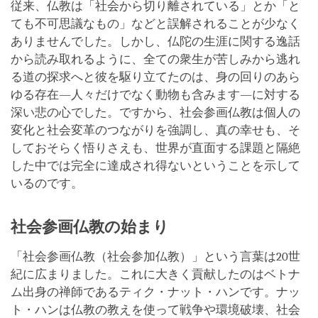
従来、仏教は「社会から切り離されている」とか「と
ても不可思議なもの」などと誤解されることが少なく
ありませんでした。しかし、仏陀の生涯に関する逸話
から読み取れるように、全ての衆生が苦しみから逃れ
る道の探求へと彼を駆り立てたのは、身の回りのあら
ゆる存在―人々だけでなく動物も含みます―に対する
深い悲の心でした。ですから、社会参画仏教は個人の
変化と社会変革のつながりを強調し、真の幸せも、そ
しておそらく悟りさえも、世界が直面する課題と隔絶
した中では完全に達成され得ないということを示して
いるのです。
社会参画仏教の始まり
「社会参画仏教（社会参加仏教）」という言葉は20世
紀に広まりました。これに大きく貢献したのはベトナ
ム出身の禅師であるティク・ナット・ハンです。ナッ
ト・ハンは仏教の教えを使って戦争や環境破壊、社会