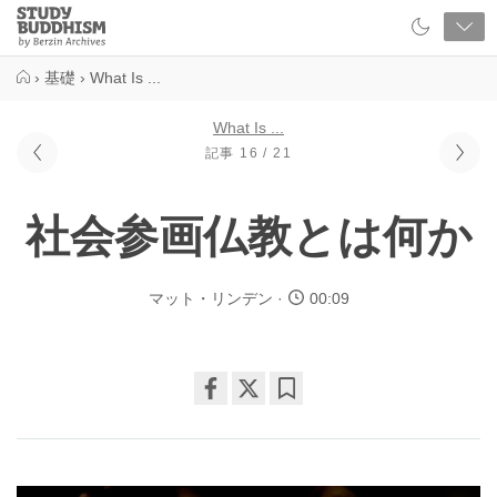
Close
Study
Buddhism
Home
›
基礎
›
What Is ...
What Is ...
記事 16 / 21
社会参画仏教とは何か
マット・リンデン
00:09
Share
Bookmark
on
facebook