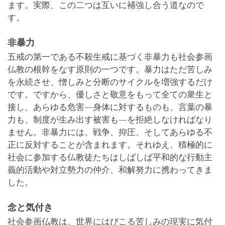
ます。実際、この二つは互いに補強し合う道なので
す。
非暴力
五戒の第一である不殺生戒に基づく非暴力も社会参画
仏教の根幹をなす原則の一つです。暴力はただ苦しみ
を永続させ、憎しみと分断のサイクルを増強するだけ
です。ですから、優しさと敬意をもって全ての衆生と
接し、あらゆる危害―身体に対するものも、言葉の暴
力も、制度が生み出す被害も―を拒絶しなければなり
ません。非暴力には、戦争、抑圧、そしてあらゆる不
正に反対することが含まれます。それゆえ、積極的に
社会に参加する仏教徒たちはしばしば平和的な行動主
義的活動や対立勢力の仲介、和解努力に携わってきま
した。
念と気付き
社会参画仏教は、世界にはびこる苦しみの現実に気付