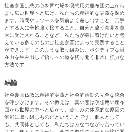
社会参画は悲の心を育む場を瞑想用の座布団の上から
より広い世界へと広げ、私たちの精神的な実践を深め
ます。時間やリソースを気前よく差し出すこと、苦手
とする人に辛抱強く接すること、自分と違う意見を寛
大に受け入れることなど、私たちが身に着けたいと考
えている多くのものは社会参画によって実践すること
ができます。このような取り組みは、ポジティブな潜
在力を生み出して悟りへの道を切り開く非常に強力な
方法です。
結論
社会参画仏教は精神的実践と社会的活動の完全な統合
を呼びかけます。その教えは、真の悲は瞑想用の座布
団から世界の中へと広がり、苦しみの体系的な原因の
解消に取り組むものだということです。個人として
も、共同体としても、私たちはみなつながり合ってい
ます。個々人の幸せは、全ての衆生の幸せと密接に関