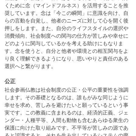
くために念（マインドフルネス）を活用することを推
奨しています。念は「今この瞬間」に意識を向け、自
らの言動を自覚し、他者のニーズに対して心を開く後
押しをします。また、自分のライフスタイルの選択や
消費傾向、社会制度への関与の仕方が苦しみや幸せに
どのように関与しているかを考える助けにもなりま
す。念を使うと、自分と他者や環境との相互関与をよ
り良く理解できるようになり、思いやりと責任のある
選択へと繋がります。
公正
社会参画仏教は社会制度の公正・公平の重要性を強調
します。その基礎となるのは、誰もがみな同じように
幸せを求め、苦しみを避けたいと願っているという事
実です。この教義に含まれるのは、経済的正義、ジェ
ンダー・人種平等、人間も動物も含むあらゆる衆生の
保護に向けた取り組みです。不平等が苦しみの源であ
ると認識すると、それを生み出しているシステムの廃