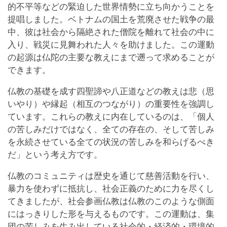
的不平等などの緊迫した世界情勢に立ち向かうことを
提唱しました。ベトナムの国土を荒廃させた戦争の最
中、彼は社会から隔絶された僧院を離れて社会の中に
入り、戦災に見舞われた人々を助けました。この運動
の起源は仏陀の主要な教えにまで遡って求めることが
できます。
仏教の基礎を成す四聖諦や八正道などの教えは悲（思
いやり）や縁起（相互のつながり）の重要性を強調し
ています。これらの教えに内在しているのは、「個人
の苦しみだけではなく、全ての存在の、そして苦しみ
を永続させている全ての状況の苦しみを和らげるべき
だ」という考え方です。
仏教のコミュニティは歴史を通じて慈善活動を行い、
暴力を使わずに抵抗し、社会正義のために力を尽くし
てきましたが、社会参画仏教は仏教のこのような側面
にはっきりした形を与えるものです。この運動は、集
団の苦しみを生み出している社会的・経済的・環境的