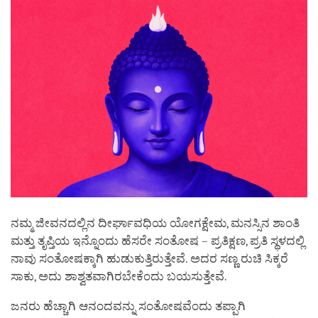
ನಮ್ಮ ಜೀವನದಲ್ಲಿನ ದೀರ್ಘಾವಧಿಯ ಯೋಗಕ್ಷೇಮ, ಮನಸ್ಸಿನ ಶಾಂತಿ
ಮತ್ತು ತೃಪ್ತಿಯ ಇನ್ನೊಂದು ಹೆಸರೇ ಸಂತೋಷ – ಪ್ರತಿಕ್ಷಣ, ಪ್ರತಿ ಸ್ಥಳದಲ್ಲಿ
ನಾವು ಸಂತೋಷಕ್ಕಾಗಿ ಹುಡುಕುತ್ತಿರುತ್ತೇವೆ. ಅದರ ಸಣ್ಣ ರುಚಿ ಸಿಕ್ಕರೆ
ಸಾಕು, ಅದು ಶಾಶ್ವತವಾಗಿರಬೇಕೆಂದು ಬಯಸುತ್ತೇವೆ.
ಜನರು ಹೆಚ್ಚಾಗಿ ಆನಂದವನ್ನು ಸಂತೋಷವೆಂದು ತಪ್ಪಾಗಿ