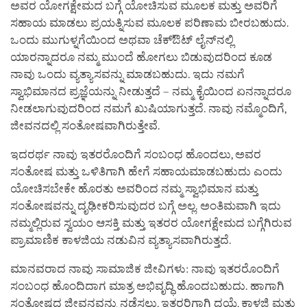
ಅವರ ಯೋಗಕ್ಷೇಮದ ಬಗ್ಗೆ ಯೋಚಿಸುವ ಮೂಲಕ ಮತ್ತು ಅವರಿಗೆ
ಸಹಾಯ ಮಾಡಲು ಪ್ರಯತ್ನಿಸುವ ಮೂಲಕ ಪರಿಣಾಮ ಬೀರಬಹುದು.
ಒಂದು ಮುಗುಳ್ನಗೆಯಿಂದ ಅಥವಾ ಚೆಕ್‌ಔಟ್ ಲೈನ್‌ನಲ್ಲಿ
ಯಾರನ್ನಾದರೂ ನಮ್ಮ ಮುಂದೆ ಹೋಗಲು ಬಿಡುವುದರಿಂದ ಕೂಡ
ನಾವು ಒಂದು ವ್ಯತ್ಯಾಸವನ್ನು ಮಾಡಬಹುದು. ಇದು ನಮಗೆ
ಸ್ವಾಭಿಮಾನದ ಪ್ರಜ್ಞೆಯನ್ನು ನೀಡುತ್ತದೆ – ನಮ್ಮ ಕೈಯಿಂದ ಏನನ್ನಾದರೂ
ನೀಡಲಾಗುವುದರಿಂದ ನಮಗೆ ಖುಷಿಯಾಗುತ್ತದೆ. ನಾವು ನಮ್ಮೊಂದಿಗೆ,
ಜೀವನದಲ್ಲಿ ಸಂತೋಷವಾಗಿರುತ್ತೇವೆ.
ಇದರರ್ಥ ನಾವು ಇತರರೊಂದಿಗೆ ಸಂಬಂಧ ಹೊಂದಲು, ಅವರ
ಸಂತೋಷ ಮತ್ತು ಒಳಿತಿಗಾಗಿ ಹೇಗೆ ಸಹಾಯಮಾಡಬಹುದು ಎಂದು
ಯೋಚಿಸಬೇಕೇ ಹೊರತು ಅವರಿಂದ ನಮ್ಮ ಸ್ವಾಭಿಮಾನ ಮತ್ತು
ಸಂತೋಷವನ್ನು ದೃಢೀಕರಿಸುವುದರ ಬಗ್ಗೆ ಅಲ್ಲ. ಅಂತಿಮವಾಗಿ ಇದು
ನಮ್ಮಲ್ಲಿರುವ ಸ್ವಯಂ ಆಸಕ್ತಿ ಮತ್ತು ಇತರರ ಯೋಗಕ್ಷೇಮದ ಬಗ್ಗೆಗಿರುವ
ಪ್ರಾಮಾಣಿಕ ಕಾಳಜಿಯ ನಡುವಿನ ವ್ಯತ್ಯಾಸವಾಗಿರುತ್ತದೆ.
ಮಾನವರಾದ ನಾವು ಸಾಮಾಜಿಕ ಜೀವಿಗಳು: ನಾವು ಇತರರೊಂದಿಗೆ
ಸಂಬಂಧ ಹೊಂದಿದಾಗ ಮಾತ್ರ ಅಭಿವೃದ್ಧಿ ಹೊಂದಬಹುದು. ಹಾಗಾಗಿ
ಸಂತೋಷದ ಜೀವನವನ್ನು ನಡೆಸಲು, ಇತರರಿಗಾಗಿ ದಯೆ, ಕಾಳಜಿ ಮತ್ತು