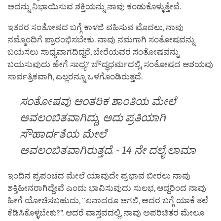
ಅದನ್ನು ನಿಭಾಯಿಸುವ ಶಕ್ತಿಯನ್ನು ನಾವು ಕಂಡುಕೊಳ್ಳುತ್ತೇವೆ.
ಇತರರ ಸಂತೋಷದ ಬಗ್ಗೆ ಕಾಳಜಿ ವಹಿಸುವ ಮೊದಲು, ನಾವು
ನಮ್ಮೊಂದಿಗೆ ಪ್ರಾರಂಭಿಸಬೇಕು. ನಾವು ನಮಗಾಗಿ ಸಂತೋಷವನ್ನು
ಬಯಸಲು ಸಾಧ್ಯವಾಗದಿದ್ದರೆ, ಬೇರೆಯವರ ಸಂತೋಷವನ್ನು
ಬಯಸುವುದು ಹೇಗೆ ಸಾಧ್ಯ? ಬೌದ್ಧಧರ್ಮದಲ್ಲಿ, ಸಂತೋಷದ ಆಶಯವು
ಸಾರ್ವತ್ರಿಕವಾಗಿ, ಎಲ್ಲರನ್ನೂ ಒಳಗೊಂಡಿರುತ್ತದೆ.
ಸಂತೋಷವು ಆಂತರಿಕ ಶಾಂತಿಯ ಮೇಲೆ
ಅವಲಂಬಿತವಾಗಿದ್ದು, ಅದು ಪ್ರತಿಯಾಗಿ
ಸೌಹಾರ್ದತೆಯ ಮೇಲೆ
ಅವಲಂಬಿತವಾಗಿರುತ್ತದೆ. - 14 ನೇ ದಲೈ ಲಾಮಾ
ಇಂದಿನ ಪ್ರಪಂಚದ ಮೇಲೆ ಯಾವುದೇ ಪ್ರಭಾವ ಬೀರಲು ನಾವು
ಶಕ್ತಿಹೀನರಾಗಿದ್ದೇವೆ ಎಂದು ಭಾವಿಸುವುದು ಸುಲಭ, ಆದ್ದರಿಂದ ನಾವು
ಹೀಗೆ ಯೋಚಿಸಬಹುದು, "ಏನಾದರೂ ಆಗಲಿ, ಅದರ ಬಗ್ಗೆ ಯಾಕೆ ತಲೆ
ಕೆಡಿಸಿಕೊಳ್ಳಬೇಕು?”. ಆದರೆ ವಾಸ್ತವದಲ್ಲಿ, ನಾವು ಅಪರಿಚಿತರ ಮೇಲೂ