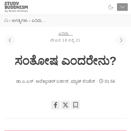
Close
Study
Buddhism
Home
›
ಅಗತ್ಯಗಳು
›
ಏನಿದು…
ಏನಿದು…
ಲೇಖನ 18 ರಲ್ಲಿ 21
ಸಂತೋಷ ಎಂದರೇನು?
ಡಾ.ಎ.ಎಸ್. ಅಲೆಕ್ಸಾಂಡರ್ ಬರ್ಜಿನ್
,
ಮ್ಯಾಟ್ ಲಿಂಡೆನ್
01:56
Share
Bookmark
on
facebook