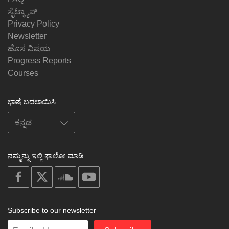
ಸೈಟ್ಮ್ಯಾಪ್
Privacy Policy
Newsletter
ಹೊಸ ವಿಷಯ
Progress Reports
Courses
ಭಾಷೆ ಬದಲಾಯಿಸಿ
ನಮ್ಮನ್ನು ಇಲ್ಲಿ ಫಾಲೋ ಮಾಡಿ
on
on
on
on
facebook
X
soundcloud
youtube
Subscribe to our newsletter
Enter