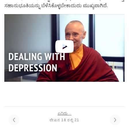
ಸಹಾನುಭೂತಿಯನ್ನು ಬೆಳೆಸಿಕೊಳ್ಳಬೇಕಾದುದು ಮುಖ್ಯವಾಗಿದೆ.
ಏನಿದು…
ಲೇಖನ 18 ರಲ್ಲಿ 21