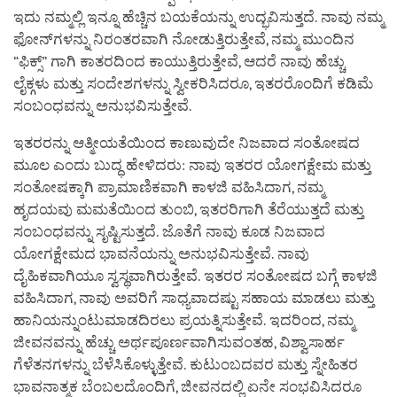
ಇದು ನಮ್ಮಲ್ಲಿ ಇನ್ನೂ ಹೆಚ್ಚಿನ ಬಯಕೆಯನ್ನು ಉದ್ಭವಿಸುತ್ತದೆ. ನಾವು ನಮ್ಮ
ಫೋನ್‌ಗಳನ್ನು ನಿರಂತರವಾಗಿ ನೋಡುತ್ತಿರುತ್ತೇವೆ, ನಮ್ಮ ಮುಂದಿನ
“ಫಿಕ್ಸ್” ಗಾಗಿ ಕಾತರದಿಂದ ಕಾಯುತ್ತಿರುತ್ತೇವೆ, ಆದರೆ ನಾವು ಹೆಚ್ಚು
ಲೈಕ್ಗಳು ಮತ್ತು ಸಂದೇಶಗಳನ್ನು ಸ್ವೀಕರಿಸಿದರೂ, ಇತರರೊಂದಿಗೆ ಕಡಿಮೆ
ಸಂಬಂಧವನ್ನು ಅನುಭವಿಸುತ್ತೇವೆ.
ಇತರರನ್ನು ಆತ್ಮೀಯತೆಯಿಂದ ಕಾಣುವುದೇ ನಿಜವಾದ ಸಂತೋಷದ
ಮೂಲ ಎಂದು ಬುದ್ಧ ಹೇಳಿದರು: ನಾವು ಇತರರ ಯೋಗಕ್ಷೇಮ ಮತ್ತು
ಸಂತೋಷಕ್ಕಾಗಿ ಪ್ರಾಮಾಣಿಕವಾಗಿ ಕಾಳಜಿ ವಹಿಸಿದಾಗ, ನಮ್ಮ
ಹೃದಯವು ಮಮತೆಯಿಂದ ತುಂಬಿ, ಇತರರಿಗಾಗಿ ತೆರೆಯುತ್ತದೆ ಮತ್ತು
ಸಂಬಂಧವನ್ನು ಸೃಷ್ಟಿಸುತ್ತದೆ. ಜೊತೆಗೆ ನಾವು ಕೂಡ ನಿಜವಾದ
ಯೋಗಕ್ಷೇಮದ ಭಾವನೆಯನ್ನು ಅನುಭವಿಸುತ್ತೇವೆ. ನಾವು
ದೈಹಿಕವಾಗಿಯೂ ಸ್ವಸ್ಥವಾಗಿರುತ್ತೇವೆ. ಇತರರ ಸಂತೋಷದ ಬಗ್ಗೆ ಕಾಳಜಿ
ವಹಿಸಿದಾಗ, ನಾವು ಅವರಿಗೆ ಸಾಧ್ಯವಾದಷ್ಟು ಸಹಾಯ ಮಾಡಲು ಮತ್ತು
ಹಾನಿಯನ್ನುಂಟುಮಾಡದಿರಲು ಪ್ರಯತ್ನಿಸುತ್ತೇವೆ. ಇದರಿಂದ, ನಮ್ಮ
ಜೀವನವನ್ನು ಹೆಚ್ಚು ಅರ್ಥಪೂರ್ಣವಾಗಿಸುವಂತಹ, ವಿಶ್ವಾಸಾರ್ಹ
ಗೆಳೆತನಗಳನ್ನು ಬೆಳೆಸಿಕೊಳ್ಳುತ್ತೇವೆ. ಕುಟುಂಬದವರ ಮತ್ತು ಸ್ನೇಹಿತರ
ಭಾವನಾತ್ಮಕ ಬೆಂಬಲದೊಂದಿಗೆ, ಜೀವನದಲ್ಲಿ ಏನೇ ಸಂಭವಿಸಿದರೂ