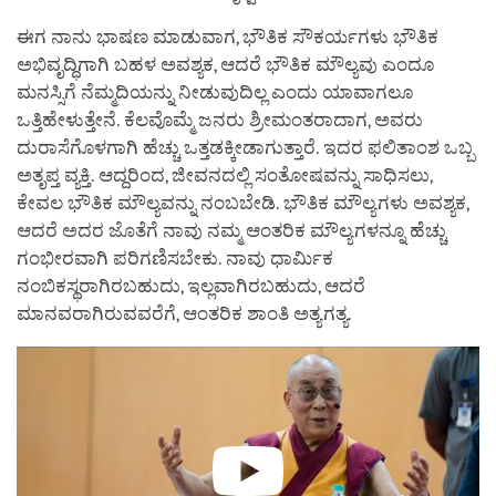
ಈಗ ನಾನು ಭಾಷಣ ಮಾಡುವಾಗ, ಭೌತಿಕ ಸೌಕರ್ಯಗಳು ಭೌತಿಕ
ಅಭಿವೃದ್ಧಿಗಾಗಿ ಬಹಳ ಅವಶ್ಯಕ, ಆದರೆ ಭೌತಿಕ ಮೌಲ್ಯವು ಎಂದೂ
ಮನಸ್ಸಿಗೆ ನೆಮ್ಮದಿಯನ್ನು ನೀಡುವುದಿಲ್ಲ ಎಂದು ಯಾವಾಗಲೂ
ಒತ್ತಿಹೇಳುತ್ತೇನೆ. ಕೆಲವೊಮ್ಮೆ ಜನರು ಶ್ರೀಮಂತರಾದಾಗ, ಅವರು
ದುರಾಸೆಗೊಳಗಾಗಿ ಹೆಚ್ಚು ಒತ್ತಡಕ್ಕೀಡಾಗುತ್ತಾರೆ. ಇದರ ಫಲಿತಾಂಶ ಒಬ್ಬ
ಅತೃಪ್ತ ವ್ಯಕ್ತಿ. ಆದ್ದರಿಂದ, ಜೀವನದಲ್ಲಿ ಸಂತೋಷವನ್ನು ಸಾಧಿಸಲು,
ಕೇವಲ ಭೌತಿಕ ಮೌಲ್ಯವನ್ನು ನಂಬಬೇಡಿ. ಭೌತಿಕ ಮೌಲ್ಯಗಳು ಅವಶ್ಯಕ,
ಆದರೆ ಅದರ ಜೊತೆಗೆ ನಾವು ನಮ್ಮ ಆಂತರಿಕ ಮೌಲ್ಯಗಳನ್ನೂ ಹೆಚ್ಚು
ಗಂಭೀರವಾಗಿ ಪರಿಗಣಿಸಬೇಕು. ನಾವು ಧಾರ್ಮಿಕ
ನಂಬಿಕಸ್ಥರಾಗಿರಬಹುದು, ಇಲ್ಲವಾಗಿರಬಹುದು, ಆದರೆ
ಮಾನವರಾಗಿರುವವರೆಗೆ, ಆಂತರಿಕ ಶಾಂತಿ ಅತ್ಯಗತ್ಯ.