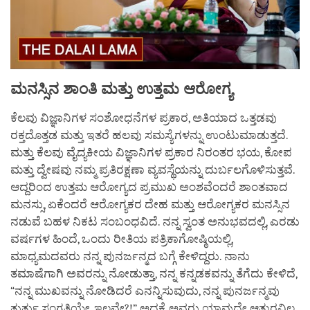
ಮನಸ್ಸಿನ
ಶಾಂತಿ
ಮತ್ತು
ಉತ್ತಮ
ಆರೋಗ್ಯ
ಕೆಲವು ವಿಜ್ಞಾನಿಗಳ ಸಂಶೋಧನೆಗಳ ಪ್ರಕಾರ, ಅತಿಯಾದ ಒತ್ತಡವು
ರಕ್ತದೊತ್ತಡ ಮತ್ತು ಇತರೆ ಹಲವು ಸಮಸ್ಯೆಗಳನ್ನು ಉಂಟುಮಾಡುತ್ತದೆ.
ಮತ್ತು ಕೆಲವು ವೈದ್ಯಕೀಯ ವಿಜ್ಞಾನಿಗಳ ಪ್ರಕಾರ ನಿರಂತರ ಭಯ, ಕೋಪ
ಮತ್ತು ದ್ವೇಷವು ನಮ್ಮ ಪ್ರತಿರಕ್ಷಣಾ ವ್ಯವಸ್ಥೆಯನ್ನು ದುರ್ಬಲಗೊಳಿಸುತ್ತವೆ.
ಆದ್ದರಿಂದ ಉತ್ತಮ ಆರೋಗ್ಯದ ಪ್ರಮುಖ ಅಂಶವೆಂದರೆ ಶಾಂತವಾದ
ಮನಸ್ಸು, ಏಕೆಂದರೆ ಆರೋಗ್ಯಕರ ದೇಹ ಮತ್ತು ಆರೋಗ್ಯಕರ ಮನಸ್ಸಿನ
ನಡುವೆ ಬಹಳ ನಿಕಟ ಸಂಬಂಧವಿದೆ. ನನ್ನ ಸ್ವಂತ ಅನುಭವದಲ್ಲಿ, ಎರಡು
ವರ್ಷಗಳ ಹಿಂದೆ, ಒಂದು ರೀತಿಯ ಪತ್ರಿಕಾಗೋಷ್ಠಿಯಲ್ಲಿ,
ಮಾಧ್ಯಮದವರು ನನ್ನ ಪುನರ್ಜನ್ಮದ ಬಗ್ಗೆ ಕೇಳಿದ್ದರು. ನಾನು
ತಮಾಷೆಗಾಗಿ ಅವರನ್ನು ನೋಡುತ್ತಾ, ನನ್ನ ಕನ್ನಡಕವನ್ನು ತೆಗೆದು ಕೇಳಿದೆ,
“ನನ್ನ ಮುಖವನ್ನು ನೋಡಿದರೆ ಎನನ್ನಿಸುವುದು, ನನ್ನ ಪುನರ್ಜನ್ಮವು
ತುರ್ತು ಸಂಗತಿಯೇ, ಇಲ್ಲವೇ?!”, ಅದಕ್ಕೆ ಅವರು ಯಾವುದೇ ಆತುರವಿಲ್ಲ