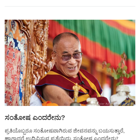
Share
Bookmark
on
facebook
ಸಂತೋಷ
ಎಂದರೇನು
?
ಪ್ರತಿಯೊಬ್ಬರೂ ಸಂತೋಷವಾಗಿರುವ ಜೀವನವನ್ನು ಬಯಸುತ್ತಾರೆ,
ಹಾಗಾದರೆ ಉದ್ಭಿವಿಸುವ ಪ್ರಶ್ನೆಯಿದು, ಸಂತೋಷ ಎಂದರೇನು?