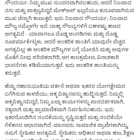
ಸೌಂದರ್ಯ. ನಿಮ್ಮ ಮುಖ ಸುಂದರವಾಗಿರಬಹುದು, ಆದರೆ ನಿಜವಾದ
ನಗು ಮತ್ತು ವಾತ್ಸಲ್ಯವಿದ್ದರೆ ಮೇಕ್ಅಪ್ ಇಲ್ಲದೆಯೂ ಕುರೂಪವಾಗಿರುವ
ಮುಖ ಚೆನ್ನಾಗಿ ಕಾಣುತ್ತದೆ. ಇದು ನಿಜವಾದ ಸೌಂದರ್ಯ; ನಿಜವಾದ
ಮೌಲ್ಯ ನಮ್ಮೊಳಗೇ ಇದೆ. ಬಾಹ್ಯ ಸೌಲಭ್ಯಗಳಿಗೆ ಬಹಳಷ್ಟು ಹಣದ
ಅಗತ್ಯವಿದೆ - ಯಾವಾಗಲೂ ದೊಡ್ಡ ಅಂಗಡಿಗಳು ಮತ್ತು ದೊಡ್ಡ
ಸೂಪರ್ಮಾರ್ಕೆಟ್ಗಳು. ಆದರೆ ಆಂತರಿಕ ಶಾಂತಿಗೆ ಯಾವುದೇ ವೆಚ್ಚದ
ಅಗತ್ಯವಿಲ್ಲ! ಈ ಆಂತರಿಕ ಮೌಲ್ಯಗಳ ಬಗ್ಗೆ ಯೋಚಿಸಿ ಮತ್ತು ಅವುಗಳ
ಜೊತೆಗೆ ನೀವು ಪರಿಚಿತರಾಗಿರಿ, ಆಗ ಕಾಲಕ್ರಮೇಣ, ವಿನಾಶಕಾರಿ
ಭಾವನೆಗಳು ಕಡಿಮೆಯಾಗುತ್ತವೆ. ಇದು ಆಂತರಿಕ ಶಾಂತಿಯನ್ನು
ತರುತ್ತದೆ.
ಹೆಚ್ಚು ಸಹಾನುಭೂತಿಯ ವರ್ತನೆ ಅಥವಾ ಇತರರ ಯೋಗಕ್ಷೇಮದ
ಬಗೆಗಿರುವ ಕಾಳಜಿಯು, ಆತ್ಮ ವಿಶ್ವಾಸವನ್ನು ಹುಟ್ಟಿಸುತ್ತದೆ. ನಿಮ್ಮಲ್ಲಿ
ಆತ್ಮವಿಶ್ವಾಸವಿದ್ದರೆ, ನಿಮ್ಮ ಎಲ್ಲಾ ಕಾರ್ಯಗಳನ್ನು ಪಾರದರ್ಶಕವಾಗಿ,
ಸತ್ಯವಾಗಿ ಮತ್ತು ಪ್ರಾಮಾಣಿಕವಾಗಿ ನಿರ್ವಹಿಸಬಹುದು. ಇದು
ಇತರರೊಂದಿಗಿನ ನಂಬಿಕೆಯನ್ನು ಸೃಷ್ಟಿಸುತ್ತದೆ ಮತ್ತು ನಂಬಿಕೆಯೇ
ಗೆಳೆತನದ ಆಧಾರವಾಗಿದೆ. ಮಾನವರು ಸಾಮಾಜಿಕ ಪ್ರಾಣಿಗಳಾಗಿದ್ದು,
ನಮಗೆ ಸ್ನೇಹಿತರ ಅಗತ್ಯವಿದೆ. ಸ್ನೇಹಿತರು ಅಧಿಕಾರ ಅಥವಾ ಹಣ, ಶಿಕ್ಷಣ