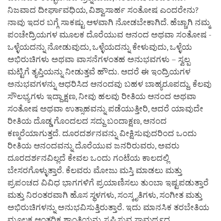
ನಿಜವಾದ ದೀರ್ಘಾವಧಿಯ, ವಿಶ್ವಾಸಾರ್ಹ ಸಂತೋಷ ಎಂದರೇನು?
ನಾವು ಇದರ ಬಗ್ಗೆ ಸಾಕಷ್ಟು ಆಳವಾಗಿ ನೋಡಬೇಕಾಗಿದೆ. ಹೆಚ್ಚಾಗಿ ನಮ್ಮ
ಪಂಚೇದ್ರಿಯಗಳ ಮೂಲಕ ದೊರೆಯುವ ಆನಂದ ಅಥವಾ ಸಂತೋಷ -
ಒಳ್ಳೆಯದನ್ನು ನೋಡುವುದು, ಒಳ್ಳೆಯದನ್ನು ಕೇಳುವುದು, ಒಳ್ಳೆಯ
ಅಭಿರುಚಿಗಳು ಅಥವಾ ವಾಸನೆಗಳಂತಹ ಅನುಭವಗಳು – ಸ್ವಲ್ಪ
ಮಟ್ಟಿಗೆ ತೃಪ್ತಿಯನ್ನು ನೀಡುತ್ತವೆ ಹೌದು. ಆದರೆ ಈ ಇಂದ್ರಿಯಗಳ
ಅನುಭವಗಳನ್ನು ಆಧರಿಸಿದ ಆನಂದವು ಬಹಳ ಬಾಹ್ಯರೂಪದ್ದು. ಕೆಲವು
ಸೌಲಭ್ಯಗಳು ಇದ್ದಾಕ್ಷಣ, ನೀವು ಹಲವು ರೀತಿಯ ಆನಂದ ಅಥವಾ
ಸಂತೋಷ ಅಥವಾ ಉತ್ಸಾಹವನ್ನು ಪಡೆಯುತ್ತೀರಿ, ಆದರೆ ಯಾವುದೇ
ರೀತಿಯ ದೊಡ್ಡ ಗೊಂದಲದ ಸದ್ದು ಬಂದಾಕ್ಷಣ, ಆನಂದ
ಕಣ್ಮರೆಯಾಗುತ್ತದೆ. ದೂರದರ್ಶನವನ್ನು ವೀಕ್ಷಿಸುವುದರಿಂದ ಒಂದು
ರೀತಿಯ ಆನಂದವನ್ನು ದೊರೆಯುವ ಜನರಿರುವರು, ಅವರು
ದೂರದರ್ಶನವಿಲ್ಲದೆ ಕೇವಲ ಒಂದು ಗಂಟೆಯ ಕಾಲದಲ್ಲಿ
ಬೇಸರಗೊಳ್ಳುತ್ತಾರೆ. ಕೆಲವರು ಮೋಜು ಮಸ್ತಿ ಮಾಡಲು ಮತ್ತು
ಪ್ರಪಂಚದ ವಿವಿಧ ಭಾಗಗಳಿಗೆ ಪ್ರಯಾಣಿಸಲು ತುಂಬಾ ಇಷ್ಟಪಡುತ್ತಾರೆ
ಮತ್ತು ನಿರಂತರವಾಗಿ ಹೊಸ ಸ್ಥಳಗಳು, ಸಂಸ್ಕೃತಿಗಳು, ಸಂಗೀತ ಮತ್ತು
ಅಭಿರುಚಿಗಳನ್ನು ಅನುಭವಿಸುತ್ತಿರುತ್ತಾರೆ. ಇದು ಮಾನಸಿಕ ತರಬೇತಿಯ
ಮೂಲಕ ಆಂತರಿಕ ಶಾಂತಿಯನ್ನು ಸೃಷ್ಟಿಸುವ ಸಾಮರ್ಥ್ಯದ