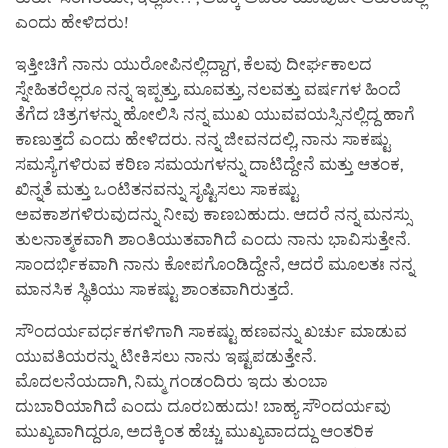
ಎಂದು ಹೇಳಿದರು!
ಇತ್ತೀಚಿಗೆ ನಾನು ಯುರೋಪಿನಲ್ಲಿದ್ದಾಗ, ಕೆಲವು ದೀರ್ಘಕಾಲದ
ಸ್ನೇಹಿತರೆಲ್ಲರೂ ನನ್ನ ಇಪ್ಪತ್ತು, ಮೂವತ್ತು, ನಲವತ್ತು ವರ್ಷಗಳ ಹಿಂದೆ
ತೆಗೆದ ಚಿತ್ರಗಳನ್ನು ಹೋಲಿಸಿ ನನ್ನ ಮುಖ ಯುವವಯಸ್ಸಿನಲ್ಲಿದ್ದ ಹಾಗೆ
ಕಾಣುತ್ತದೆ ಎಂದು ಹೇಳಿದರು. ನನ್ನ ಜೀವನದಲ್ಲಿ, ನಾನು ಸಾಕಷ್ಟು
ಸಮಸ್ಯೆಗಳಿರುವ ಕಠಿಣ ಸಮಯಗಳನ್ನು ದಾಟಿದ್ದೇನೆ ಮತ್ತು ಆತಂಕ,
ಖಿನ್ನತೆ ಮತ್ತು ಒಂಟಿತನವನ್ನು ಸೃಷ್ಟಿಸಲು ಸಾಕಷ್ಟು
ಅವಕಾಶಗಳಿರುವುದನ್ನು ನೀವು ಕಾಣಬಹುದು. ಆದರೆ ನನ್ನ ಮನಸ್ಸು
ತುಲನಾತ್ಮಕವಾಗಿ ಶಾಂತಿಯುತವಾಗಿದೆ ಎಂದು ನಾನು ಭಾವಿಸುತ್ತೇನೆ.
ಸಾಂದರ್ಭಿಕವಾಗಿ ನಾನು ಕೋಪಗೊಂಡಿದ್ದೇನೆ, ಆದರೆ ಮೂಲತಃ ನನ್ನ
ಮಾನಸಿಕ ಸ್ಥಿತಿಯು ಸಾಕಷ್ಟು ಶಾಂತವಾಗಿರುತ್ತದೆ.
ಸೌಂದರ್ಯವರ್ಧಕಗಳಿಗಾಗಿ ಸಾಕಷ್ಟು ಹಣವನ್ನು ಖರ್ಚು ಮಾಡುವ
ಯುವತಿಯರನ್ನು ಟೀಕಿಸಲು ನಾನು ಇಷ್ಟಪಡುತ್ತೇನೆ.
ಮೊದಲನೆಯದಾಗಿ, ನಿಮ್ಮ ಗಂಡಂದಿರು ಇದು ತುಂಬಾ
ದುಬಾರಿಯಾಗಿದೆ ಎಂದು ದೂರಬಹುದು! ಬಾಹ್ಯ ಸೌಂದರ್ಯವು
ಮುಖ್ಯವಾಗಿದ್ದರೂ, ಅದಕ್ಕಿಂತ ಹೆಚ್ಚು ಮುಖ್ಯವಾದದ್ದು ಆಂತರಿಕ