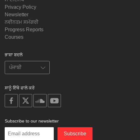
Privacy Policy
Newsletter
ਨਵੀਨਤਮ ਸਮੱਗਰੀ
Progress Reports
Courses
ਭਾਸ਼ਾ ਬਦਲੋ
ਸਾਨੂੰ ਇੱਥੇ ਫਾਲੋ ਕਰੋ
on
on
on
on
facebook
X
soundcloud
youtube
Subscribe to our newsletter
Enter
Subscribe
your