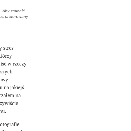
. Aby zmienić
rać preferowany
 stres
którzy
iść w rzeczy
jszych
rowy
 na jakiejś
trzałem na
czywiście
hu.
otografie