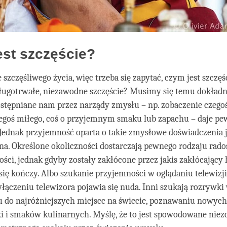
est szczęście?
 szczęśliwego życia, więc trzeba się zapytać, czym jest szczęś
ługotrwałe, niezawodne szczęście? Musimy się temu dokładni
stępniane nam przez narządy zmysłu – np. zobaczenie czegoś
zegoś miłego, coś o przyjemnym smaku lub zapachu – daje p
Jednak przyjemność oparta o takie zmysłowe doświadczenia j
. Określone okoliczności dostarczają pewnego rodzaju radoś
ści, jednak gdyby zostały zakłócone przez jakis zakłócający 
ię kończy. Albo szukanie przyjemności w oglądaniu telewizji
łączeniu telewizora pojawia się nuda. Inni szukają rozrywki
 do najróżniejszych miejscc na świecie, poznawaniu nowych
i i smaków kulinarnych. Myślę, że to jest spowodowane niez