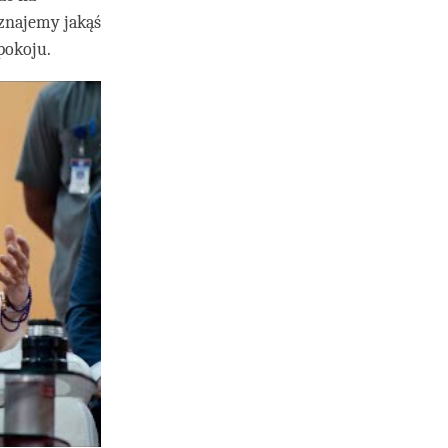
yznajemy jakąś
pokoju.