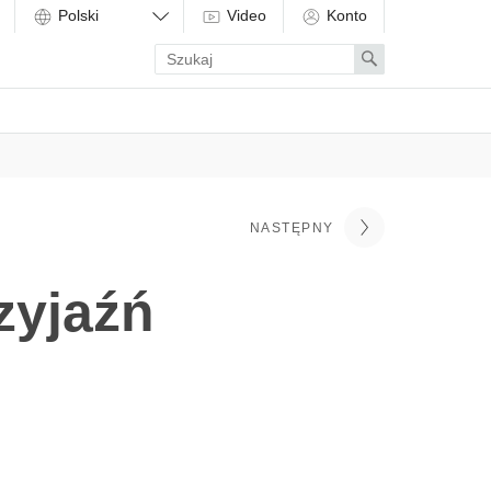
Video
Konto
Enter
Search
search
term
NASTĘPNY
zyjaźń