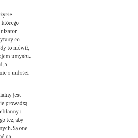
 życie
 którego
anizator
pytany co
Gdy to mówił,
kojem umysłu..
, a
nie o miłości
alny jest
nie prowadzą
achłanny i
go też, aby
lnych. Są one
ać na