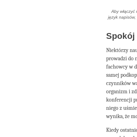
Aby włączyć 
język napisów,
Spokój
Niektórzy nau
prowadzi do n
fachowcy w dz
samej podkop
czynników wa
organizm i zd
konferencji p
niego z uśmie
wynika, że mo
Kiedy ostatni