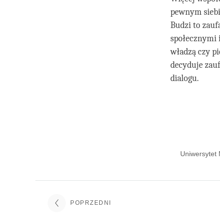
pewnym siebie
Budzi to zauf
społecznymi i
władzą czy pi
decyduje zauf
dialogu.
Uniwersytet 
POPRZEDNI