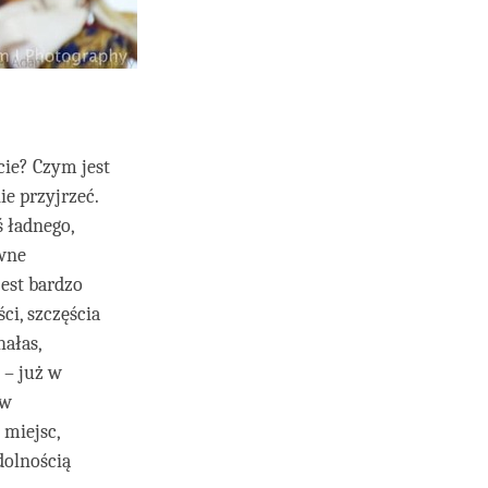
cie? Czym jest
e przyjrzeć.
 ładnego,
ewne
est bardzo
ci, szczęścia
hałas,
 – już w
 w
 miejsc,
dolnością