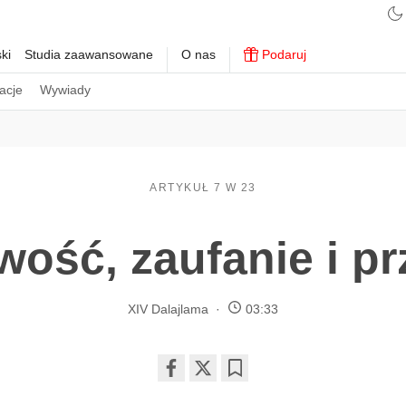
ki
Studia zaawansowane
O nas
Podaruj
acje
Wywiady
ARTYKUŁ 7 W 23
wość, zaufanie i pr
XIV Dalajlama
03:33
Share
Bookmark