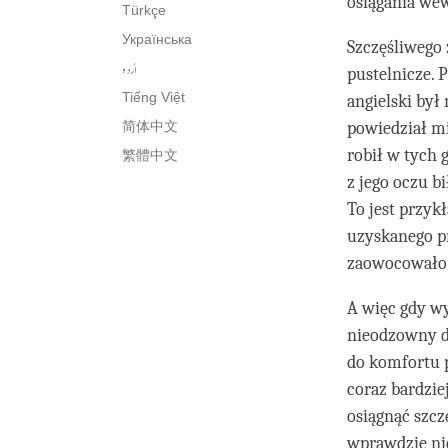
osiągania we
Türkçe
Українська
Szczęśliwego 
اُردو
pustelnicze. 
Tiếng Việt
angielski był
简体中文
powiedział mi
robił w tych 
繁體中文
z jego oczu b
To jest przy
uzyskanego pr
zaowocowało
A więc gdy wy
nieodzowny d
do komfortu p
coraz bardziej
osiągnąć szcz
wprawdzie ni