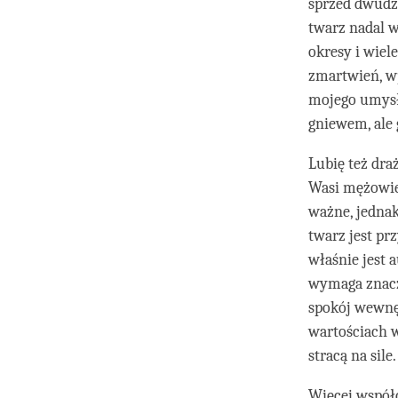
sprzed dwudzie
twarz nadal w
okresy i wie
zmartwień, wp
mojego umysł
gniewem, ale 
Lubię też dra
Wasi mężowie 
ważne, jedna
twarz jest prz
właśnie jest 
wymaga znacz
spokój wewnęt
wartościach w
stracą na sil
Więcej współc