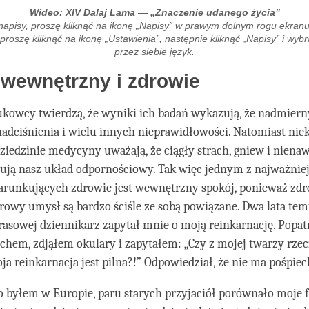
Wideo: XIV Dalaj Lama — „Znaczenie udanego życia”
napisy, proszę kliknąć na ikonę „Napisy” w prawym dolnym rogu ekranu
 proszę kliknąć na ikonę „Ustawienia”, następnie kliknąć „Napisy” i wyb
przez siebie język.
 wewnętrzny i zdrowie
kowcy twierdzą, że wyniki ich badań wykazują, że nadmierny
adciśnienia i wielu innych nieprawidłowości. Natomiast nie
iedzinie medycyny uważają, że ciągły strach, gniew i nienaw
ują nasz układ odpornościowy. Tak więc jednym z najważnie
runkujących zdrowie jest wewnętrzny spokój, ponieważ zd
rowy umysł są bardzo ściśle ze sobą powiązane. Dwa lata temu
rasowej dziennikarz zapytał mnie o moją reinkarnację. Popa
chem, zdjąłem okulary i zapytałem: „Czy z mojej twarzy rze
ja reinkarnacja jest pilna?!” Odpowiedział, że nie ma pośpiec
o byłem w Europie, paru starych przyjaciół porównało moje f