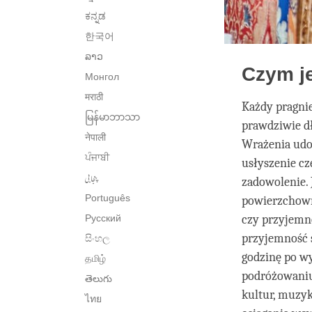
ಕನ್ನಡ
한국어
ລາວ
Czym j
Монгол
मराठी
Każdy pragnie
မြန်မာဘာသာ
prawdziwie d
नेपाली
Wrażenia udo
ਪੰਜਾਬੀ
usłyszenie c
پنجابی
zadowolenie. 
Português
powierzchowna
Русский
czy przyjemno
przyjemność s
සිංහල
godzinę po wy
தமிழ்
podróżowaniu
తెలుగు
kultur, muzyk
ไทย