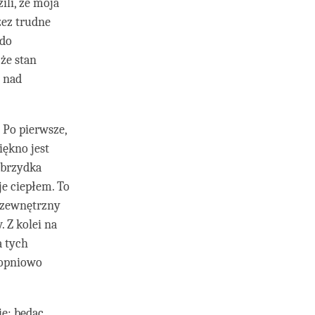
ili, że moja
zez trudne
 do
że stan
 nad
 Po pierwsze,
iękno jest
 brzydka
je ciepłem. To
d zewnętrzny
 Z kolei na
a tych
topniowo
ie: będąc