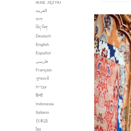
INNE JĘZYKI
العربية
বাংলা
བོད་ཡིག་
Deutsch
English
Español
فارسی
Français
ગુજરાતી
हिन्दी
Indonesia
Italiano
日本語
ខ្មែរ