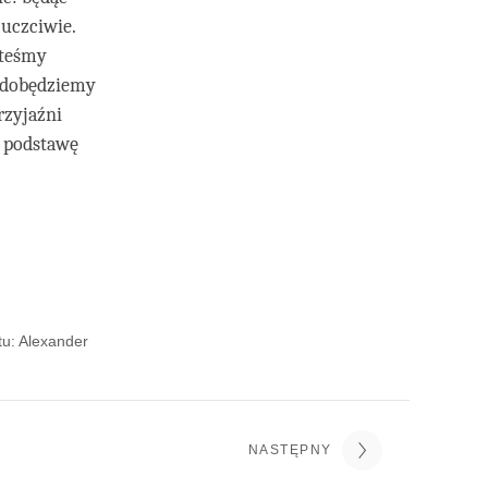
uczciwie.
steśmy
 zdobędziemy
rzyjaźni
i podstawę
tu: Alexander
NASTĘPNY