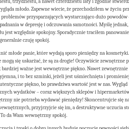
stu, trzydziestu, a nawet czterdziestu laty i zgodnie stwierdz
ygląda młodo. Zapewne wiecie, że przechodziłem w życiu pr
le problemów przysparzających wystarczająco dużo powodów
adnania w depresję i odczuwania samotności. Myślę jednak, 
u jest względnie spokojny. Sporadycznie traciłem panowanie
generalnie czuję spokój.
żnić młode panie, które wydają sporo pieniędzy na kosmetyki.
mogą się uskarżać, że są za drogie! Oczywiście zewnętrzne p
k bardziej ważne jest wewnętrzne piękno. Nawet zewnętrznie
yjemna, i to bez szminki, jeżeli jest uśmiechnięta i promienie
autentyczne piękno, bo prawdziwa wartość jest w nas. Wyglą
nych wydatków – coraz większych sklepów i hipermarketów.
rzny nie potrzeba wydawać pieniędzy! Skoncentrujcie się n
ewnętrznych, przyjrzyjcie się im, a destruktywne uczucia s
e. To da Wam wewnętrzny spokój.
zucia i troski o dobro innych buduje poczucie pewności sieb