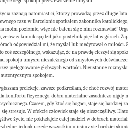
wnętrznego spokoju przez ćwiczenie umysłu.
życia zaznają natomiast ci, którzy prowadzą przez długie lata
Pewnego razu w Barcelonie spotkałem zakonnika katolickiego,
 na moim poziomie, więc nie bałem się z nim rozmawiać! Org
, że ów zakonnik spędził jako pustelnik pięć lat w górach. Za
górach odpowiedział mi, że myślał lub medytował o miłości. 
iło coś szczególnego, wskazując, że na prawdę cieszył się spo
kład spokoju umysłu niezależnego od zmysłowych doświadczeń
zez pielęgnowanie głębszych wartości. Nieustanne rozmyśla
 autentycznym spokojem.
głaszam prelekcje, zawsze podkreślam, że choć rozwój materi
la komfortu fizycznego, dobra materialne zasadniczo nigdy 
sychicznego. Czasem, gdy ktoś się bogaci, staje się bardziej z
 się stresuje. W efekcie człowiek staje się nieszczęśliwy. Dlate
ęśliwe życie, nie pokładajcie całej nadziei w dobrach materia
ezbędne, jednak przede wszystkim musimy się bardziej skupi