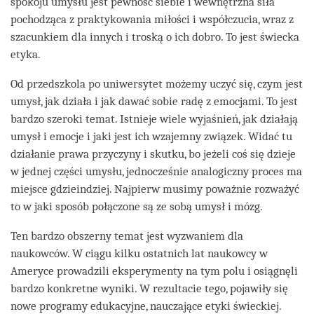
spokoju umysłu jest pewność siebie i wewnętrzna siła
pochodząca z praktykowania miłości i współczucia, wraz z
szacunkiem dla innych i troską o ich dobro. To jest świecka
etyka.
Od przedszkola po uniwersytet możemy uczyć się, czym jest
umysł, jak działa i jak dawać sobie radę z emocjami. To jest
bardzo szeroki temat. Istnieje wiele wyjaśnień, jak działają
umysł i emocje i jaki jest ich wzajemny związek. Widać tu
działanie prawa przyczyny i skutku, bo jeżeli coś się dzieje
w jednej części umysłu, jednocześnie analogiczny proces ma
miejsce gdzieindziej. Najpierw musimy poważnie rozważyć
to w jaki sposób połączone są ze sobą umysł i mózg.
Ten bardzo obszerny temat jest wyzwaniem dla
naukowców. W ciągu kilku ostatnich lat naukowcy w
Ameryce prowadzili eksperymenty na tym polu i osiągnęli
bardzo konkretne wyniki. W rezultacie tego, pojawiły się
nowe programy edukacyjne, nauczające etyki świeckiej.