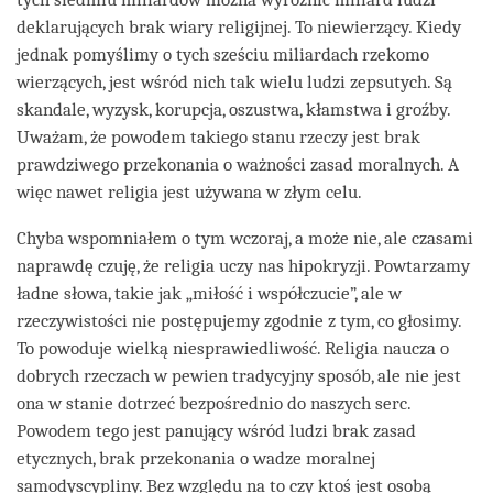
deklarujących brak wiary religijnej. To niewierzący. Kiedy
jednak pomyślimy o tych sześciu miliardach rzekomo
wierzących, jest wśród nich tak wielu ludzi zepsutych. Są
skandale, wyzysk, korupcja, oszustwa, kłamstwa i groźby.
Uważam, że powodem takiego stanu rzeczy jest brak
prawdziwego przekonania o ważności zasad moralnych. A
więc nawet religia jest używana w złym celu.
Chyba wspomniałem o tym wczoraj, a może nie, ale czasami
naprawdę czuję, że religia uczy nas hipokryzji. Powtarzamy
ładne słowa, takie jak „miłość i współczucie”, ale w
rzeczywistości nie postępujemy zgodnie z tym, co głosimy.
To powoduje wielką niesprawiedliwość. Religia naucza o
dobrych rzeczach w pewien tradycyjny sposób, ale nie jest
ona w stanie dotrzeć bezpośrednio do naszych serc.
Powodem tego jest panujący wśród ludzi brak zasad
etycznych, brak przekonania o wadze moralnej
samodyscypliny. Bez względu na to czy ktoś jest osobą