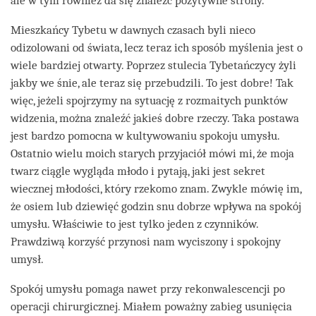
ale w tym również da się znaleźć pozytywne strony.
Mieszkańcy Tybetu w dawnych czasach byli nieco
odizolowani od świata, lecz teraz ich sposób myślenia jest o
wiele bardziej otwarty. Poprzez stulecia Tybetańczycy żyli
jakby we śnie, ale teraz się przebudzili. To jest dobre! Tak
więc, jeżeli spojrzymy na sytuację z rozmaitych punktów
widzenia, można znaleźć jakieś dobre rzeczy. Taka postawa
jest bardzo pomocna w kultywowaniu spokoju umysłu.
Ostatnio wielu moich starych przyjaciół mówi mi, że moja
twarz ciągle wygląda młodo i pytają, jaki jest sekret
wiecznej młodości, który rzekomo znam. Zwykle mówię im,
że osiem lub dziewięć godzin snu dobrze wpływa na spokój
umysłu. Właściwie to jest tylko jeden z czynników.
Prawdziwą korzyść przynosi nam wyciszony i spokojny
umysł.
Spokój umysłu pomaga nawet przy rekonwalescencji po
operacji chirurgicznej. Miałem poważny zabieg usunięcia