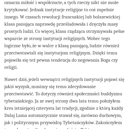
oznacza miłość i współczucie, a tych rzeczy nikt nie może
krytykować. Jednak instytucje religijne to coś zupełnie
innego. W czasach rewolucji francuskiej lub bolszewickiej
klasa panująca naprawdę prześladowała i dręczyła masy
prostych ludzi. Co więcej, klasa rządząca otrzymywała pełne
wsparcie ze strony instytucji religijnych. Wobec tego
logiczne było, że w walce z klasą panującą, ludzie również
przeciwstawiali się instytucjom religijnym. Dzięki temu
pojawiła się też pewna tendencja do negowania Boga czy
religii.
Nawet dziś, jeżeli wewnątrz religijnych instytucji pojawi się
jakiś wyzysk, musimy się temu zdecydowanie
przeciwstawić. To dotyczy również społeczności buddyzmu
tybetańskiego. Ja ze swej strony dwa lata temu położyłem
kres istniejącej czterysta lat tradycji, zgodnie z którą każdy
Dalaj Lama automatycznie stawał się, zarówno duchowym,
jak i politycznym przywódcą Tybetańczyków. Zakończyłem