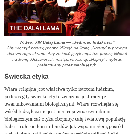
Wideo: XIV Dalaj Lama — „Jedność ludzkości”
Aby włączyć napisy, proszę kliknąć na ikonę „Napisy” w prawym
dolnym rogu ekranu. Aby zmienić język napisów, proszę kliknąć
na ikonę „Ustawienia”, następnie kliknąć „Napisy” i wybrać
preferowany przez siebie język.
Świecka etyka
Wiara religijna jest właściwa tylko istotom ludzkim,
podczas gdy świecka etyka związana jest raczej z
uwarunkowaniami biologicznymi. Wiara rozwinęła się
wśród ludzi, lecz nie jest ona na pewno czynnikiem
biologicznym, zaś etyka obejmuje całą światową populację
ludzi – całe siedem miliardów. Jak wspominałem, pośród
tych siedmiu miliardów można wyróżnić miliard ludzi