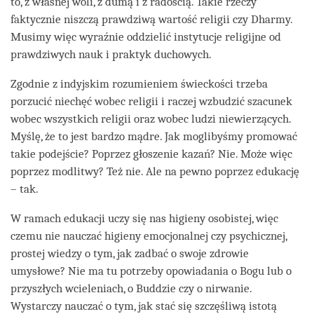
to, z własnej woli, z dumą i z radością. Takie rzeczy
faktycznie niszczą prawdziwą wartość religii czy Dharmy.
Musimy więc wyraźnie oddzielić instytucje religijne od
prawdziwych nauk i praktyk duchowych.
Zgodnie z indyjskim rozumieniem świeckości trzeba
porzucić niechęć wobec religii i raczej wzbudzić szacunek
wobec wszystkich religii oraz wobec ludzi niewierzących.
Myślę, że to jest bardzo mądre. Jak moglibyśmy promować
takie podejście? Poprzez głoszenie kazań? Nie. Może więc
poprzez modlitwy? Też nie. Ale na pewno poprzez edukację
– tak.
W ramach edukacji uczy się nas higieny osobistej, więc
czemu nie nauczać higieny emocjonalnej czy psychicznej,
prostej wiedzy o tym, jak zadbać o swoje zdrowie
umysłowe? Nie ma tu potrzeby opowiadania o Bogu lub o
przyszłych wcieleniach, o Buddzie czy o nirwanie.
Wystarczy nauczać o tym, jak stać się szczęśliwą istotą