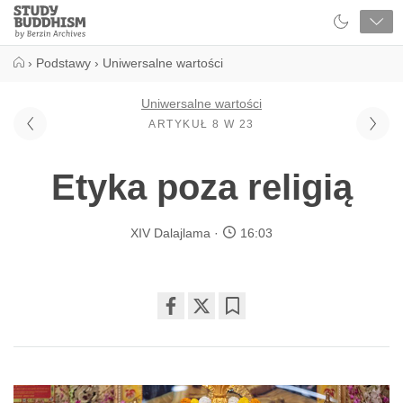
Close
Study
Buddhism
Home
›
Podstawy
›
Uniwersalne wartości
Uniwersalne wartości
ARTYKUŁ 8 W 23
Etyka poza religią
XIV Dalajlama
16:03
Share
Bookmark
on
facebook