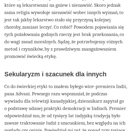
które są lekarstwami na gniew i nienawiść. Skoro jednak
sama religia wywołuje nienawiść wobec innych wyznań, to
jest tak jakby lekarstwo stało się przyczyną kolejnej
choroby, zamiast leczyć. Co robić? Powodem pojawiania się
tych pożałowania godnych rzeczy jest brak przekonania, co
do wagi zasad moralnych. Sądzę, że potrzebujemy różnych
metod i czynników, by z prawdziwym zaangażowaniem
promować świecką etykę.
Sekularyzm i szacunek dla innych
Co do świeckiej etyki to znałem byłego wice-premiera Indii,
pana Advani. Pewnego razu wspomniał, że podczas
wywiadu dla telewizji kanadyjskiej, dziennikarz zapytał go
o podstawę udanej praktyki demokracji w Indiach. Premier
odpowiedział mu, że od tysięcy lat indyjską tradycją było
zawsze traktowanie ludzi z szacunkiem, bez względu na ich
poglądy czy opinie. Powiedział mi też, że ponad trzy tysiące