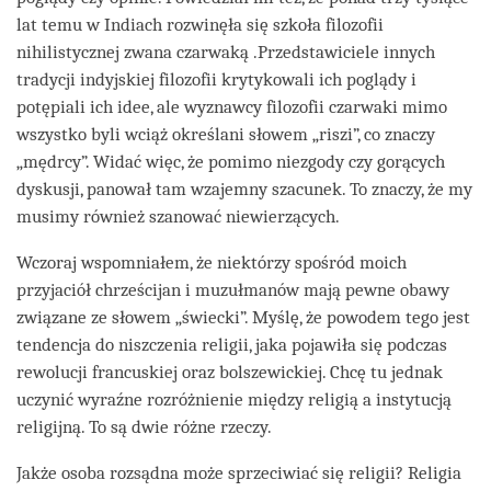
lat temu w Indiach rozwinęła się szkoła filozofii
nihilistycznej zwana czarwaką .Przedstawiciele innych
tradycji indyjskiej filozofii krytykowali ich poglądy i
potępiali ich idee, ale wyznawcy filozofii czarwaki mimo
wszystko byli wciąż określani słowem „riszi”, co znaczy
„mędrcy”. Widać więc, że pomimo niezgody czy gorących
dyskusji, panował tam wzajemny szacunek. To znaczy, że my
musimy również szanować niewierzących.
Wczoraj wspomniałem, że niektórzy spośród moich
przyjaciół chrześcijan i muzułmanów mają pewne obawy
związane ze słowem „świecki”. Myślę, że powodem tego jest
tendencja do niszczenia religii, jaka pojawiła się podczas
rewolucji francuskiej oraz bolszewickiej. Chcę tu jednak
uczynić wyraźne rozróżnienie między religią a instytucją
religijną. To są dwie różne rzeczy.
Jakże osoba rozsądna może sprzeciwiać się religii? Religia