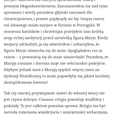
pewnym błogosławieństwem. Zastanawiałem się nad tymi
sprawami i wtedy poczułem głęboki szacunek dla
chrześcijaństwa, i prawie popłynęły mi łzy. Innym razem
coś dziwnego miało miejsce w Fatimie w Portugalii. W
otoczeniu katolików i chrześcijan przeżyłem tam krótką
sesję cichej medytacji przed niewielką figurą Maryi. Kiedy
wszyscy odchodzili, ja się odwróciłem i zobaczyłem, że
figura Maryi uśmiecha się do mnie. Spoglądałem raz za
razem – z pewnością się do mnie uśmiechała! Poczułem, że
Maryja rozumie i docenia moje nie-sekciarskie podejście.
Gdybym jednak miał z Maryją spędzić więcej czasu na
dyskusji filozoficznej, to może pojawiłyby się jakieś bardziej
skomplikowane kwestie!
Tak czy inaczej, przywiązanie nawet do własnej wiary nie
jest czymś dobrym. Czasami religia powoduje konflikty i
podziały. To jest całkiem poważna sprawa. Religia ma być
metodą rozwijania współczucia i umiejętności wybaczania,