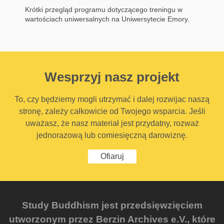
Krótki przegląd programu dotyczącego treningu w
wartościach uniwersalnych na Uniwersytecie Emory.
Wesprzyj nasz projekt
To, czy będziemy mogli utrzymać i dalej rozwijac naszą
stronę, zależy całkowicie od Twojego wsparcia. Jeśli
uważasz, że nasz materiał jest przydatny, rozważ
jednorazową lub comiesięczną darowiznę.
Ofiaruj
Study Buddhism jest przedsięwzięciem
utworzonym przez Berzin Archives e.V., które