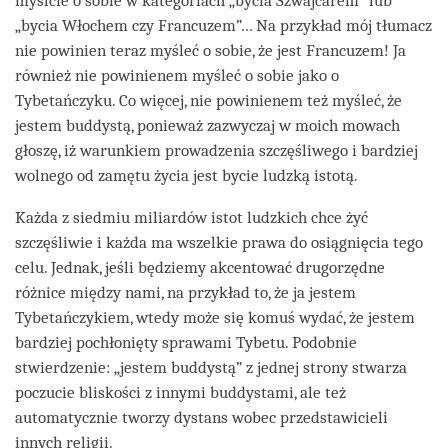
myślcie o sobie w kategoriach „bycia Szwajcarem” lub
„bycia Włochem czy Francuzem”… Na przykład mój tłumacz
nie powinien teraz myśleć o sobie, że jest Francuzem! Ja
również nie powinienem myśleć o sobie jako o
Tybetańczyku. Co więcej, nie powinienem też myśleć, że
jestem buddystą, ponieważ zazwyczaj w moich mowach
głoszę, iż warunkiem prowadzenia szczęśliwego i bardziej
wolnego od zamętu życia jest bycie ludzką istotą.
Każda z siedmiu miliardów istot ludzkich chce żyć
szczęśliwie i każda ma wszelkie prawa do osiągnięcia tego
celu. Jednak, jeśli będziemy akcentować drugorzędne
różnice między nami, na przykład to, że ja jestem
Tybetańczykiem, wtedy może się komuś wydać, że jestem
bardziej pochłonięty sprawami Tybetu. Podobnie
stwierdzenie: „jestem buddystą” z jednej strony stwarza
poczucie bliskości z innymi buddystami, ale też
automatycznie tworzy dystans wobec przedstawicieli
innych religii.