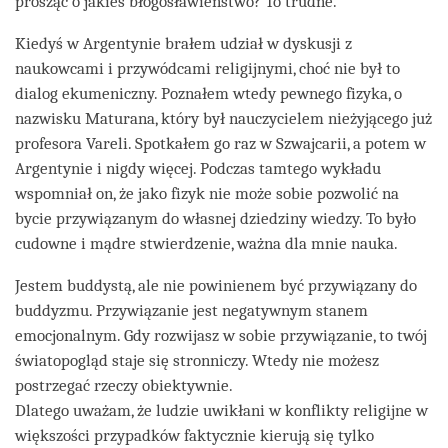
prosząc o jakieś błogosławieństwo? To trudne.
Kiedyś w Argentynie brałem udział w dyskusji z
naukowcami i przywódcami religijnymi, choć nie był to
dialog ekumeniczny. Poznałem wtedy pewnego fizyka, o
nazwisku Maturana, który był nauczycielem nieżyjącego już
profesora Vareli. Spotkałem go raz w Szwajcarii, a potem w
Argentynie i nigdy więcej. Podczas tamtego wykładu
wspomniał on, że jako fizyk nie może sobie pozwolić na
bycie przywiązanym do własnej dziedziny wiedzy. To było
cudowne i mądre stwierdzenie, ważna dla mnie nauka.
Jestem buddystą, ale nie powinienem być przywiązany do
buddyzmu. Przywiązanie jest negatywnym stanem
emocjonalnym. Gdy rozwijasz w sobie przywiązanie, to twój
światopogląd staje się stronniczy. Wtedy nie możesz
postrzegać rzeczy obiektywnie.
Dlatego uważam, że ludzie uwikłani w konflikty religijne w
większości przypadków faktycznie kierują się tylko