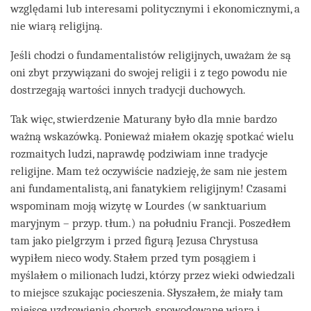
względami lub interesami politycznymi i ekonomicznymi, a
nie wiarą religijną.
Jeśli chodzi o fundamentalistów religijnych, uważam że są
oni zbyt przywiązani do swojej religii i z tego powodu nie
dostrzegają wartości innych tradycji duchowych.
Tak więc, stwierdzenie Maturany było dla mnie bardzo
ważną wskazówką. Ponieważ miałem okazję spotkać wielu
rozmaitych ludzi, naprawdę podziwiam inne tradycje
religijne. Mam też oczywiście nadzieję, że sam nie jestem
ani fundamentalistą, ani fanatykiem religijnym! Czasami
wspominam moją wizytę w Lourdes (w sanktuarium
maryjnym – przyp. tłum.) na południu Francji. Poszedłem
tam jako pielgrzym i przed figurą Jezusa Chrystusa
wypiłem nieco wody. Stałem przed tym posągiem i
myślałem o milionach ludzi, którzy przez wieki odwiedzali
to miejsce szukając pocieszenia. Słyszałem, że miały tam
miejsce uzdrowienia chorych, spowodowane wiarą i