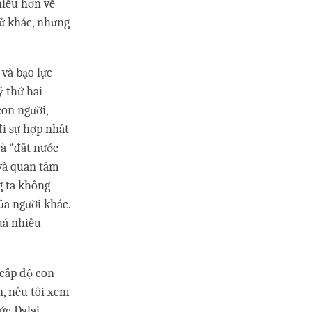
hiều hơn về
tử khác, nhưng
và bạo lực
ỷ thứ hai
con người,
đi sự hợp nhất
và “đất nước
 và quan tâm
g ta không
ủa người khác.
uá nhiều
 cấp độ con
n, nếu tôi xem
ức Dalai