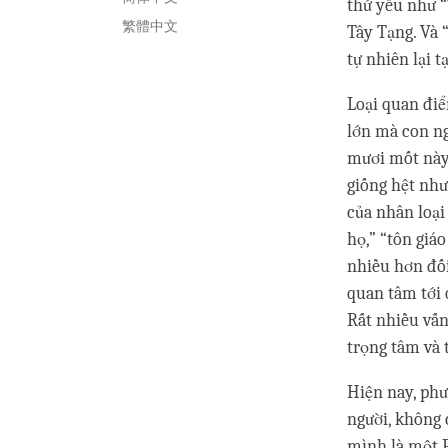
thứ yếu như “
繁體中文
Tây Tạng. Và 
tự nhiên lại 
Loại quan điể
lớn mà con ng
mươi mốt này.
giống hệt như
của nhân loại
họ,” “tôn giáo
nhiều hơn đối
quan tâm tới 
Rất nhiều vấn
trọng tâm và 
Hiện nay, phư
người, không 
mình là một P