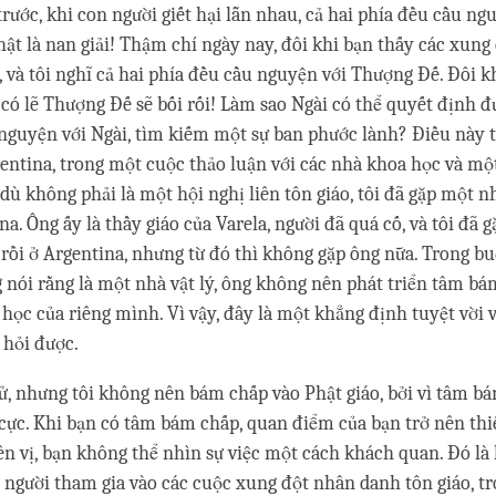
trước, khi con người giết hại lẫn nhau, cả hai phía đều cầu ng
ật là nan giải! Thậm chí ngày nay, đôi khi bạn thấy các xung
, và tôi nghĩ cả hai phía đều cầu nguyện với Thượng Đế. Đôi kh
 có lẽ Thượng Đế sẽ bối rối! Làm sao Ngài có thể quyết định đ
nguyện với Ngài, tìm kiếm một sự ban phước lành? Điều này 
entina, trong một cuộc thảo luận với các nhà khoa học và mộ
 dù không phải là một hội nghị liên tôn giáo, tôi đã gặp một n
a. Ông ấy là thầy giáo của Varela, người đã quá cố, và tôi đã 
 rồi ở Argentina, nhưng từ đó thì không gặp ông nữa. Trong b
 nói rằng là một nhà vật lý, ông không nên phát triển tâm bá
 học của riêng mình. Vì vậy, đây là một khẳng định tuyệt vời
 hỏi được.
ử, nhưng tôi không nên bám chấp vào Phật giáo, bởi vì tâm b
cực. Khi bạn có tâm bám chấp, quan điểm của bạn trở nên thi
ên vị, bạn không thể nhìn sự việc một cách khách quan. Đó là l
 người tham gia vào các cuộc xung đột nhân danh tôn giáo, t