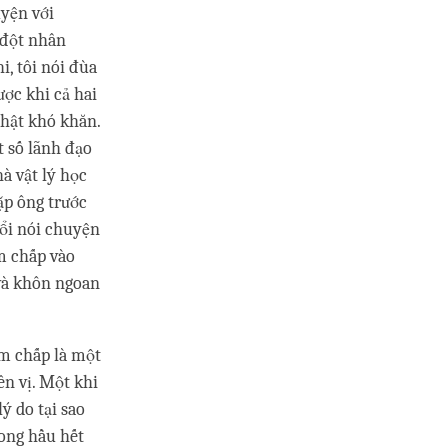
uyện với
 đột nhân
i, tôi nói đùa
ược khi cả hai
thật khó khăn.
t số lãnh đạo
hà vật lý học
gặp ông trước
uổi nói chuyện
m chấp vào
 và khôn ngoan
ám chấp là một
ên vị. Một khi
ý do tại sao
rong hầu hết