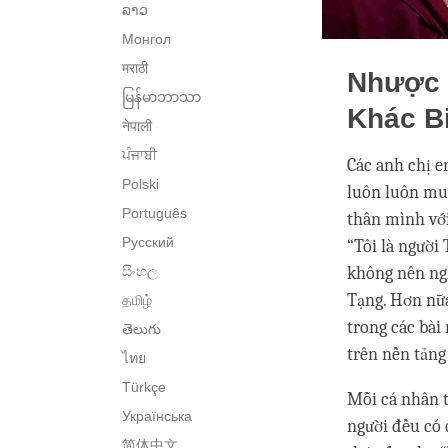
ລາວ
Монгол
मराठी
Nhược 
မြန်မာဘာသာ
Khác B
नेपाली
ਪੰਜਾਬੀ
Các anh chị em
Polski
luôn luôn muố
Português
thân mình với
Русский
“Tôi là người 
සිංහල
không nên ngh
Tạng. Hơn nữa
தமிழ்
trong các bài
తెలుగు
trên nền tảng
ไทย
Türkçe
Mỗi cá nhân 
Українська
người đều có 
简体中文