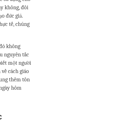
ay không, đôi
o đức giả.
hực tế, chúng
 đó không
iếu nguyên tắc
biết một người
 về cách giáo
sung thêm tôn
p ngày hôm
c