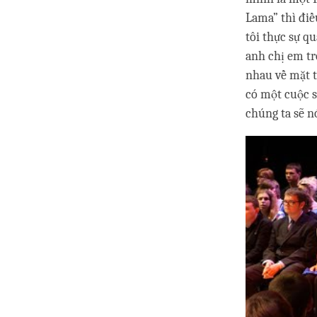
Lama” thì điề
tôi thực sự q
anh chị em tr
nhau về mặt t
có một cuộc s
chúng ta sẽ n