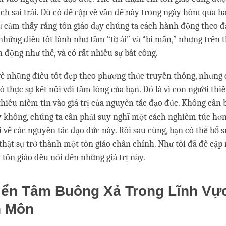
h sai trái. Dù có đề cập về vấn đề này trong ngày hôm qua h
sự cảm thấy rằng tôn giáo dạy chúng ta cách hành động theo đạ
những điều tốt lành như tâm “từ ái” và “bi mẫn,” nhưng trên t
 động như thế, và có rất nhiều sự bất công.
về những điều tốt đẹp theo phương thức truyền thống, nhưng
nó thực sự kết nối với tấm lòng của bạn. Đó là vì con người th
thiếu niềm tin vào giá trị của nguyên tắc đạo đức. Không cần 
y không, chúng ta cần phải suy nghĩ một cách nghiêm túc hơn
 về các nguyên tắc đạo đức này. Rồi sau cùng, bạn có thể bổ 
ẽ thật sự trở thành một tôn giáo chân chính. Như tôi đã đề cậ
c tôn giáo đều nói đến những giá trị này.
riển Tâm Buông Xả Trong Lĩnh Vự
 Môn