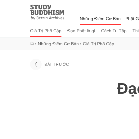
Close
Study
Buddhism
Những Điểm Cơ Bản
Phật G
Home
Giá Trị Phổ Cập
Đạo Phật là gì
Cách Tu Tập
Th
›
Những Điểm Cơ Bản
›
Giá Trị Phổ Cập
BÀI TRƯỚC
Đạ