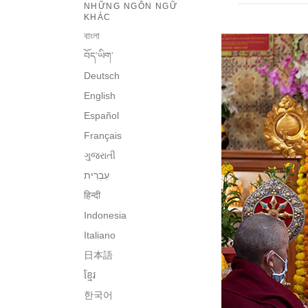
NHỮNG NGÔN NGỮ
KHÁC
বাংলা
བོད་ཡིག་
Deutsch
English
Español
Français
ગુજરાતી
हिन्दी
Indonesia
Italiano
日本語
ខ្មែរ
한국어