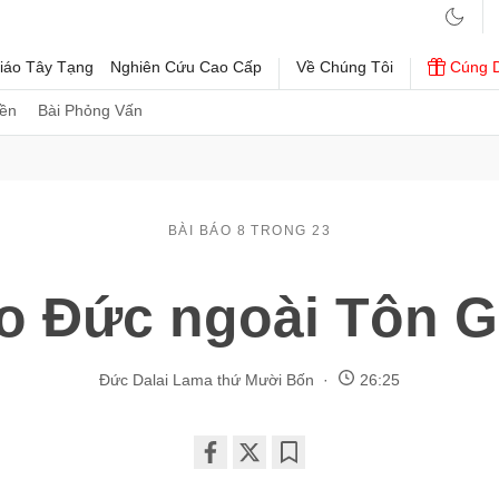
iáo Tây Tạng
Nghiên Cứu Cao Cấp
Về Chúng Tôi
Cúng 
iền
Bài Phỏng Vấn
BÀI BÁO 8 TRONG 23
o Đức ngoài Tôn G
Đức Dalai Lama thứ Mười Bốn
26:25
Share
Bookmark