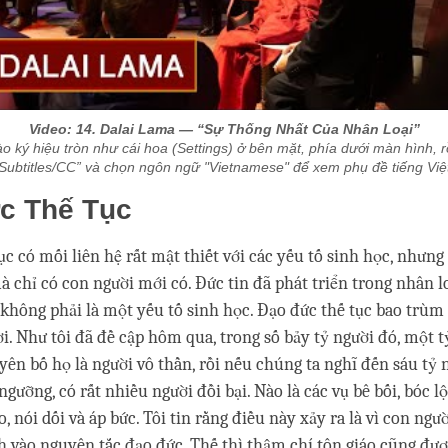
Video: 14. Dalai Lama — “Sự Thống Nhất Của Nhân Loại”
o ký hiệu tròn như cái hoa (Settings) ở bên mặt, phía dưới màn hình, 
Subtitles/CC” và chọn ngôn ngữ "Vietnamese" để xem phụ đề tiếng Việ
c Thế Tục
ục có mối liên hệ rất mật thiết với các yếu tố sinh học, nhưng
mà chỉ có con người mới có. Đức tin đã phát triển trong nhân l
không phải là một yếu tố sinh học. Đạo đức thế tục bao trùm
ời. Như tôi đã đề cập hôm qua, trong số bảy tỷ người đó, một t
yên bố họ là người vô thần, rồi nếu chúng ta nghĩ đến sáu tỷ 
ngưỡng, có rất nhiều người đồi bại. Nào là các vụ bê bối, bóc l
, nói dối và áp bức. Tôi tin rằng điều này xảy ra là vì con ngư
h vào nguyên tắc đạo đức. Thế thì thậm chí tôn giáo cũng đư