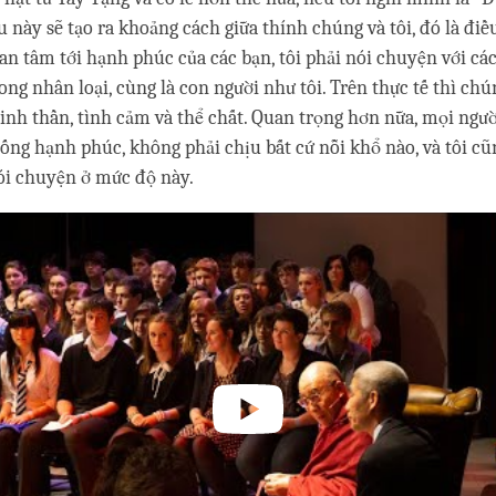
u này sẽ tạo ra khoảng cách giữa thính chúng và tôi, đó là điề
uan tâm tới hạnh phúc của các bạn, tôi phải nói chuyện với cá
ong nhân loại, cùng là con người như tôi. Trên thực tế thì chú
inh thần, tình cảm và thể chất. Quan trọng hơn nữa, mọi ng
ống hạnh phúc, không phải chịu bất cứ nỗi khổ nào, và tôi cũ
ói chuyện ở mức độ này.