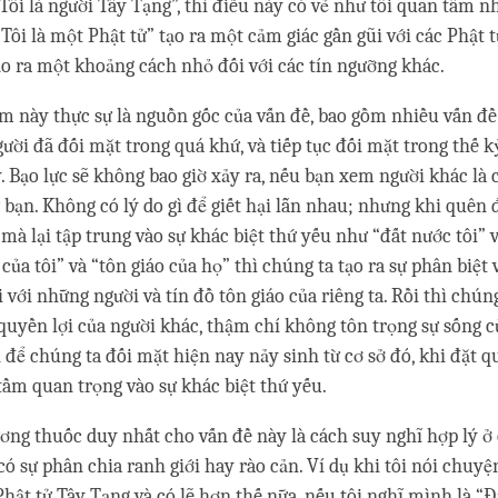
Tôi là người Tây Tạng”, thì điều này có vẻ như tôi quan tâm n
“Tôi là một Phật tử” tạo ra một cảm giác gần gũi với các Phật 
tạo ra một khoảng cách nhỏ đối với các tín ngưỡng khác.
m này thực sự là nguồn gốc của vấn đề, bao gồm nhiều vấn đề 
ười đã đối mặt trong quá khứ, và tiếp tục đối mặt trong thế k
 Bạo lực sẽ không bao giờ xảy ra, nếu bạn xem người khác là 
 bạn. Không có lý do gì để giết hại lẫn nhau; nhưng khi quên 
 mà lại tập trung vào sự khác biệt thứ yếu như “đất nước tôi” 
 của tôi” và “tôn giáo của họ” thì chúng ta tạo ra sự phân biệt
 với những người và tín đồ tôn giáo của riêng ta. Rồi thì chún
quyền lợi của người khác, thậm chí không tôn trọng sự sống c
 để chúng ta đối mặt hiện nay nảy sinh từ cơ sở đó, khi đặt q
tầm quan trọng vào sự khác biệt thứ yếu.
ơng thuốc duy nhất cho vấn đề này là cách suy nghĩ hợp lý ở
có sự phân chia ranh giới hay rào cản. Ví dụ khi tôi nói chuyệ
hật tử Tây Tạng và có lẽ hơn thế nữa, nếu tôi nghĩ mình là “Đ