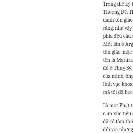
Trong thế kỷ 
Thượng Đế. Th
danh tôn giáo
rằng, như vậy
phía đều cầu 
Một lần ở Arg
tôn giáo, mặc
tên là Maturan
đó ở Thuỵ Sỹ,
của mình, ông
lĩnh vực khoa
mà tôi đã học
Là một Phật t
cảm xúc tiêu 
đã có tâm thi
đối với những