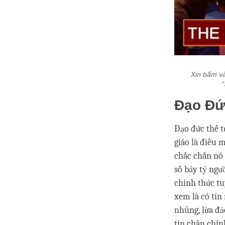
Xin bấm và
“
Đạo Đứ
Đạo đức thế t
giáo là điều 
chắc chắn nó 
số bảy tỷ ngư
chính thức tu
xem là có tín 
nhũng, lừa đảo
tin chân chín