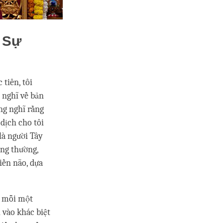
 Sự
 tiên, tôi
 nghĩ về bản
ừng nghĩ rằng
 dịch cho tôi
là người Tây
ông thường,
iền não, dựa
à mỗi một
 vào khác biệt