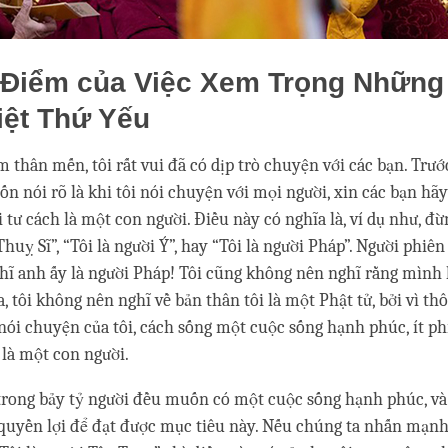
Điểm của Việc Xem Trọng Những
iệt Thứ Yếu
 thân mến, tôi rất vui đã có dịp trò chuyện với các bạn. Trước
n nói rõ là khi tôi nói chuyện với mọi người, xin các bạn hãy
 tư cách là một con người. Điều này có nghĩa là, ví dụ như, đ
Thuỵ Sĩ”, “Tôi là người Ý”, hay “Tôi là người Pháp”. Người phiên
ĩ anh ấy là người Pháp! Tôi cũng không nên nghĩ rằng mình 
, tôi không nên nghĩ về bản thân tôi là một Phật tử, bởi vì th
 nói chuyện của tôi, cách sống một cuộc sống hạnh phúc, ít ph
 là một con người.
trong bảy tỷ người đều muốn có một cuộc sống hạnh phúc, v
quyền lợi để đạt được mục tiêu này. Nếu chúng ta nhấn mạnh