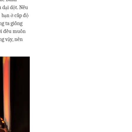
u dại dột. Nếu
c bạn ở cấp độ
ng ta giống
ười đều muốn
ng vậy, nên