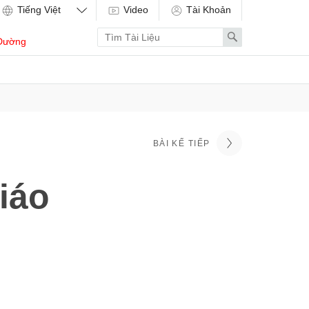
Video
Tài Khoản
Enter
Search
Dường
search
term
BÀI KẾ TIẾP
iáo