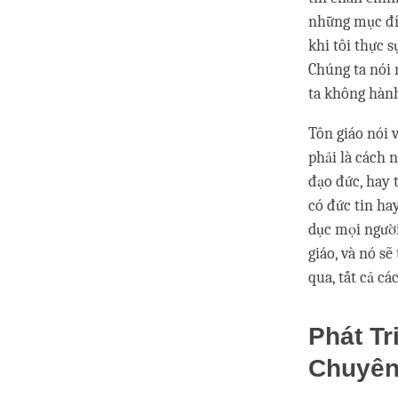
những mục đíc
khi tôi thực 
Chúng ta nói 
ta không hành
Tôn giáo nói 
phải là cách 
đạo đức, hay 
có đức tin ha
dục mọi người
giáo, và nó s
qua, tất cả cá
Phát T
Chuyên