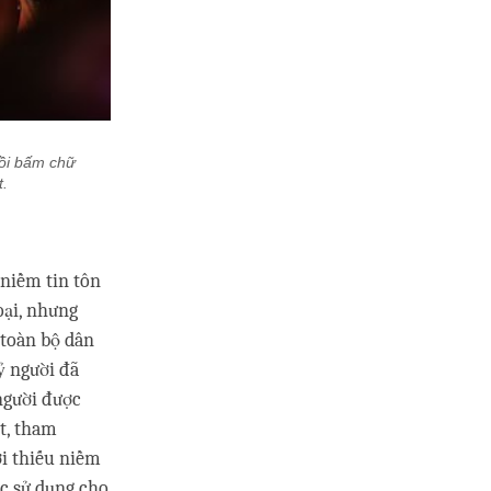
rồi bấm chữ
t.
 niềm tin tôn
oại, nhưng
 toàn bộ dân
ỷ người đã
người được
ột, tham
ời thiếu niềm
ợc sử dụng cho