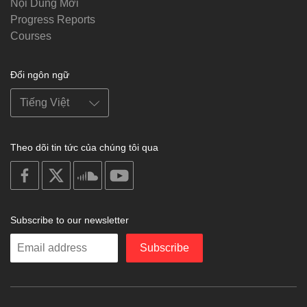
Nội Dung Mới
Progress Reports
Courses
Đổi ngôn ngữ
Theo dõi tin tức của chúng tôi qua
on
on
on
on
facebook
X
soundcloud
youtube
Subscribe to our newsletter
Enter
Subscribe
your
email