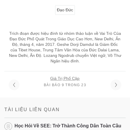
Đạo Đức
Trích đoạn được hiệu đính từ nhóm thảo luận về Vai Trò Của
Đạo Đức Phổ Quát Trong Giáo Dục Cao Hơn, New Delhi, Ấn
Độ, tháng 4, năm 2017. Geshe Dorji Damdul là Giám Đốc
của Tibet House, Trung Tâm Văn Hóa của Đức Dalai Lama,
New Delhi, Ấn Độ. Lozang Ngodrub chuyển Việt ngữ; Võ Thư
Ngân hiệu đính.
Giá Trị Phổ Cập
BÀI BÁO 9 TRONG 23
TÀI LIỆU LIÊN QUAN
Học Hỏi Về SEE: Trở Thành Công Dân Toàn Cầu