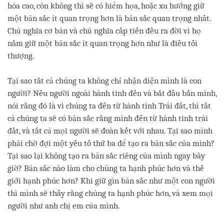
hóa cao, còn không thì sẽ có hiểm họa, hoặc xu hướng giữ
một bản sắc ít quan trọng hơn là bản sắc quan trọng nhất.
Chủ nghĩa cơ bản và chủ nghĩa cấp tiến đều ra đời vì họ
nắm giữ một bản sắc ít quan trọng hơn như là điều tối
thượng.
Tại sao tất cả chúng ta không chỉ nhận diện mình là con
người? Nếu người ngoài hành tinh đến và bắt đầu bắn mình,
nói rằng đó là vì chúng ta đến từ hành tinh Trái đất, thì tất
cả chúng ta sẽ có bản sắc rằng mình đến từ hành tinh trái
đất, và tất cả mọi người sẽ đoàn kết với nhau. Tại sao mình
phải chờ đợi một yếu tố thứ ba để tạo ra bản sắc của mình?
Tại sao lại không tạo ra bản sắc riêng của mình ngay bây
giờ? Bản sắc nào làm cho chúng ta hạnh phúc hơn và thế
giới hạnh phúc hơn? Khi giữ gìn bản sắc như một con người
thì mình sẽ thấy rằng chúng ta hạnh phúc hơn, và xem mọi
người như anh chị em của mình.