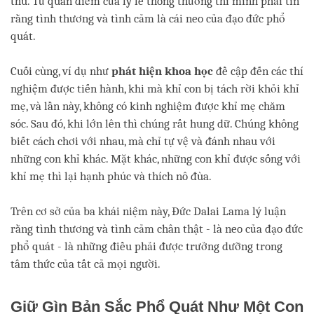
thù. Từ quan điểm của lý lẽ thông thường thì mình phải tin
rằng tình thương và tình cảm là cái neo của đạo đức phổ
quát.
Cuối cùng, ví dụ như
phát hiện khoa học
đề cập đến các thí
nghiệm được tiến hành, khi mà khỉ con bị tách rời khỏi khỉ
mẹ, và lần này, không có kinh nghiệm được khỉ mẹ chăm
sóc. Sau đó, khi lớn lên thì chúng rất hung dữ. Chúng không
biết cách chơi với nhau, mà chỉ tự vệ và đánh nhau với
những con khỉ khác. Mặt khác, những con khỉ được sống với
khỉ mẹ thì lại hạnh phúc và thích nô đùa.
Trên cơ sở của ba khái niệm này, Đức Dalai Lama lý luận
rằng tình thương và tình cảm chân thật - là neo của đạo đức
phổ quát - là những điều phải được trưởng dưỡng trong
tâm thức của tất cả mọi người.
Giữ Gìn Bản Sắc Phổ Quát Như Một Con