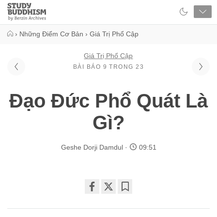
Close
Study
Buddhism
Home
›
Những Điểm Cơ Bản
›
Giá Trị Phổ Cập
Giá Trị Phổ Cập
BÀI BÁO 9 TRONG 23
Đạo Đức Phổ Quát Là
Gì?
Geshe Dorji Damdul
09:51
Share
Bookmark
on