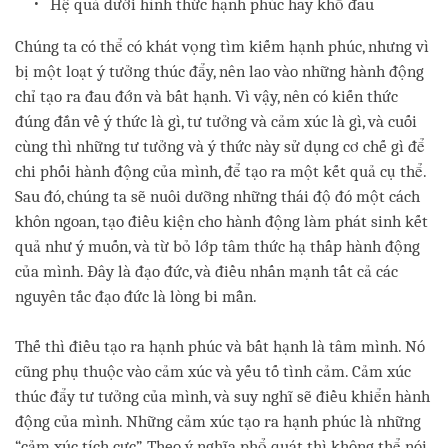
Hệ quả dưới hình thức hạnh phúc hay khổ đau
Chúng ta có thể có khát vọng tìm kiếm hạnh phúc, nhưng vì
bị một loạt ý tưởng thúc đẩy, nên lao vào những hành động
chỉ tạo ra đau đớn và bất hạnh. Vì vậy, nên có kiến thức
đúng đắn về ý thức là gì, tư tưởng và cảm xúc là gì, và cuối
cùng thì những tư tưởng và ý thức này sử dụng cơ chế gì để
chi phối hành động của mình, để tạo ra một kết quả cụ thể.
Sau đó, chúng ta sẽ nuôi dưỡng những thái độ đó một cách
khôn ngoan, tạo điều kiện cho hành động làm phát sinh kết
quả như ý muốn, và từ bỏ lớp tâm thức hạ thấp hành động
của mình. Đây là đạo đức, và điều nhấn mạnh tất cả các
nguyên tắc đạo đức là lòng bi mẫn.
Thế thì điều tạo ra hạnh phúc và bất hạnh là tâm mình. Nó
cũng phụ thuộc vào cảm xúc và yếu tố tình cảm. Cảm xúc
thúc đẩy tư tưởng của mình, và suy nghĩ sẽ điều khiển hành
động của mình. Những cảm xúc tạo ra hạnh phúc là những
“cảm xúc tích cực”. Theo ý nghĩa phổ quát thì không thể nói