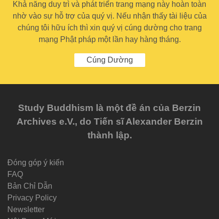
Khả năng duy trì và phát triển trang mạng này hoàn toàn
nhờ vào sự hỗ trợ của quý vị. Nếu nhận thấy tài liệu của
chúng tôi hữu ích thì xin quý vị cúng dường cho trang
mạng Phật pháp một lần hay hàng tháng.
Cúng Dường
Study Buddhism là một đề án của Berzin
Archives e.V., do Tiến sĩ Alexander Berzin
thành lập.
Đóng góp ý kiến
FAQ
Bản Chỉ Dẫn
Privacy Policy
Newsletter