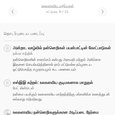
உலகளாவிய மதிப்புகள்
கட்டுரை 9 / 21
தொடர்புடைய படைப்பு
அன்றாட வாழ்வில் நன்னெறிகள் பயன்பாட்டின் கோட்பாடுகள்
நக்மா சத்திக்
நன்னெறிகளின் சாராம்சம் என்பது அமைதி மற்றும் அகிம்சை.
இதனை செயல்படுத்தினால் நாம் மட்டுமல்ல நம்முடைய
ஒட்டுமொத்த சமுதாயமும் கூட பலனடையும்.
எஸ்இஇ கற்றல்: உலகளவிய குடிமகனாக மாறுதல்
மேட் லின்டென்
நன்மை பயக்கும் உலகளாவிய மாற்றத்திற்கு பங்களிக்க உலகத்துடன்
எவ்வாறு ஈடுபடுவது.
உலகளாவிய நன்னெறிகளுக்கான அடிப்படை நேர்மை