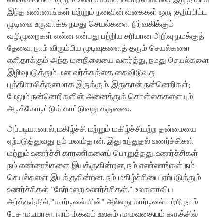
இந்த எண்ணங்கள் மற்றும் நனவின் வகைகள் ஒரு குறிப்பிட்ட
முடிவை உருவாக்க நமது செயல்களை நிர்வகிக்கும்
வழிமுறைகள் என்ன என்பது பற்றிய சரியான அறிவு நமக்குத்
தேவை. நாம் விரும்பிய முடிவுகளைத் தரும் செயல்களை
எளிதாக்கும் அந்த மனநிலையை வளர்த்து, நமது செயல்களை
இழிவுபடுத்தும் மன வர்க்கத்தை கைவிடுவது
புத்திசாலித்தனமாக இருக்கும். இதுதான் நன்னெறிகள்;
மேலும் நன்னெறிகளின் அனைத்துக் கொள்கைகளையும்
அடிக்கோடிட்டுக் காட்டுவது கருணை.
அப்படியானால், மகிழ்ச்சி மற்றும் மகிழ்ச்சியற்ற தன்மையை
ஏற்படுத்துவது நம் மனம்தான். இது உந்துதல் உணர்ச்சிகள்
மற்றும் உணர்ச்சி காரணிகளைப் பொறுத்தது. உணர்ச்சிகள்
நம் எண்ணங்களை இயக்குகின்றன, நம் எண்ணங்கள் நம்
செயல்களை இயக்குகின்றன. நம் மகிழ்ச்சியை ஏற்படுத்தும்
உணர்ச்சிகள் "நேர்மறை உணர்ச்சிகள்." உலகளாவிய
அர்த்தத்தில், "கார்டினல் சின்" அல்லது கார்டினல் பற்றி நாம்
பேச முடியாது. நாம் மிகவும் உலகம் முழுவதையும் கருத்தில்