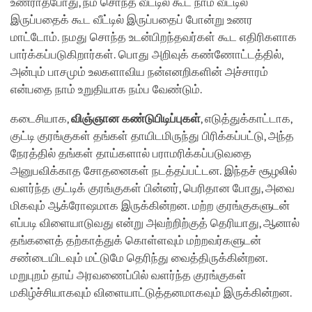
உணராதபோது, நம் சொந்த வீட்டில் கூட நாம் வீட்டில்
இருப்பதைக் கூட வீட்டில் இருப்பதைப் போன்று உணர
மாட்டோம். நமது சொந்த உடன்பிறந்தவர்கள் கூட எதிரிகளாக
பார்க்கப்படுகிறார்கள். பொது அறிவுக் கண்ணோட்டத்தில்,
அன்பும் பாசமும் உலகளாவிய நன்எனறிகளின் அச்சாரம்
என்பதை நாம் உறுதியாக நம்ப வேண்டும்.
கடைசியாக,
விஞ்ஞான
கண்டுபிடிப்புகள்
, எடுத்துக்காட்டாக,
குட்டி குரங்குகள் தங்கள் தாயிடமிருந்து பிரிக்கப்பட்டு, அந்த
நேரத்தில் தங்கள் தாய்களால் பராமரிக்கப்படுவதை
அனுபவிக்காத சோதனைகள் நடத்தப்பட்டன. இந்தச் சூழலில்
வளர்ந்த குட்டிக் குரங்குகள் பின்னர், பெரிதான போது, அவை
மிகவும் ஆக்ரோஷமாக இருக்கின்றன. மற்ற குரங்குகளுடன்
எப்படி விளையாடுவது என்று அவற்றிற்குத் தெரியாது, ஆனால்
தங்களைத் தற்காத்துக் கொள்ளவும் மற்றவர்களுடன்
சண்டையிடவும் மட்டுமே தெரிந்து வைத்திருக்கின்றன.
மறுபுறம் தாய் அரவணைப்பில் வளர்ந்த குரங்குகள்
மகிழ்ச்சியாகவும் விளையாட்டுத்தனமாகவும் இருக்கின்றன.