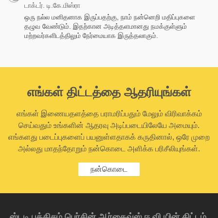
டாக்டர். டி.கே.மிஸ்ரா
ஒரு நல்ல மனிதனாக இருப்பதற்கு, நாம் நன்னெறி மதிப்புகளை
தழுவ வேண்டும். இதற்கான அடித்தளமானது நமக்குள்ளும்
மற்றவர்களிடத்திலும் நேர்மையாக இருத்தலாகும்.
எங்கள் திட்டத்தை ஆதரியுங்கள்
எங்கள் இணையதளத்தை பராமரிப்பதும் மேலும் விரிவாக்கம்
செய்வதும் உங்களின் ஆதரவு அடிப்படையிலேயே அமையும்.
எங்களது படைப்புகளைப் பயனுள்ளதாகக் கருதினால், ஒரே முறை
அல்லது மாதந்தோறும் நன்கொடை அளிக்க பரிசீலியுங்கள்.
நன்கொடை
ஸ்டடி புத்திசம் பெர்சின் ஆர்கைவ்ஸ் ஈ.வி.யின் திட்டம்,