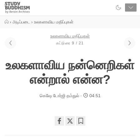
Close
Study
Buddhism
Home
›
அடிப்படை
›
உலகளாவிய மதிப்புகள்
உலகளாவிய மதிப்புகள்
கட்டுரை 9 / 21
உலகளாவிய நன்னெறிகள்
என்றால் என்ன?
கெஷே டோர்ஜி தம்துல்
04:51
Share
Bookmark
on