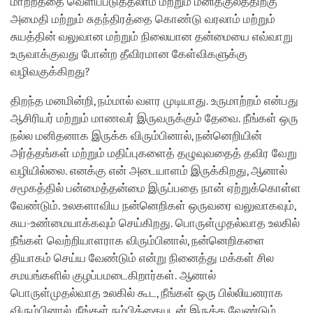
மாற்றத்தை வெளிப்படுத்தலாம் மற்றும் மனிதகுலத்திற்கு
அமைதி மற்றும் சுதந்திரத்தை கொண்டு வரலாம் மற்றும்
சுயத்தின் வலுவான மற்றும் நிலையான தன்மையை எவ்வாறு
உருவாக்குவது போன்ற தீவிரமான கேள்விகளுக்கு
வழிவகுக்கிறது?
திறந்த மனமின்றி, நம்மால் வளர முடியாது. உருமாற்றம் என்பது
ஆசிரியர் மற்றும் மாணவர் இருவருக்கும் தேவை. நீங்கள் ஒரு
நல்ல மனிதனாக இருக்க விரும்பினால், நன்னெறியின்
அர்த்தங்கள் மற்றும் மதிப்புகளைத் தழுவுவதைத் தவிர வேறு
வழியில்லை. எனக்கு என் அடையாளம் இருக்கிறது, ஆனால்
சமூகத்தில் பன்மைத்தன்மை இருப்பதை நான் ஏற்றுக்கொள்ள
வேண்டும். உலகளாவிய நன்னெறிகள் ஒருவரை வலுவாகவும்,
சுய-உண்மையாக்கவும் செய்கிறது. பொருள்முதல்வாத உலகில்
நீங்கள் வெற்றியாளராக விரும்பினால், நன்னெறிகளை
தியாகம் செய்ய வேண்டும் என்று நினைத்து மக்கள் சில
சமயங்களில் குழப்பமடைகிறார்கள். ஆனால்
பொருள்முதல்வாத உலகில் கூட, நீங்கள் ஒரு பில்லியனராக
விரும்பினால், நீங்கள் நம்பிக்கையுடன் இருக்க வேண்டும்.