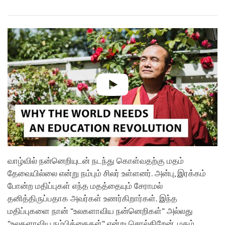
Share
Bookmark
on
facebook
வாழ்வில் நன்னெறியுடன் நடந்து கொள்வதற்கு மதம்
தேவையில்லை என்று நம்பும் சிலர் உள்ளனர். அன்பு, இரக்கம்
போன்ற மதிப்புகள் எந்த மதத்தையும் சேராமல்
தனித்திருப்பதாக அவர்கள் உணர்கிறார்கள். இந்த
மதிப்புகளை நான் “உலகளாவிய நன்னெறிகள்” அல்லது
“உலகளாவிய நம்பிக்கைகள்” என்று சொல்கிறேன். மதம்