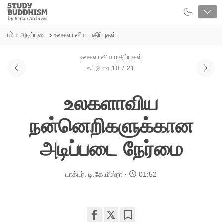
Close
Study
Buddhism
Home
›
அடிப்படை
›
உலகளாவிய மதிப்புகள்
உலகளாவிய மதிப்புகள்
கட்டுரை 10 / 21
உலகளாவிய
நன்னெறிகளுக்கான
அடிப்படை நேர்மை
டாக்டர். டி.கே.மிஸ்ரா
01:52