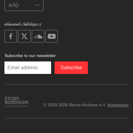
எங்களைப் பின்தொடர
on
on
on
on
facebook
X
soundcloud
youtube
Subscribe to our newsletter
Enter
Subscribe
your
email
Study
© 2003-2026 Berzin Archives e.V.
Impressum
Buddhism
Home