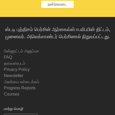
நன்கொடை
ஸ்டடி புத்திசம் பெர்சின் ஆர்கைவ்ஸ் ஈ.வி.யின் திட்டம்,
முனைவர். அலெக்சாண்டர் பெர்சினால் நிறுவப்பட்டது.
பின்னூட்டம் அனுப்புக
FAQ
தளவரைபடம்
Privacy Policy
Newsletter
அண்மை உள்ளடக்கம்
Progress Reports
Courses
மாற்று மொழி