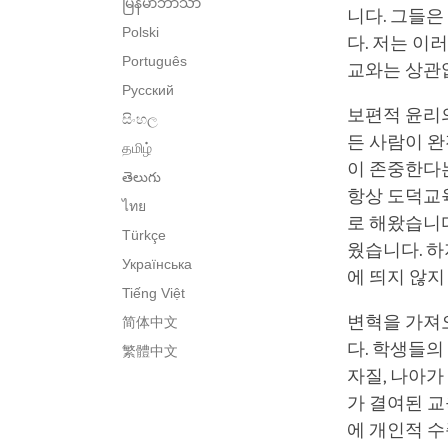
မြန်မာဘာသာ
니다. 그들
Polski
다. 저는 이
Português
교와는 상관
Русский
보편적 윤리의
සිංහල
든 사람이 완
தமிழ்
이 존중한다
తెలుగు
항상 도덕교
ไทย
로 해왔습니다
Türkçe
웠습니다. 하
Українська
에 띄지 않지
Tiếng Việt
변혁을 가져
简体中文
다. 학생들의
繁體中文
자질, 나아가
가 결여된 
에 개인적 