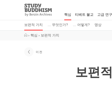
Close
Study
Buddhism
핵심
티베트 불교
고급 연
Home
보편적 가치
… 무엇인가?
… 어떻게?
명상
›
핵심
›
보편적 가치
이전
보편적