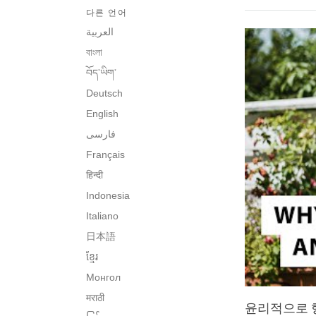
다른 언어
العربية
বাংলা
བོད་ཡིག་
Deutsch
English
فارسی
Français
हिन्दी
Indonesia
Italiano
日本語
ខ្មែរ
Монгол
मराठी
윤리적으로 