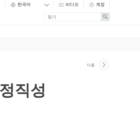
비디오
계정
Enter
Search
search
term
다음
 정직성