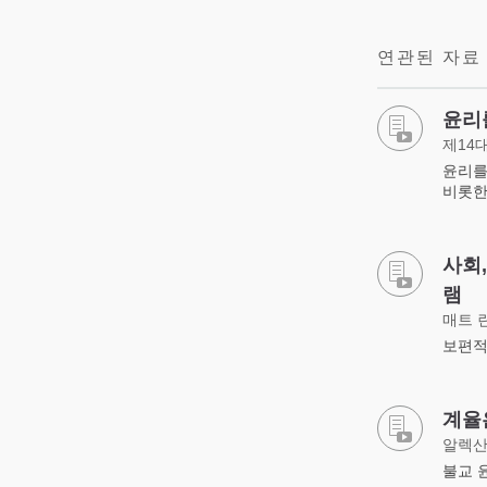
연관된 자료
윤리
제14
윤리를
비롯한
사회,
램
매트 
보편적
계율
알렉산
불교 