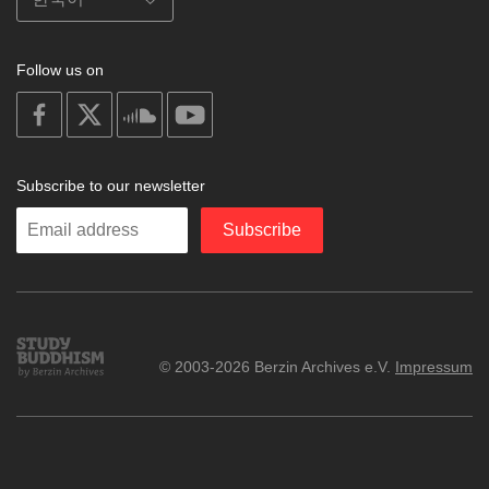
Follow us on
on
on
on
on
facebook
X
soundcloud
youtube
Subscribe to our newsletter
Enter
Subscribe
your
email
Study
© 2003-2026 Berzin Archives e.V.
Impressum
Buddhism
Home