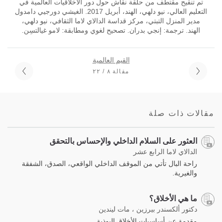
تم تنقيح مقتطف من حلقة نقاش حول دور الأخلاقيات العالمية في
التعليم العالي، نيو دلهي، الهند، أبريل 2017. الغيشي دورجيي دامدول
مدير المنزل التبتي، مركز قداسة الدالاي لاما الثقافي، نيو دلهي،
الهند. ترجمة: إنجي بدران. تصحيح لغوي ومطابقة: لامو غيالتسِن.
القيم العالمية
مقالة ٨ / ٢٢
مقالات ذات صلة
العثور على السلام الداخلي والإحساس بالتحقق
الدالاي لاما الرابع عشر
راحة البال تأتي من الموقف الداخلي الواقعي، الصدق، الشفقة
والغيرية.
ما هي الأخلاق؟
دكتور ألكسندر بيرزين ، مات ليندين
مقدمة عن أساسيات الأخلاق البوذية.