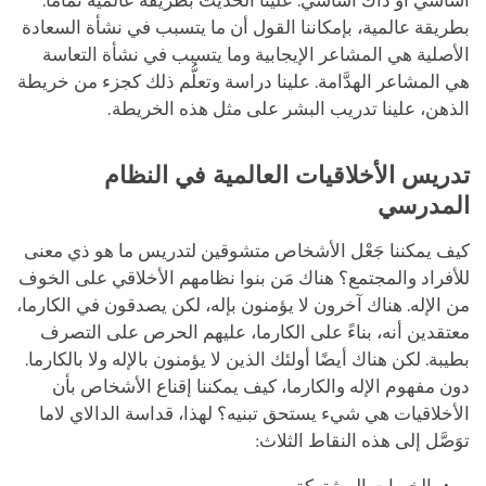
أساسي أو ذاك أساسي. علينا الحديث بطريقة عالمية تمامًا.
بطريقة عالمية، بإمكاننا القول أن ما يتسبب في نشأة السعادة
الأصلية هي المشاعر الإيجابية وما يتسبب في نشأة التعاسة
هي المشاعر الهدَّامة. علينا دراسة وتعلُّم ذلك كجزء من خريطة
الذهن، علينا تدريب البشر على مثل هذه الخريطة.
تدريس الأخلاقيات العالمية في النظام
المدرسي
كيف يمكننا جَعْل الأشخاص متشوقين لتدريس ما هو ذي معنى
للأفراد والمجتمع؟ هناك مَن بنوا نظامهم الأخلاقي على الخوف
من الإله. هناك آخرون لا يؤمنون بإله، لكن يصدقون في الكارما،
معتقدين أنه، بناءً على الكارما، عليهم الحرص على التصرف
بطيبة. لكن هناك أيضًا أولئك الذين لا يؤمنون بالإله ولا بالكارما.
دون مفهوم الإله والكارما، كيف يمكننا إقناع الأشخاص بأن
الأخلاقيات هي شيء يستحق تبنيه؟ لهذا، قداسة الدالاي لاما
توَصَّل إلى هذه النقاط الثلاث: