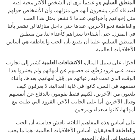
المنطق السليم
هو عندما ترى أن الشخص الأكثر محبة لديه
أصدقاء أكثر، يشعرون أنهم في منزلهم، وأن الأشخاص حولهم
مثل إخوانهم وأخواتهم. عندما لا نشعر بمثل هذا الحب
والعاطفة نحو الآخرين، عندها حتى داخل منازلنا لن نشعر بأننا
في المنزل. حتى أشقاءنا سنراهم كأعداء لنا. من منطلق
المنطق السليم، علينا أن نقتنع بأن الحب والعاطفة هي أساس
الأخلاقيات العالمية.
أخيرًا، على سبيل المثال،
الاكتشافات العلمية
تُشير إلى تجارب
تمت على قرود رُضَّع، تم فصلهم عن أمهاتهم ولم يختبروا هذا
الوقت الذي تمت فيه رعياتهم من قِبَل أمهاتهم. بعدها، وأثناء
تقدمهم في السن، كانوا في غاية العدائية. لا يعرفون كيف
يلعبون من الآخرين، لكنهم فقط يقومون بالدفاع عن أنفسهم
وقتال الآخرين. أما على الجانب الآخر، القرود التي ظلت مع
أمهاتها، كانوا سعداء ومرحين.
على أساس هذه المفاهيم الثلاثة، ناقش قداسته أن الحب
والعاطفة الحقيقيان -أساس الأخلاقيات العالمية- هما ما يجب
تنميتهما في أذهان الجميع.