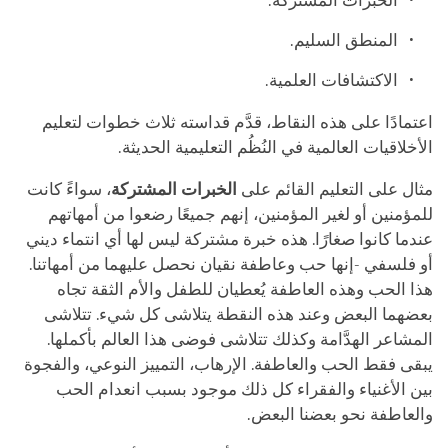
الخبرات المشتركة.
المنطق السليم.
الاكتشافات العلمية.
اعتمادًا على هذه النقاط، قدَّم قداسته ثلاث خطوات لتعليم
الأخلاقيات العالمية في النُظُم التعليمية الحديثة.
مثال على التعليم القائم على
الخبرات المشتركة
، سواءً كانت
للمؤمنين أو لغير المؤمنين، إنهم جميعًا رضعوا من أمهاتهم
عندما كانوا صغارًا. هذه خبرة مشتركة ليس لها أي انتماء ديني
أو فلسفي -إنها حب وعاطفة نقيان نحصل عليهما من أمهاتنا.
هذا الحب وهذه العاطفة يُعطيان للطفل والأم الثقة تجاه
بعضهما البعض وعند هذه النقطة يتلاشى كل شيء. تتلاشى
المشاعر الهدَّامة وكذلك تتلاشى فوضى هذا العالم بأكملها.
يبقى فقط الحب والعاطفة. الإرهاب، التمييز النوعي، والفجوة
بين الأغنياء والفقراء كل ذلك موجود بسبب انعدام الحب
والعاطفة نحو بعضنا البعض.