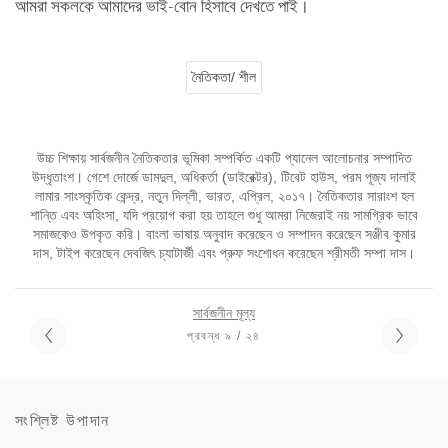
আমরা সকলকে আমাদের ভাই-বোন হিসাবে দেখতে পাই।
নৈতিকতা/ শীল
উচ্চ শিক্ষায় সার্বজনীন নৈতিকতার ভূমিকা সম্পর্কিত একটি প্যানেল আলোচনার সম্পাদিত
উদ্ধৃতাংশ। গেশে দোর্জে ডামদুল, অধিকর্তা (ডাইরেক্টর), টিবেট হাউস, পরম পূজ্য দালাই
লামার সাংস্কৃতিক কেন্দ্র, নতুন দিল্লী, ভারত, এপ্রিল, ২০১৭। নৈতিকতার সারাংশ হল
শান্তি এবং অহিংসা, যদি প্রয়োগ করা হয় তাহলে শুধু আমরা নিজেরাই নয় সামগ্রিক ভাবে
সমাজকেও উপকৃত করি। বাংলা ভাষায় অনুবাদ করেছেন ও সম্পাদন করেছেন সঞ্জীব কুমার
দাস, টাইপ করেছেন দেবজিৎ চ্যাটার্জী এবং প্রুফ সংশোধন করেছেন শ্রীমতী সম্পা দাস।
সার্বজনীন মূল্য
প্রবন্ধ ৯ / ২৪
সংশ্লিষ্ট উপাদান