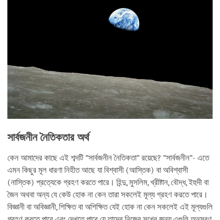
সার্বজনীন নৈতিকতার অর্থ
কেন আমাদের কাছে এই শব্দটি “সার্বজনীন নৈতিকতা” রয়েছে? “সার্বজনীন”- এতে
এমন কিছুর মূল ধারণা নিহীত আছে যা বিশ্বাসী (আস্তিক) বা অবিশ্বাসী
(নাস্তিক) প্রত্যেকে গ্রহণ করতে পারে। হিন্দু, মুসলিম, খ্রীষ্টান, বৌদ্ধ, ইহুদী বা
জৈন অথবা অন্য যে কেউ হোক না কেন তারা সকলেই মূল্য গ্রহণ করতে পারে।
বিজ্ঞানী বা অবিজ্ঞানী, শিক্ষিত বা অশিক্ষিত যেই হোক না কেন সকলেই এই মূল্যগুলি
গ্রহণ করতে পারে এবং দেখতে পারে যে তাদের নিজের সুখের জন্য এগুলি অনুসরণ