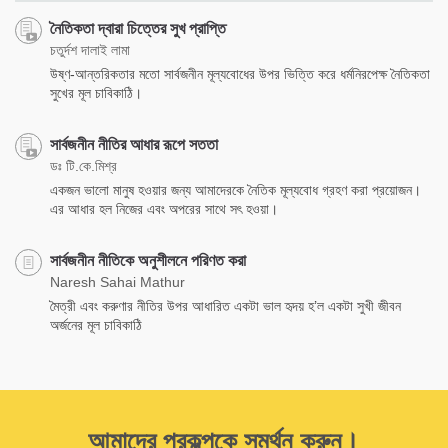
নৈতিকতা দ্বারা চিত্তের সুখ প্রাপ্তি
চতুর্দশ দালাই লামা
উষ্ণ-আন্তরিকতার মতো সার্বজনীন মূল্যবোধের উপর ভিত্তি করে ধর্মনিরপেক্ষ নৈতিকতা
সুখের মূল চাবিকাঠি।
সার্বজনীন নীতির আধার রূপে সততা
ডঃ টি.কে.মিশ্র
একজন ভালো মানুষ হওয়ার জন্য আমাদেরকে নৈতিক মূল্যবোধ গ্রহণ করা প্রয়োজন।
এর আধার হল নিজের এবং অপরের সাথে সৎ হওয়া।
সার্বজনীন নীতিকে অনুশীলনে পরিণত করা
Naresh Sahai Mathur
মৈত্রী এবং করুণার নীতির উপর আধারিত একটা ভাল হৃদয় হ’ল একটা সুখী জীবন
অর্জনের মূল চাবিকাঠি
আমাদের প্রকল্পকে সমর্থন করুন।