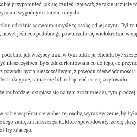
sobie przypomnieć, jak się czułeś i zauważ, że takie uczucie n
iwym ani wygodnym stanem umysłu.
róbuj odróżnić w swoim umyśle tę osobę od jej czynu. Był to 
, nawet jeśli coś podobnego powtarzało się wielokrotnie w cią
 podobnie jak wszyscy inni, w tym także ja, chciała być szczęś
być nieszczęśliwa. Była zdezorientowana co do tego, co przyno
o z powodu bycia nieszczęśliwym, z powodu nieświadomości i
destrukcyjnie, raniąc cię lub robiąc coś, co cię zirytowało.
że im bardziej skupiasz się na tym zrozumieniu, tym prędzej 
 sobie współczucie wobec tej osoby, wyraź życzenie, by był
nego zamętu i nieszczęścia, które spowodowały, że cię skrzy
oś irytującego.