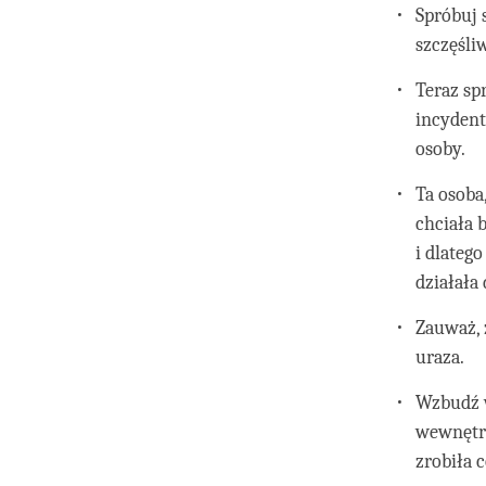
Spróbuj 
szczęśl
Teraz sp
incydent
osoby.
Ta osoba,
chciała 
i dlateg
działała 
Zauważ, 
uraza.
Wzbudź w
wewnętrz
zrobiła c