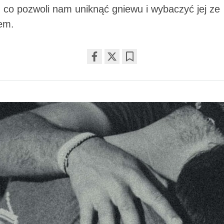
 co pozwoli nam uniknąć gniewu i wybaczyć jej ze
em.
Share
Bookmark
on
facebook