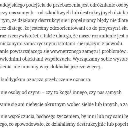
ddyjskiego podejścia do przebaczenia jest odróżnianie osoby
 czy nas samych – od szkodliwych lub destrukcyjnych działa
tym, że działamy destrukcyjnie i popełniamy błędy nie dlate
 lecz dlatego, że jesteśmy zdezorientowani co do przyczyn i s
az rzeczywistości, a także dlatego, że nasze rozumienie jest 
aniczonymi samsarycznymi istotami, cierpiącym z powodu
anie powtarzającego się wewnętrznego zamętu i problemów, 
owiednimi obiektami współczucia. Wyrządzamy sobie wystar
pienia, nie musimy więc dokładać jeszcze więcej.
 buddyjskim oznacza przebaczenie oznacza:
nie osoby od czynu – czy to kogoś innego, czy nas samych
anie się ani niebycie okrutnym wobec siebie lub innych, a za
ie współczucia, będącego życzeniem, by inni lub my sami by
ego, co spowodowało, że działaliśmy destrukcyjnie lub popeł