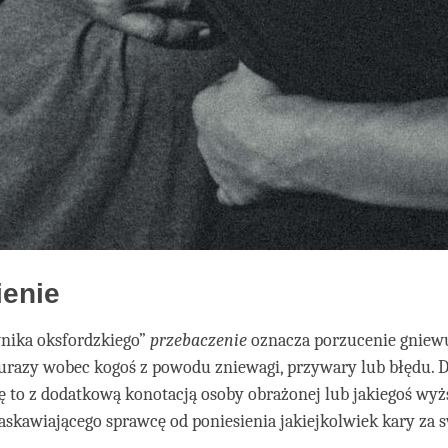
ienie
nika oksfordzkiego”
przebaczenie
oznacza porzucenie gniew
urazy wobec kogoś z powodu zniewagi, przywary lub błędu. D
ię to z dodatkową konotacją osoby obrażonej lub jakiegoś wy
askawiającego sprawcę od poniesienia jakiejkolwiek kary za 