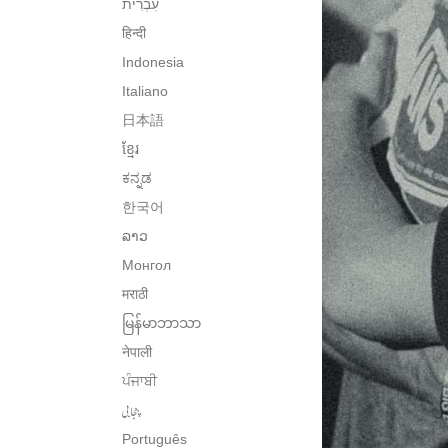
हिन्दी
Indonesia
Italiano
日本語
ខ្មែរ
ಕನ್ನಡ
한국어
ລາວ
Монгол
मराठी
မြန်မာဘာသာ
नेपाली
ਪੰਜਾਬੀ
پنجابی
Português