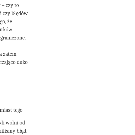
 – czy to
ń czy błędów.
go, że
kutków
ograniczone.
a zatem
czająco dużo
miast tego
li wolni od
niliśmy błąd.