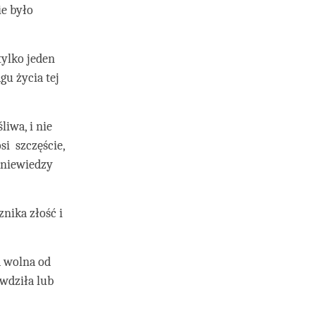
ie było
tylko jeden
gu życia tej
liwa, i nie
si szczęście,
 niewiedzy
znika złość i
a wolna od
wdziła lub