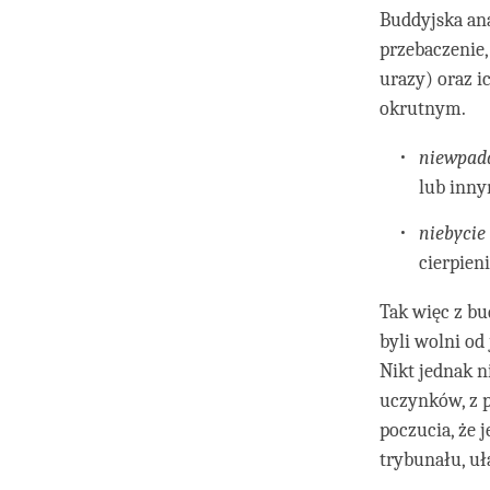
Buddyjska an
przebaczenie,
urazy) oraz i
okrutnym.
niewpad
lub inny
niebyci
cierpieni
Tak więc z bu
byli wolni od
Nikt jednak n
uczynków, z 
poczucia, że 
trybunału, uł