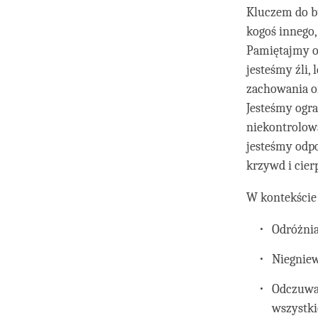
Kluczem do bu
kogoś innego,
Pamiętajmy o 
jesteśmy źli,
zachowania or
Jesteśmy ogr
niekontrolow
jesteśmy odp
krzywd i cier
W kontekście
Odróżnia
Niegniew
Odczuwan
wszystki