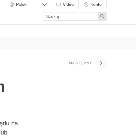
Video
Konto
Enter
Search
search
term
NASTĘPNY
m
łędu na
lub