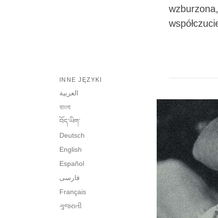
wzburzona,
współczuci
INNE JĘZYKI
العربية
বাংলা
བོད་ཡིག་
Deutsch
English
Español
فارسی
Français
ગુજરાતી