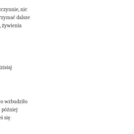
zczynnie, nic
trzymać dalsze
, żywienia
zisiaj
 co wzbudziło
 później
ś się