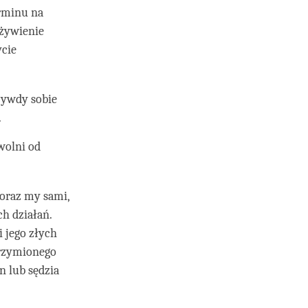
rminu na
 żywienie
ycie
zywdy sobie
.
 wolni od
 oraz my sami,
h działań.
 jego złych
brzymionego
n lub sędzia