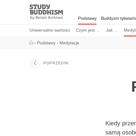
Close
Study
Buddhism
Podstawy
Buddyzm tybetańs
Home
Uniwersalne wartości
Czym jest …
Jak …
Medyt
›
Podstawy
›
Medytacje
POPRZEDNI
Kiedy prze
samą osobę