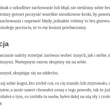
jednak o szkodliwe zachowanie lub błąd, nie siedzimy sobie be
esteśmy gotowi poczynić wszelkie nieodzowne kroki, by pows
zachowania i naprawić błędy, jednakże robimy to bez gniewu
iosłego poczucia, że to
my
komuś przebaczamy.
cja
aczanie należy rozwijać zarówno wobec innych, jak i siebie, d
 innymi. Następnym razem skupimy się na sobie.
umysł, skupiając się na oddechu.
ij sobie kogoś, kto zrobił coś, co cię zraniło lub zirytowało,
gniew, a może nawet chowałeś urazę z tego powodu, tak że już
lałeś o tym, co zrobiła ta osoba, byłeś dalej na nią zły i czułe
y.