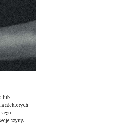
u lub
la niektórych
ższego
swoje czyny.