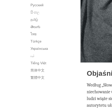
Русский
සිංහල
தமிழ்
తెలుగు
ไทย
Türkçe
Українська
اُردو
Tiếng Việt
简体中文
Objaśn
繁體中文
Według „Słow
niechowanie 
ludzi wiąże s
autorytetu uł