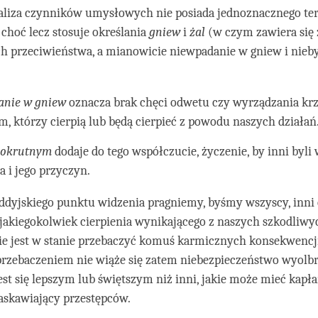
aliza czynników umysłowych nie posiada jednoznacznego te
 choć lecz stosuje określania
gniew
i
żal
(w czym zawiera się
ch przeciwieństwa, a mianowicie niewpadanie w gniew i nieb
anie w gniew
oznacza brak chęci odwetu czy wyrządzania kr
m, którzy cierpią lub będą cierpieć z powodu naszych działań
e okrutnym
dodaje do tego współczucie, życzenie, by inni byli
a i jego przyczyn.
ddyjskiego punktu widzenia pragniemy, byśmy wszyscy, inni
 jakiegokolwiek cierpienia wynikającego z naszych szkodliwyc
ie jest w stanie przebaczyć komuś karmicznych konsekwencji
przebaczeniem nie wiąże się zatem niebezpieczeństwo wyol
jest się lepszym lub świętszym niż inni, jakie może mieć kapła
askawiający przestępców.