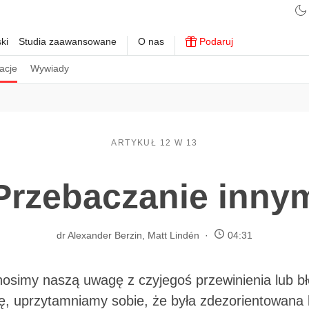
ki
Studia zaawansowane
O nas
Podaruj
acje
Wywiady
ARTYKUŁ 12 W 13
Przebaczanie inny
dr Alexander Berzin
,
Matt Lindén
04:31
nosimy naszą uwagę z czyjegoś przewinienia lub b
, uprzytamniamy sobie, że była zdezorientowana 