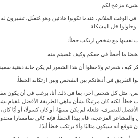
 بشيء مزعج لكم.
في الوقت الملائم، عندما تكونوا هادئين وهو مُتقبِّل، تشيرون له ب
 وحاولوا حَل المشكلة.
ت نفسها مع شخص ارتكب خطأ:
شخصًا ما أخطأ في حقكم وكيف غضبتم منه.
كر كيف شعرتم ولاحظوا أن هذا الشعور لم يكن حالة ذهنية سعيد
لوا التفريق في أذهانكم بين الشخص وبين ارتكابه الخطأ.
ص، مثل كل شخص آخر، بما في ذلك أنا، يرغب في أن يكون مفيدً
 خطأ، لكنه كان مرتبكًا بشأن ماهي الطريقة الأفضل للقيام بشي
أفضل للتصرف، فلعله لم يكن منتبهًا، أو كان كسولًا، أو أيًا كان، 
والمشاعر المزعجة، قام بهذا الخطأ. فإنه كائن سامسارا محدود
 نتوقع أنه سيكون مثاليًا وألا يرتكب خطأ أبدًا.