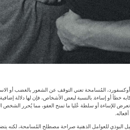
أوكسفورد، المُسامحة تعني التوقف عن الشعور بالغضب أو الاست
ه خطأ أو إساءة. بالنسبة لبعض الأشخاص، فإن لها دلالة إضافية
رض للإساءة أو سلطة عُليا ما تمنح العفو، مما يُحرر الشخص 
أفعاله.
ليل البوذي للعوامل الذهنية صراحة مصطلح المُسامحة، لكنه ي