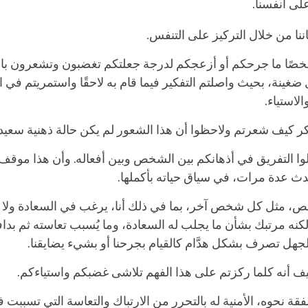
على أنفسنا.
اننا من خلال التركيز على التنفس.
شخصًا ما جرحكم أو أزعجكم لدرجة جعلتكم تغضبون وتشعرون بالا
غينة، بحيث واصلتم التفكير فيما قام به لاحقًا واستمريتم في 
لاستياء.
كر كيف شعرتم ولاحظوا أن هذا الشعور لم يكن حالة ذهنية سعيد
لوا التفريق في أذهانكم بين الشخص وبين أفعاله. وأن هذا موق
دث عدة مرات، في سياق حياته بأكملها.
ص، مثل كل شخص آخر، بما في ذلك أنا، يرغب في السعادة ولا
لكنه مرتبك بشأن ما يجلب له السعادة، وما يُسبب تعاسته ثم بد
جهل تصرف بشكل هدَّام كالقيام بجرحنا أو بشيء يضايقنا.
ف أنه كلما ركزتم على هذا الفهم تلاشى غضبكم واستياءكم.
لشفقة نحوه، الأمنية له بالتحرر من الارتباك والتعاسة التي تسببت 