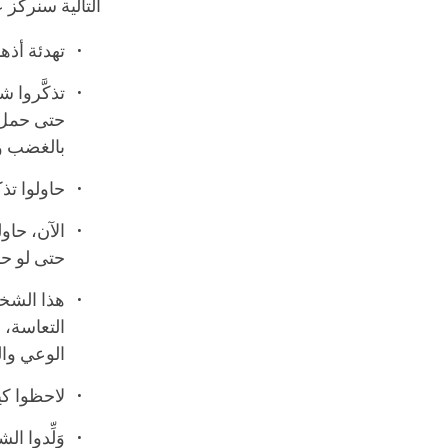
التالية سنركز 
تهدئة أذه
تذكَّروا 
حتى حمل ض
بالغضب وا
حاولوا تذ
الآن، حاو
حتى لو ح
هذا الشخ
التعاسة، 
الوعي وال
لاحظوا كي
وَلِّدوا ا