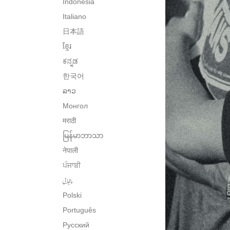
Indonesia
Italiano
日本語
ខ្មែរ
ಕನ್ನಡ
한국어
ລາວ
Монгол
मराठी
မြန်မာဘာသာ
नेपाली
ਪੰਜਾਬੀ
پنجابی
Polski
Português
Русский