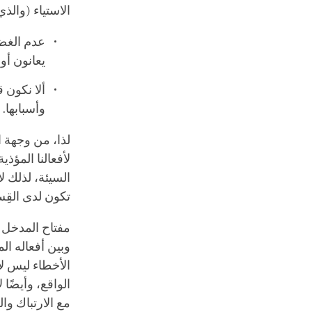
الاستياء (والذ
عدم الغضب
يعانون أو
ألا نكون 
وأسبابها.
لذا، من وجهة ا
لأفعالنا المؤذي
السيئة، لذلك 
تكون لدى القِ
مفتاح المدخل ا
وبين أفعاله ال
الأخطاء ليس لأ
الواقع، وأيضًا
مع الارتباك وا