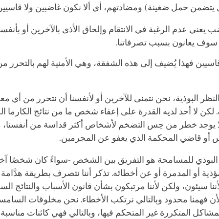
ي يتضمن حمل ضغينة) ومضادتهم، أي ألا نكون غاضبين ولا قاسيي
 يعني عدم الرغبة في الانتقام وإلحاق الأذى بالآخرين أو بأنفسنا
 سوف يعانون بسبب تصرفاتنا.
قاسيين فهذا يُضيف إلى هذه الشفقة، وهي الأمنية لهم بالتحرر من
لنظر البوذية، نحن نتمنى للآخرين أو لأنفسنا أن نتحرر من أي معان
ة. لكن لا أحد لديه القدرة على إعفاء شخص ما من نتائج الكارما ال
لا يوجد خطر من حِس التضخم لأشخاص أكثر قداسة من أنفسنا، م
س أو قاضي المحكمة الذي يعفو عن المجرمين.
لبوذي للمسامحة هو التفريق بين الشخص -سواءً كان شخصًا آخرًا
مؤذية أو المدمرة أو عن أخطائه. تذكر أننا نتصرف بطريقة هدَّامة
ننا سيئون، ولكن لأننا مرتبكون بشأن قانون الأسباب والنتائج ا
 لأن فهمنا محدود وبالتالي نرتكب الأخطاء. نحن مخلوقات السامس
لمشاكل المتكررة غير المتحكم فيها، وبالتالي فهي كائنات مناسبة