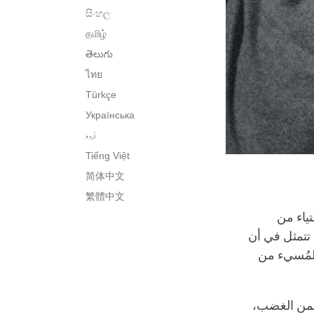
සිංහල
தமிழ்
తెలుగు
ไทย
Türkçe
Українська
اُردو
Tiếng Việt
简体中文
繁體中文
ياء من
 تتمثل في أن
المُسيء من
تضمن الغضب،