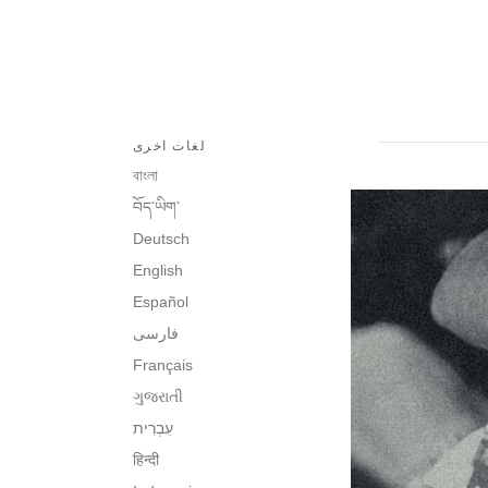
لغات اخرى
বাংলা
བོད་ཡིག་
Deutsch
English
Español
فارسی
Français
ગુજરાતી
עִבְרִית‎
हिन्दी