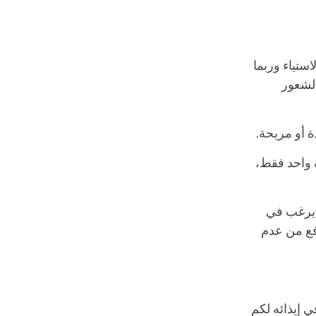
ستياء وربما
الشعور
ة أو مريحة.
ف واحد فقط،
 يرغب في
افع من عدم
في إيذائه لكم