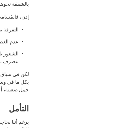
بالشفقة نحوها.
إذن، فالمُسام
التفرقة ب
عدم الغضب
الشعور با
نتصرف بش
لكن في سياق ال
بكل ما في وسع
حمل ضغينة، أو
التأمل
برغم أننا بحاج