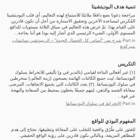
تنمية هدف البوديتشيتا
مراجعة دعونا نضع دافعًا ملائمًا للاستماع لهذه التعاليم، أي قلب البوديتشيتا
المُكرس لمساعدة الآخرين وتحقيق الاستنارة من أجل أن نكون قادرين
على القيام بهذا. تمّ عرض هذه التعاليم في سياق الثلاثة مستويات للدافع.
المستوى الأولي، الشيء الرئيسي الذي أشار إليه بوذا هو أننا بحاجة...
in
Part
شرح نص "أساس كل الخصال الجيدة" – الرينبوتشي تسانشاب
سيركونغ
التكريس
(١) عبر أفعالي البناءة لقيامي (بالتدبر في و) تأليفي للانخراط بسلوك
البوديساتفا، ليت جميع الكائنات الهائمة يصبحون (زينة العالم،) منخرطين
في سلوك البوديساتفا. (٢) بعدد الكائنات التي بجميع الاتجاهات، المرضى
بمعاناة الجسد والذهن، ليتهم جميعًا يحظون بمحيط من السعادة والبهجة
عبر قوة...
in
Part
الانخراط في سلوك البوديساتفا
المفهوم البوذي للواقع
للعثور على طُرُق واقعية للتغلب على المعاناة وتطبيقها، نحتاج إلى هدم
المظاهر المزيفة، وبالتالي نكون قادرين على رؤية الواقع الحقيقي.