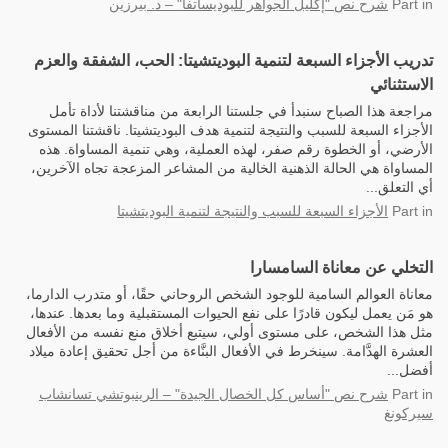
in
Part
شرح نص "إكليل الجواهر للبوديساتفا" – د. بيرزين
تدريب الأجزاء السبعة لتنمية البوديتشيتا: الحب، الشفقة والعزم
الاستثنائي
مراجعة هذا الصباح سنبدأ في جلستنا الرابعة من مناقشتنا لأداة تأمل
الأجزاء السبعة للسبب والنتيجة لتنمية هدف البوديتشيتا. ناقشتنا المستوى
الأرضي، أو الخطوة رقم صفر، لهذه العملية، وهي تنمية المساواة. هذه
المساواة هي الحالة الذهنية الخالية من المشاعر المزعجة تجاه الآخرين،
أي التعلق...
in
Part
الأجزاء السبعة للسبب والنتيجة لتنمية البوديتشيتا
التخلي عن معاناة السامسارا
معاناة العوالم السامية للوجود الشخص الروحاني حقًا، أو متدرب الدارما،
هو مَن يعمل ليكون قادرًا على نفع الحيوات المستقبلية وما بعدها. عندها،
مثل هذا الشخص، على مستوى أولي، سيتبع أخلاق منع نفسه من الأفعال
العشرة الهدَّامة. سينخرط في الأفعال البنَّاءة من أجل تحقيق إعادة ميلاد
أفضل...
in
Part
شرح نص "أساس كل الخصال الجيدة" – الرينبوتشي تسانشاب
سيركونغ