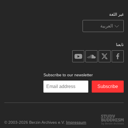
غير اللغة
تابعنا
on
on
on
on
youtube
soundcloud
facebook
X
Subscribe to our newsletter
Enter
Subscribe
your
email
Study
© 2003-2026 Berzin Archives e.V.
Impressum
Buddhism