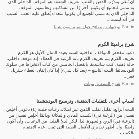
أن نُنقّي وندرّب الذهن والقلب. تعريف الشفقة هو الموقف الداخلي الذي
به نتمنى للجميع أن يكونوا أحرارًا من مشاكلهم وتعاستهم. الموقف
الداخلي الذي به نتمنى للجميع أن يكونوا سعداء يُطلق عليه الحب. السبب
في أنه ليست...
in
Part
توجيهات ونصائح حول تنمية البوديتشيتا
شرح براميتا الكرم
دعونا نتفحص المواقف الداخلية الستة بعيدة المنال. الأول هو الكرم.
تعريف الكرم يتم تعريف الكرم بأنه الرغبة في العطاء. إنه موقف داخلي،
حالة ذهنية. كتب شانتيديفا بالفصل الخامس من كتاب الانخراط في سلوك
البوديساتفا: البيت التاسع – (بعد كل شيء) إذا كان إتقان العطاء سيُزيل
فقر...
in
Part
شرح الستة بارميتات
أسباب أخرى للتقلبات الذهنية، وترسيخ البوديتشيتا
البيت الرابع: تقليل تقلب الذهن عبر امتلاك رغبات قليلة (٤) دعوني أخلِص
نفسي من (الرغبة في) الكسب المادي والمكانة ودائمًا أخلِص نفسي من
(الرغبة في) الربح والشهرة. لذا، ليكن لديَّ القليل من الرغبات، وأن أكون
راضيًا، وأن أظهر تقديري للأفعال الطيبة التي تمت. عدم الاهتمام
بالكسب...