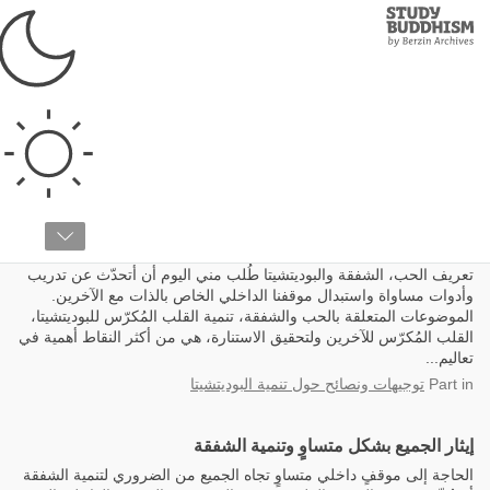
Study
Clos
Buddhism
Home
الشفقة
التخلي كأساس للشفقة
تعريف الحب، الشفقة والبوديتشيتا طُلب مني اليوم أن أتحدّث عن تدريب
وأدوات مساواة واستبدال موقفنا الداخلي الخاص بالذات مع الآخرين.
الموضوعات المتعلقة بالحب والشفقة، تنمية القلب المُكرّس للبوديتشيتا،
القلب المُكرّس للآخرين ولتحقيق الاستنارة، هي من أكثر النقاط أهمية في
تعاليم...
in
Part
توجيهات ونصائح حول تنمية البوديتشيتا
إيثار الجميع بشكل متساوٍ وتنمية الشفقة
الحاجة إلى موقفٍ داخلي متساوٍ تجاه الجميع من الضروري لتنمية الشفقة