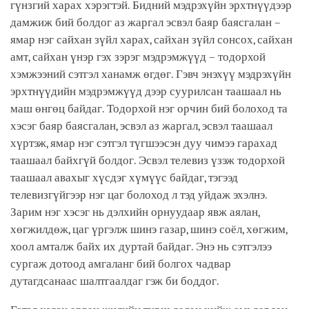
гүнзгий харах хэрэгтэй. Бидний мэдрэхүйн эрхтнүүдээр
дамжиж бий болдог аз жаргал эсвэл баяр баясгалан –
ямар нэг сайхан зүйл харах, сайхан зүйл сонсох, сайхан
амт, сайхан үнэр гэх зэрэг мэдрэмжүүд – тодорхой
хэмжээний сэтгэл ханамж өгдөг. Гэвч энэхүү мэдрэхүйн
эрхтнүүдийн мэдрэмжүүд дээр суурилсан таашаал нь
маш өнгөц байдаг. Тодорхой нэг орчин бий болоход та
хэсэг баяр баясгалан, эсвэл аз жаргал, эсвэл таашаал
хүртэж, ямар нэг сэтгэл түгшээсэн дуу чимээ гарахад
таашаал байхгүй болдог. Эсвэл телевиз үзэж тодорхой
таашаал авахыг хүсдэг хүмүүс байдаг, тэгээд
телевизгүйгээр нэг цаг болоход л тэд уйдаж эхэлнэ.
Зарим нэг хэсэг нь дэлхийн орнуудаар явж аялан,
хөгжилдөж, цаг үргэлж шинэ газар, шинэ соёл, хөгжим,
хоол амталж байх их дуртай байдаг. Энэ нь сэтгэлээ
сургаж дотоод амгаланг бий болгох чадвар
дутагдсанаас шалтгаалдаг гэж би боддог.