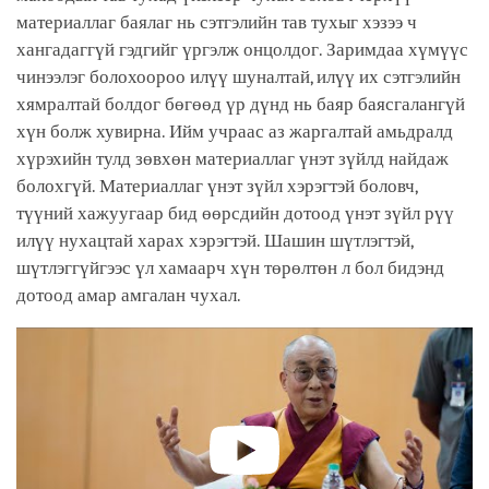
материаллаг баялаг нь сэтгэлийн тав тухыг хэзээ ч
хангадаггүй гэдгийг үргэлж онцолдог. Заримдаа хүмүүс
чинээлэг болохоороо илүү шуналтай, илүү их сэтгэлийн
хямралтай болдог бөгөөд үр дүнд нь баяр баясгалангүй
хүн болж хувирна. Ийм учраас аз жаргалтай амьдралд
хүрэхийн тулд зөвхөн материаллаг үнэт зүйлд найдаж
болохгүй. Материаллаг үнэт зүйл хэрэгтэй боловч,
түүний хажуугаар бид өөрсдийн дотоод үнэт зүйл рүү
илүү нухацтай харах хэрэгтэй. Шашин шүтлэгтэй,
шүтлэггүйгээс үл хамаарч хүн төрөлтөн л бол бидэнд
дотоод амар амгалан чухал.