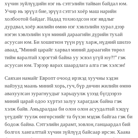
хүчин зүйлүүдийн нэг нь сэтгэлийн тайван байдал юм.
Учир нь эрүүл бие, эрүүл сэтгэл хоёр маш нарийн
холбоотой байдаг. Надад тохиолдсон нэг явдлыг
дурдвал, хоёр жилийн өмнө нэг хэвлэлийн хурал дээр
нэгэн хэвлэлийн хүн миний дараагийн дүрийн тухай
асуусан юм. Би хошигнон түүн рүү харж, нүдний шилээ
аваад, “Миний царайг харвал миний дараагийн төрөл
тийм яаралтай хэрэгтэй байна уу эсвэл үгүй юу?!” гэж
асуусан юм. Тэрээр яарах шаардлага алга гэж хэлсэн!
Саяхан намайг Европт очоод ирэхэд хуучны хэдэн
найзууд маань миний хорь, гуч, бүр дөчин жилийн өмнө
авахуулсан зурагнуудыг харьцуулж үзээд бүгдээрээ
миний царай одоо хүртэл залуу харагдаж байна гэж
хэлж байв. Амьдралдаа би олон олон асуудалтай хэцүү
үеүдийг туулж өнгөрснийг та бүхэн мэдэж байгаа гэж би
бодож байна. Сэтгэлийн дарамт, зовлон, ганцаардал бий
болгох хангалттай хүчин зүйлүүд байсаар ирсэн. Хааяа