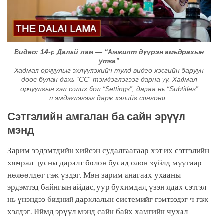
Видео: 14-р Далай лам — “Амжилт дүүрэн амьдрахын
утга”
Хадмал орчуулыг эхлүүлэхийн тулд видео хэсгийн баруун
доод булан дахь “CC” тэмдэглэгээг дарна уу. Хадмал
орчуулгын хэл солих бол “Settings”, дараа нь “Subtitles”
тэмдэглэгээг дарж хэлийг сонгоно.
Сэтгэлийн амгалан ба сайн эрүүл
мэнд
Зарим эрдэмтдийн хийсэн судалгаагаар хэт их сэтгэлийн
хямрал цусны даралт болон бусад олон зүйлд муугаар
нөлөөлдөг гэж үздэг. Мөн зарим анагаах ухааны
эрдэмтэд байнгын айдас, уур бухимдал, үзэн ядах сэтгэл
нь үнэндээ бидний дархлалын системийг гэмтээдэг ч гэж
хэлдэг. Иймд эрүүл мэнд сайн байх хамгийн чухал