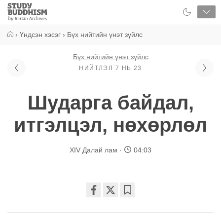
Close
Study
Buddhism
Home
›
Үндсэн хэсэг
›
Бүх нийтийн үнэт зүйлс
Бүх нийтийн үнэт зүйлс
НИЙТЛЭЛ 7 НЬ 23
Шударга байдал,
итгэлцэл, нөхөрлөл
XIV Далай лам
04:03
Share
Bookmark
on