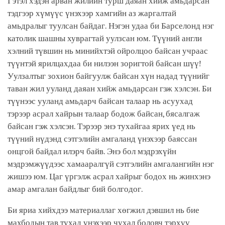
Гэтэл хэдэн арван жилийн турш даяан хийж амьдарсан
тэдгээр хүмүүс үнэхээр хамгийн аз жаргалтай
амьдралыг туулсан байдаг. Нэгэн удаа би Барселонд нэг
католик шашны хуврагтай уулзсан юм. Түүний англи
хэлний түвшин нь минийхтэй ойролцоо байсан учраас
түүнтэй ярилцахдаа би нилээн зоригтой байсан шүү!
Уулзалтыг зохион байгуулж байсан хүн надад түүнийг
таван жил ууланд даяан хийж амьдарсан гэж хэлсэн. Би
түүнээс ууланд амьдарч байсан талаар нь асуухад
тэрээр асрал хайрын талаар бодож байсан, бясалгаж
байсан гэж хэлсэн. Тэрээр энэ тухайгаа ярих үед нь
түүний нүдэнд сэтгэлийн амгаланд үнэхээр баяссан
онцгой байдал илэрч байв. Энэ бол мэдрэхүйн
мэдрэмжүүдээс хамааралгүй сэтгэлийн амгалангийн нэг
жишээ юм. Цаг үргэлж асрал хайрыг бодох нь жинхэнэ
амар амгалан байдлыг бий болгодог.
Би яриа хийхдээ материаллаг хөгжил дэвшил нь бие
махбодын тав тухад үнэхээр чухал боловч тэрхүү