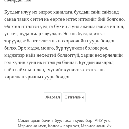
Бусдыг илүү их энэрэх хандлага, бусдын сайн сайханд
санаа тавих сэтгэл нь өөртөө итгэх итгэлийг бий болгоно.
Өөртөө итгэлтэй үед та бүхий л үйл ажиллагаагаа ил тод,
үнэнч, шударгаар явуулдаг. Энэ нь бусдад итгэл
төрүүлдэг ба итгэлцэл нь нөхөрлөлийн суурь болдог
билээ. Эрх мэдэл, мөнгө, бүр түүнчлэн боловсрол,
мэдлэгээр найз нөхөдтэй болдоггүй, харин нөхөрлөлийн
гол хүчин зүйл нь итгэлцэл байдаг. Бусдын амьдрал,
сайн сайхны төлөө, түүнийг хүндэтгэх сэтгэл нь
харилцан ярианы суурь болдог.
Жаргал
Сэтгэлийн
Семинарын бичигт буулгасан хувилбар, АНУ улс,
Мэриланд муж, Коллеж парк хот, Мэриландын Их