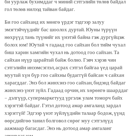
би уурлаж бухимддаг ч миний сэтгэлийн төлөв байдал
гол төлөв нилээд тайван байдаг.
Би гоо сайханд их мөнгө үрдэг тэдгээр залуу
эмэгтэйчүүдийг бас шоолох дуртай. Юуны түрүүн
нөхрүүд тань түүнийг их үнэтэй байна гэж дургүйцэж
болох юм! Юутай ч гадаад гоо сайхан бол тийм чухал
биш харин хамгийн чухал нь дотоод гоо сайхан. Та
сайхан нүүр царайтай байж болно. Гэвч хэрэв чин
сэтгэлийн инээмсэглэл, асрах сэтгэл байгаа үед царай
муутай хүн бүр гоо сайхны будаггүй байсан ч сайхан
харагддаг. Энэ бол жинхэнэ гоо сайхан, бидэнд байдаг
жинхэнэ үнэт зүйл. Гадаад орчин, их хөрөнгө шаарддаг
– дэлгүүр, супермаркетууд үргэлж улам томорч байх
хэрэгтэй байдаг. Гэтэл дотоод амар амгаланд зардал
хэрэггүй! Эдгээр үнэт зүйлүүдийн талаар бодож, үүнд
өөрсдийгөө танил болговол сөрөг муу сэтгэлүүд
аажмаар багасдаг. Энэ нь дотоод амар амгаланг
авчирдаг юм.