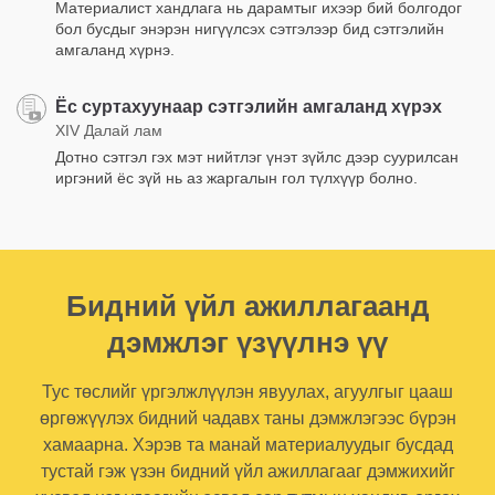
Материалист хандлага нь дарамтыг ихээр бий болгодог
бол бусдыг энэрэн нигүүлсэх сэтгэлээр бид сэтгэлийн
амгаланд хүрнэ.
Ёс суртахуунаар сэтгэлийн амгаланд хүрэх
XIV Далай лам
Дотно сэтгэл гэх мэт нийтлэг үнэт зүйлс дээр суурилсан
иргэний ёс зүй нь аз жаргалын гол түлхүүр болно.
Бидний үйл ажиллагаанд
дэмжлэг үзүүлнэ үү
Тус төслийг үргэлжлүүлэн явуулах, агуулгыг цааш
өргөжүүлэх бидний чадавх таны дэмжлэгээс бүрэн
хамаарна. Хэрэв та манай материалуудыг бусдад
тустай гэж үзэн бидний үйл ажиллагааг дэмжихийг