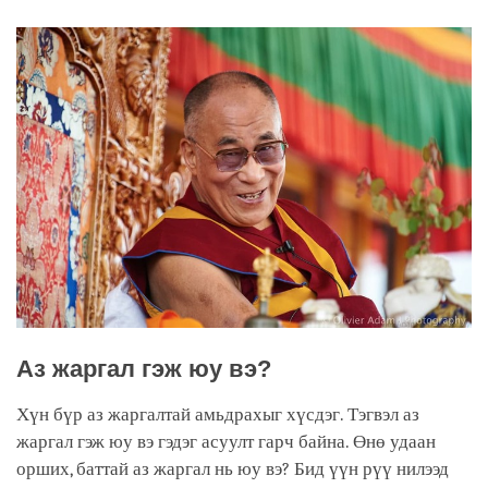
facebook
Аз жаргал гэж юу вэ?
Хүн бүр аз жаргалтай амьдрахыг хүсдэг. Тэгвэл аз
жаргал гэж юу вэ гэдэг асуулт гарч байна. Өнө удаан
орших, баттай аз жаргал нь юу вэ? Бид үүн рүү нилээд