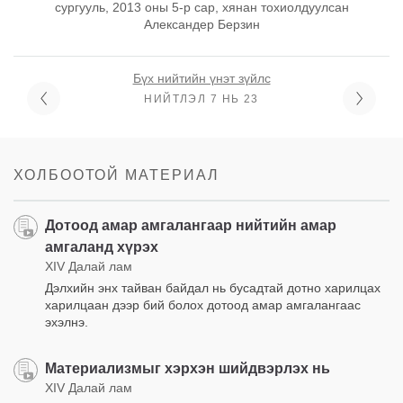
сургууль, 2013 оны 5-р сар, xянан тохиолдуулсан
Александер Берзин
Бүх нийтийн үнэт зүйлс
НИЙТЛЭЛ 7 НЬ 23
ХОЛБООТОЙ МАТЕРИАЛ
Дотоод амар амгалангаар нийтийн амар
амгаланд хүрэх
XIV Далай лам
Дэлхийн энх тайван байдал нь бусадтай дотно харилцах
харилцаан дээр бий болох дотоод амар амгалангаас
эхэлнэ.
Материализмыг хэрхэн шийдвэрлэх нь
XIV Далай лам