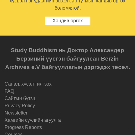
хүсвэл нэг удаагийн эсвэл сар тутмын хандив өргөх
боломжтой.
Хандив өргөх
Study Buddhism нь Доктор Александер
Берзиний үүсгэн байгуулсан Berzin
Archives e.V байгууллагын дэргэдэх төсөл.
Санал, хүсэлт илгээх
FAQ
Cайтын бүтзц
Privacy Policy
Newsletter
Хамгийн сүүлийн агуулга
Progress Reports
Courses