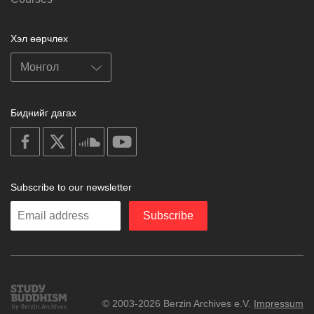
Хэл өөрчлөх
Биднийг дагах
on
on
on
on
facebook
X
soundcloud
youtube
Subscribe to our newsletter
Enter
Subscribe
your
email
Study
© 2003-2026 Berzin Archives e.V.
Impressum
Buddhism