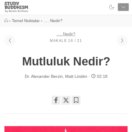
Close
Study
Buddhism
Home
›
Temel Noktalar
›
…. Nedir?
…. Nedir?
MAKALE 18 / 21
Mutluluk Nedir?
Dr. Alexander Berzin
,
Matt Lindén
02:18
Share
Bookmark
on
facebook