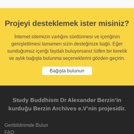
Projeyi desteklemek ister misiniz?
İnternet sitemizin varlığını sürdürmesi ve içeriğinin
genişletilmesi tamamen sizin desteğinize bağlı. Eğer
sunduğumuz içeriği faydalı buluyorsanız lütfen bir kerelik
ve aylık bağışta bulunma seçeneklerini gözden geçirin.
Bağışta bulunun
Study Buddhism Dr Alexander Berzin'in
kurduğu Berzin Archives e.V'nin projesidir.
Geribildirimde Bulun
FAQ