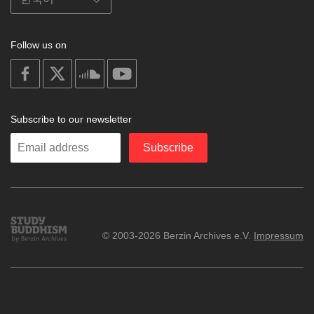
Follow us on
on
on
on
on
facebook
X
soundcloud
youtube
Subscribe to our newsletter
Enter
Subscribe
your
email
Study
© 2003-2026 Berzin Archives e.V.
Impressum
Buddhism
Home