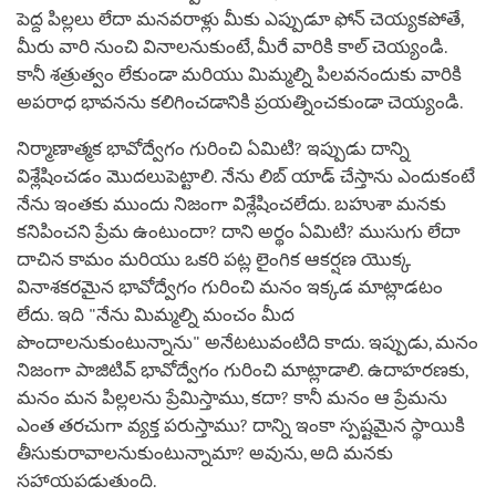
పెద్ద పిల్లలు లేదా మనవరాళ్లు మీకు ఎప్పుడూ ఫోన్ చెయ్యకపోతే,
మీరు వారి నుంచి వినాలనుకుంటే, మీరే వారికి కాల్ చెయ్యండి.
కానీ శత్రుత్వం లేకుండా మరియు మిమ్మల్ని పిలవనందుకు వారికి
అపరాధ భావనను కలిగించడానికి ప్రయత్నించకుండా చెయ్యండి.
నిర్మాణాత్మక భావోద్వేగం గురించి ఏమిటి? ఇప్పుడు దాన్ని
విశ్లేషించడం మొదలుపెట్టాలి. నేను లిబ్ యాడ్ చేస్తాను ఎందుకంటే
నేను ఇంతకు ముందు నిజంగా విశ్లేషించలేదు. బహుశా మనకు
కనిపించని ప్రేమ ఉంటుందా? దాని అర్థం ఏమిటి? ముసుగు లేదా
దాచిన కామం మరియు ఒకరి పట్ల లైంగిక ఆకర్షణ యొక్క
వినాశకరమైన భావోద్వేగం గురించి మనం ఇక్కడ మాట్లాడటం
లేదు. ఇది "నేను మిమ్మల్ని మంచం మీద
పొందాలనుకుంటున్నాను" అనేటటువంటిది కాదు. ఇప్పుడు, మనం
నిజంగా పాజిటివ్ భావోద్వేగం గురించి మాట్లాడాలి. ఉదాహరణకు,
మనం మన పిల్లలను ప్రేమిస్తాము, కదా? కానీ మనం ఆ ప్రేమను
ఎంత తరచుగా వ్యక్త పరుస్తాము? దాన్ని ఇంకా స్పష్టమైన స్థాయికి
తీసుకురావాలనుకుంటున్నామా? అవును, అది మనకు
సహాయపడుతుంది.