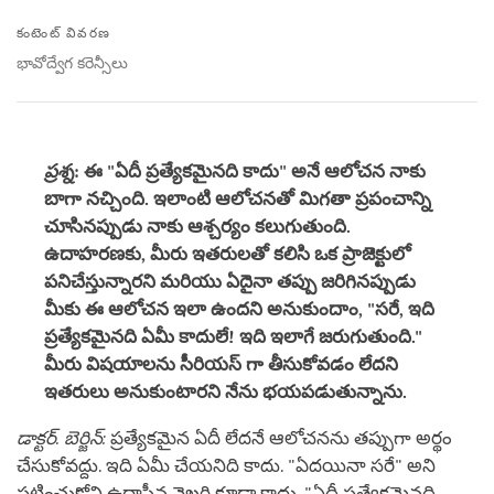
Share
Bookmark
on
కంటెంట్ వివరణ
facebook
భావోద్వేగ కరెన్సీలు
ప్రశ్న
: ఈ "ఏదీ ప్రత్యేకమైనది కాదు" అనే ఆలోచన నాకు
బాగా నచ్చింది. ఇలాంటి ఆలోచనతో మిగతా ప్రపంచాన్ని
చూసినప్పుడు నాకు ఆశ్చర్యం కలుగుతుంది.
ఉదాహరణకు
,
మీరు ఇతరులతో కలిసి ఒక ప్రాజెక్టులో
పనిచేస్తున్నారని మరియు ఏదైనా తప్పు జరిగినప్పుడు
మీకు ఈ ఆలోచన ఇలా ఉందని అనుకుందాం
, "
సరే
,
ఇది
ప్రత్యేకమైనది ఏమీ కాదులే! ఇది ఇలాగే జరుగుతుంది."
మీరు విషయాలను సీరియస్ గా తీసుకోవడం లేదని
ఇతరులు అనుకుంటారని నేను భయపడుతున్నాను
.
డాక్టర్. బెర్జిన్:
ప్రత్యేకమైన ఏదీ లేదనే ఆలోచనను తప్పుగా అర్థం
చేసుకోవద్దు. ఇది ఏమీ చేయనిది కాదు. "ఏదయినా సరే" అని
పట్టించుకోని ఉదాసీన వైఖరి కూడా కాదు. "ఏదీ ప్రత్యేకమైనది