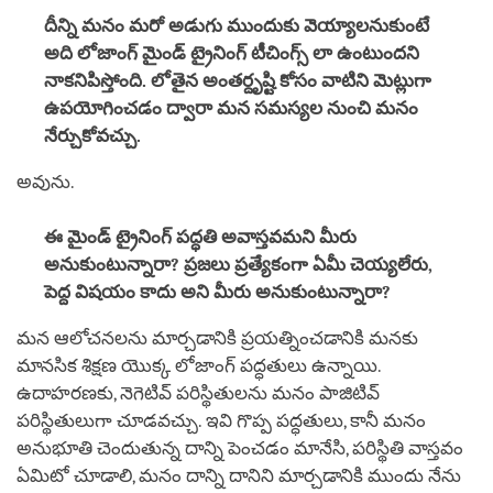
దీన్ని మనం మరో అడుగు ముందుకు వెయ్యాలనుకుంటే
అది లోజాంగ్ మైండ్ ట్రైనింగ్ టీచింగ్స్ లా ఉంటుందని
నాకనిపిస్తోంది. లోతైన అంతర్దృష్టి కోసం వాటిని మెట్లుగా
ఉపయోగించడం ద్వారా మన సమస్యల నుంచి మనం
నేర్చుకోవచ్చు.
అవును.
ఈ మైండ్ ట్రైనింగ్ పద్ధతి అవాస్తవమని మీరు
అనుకుంటున్నారా
?
ప్రజలు ప్రత్యేకంగా ఏమీ చెయ్యలేరు
,
పెద్ద విషయం కాదు అని మీరు అనుకుంటున్నారా?
మన ఆలోచనలను మార్చడానికి ప్రయత్నించడానికి మనకు
మానసిక శిక్షణ యొక్క లోజాంగ్ పద్ధతులు ఉన్నాయి.
ఉదాహరణకు, నెగెటివ్ పరిస్థితులను మనం పాజిటివ్
పరిస్థితులుగా చూడవచ్చు. ఇవి గొప్ప పద్ధతులు, కానీ మనం
అనుభూతి చెందుతున్న దాన్ని పెంచడం మానేసి, పరిస్థితి వాస్తవం
ఏమిటో చూడాలి, మనం దాన్ని దానిని మార్చడానికి ముందు నేను