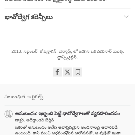
భావోద్వేగ కరెన్సీలు
2013, సెప్టెంబర్, కోపెన్హాగన్, డెన్మార్క్ లో జరిగిన ఒక సెమినార్ యొక్క
ట్రాన్స్క్రిప్షన్.
Share
Bookmark
on
facebook
సంబంధిత ఆర్టికల్స్
అనుబంధం: ఇబ్బంది పెట్టే భావోద్వేగాలతో వ్యవహరించడం
డాక్టర్. అలెగ్జాండర్ బెర్జిన్
ఒకరితో అనుబంధం అనేది అవాస్తవమైన అంచనాలపై ఆధారపడి
ఉంటుంది; కానీ మంచి అర్థవంతమైన ఆలోచనతో, ఆ వ్యక్తితో ఇంకా