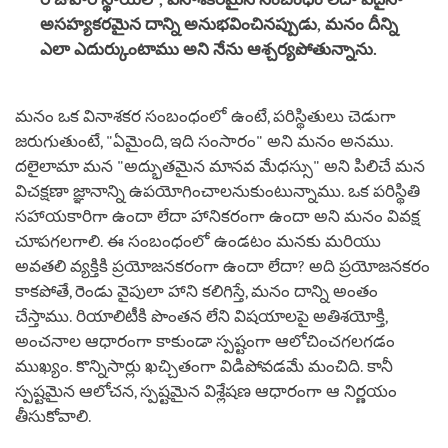
అసహ్యకరమైన దాన్ని అనుభవించినప్పుడు
,
మనం దీన్ని
ఎలా ఎదుర్కుంటాము అని నేను ఆశ్చర్యపోతున్నాను.
మనం ఒక వినాశకర సంబంధంలో ఉంటే, పరిస్థితులు చెడుగా
జరుగుతుంటే, "ఏమైంది, ఇది సంసారం" అని మనం అనము.
దలైలామా మన "అద్భుతమైన మానవ మేధస్సు" అని పిలిచే మన
విచక్షణా జ్ఞానాన్ని ఉపయోగించాలనుకుంటున్నాము. ఒక పరిస్థితి
సహాయకారిగా ఉందా లేదా హానికరంగా ఉందా అని మనం వివక్ష
చూపగలగాలి. ఈ సంబంధంలో ఉండటం మనకు మరియు
అవతలి వ్యక్తికి ప్రయోజనకరంగా ఉందా లేదా? అది ప్రయోజనకరం
కాకపోతే, రెండు వైపులా హాని కలిగిస్తే, మనం దాన్ని అంతం
చేస్తాము. రియాలిటీకి పొంతన లేని విషయాలపై అతిశయోక్తి,
అంచనాల ఆధారంగా కాకుండా స్పష్టంగా ఆలోచించగలగడం
ముఖ్యం. కొన్నిసార్లు ఖచ్చితంగా విడిపోవడమే మంచిది. కానీ
స్పష్టమైన ఆలోచన, స్పష్టమైన విశ్లేషణ ఆధారంగా ఆ నిర్ణయం
తీసుకోవాలి.