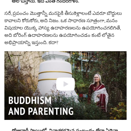
ఆలోచిస్తాను. ఇది ఎంత గందరగోళం.
సరే, ప్రపంచం మొత్తాన్నీ మనపైకి తీసుకెళ్లాలంటే ఎవరూ బౌద్దులు
కావాలని కోరుకోరు, అది నిజం. ఒక సాధారణ సూత్రంగా, మనం
విషయాల యొక్క హాస్య ఉదాహరణలను ఉపయోగించగలిగితే,
అది బోరింగ్ ఉదాహరణలను ఉపయోగించడం కంటే లోతైన
అభిప్రాయాన్ని ఇస్తుంది. కదా?
రోజువారీ స్థాయిలో
,
వినాశకరమైన సంబంధం లేదా ఏదైనా