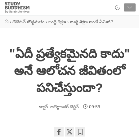
Close
Study
Buddhism
Home
›
టిబెటన్ బౌద్ధమతం
›
బుద్ధి శిక్షణ
›
బుద్ధి శిక్షణ అంటే ఏమిటి?
"ఏదీ ప్రత్యేకమైనది కాదు"
అనే ఆలోచన జీవితంలో
పనిచేస్తుందా?
డాక్టర్. అలెగ్జాండర్ బెర్జిన్
09:59