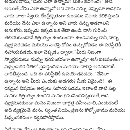
అడుగుతాను, "మీరు ఎలా ఉన్నారు? మీకేం జరిగింది?" అని.
అయితే, నేను ఎలా ఉన్నానో అని వారు నన్ను ఎప్పుడూ అడగరు.
వారు చాలా స్వీయ-కేంద్రీకృతంగా ఉండటం చిరాకు కలిగిస్తుంది
మరియు నేను ఎలా ఉన్నాను అని వారు నన్ను అడగాలని
అనుకోరు. ఇప్పుడు ఇక్కడ ఒక తేడా ఉంది. దాని గురించి
తెలియకుండానే శత్రుత్వం ఉంటుందా? ఉండవచ్చు; కానీ, దాన్ని
వ్యక్త పరచడం మరియు వారిపై కోపం తెచ్చుకోవడం ఈ పరిస్థితికి
సహాయపడదు. ఇలా చెప్పడం ద్వారా, "మీరు నిజంగా
స్వార్థపరులు! నువ్వు భయంకరంగా ఉన్నావు" అని బలవంతంగా
విధ్వంసకర రీతిలో ప్రవర్తించడం మరియు వారిపై అరవడానికి
దారితీస్తుంది. అది ఈ పరిస్థితికి ఉపయోగపడదు. "నేనెలా
ఉన్నాను అని మీరు ఎందుకు అడగరు? మీకు ఏమైంది?" ఈ
రకమైన విషయం అస్సలు సహాయపడదు. ఇలాంటి వాటి పట్ల
మనకు శత్రుత్వం ఉందని మనం గమనించినట్లయితే, అది
వ్యక్తమవకుండా మనం నిజంగా జాగ్రత్త వహించాలి, ఎందుకంటే
అది వ్యక్తమైతే, మనం స్వంత నియంత్రణను కోల్పోతాము మరియు
విధ్వంసకరంగా వ్యవహరిస్తాము.
ఏదేమైనా, నేను ఆ శత్రుత్వాన్ని గమనించినప్పుడు, నేను