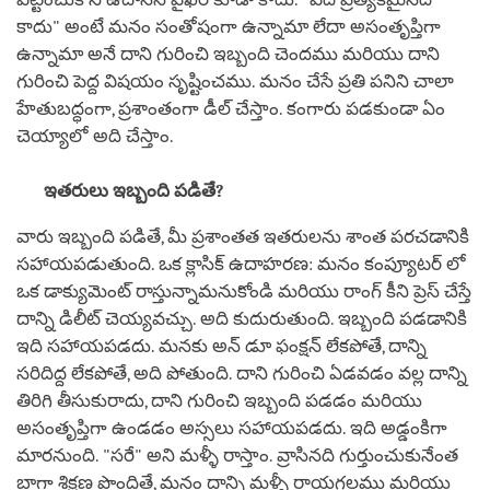
కాదు" అంటే మనం సంతోషంగా ఉన్నామా లేదా అసంతృప్తిగా
ఉన్నామా అనే దాని గురించి ఇబ్బంది చెందము మరియు దాని
గురించి పెద్ద విషయం సృష్టించము. మనం చేసే ప్రతి పనిని చాలా
హేతుబద్ధంగా, ప్రశాంతంగా డీల్ చేస్తాం. కంగారు పడకుండా ఏం
చెయ్యాలో అది చేస్తాం.
ఇతరులు ఇబ్బంది పడితే?
వారు ఇబ్బంది పడితే, మీ ప్రశాంతత ఇతరులను శాంత పరచడానికి
సహాయపడుతుంది. ఒక క్లాసిక్ ఉదాహరణ: మనం కంప్యూటర్ లో
ఒక డాక్యుమెంట్ రాస్తున్నామనుకోండి మరియు రాంగ్ కీని ప్రెస్ చేస్తే
దాన్ని డిలీట్ చెయ్యవచ్చు. అది కుదురుతుంది. ఇబ్బంది పడడానికి
ఇది సహాయపడదు. మనకు అన్ డూ ఫంక్షన్ లేకపోతే, దాన్ని
సరిదిద్ద లేకపోతే, అది పోతుంది. దాని గురించి ఏడవడం వల్ల దాన్ని
తిరిగి తీసుకురాదు, దాని గురించి ఇబ్బంది పడడం మరియు
అసంతృప్తిగా ఉండడం అస్సలు సహాయపడదు. ఇది అడ్డంకిగా
మారనుంది. "సరే" అని మళ్ళీ రాస్తాం. వ్రాసినది గుర్తుంచుకునేంత
బాగా శిక్షణ పొందితే, మనం దాన్ని మళ్ళీ రాయగలము మరియు