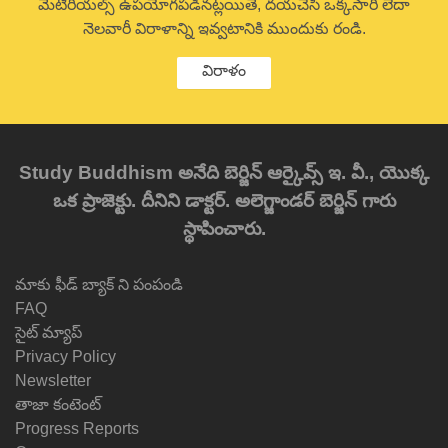
మెటీరియల్స్ ఉపయోగపడినట్లయితే, దయచేసి ఒక్కసారి లేదా
నెలవారీ విరాళాన్ని ఇవ్వటానికి ముందుకు రండి.
విరాళం
Study Buddhism అనేది బెర్జిన్ ఆర్కైవ్స్ ఇ. వీ., యొక్క
ఒక ప్రాజెక్టు. దీనిని డాక్టర్. అలెగ్జాండర్ బెర్జిన్ గారు
స్థాపించారు.
మాకు ఫీడ్ బ్యాక్ ని పంపండి
FAQ
సైట్ మ్యాప్
Privacy Policy
Newsletter
తాజా కంటెంట్
Progress Reports