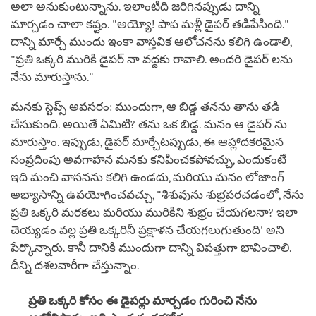
అలా అనుకుంటున్నాను. ఇలాంటిది జరిగినప్పుడు దాన్ని
మార్చడం చాలా కష్టం. "అయ్యో! పాప మళ్లీ డైపర్ తడిపేసింది."
దాన్ని మార్చే ముందు ఇంకా వాస్తవిక ఆలోచనను కలిగి ఉండాలి,
"ప్రతి ఒక్కరి మురికి డైపర్ నా వద్దకు రావాలి. అందరి డైపర్ లను
నేను మారుస్తాను."
మనకు స్టెప్స్ అవసరం: ముందుగా, ఆ బిడ్డ తనను తాను తడి
చేసుకుంది. అయితే ఏమిటి? తను ఒక బిడ్డ. మనం ఆ డైపర్ ను
మారుస్తాం. ఇప్పుడు, డైపర్ మార్చేటప్పుడు, ఈ ఆహ్లాదకరమైన
సంప్రదింపు అవగాహన మనకు కనిపించకపోవచ్చు, ఎందుకంటే
ఇది మంచి వాసనను కలిగి ఉండదు, మరియు మనం లోజాంగ్
అభ్యాసాన్ని ఉపయోగించవచ్చు, "శిశువును శుభ్రపరచడంలో, నేను
ప్రతి ఒక్కరి మరకలు మరియు మురికిని శుభ్రం చేయగలనా? ఇలా
చెయ్యడం వల్ల ప్రతి ఒక్కరినీ ప్రక్షాళన చేయగలుగుతుంది' అని
పేర్కొన్నారు. కానీ దానికి ముందుగా దాన్ని విపత్తుగా భావించాలి.
దీన్ని దశలవారీగా చేస్తున్నాం.
ప్రతి ఒక్కరి కోసం ఈ డైపర్లు మార్చడం గురించి నేను