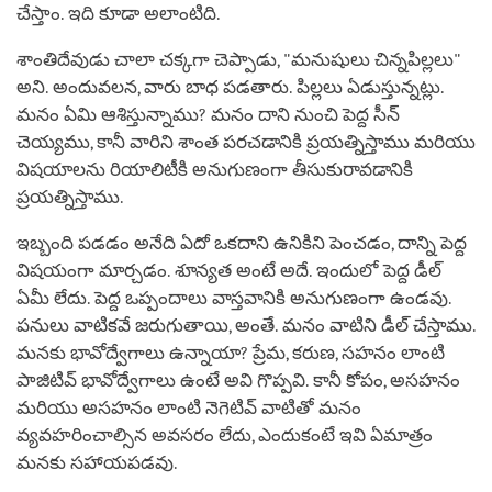
చేస్తాం. ఇది కూడా అలాంటిది.
శాంతిదేవుడు చాలా చక్కగా చెప్పాడు, "మనుషులు చిన్నపిల్లలు"
అని. అందువలన, వారు బాధ పడతారు. పిల్లలు ఏడుస్తున్నట్లు.
మనం ఏమి ఆశిస్తున్నాము? మనం దాని నుంచి పెద్ద సీన్
చెయ్యము, కానీ వారిని శాంత పరచడానికి ప్రయత్నిస్తాము మరియు
విషయాలను రియాలిటీకి అనుగుణంగా తీసుకురావడానికి
ప్రయత్నిస్తాము.
ఇబ్బంది పడడం అనేది ఏదో ఒకదాని ఉనికిని పెంచడం, దాన్ని పెద్ద
విషయంగా మార్చడం. శూన్యత అంటే అదే. ఇందులో పెద్ద డీల్
ఏమీ లేదు. పెద్ద ఒప్పందాలు వాస్తవానికి అనుగుణంగా ఉండవు.
పనులు వాటికవే జరుగుతాయి, అంతే. మనం వాటిని డీల్ చేస్తాము.
మనకు భావోద్వేగాలు ఉన్నాయా? ప్రేమ, కరుణ, సహనం లాంటి
పాజిటివ్ భావోద్వేగాలు ఉంటే అవి గొప్పవి. కానీ కోపం, అసహనం
మరియు అసహనం లాంటి నెగెటివ్ వాటితో మనం
వ్యవహరించాల్సిన అవసరం లేదు, ఎందుకంటే ఇవి ఏమాత్రం
మనకు సహాయపడవు.