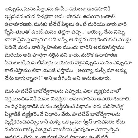
అప్పుడు, మనం పిల్లలను ఊపిరాడకుండా ఉండటానికి
ఇష్టపడనందున విచక్షణా అవగాహనను ఉపయోగించాలి.
ఉదాహరణకు, మనకు టీనేజ్ పిల్లలు ఉంటే మరియు వారు వారి
స్నేహితులతో ఉంటే, మనం తల్లిగా వచ్చి , "అయ్యో, నేను నిన్ను
చాలా ప్రేమిస్తున్నాను" అని చెప్పి, ఆ బిడ్డను కౌగిలించుకుని ముద్దు
పెడితే, మనం వారి స్నేహితుల ముందు వారిని అవమానిస్తాము
మరియు అది పూర్తిగా సరైన పని కాదు. మరొక ఉదాహరణ
ఏమిటంటే, మన టీనేజర్లు బయటకు వెళ్లినప్పుడు మనం ఎప్పుడూ
కాల్ చేస్తాము లేదా మెసేజ్ చేస్తాము. "అయ్యో, మళ్ళీ మా అమ్మ,
నేను బాగున్నానా?" అని అడిగింది అని అనుకుంటారు.
మన పాజిటివ్ భావోద్వేగాలను ఎప్పుడు, ఎలా వ్యక్తపరచాలో
నిర్ణయించడానికి మనం విచక్షణా అవగాహనను ఉపయోగించాలి.
రెండేళ్ల పిల్లవాడికి మనం వ్యక్తీకరించే విధానం వేరు, పదిహేనేళ్ల
పిల్లాడికి వ్యక్తీకరించే విధానం వేరు. పాజిటివ్ భావోద్వేగాలను
వ్యక్తీకరించవచ్చు; కానీ మళ్ళీ, ఒక డ్రామా క్వీన్ కానవసరం లేదు
మరియు దాన్ని నిజమైన నాటకీయ ప్రదర్శనగా మార్చాల్సిన
అవసరం లేదు. ఇంకా సూక్ష్మమైన స్థాయిలు ఉంటే సరే.