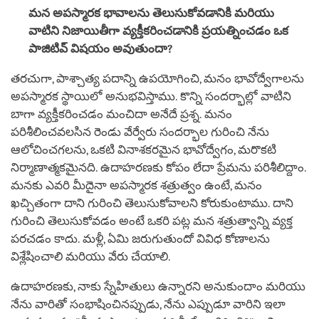
మన అపస్మారక భావాలను తెలుసుకోవడానికి మరియు
వాటిని నిజాయితీగా వ్యక్తీకరించడానికి ప్రయత్నించడం ఒక
పాజిటివ్ విషయం అవుతుందా?
తరచుగా, పాశ్చాత్య పదాన్ని ఉపయోగించి, మనం భావోద్వేగాలను
అపస్మారక స్థాయిలో అనుభవిస్తాము. కొన్ని సందర్భాల్లో వాటిని
బాగా వ్యక్తీకరించడం మంచిదా అనేదే ప్రశ్న. మనం
పరిశీలించవలసిన రెండు వేర్వేరు సందర్భాల గురించి నేను
ఆలోచించగలను, ఒకటి వినాశకరమైన భావోద్వేగం, మరొకటి
నిర్మాణాత్మకమైనది. ఉదాహరణకు కోపం లేదా ప్రేమను పరిశీలిద్దాం.
మనకు ఎవరి మీదైనా అపస్మారక శత్రుత్వం ఉంటే, మనం
ఖచ్చితంగా దాని గురించి తెలుసుకోవాలని కోరుకుంటాము. దాని
గురించి తెలుసుకోవడం అంటే ఒకరి పట్ల మన శత్రుత్వాన్ని వ్యక్త
పరచడం కాదు. మళ్లీ, ఏమి జరుగుతుందో వివిధ కోణాలను
విశ్లేషించాలి మరియు వేరు చేయాలి.
ఉదాహరణకు, నాకు స్నేహితులు ఉన్నారని అనుకుందాం మరియు
నేను వారితో సంభాషించినప్పుడు, నేను ఎప్పుడూ వారిని ఇలా