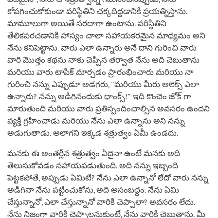
కోపగించుకోకుండా పరిస్థితిని చక్కదిద్దడానికి ప్రయత్నిస్తాను.
మామూలుగా అయితే సరదాగా ఉంటాను. పరిస్థితిని
తేలికపరచడానికి హాస్యం చాలా సహాయకరమైన మాధ్యమం అని
నేను కనిపెట్టాను. వారు ఎలా ఉన్నారు అనే దాని గురించి వారు
వారి మొత్తం కథను నాకు చెప్పిన తర్వాత నేను అది చెబుతాను
మరియు వారు టాపిక్ మార్చడం ప్రారంభించారు మరియు నా
గురించి నన్ను ఎప్పుడూ అడగరు, "మరియు మీరు అలెక్స్ ఎలా
ఉన్నారు? నన్ను అడిగినందుకు థాంక్స్!" ఇది కొంచెం జోక్ గా
మారుతుంది మరియు వారు ప్రతిస్పందించాల్సిన అవసరం ఉందని
వ్యక్తి గ్రహించాడు మరియు నేను ఎలా ఉన్నాను అని నన్ను
అడుగుతాడు. అలాగని ఇక్కడ శత్రుత్వం ఏమీ ఉండదు.
మనకు ఈ అంతర్లీన శత్రుత్వం ఏదైనా ఉంటే మనకు అది
తెలుసుకోవడం సహాయపడుతుంది. అది నన్ను ఇబ్బంది
పెట్టకపోతే, అప్పుడు ఏమిటి? నేను ఎలా ఉన్నానో లేదో వారు నన్ను
అడిగినా నేను పట్టించుకోను, అది అసంబద్ధం. నేను ఏమి
చేస్తున్నానో, ఎలా చేస్తున్నానో వారికి చెప్పాలా? అవసరం లేదు.
నేను నిజంగా వారికి చెప్పాలనుకుంటే, నేను వారికి చెబుతాను. మీ