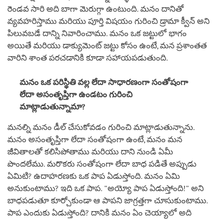
రెండవ సారి అది బాగా మెరుగ్గా ఉంటుంది. మనం దానితో
వ్యవహరిస్తాము మరియు పూర్తి విషయం గురించి డ్రామా క్వీన్ అని
పిలువబడే దాన్ని నివారించాము. మనం ఒక జట్టులో భాగం
అయితే మరియు డాక్యుమెంట్ జట్టు కోసం ఉంటే, మన ప్రశాంతత
వారిని శాంత పరచడానికి కూడా సహాయపడుతుంది.
మనం ఒక పరిస్థితి వల్ల లేదా సాధారణంగా సంతోషంగా
లేదా అసంతృప్తిగా ఉండటం గురించి
మాట్లాడుతున్నామా?
మనల్ని మనం డీల్ చేసుకోవడం గురించి మాట్లాడుతున్నాను.
మనం అసంతృప్తిగా లేదా సంతోషంగా ఉంటే, మనం మన
జీవితాలతో కలిసిపోతాము మరియు దాని నుండి ఏమీ
పొందలేము. మరొకరు సంతోషంగా లేదా బాధ పడితే అప్పుడు
ఏమిటి? ఉదాహరణకు ఒక పాప ఏడుస్తోంది. మనం ఏమి
అనుకుంటాము? ఇది ఒక పాప. "అయ్యో పాప ఏడుస్తోంది!" అని
బాధపడుతూ కూర్చోకుండా ఆ పాపని జాగ్రత్తగా చూసుకుంటాము.
పాప ఎందుకు ఏడుస్తోంది? దానికి మనం ఏం చెయ్యాలో అది