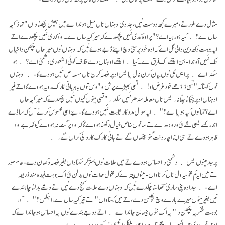
مثال دے طور تے، میرے کجھ دوست نیں، جد وی اوہناں نال میل ہوندا اے میں ہمیش پچھنا واں "تہاڈا کیہ
حال اے؟ کیہ ہو رہیا اے؟" پر اوہ کدی نئیں پچھدے کہ میرا کیہ حال اے۔ اوہ کدی نئیں پچھدے اتے
ایہ بوہت دکھ دین والی گل اے کہ اوہ خود پرستی وچ اینے ڈُبے ہوۓ نیں کہ اوہناں نوں میرا حال پچھن دا خیال
تک نئیں آوندا- ہن ایتھے اک فرق اے۔ کیا ایتھے اوہناں دے خلاف کوئی لاشعوری دشمنی اے؟ ہو
سکدا اے پر ایس گل نوں بیان کرن نال یا ایس اوپر غصہ کرن نال مسلہ حل نئیں ہووے گا- اوہناں
نوں کہنا کہ " تسی ڈاڈھے خود غرض او! تسی بھیڑے پرش او" وس توں باہر ہانی کارک رویہ ہووے گا اتے فیر
اوہناں اوپر چیکنا چلّانا۔ ایس نال معاملہ سدھر نئیں سکدا۔ " تسی مینوں کیوں نئیں پچھدے کہ میرا کیہ حال
اے؟ تہانوں کیہ ہویا اے؟" ایہ سوال مددگار ثابت نئیں ہووے گا- جے اسی محسوس کرنے آں کہ ساڈے
اندر کسے ایسی شے لئی ورودھ اے تے سانوں خاص خیال رکھنا ہووے گا کہ اوہ پرگٹ نہ ہووے کیونکہ جے اوہ
ظاہر ہووے تے اسی اپنا اچار ونت گنوا بیٹھاں گے اتے ہانی کارک کاروائی کراں گے۔
پر جد مینوں ایس دشمنی دا احساس ہووے تے میں حلات نوں بہتر کر سکنا واں بغیر غصہ وکھان دے- عام طور
تے میں ایہ کم مخولیہ ول نال کرنا واں- مینوں پتہ اے کہ مخول حلات نوں بدلن لئی اک بوہت فیدہ مند ذریعہ
اے- جد اوہ اپنی ساری کتھا سنا چکدے نیں کہ اوہناں دے حلات کنج دے نیں اتے وشے بدلنا چاہندے
نیں بغیر مینوں میرے بارے وچ پچھن دے، تے میں کہنا واں " اتے تیرا کیہ حال اے، الیکس؟" آہ،
بوہت شکریہ پچھن دا" ایہ اک مخول جیہا بن جاندا اے اتے دوجے بندے نوں ایہ احساس ہو جاندا اے کہ
اوس نوں وی جواباً میرا حال پچھنا چاہیدا سی- بلکل انج ہی بنا کسے ورودھ دے-