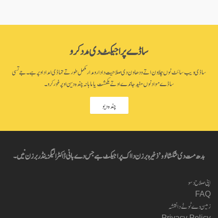
ساڈے پراجیکٹ دی مدد کرو
ساڈی ویب سائٹ نوں چلاون اتے ودھاون دی صلاحیت دا دارومدار مکمل طور تے تہاڈی امداد اوپر ہے۔ جے تسی
ساڈے مواد نوں مفید جاندے او تے یکمشت یا ماہانہ چندہ دین اوپر غور کرو۔
چندہ دیو
بدھ مت دی شکشا لوو’ ذخیرہ برزن دا اک پراجیکٹ ہے جس دے بانی ڈاکٹر الیگزینڈر برزن نیں۔
اپنی صلاح دسو
FAQ
زمین دے ٹوٹے دا نقشہ
Privacy Policy