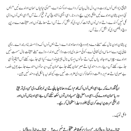
شانتی دیو ایس نوں بوہت ودیہ ول نال بیان کردا اے، اوہ کہندا اے، "لوکی نیانیاں سمان ہوندے نیں" ایس
لئی اوہ پریشان ہوندے نیں بلکل جویں بچے دا رونا۔ اسی اجیہی دَشا وچ کیہ توقع کرنے آں؟ اسی ایس نوں وڈی
گل نئیں کہندے ، اتے اوس نوں شانت کرن دی کوشش کرنے آں اتے معاملے نوں ہور حقیقت دے درپن
وچ ویکھن دی کوشش کرنے آں.
پریشان ہون نال کسے مسلے دے وجود وچ وادھا ہوندا اے، اتے ایس نوں اک وڈا مسلہ بنا دیندا اے۔ ایہی
خالی پن دے احساس دی نشانی اے- کوئی مسلہ وی بوہت وڈا نئیں ہوندا- وڈے مسلے حقیقت نال سہمت نئیں
ہوندے- چیزاں ہو جاندیاں نیں اتے سانوں ایہناں نال نبڑنا پیندا اے- کیا اسی جذبے رکھنے آں؟ یقیناً اسی
جذبے رکھنے آں- پیار، درد مندی اتے صبر سمان بھلے جذبے مہان نیں- پر سانوں مندے جذبے جِویں غصہ،
بےصبری اتے عدم برداشت دا وکھالا کرن دی ضرورت نئیں ہے، کیونکہ ایہ بالکل فیدہ مند نئیں ہین-
انج لگدا اے کہ جے اسی ایس نوں اک قدم اگے ودھانا چاہئیے تے ایہ لوجونگ دی من دی تربیتی
ودیا سمان ہووے گی۔ اسی دراصل اپنی سمسیاواں توں سکھ سکنے آں جے اسی اوہناں نوں ہور
ڈوہنگی سرت
پراپت کرن لئی بطور وسیلہ
استعمال کرئیے۔
بلکل ٹھیک۔
تہاڈے خیال وچ کیا ایہ من دی سرکھشا
غیر حقیقی تے نئیں ہے؟ تہاڈے خیال وچ
کیا