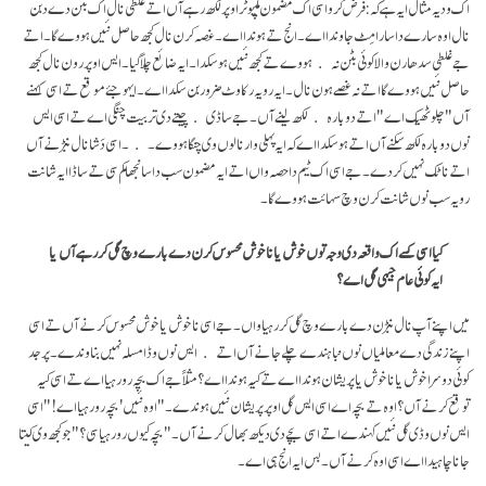
اک ودیہ مثال ایہ ہے کہ: فرض کرو اسی اک مضمون کمپیوٹر اوپر لکھ رہے آں اتے غلطی نال اک بٹن دے دبن
نال اوہ سارے دا سارا مِٹ جاوندا اے۔ انج تے ہوندا اے۔ غصہ کرن نال کجھ حاصل نئیں ہووے گا۔ اتے
جے غلطی سدھارن والا کوئی بٹن نہ ہووے تے کجھ نئیں ہو سکدا۔ ایہ ضائع چلا گیا۔ ایس اوپر رون نال کجھ
حاصل نئیں ہووے گا اتے نہ غصے ہون نال۔ ایہ رویہ رکاوٹ ضرور بن سکدا اے۔ ایہو جئے موقع تے اسی کہنے
آں "چلو ٹھیک اے" اتے دوبارہ لکھ لینے آں۔ جے ساڈی چیتے دی تربیت چنگی اے تے اسی ایس
نوں دوبارہ لکھ سکنے آں اتے ہو سکدا اے کہ ایہ پہلی وار نالوں وی چنگا ہووے۔ ۔ اسی دَشا نال نبڑنے آں
اتے ناٹک نہیں کردے۔ جے اسی اک ٹیم دا حصہ واں اتے ایہ مضمون سب دا سانجھا کم سی تے ساڈا ایہ شانت
رویہ سب نوں شانت کرن وچ سہائت ہووے گا۔
کیا اسی کسے اک واقعہ دی وجہ توں خوش یا ناخوش محسوس کرن دے بارے وچ گل کر رہے آں یا
ایہ کوئی عام جیہی گل اے؟
میں اپنے آپ نال نبڑن دے بارے وچ گل کر رہیا واں۔ جے اسی ناخوش یا خوش محسوس کرنے آں تے اسی
اپنے زندگی دے معاملیاں نوں نباہندے چلے جانے آں اتے ایس نوں وڈا مسلہ نہیں بناوندے۔ پر جد
کوئی دوسرا خوش یا ناخوش یا پریشان ہوندا اے تے کیہ ہوندا اے؟ مثلاً جے اک بچہ رو رہیا اے تے اسی کیہ
توقع کرنے آں؟ اوہ تے بچہ اے اسی ایس گل اوپر پریشان نئیں ہوندے۔" اوہ نئیں' بچہ رو رہیا اے!"اسی
ایس نوں وڈی گل نئیں کہندے اتے اسی بچے دی دیکھ بھال کرنے آں۔ "بچہ کیوں رو رہیا سی؟"جو کجھ وی کیتا
جانا چاہیدا اے اسی اوہ کرنے آں۔ بس ایہ انج ہی اے۔