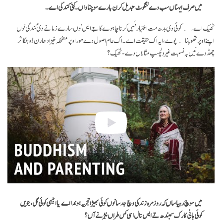
میں صرف ایہناں سب دے لنگوٹ تبدیل کرن بارے سوچنا واں۔ کِنی گندگی اے۔
ٹھیک اے۔ کوئی وی بدھ مت اختیار نئیں کرنا چاہوے گا جے ایس نوں سارے زمانے دی گندگی نوں
اپنے اوپر تھوپنا پوے، ایہ اک حقیقت اے۔ اک عام اصول دے طور اوپر مضحکہ خیز ادھارن ڈوہنگا اثر
چھڈدے نیں بہ نسبت غیر دلچسپ مثالاں دے- ٹھیک؟
میں سوچ رہیا ساں کہ روزمرہ زندگی وچ جد سانوں کوئی بھیڑا تجربہ ہوندا اے یا اجیہی کوئی گل، جویں
کوئی ہانی کارک سمبندھ تے ایس نال اسی کس طراں نبڑنے آں؟