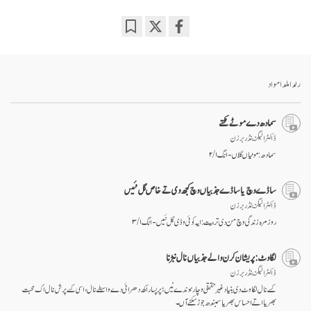
Bookmark
Share
on
facebook
رلدا ملدا مواد
سمادھ دے موٹے نکتے
ڈاکٹر الیگزینڈر برزن
سمادھ: موٹیاں گلاں - انگ ۱ / ۲
ساڈے وچ یا ساڈے جذبیاں وچ کجھ وی تے خاص گل نئیں
ڈاکٹر الیگزینڈر برزن
روز مرہ زندگی وچ من دی تربیت: ایہ کوئی وڈی گل نئیں - انگ ۱ / ۳
لگاوٹ: پریشان کرن والے جذبیاں نال نبڑنا
ڈاکٹر الیگزینڈر برزن
کسے نال لگاوٹ دی بنیاد غیر حقیقی وچار ہوندے نیں؛ پر پسار اکھ دھرائی دے واسطے نال، اسی کسے پرش نال اک محبت
بھریا اتے احساس بھریا سمبندھ جوڑ سکنے آں۔