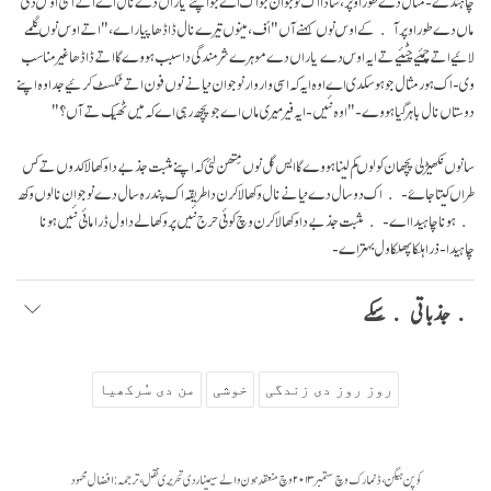
چاہندے- مثال دے طور اوپر، ساڈا اک نوجوان جواک اے جو اپنے یاراں دے نال اے اتے اسی اوس دی
ماں دے طور اوپر آ کے اوس نوں کہنے آں "اُف، مینوں تیرے نال ڈاڈھا پیار اے،" اتے اوس نوں گلمے
لائیے اتے چمئیے چٹئیے تے ایہ اوس دے یاراں دے موہرے شرمندگی دا سبب ہووے گا اتے ڈاڈھا غیر مناسب
وی- اک ہور مثال جو ہو سکدی اے اوہ ایہ کہ اسی وار وار نوجوان نیانے نوں فون اتے ٹکسٹ کرئیے جد اوہ اپنے
دوستاں نال باہر گیا ہووے- "اوہ نئیں- ایہ فیر میری ماں اے جو پچھ رہی اے کہ میں ٹھیک تے آں؟"
سانوں نکھیڑلی پچھان کولوں کم لینا ہووے گا ایس گل نوں مِتھن لئی کہ اپنے مثبت جذبے دا وکھالا کدوں تے کس
طراں کیتا جاۓ- اک دو سال دے نیانے نال وکھالا کرن دا طریقہ اک پندرہ سال دے نوجوان نالوں وکھ
ہونا چاہیدا اے- مثبت جذبے دا وکھالا کرن وچ کوئی حرج نئیں پر وکھالے دا ول ڈرامائی نئیں ہونا
چاہیدا- ذرا ہلکا پھلکا ول بہتر اے-
جذباتی سِکے
روز روز دی زندگی
خوشی
من دی سُرکھیا
کوپن ہیگن، ڈنمارک وچ ستمبر ۲۰۱۳ وچ منعقد ہون والے سیمینار دی تحریری نقل، ترجمہ: افضال محمود