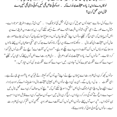
لوکاں دے لئ ایہ زیادہ حقیقت پسند اے کہ اوہ کوئی خاص گل نئیں، کوئی وڈی گل نئیں دے
قول اوپر عمل کرن؟
ساڈے کول ساڈے سبھاو نوں تبدیل کرن دی کوشش لئی لوجونگ دا من دی تربیت دا طریقہ موجود اے-
مثال دے طور تے، اسی منفی دشا نوں مثبت دَشا دے طور تے ویکھ سکنے آں۔ ایہ بوہت ودیہ طریقہ اے، پر
ایس توں پہلاں کہ اسی انج کر سکئیے سانوں اپنے منفی جذبیاں نوں ودھا چڑھا کے بیان کرن دی بجاۓ صورت
حال نوں حقیقت دی اکھ نال ویکھنا ہووے گا- پر انج کرنا اوکھا اے جد کہ اسی منفی معاملیاں نوں پہلے نالوں
ودھا کے اوہناں نوں اک آفت دا روپ دے چکے ہوئیے- " اوہ ایہ کیہ آفت اے! بچے نے لنگوٹ نوں فیر گندا
کر دتا اے۔" سانوں اک زیادہ حقیقت پسند اکھ دھرائی دی ضرورت اے ایس توں پہلے کہ اسی ایہ کہ سکئیے "
سب دے گندے لنگوٹ میرے کول آ جاون۔ میں سب دے گندے لنگوٹ بدلن نوں تیار آں۔"
سانوں کجھ کرن دی ضرورت اے: پہلاں بچے نے اپنے آپ نوں گندا کیتا۔ تے فیر کیہ ہویا؟ اوہ بچہ ہی تے ہے۔
اسی لنگوٹ بدل دیاں گے۔ ہن بدلن ویلے سانوں ایس بھیڑی حقیقت نال واسطہ پیندا اے کہ اوہ بدبو دار
اے، اجیہے حال وچ اسی لوجونگ دی ایس مشق دا سوچ سکنے آں کہ "بچے نوں صاف کرن دے عمل نال میں
سب دے داغ اتے گندگی دور کر رہیا واں۔ انج کرن نال میں سب نوں صاف کرن دے قابل ہون دا سبب
بن سکنا واں۔" پر سب توں پہلے سانوں ایس نوں اک آفت دے طور اوپرسمجھن نوں ختم کرن دی ضرورت
اے۔ سانوں انج ہولی ہولی کرنا ہووے گا-