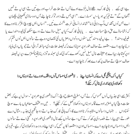
جے اسی کسے ہانی کارک رشتے نال جُڑے ہوۓ آں اتے حلات خراب ہو رہے نیں تے اسی ایہ تے نہیں
آکھاں گے "تے فیر کیہ ہویا- ایہ سمسار اے۔" اسی جس شے دا ورتو کرنا چاہنے آں اوہ ساڈی نکھیڑلی پچھان
اے جس نوں تقدس مآب دلائی لاما " شاندار انسانی سُرت" کہندے نیں۔ "اساں ایس چیز وچ انتر کرنا ہووے گا
کہ دَشا ساڈے حق وچ سہائت اے یا ہانی کارک- کیا ایہ میل ساڈے اتے دوجے منکھ لئی فیدہ مند اے یا
غیر فیدہ مند؟ جے ایہ فیدہ مند نئیں سغوں دونواں دھڑیاں لئی نقصان دہ ہے تے سانوں ایس نوں ختم کر
دینا چاہیدا اے- مقصد تے صاف طور اوپر سوچنا اے نہ کہ فیصلہ حلات دی مبالغہ آرائی اتے ٹیویاں دی بنیاد
اوپر کیتا جا رہیا اے جو حقیقت نال میل نئیں رکھدے۔ کدی کدی سمبندھ توڑ دینا یقیناً بہتر اے- پر ایہ فیصلہ
صاف سوچ اتے صاف پرکھ دے بعد کرنا چاہیدا اے -
کیا ایہ اک چنگی گل اے کہ انسان اپنے لا شعوری احساس توں واقف ہووے اتے اوہناں دا
وکھالا وی ایمانداری نال کر سکے؟
اکثر سمے اسی جذبیاں نوں محسوس کرنے آں، مغربی اصطلاح وچ، 'اک لاشعوری پدھر اوپر'- سوال ایہ ہے کہ بعض
حلات وچ کیا ایہ بہتر نہ ہووے گا کہ اوہناں دا وکھالا کھل کے کر سکئیے؟ میں دو مختلف معاملیاں بارے سوچ
سکنا واں جنہاں دا سانوں مشاہدہ کرنا ہووے گا، اک ہانی کارک جذبہ اتے دوجا تعمیری جذبہ۔ مثال دے
طور تے اسی پیار اتے غصہ دی پرکھ کرنے آں- جے سانوں کسے نال لاشعوری طور اوپر دشمنی اے تے سانوں
ایس دا احساس ہونا چاہیدا اے- احساس ہون دا مقصد اُکا ایہ نئیں کہ اسی اپنے ورودھ دا وکھالا وی کرئیے- فیر وی
سانوں جو ہو رہیا اے اوس دے مختلف پرتاں دی مختلف ول نال پرکھ کرن دی لوڑ اے-