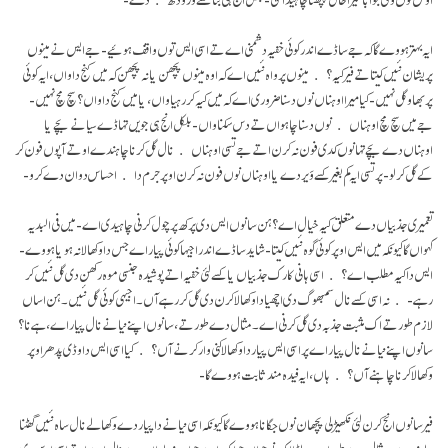
ایہ بہتر ہووے گا کہ جے ساڈے اندر کوئی خفیہ دشمنی اے تے اسی ایس توں واقف ہوئیے- جے ایس نے مینوں
پریشان نئیں کیتا تے فیر کیہ؟ مینوں پرواہ نئیں اے کہ اوہ مینوں پچھن یا نہ پچھن کہ میں کنج دا واں، ایہ کوئی
پربھاو گل نہیں- کیا میرا اوہناں نوں دسنا ضروری اے کہ میں کیہ کر رہیا واں، یا میں کنج دا واں؟ سچ مچ نہیں-
جے میں سچ مچ اوہناں نوں دسنا چاہواں تے دس سکنا واں- بلکل انج ہی جویں تہاڈے سیانے بچے یا
اوہناں دے بچے تہانوں کدی فون نہ کرن اتے جے تسی اوہناں نال گل کرنا چاہندے او تے آپوں فون کر
کے گل کر لو- پر تسی ایہ کم بغیر کسے وَیر دے یا اوہناں نوں فون نہ کرن اوپر جرم دا احساس دوان دے کرو-
تعمیری جذبیاں دے متعلق کیہ خیال اے؟ ہن سانوں ایس دی پرکھ پرچول کرنی چاہیدی اے- میں فی البدیہ
کہواں گا کیونکہ میں ایس اوپر کوئی گوہ نئیں کیتا- شاید ساڈے اندر اجیہا کوئی پیار اے جس دا وکھالا نہ ہویا ہووے-
ایس دا کیہ مطلب اے؟ اسی ہانی کارک جذبیاں یا کسے لئی خفیہ اتے پوشیدہ جنسی موہ رکھن دی گل نئیں کر
رہے- نہ اسی کسے نال سمبھوگ دی اچھیا دا وکھالا کرن دی گل کر رہے آں۔ اجیہی کوئی گل نئیں۔ ہن اساں
لازم طور تے اک مثبت جذبہ دی گل کرنی اے۔ مثال دے طور تے، سانوں اپنے نیانے نال پیار اے، ہے نا؟
سانوں اپنے نیانے نال پیار اے پر اسی ایس پیار دا وکھالا کنی وار کرنے آں؟ کیا اسی ایس دا وڈی پدھر اوپر
وکھالا کرنا چاہنے آں؟ ہاں، ایہ فیدہ مند ثابت ہووے گا-
فیر سانوں انج کرن لئی نکھیڑلی پچھان نوں جگانا ہووے گا کیونکہ اسی نیانے دا پیار دے وکھالے نال ساہ نئیں گھٹنا