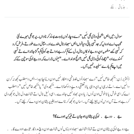
facebook
جذباتی سِکے
سوال: میں ایس "کوئی وڈی گل نئیں" دے وچار نوں بوہت پسند کرنا واں۔ پر جو گل میرے لئی
عجیب اے اوہ ایہ کہ جد تسی باقی دنیا نوں ایس سبھاو نال ملدے او۔ مثال دے طور تے، فرض کرو
کہ تسی کسے منصوبہ اوپر دوجے لوکاں نال رل کے کم کر رہے او اتے جد کوئی کم وگڑ جاندا اے تے تسی
کہندے او، "اچھا، کوئی وڈی گل نئیں؟ انج ہوندا اے۔" مینوں ڈر اے کہ دوجے لوکی سوچن گے کہ
میں اپنے کم بارے سنجیدہ نہیں آں۔
ڈاکٹر برزن: "کجھ خاص نئیں"دے سبھاو نوں غلط فہی دا شکار نئیں ہون دینا چاہیدا- ایس دا مطلب کجھ نہ کرن
دا نئیں اے۔ اتے نہ ہی ایہ لا پرواہی یا لا تعلقی رویے دا وکھالا اے۔ "کجھ وی" یا " کجھ خاص نئیں"دا مطلب
اے کہ اسی خوش یا ناخوش ہون نوں زیادہ پربھاو نئیں جاندے۔ اسی دلیل نال اتے شانت ول نال جو کجھ وی
کر رہے ہونے آں اوس نوں نبیڑ لینے آں۔ اساں جو کجھ کرنا اے اوہ بغیر پریشان ہون دے کر لینے آں۔
جے دوجے لوکی پریشان ہو جان تے فیر کیہ ہووے گا؟
جے دوجے لوکی پریشان ہون تے تہاڈا شانت سبھاو اوہناں نوں شانت ہون وچ مددگار ثابت ہووے گا۔