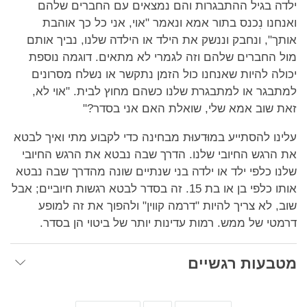
ילדה בגיל ההתבגרות והם נמצאים עם החברים שלהם
ואנחנו נִכנס בתור אמא ונאמר "אוי, אני כל כך אוהבת
אותך", ונחבק וננשק את הילד או הילדה שלנו, נביך אותם
מול החברים שלהם וזה לגמרי לא מתאים. דוגמה נוספת
יכולה להיות שאנחנו כול הזמן נתקשר או נשלח מסרונים
למתבגר או למתבגרת שלנו כשהם מחוץ לבית. "אוי לא,
זאת שוב אמא שלי, שואלת האם אני בסדר?"
עלינו להסתייע במוּדעוּת מבחינה כדי לקבוע מתי ואיך לבטא
את הרגש החיובי שלנו. הדרך שבה נבטא את הרגש החיובי
שלנו כלפי ילד או ילדה בני שנתיים שונה מהדרך שבה נבטא
אותו כלפי בן או בת 15. זה בסדר לבטא רגשות חיוביים; אבל
שוב, לא צריך להיות "דרמה קווין" ולהפוך את זה למופע
דרמטי של ממש. רמות עדינות יותר של ביטוי הן בסדר.
מטבעות רגשיים