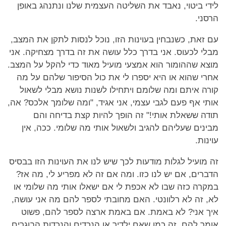
לידי ביטוי, נאבד את השליטה העצמית שלנו ונתנהג באופן
הרסני.
עם זאת, כשנבחין בעוינות הזו, נוכל לנסות לתקן את המצב,
מבלי לכעוס. אני בדרך כלל עושה את זה בדרך מצחיקה. אני
מוצא שההומור הוא אמצעי מועיל מאוד כדי להקל על המצב.
אחרי שהוא או היא יספרו לי את כול הסיפור שלהם על מה
קורה איתם ומה שלומם ויתחילו לשנות נושא מבלי לשאול
אותי אף פעם לגבי עצמי, אני אגיד, "ומה שלומך אלכס? אה,
תודה ששאלת אותי!" זה הופך להיות קצת בדיחה והם
מבינים שעליהם להגיב ולשאול אותי מה שלומי. ככה, אין
עוינות.
זה מועיל לגלות מודעות לכך שיש לנו את העוינות הזו בבסיס
הדברים, אם יש לנו כזו. ומה אם זה לא מפריע לי, מה אז?
במקרה כזה שבו לא אכפת לי אם ישאלו אותי מה שלומי או
לא, זה לא רלוונטי. האם מחובתי לספר להם מה אני עושה,
איך אני? לא באמת. אם באמת ארצה לספר להם, פשוט
אומר להם. זה כמו שאִם ילדיך או הנכדים והנכדות הבוגרים