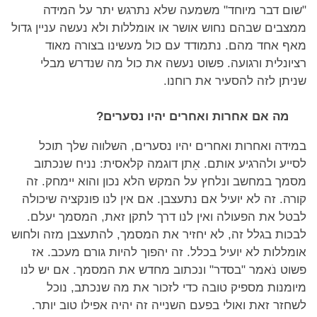
"שום דבר מיוחד" משמעה שלא נתרגש יתר על המידה
ממצבים שבהם נחוש אושר או אומללות ולא נעשה עניין גדול
מאף אחד מהם. נתמודד עם כול מעשינו בצורה מאוד
רציונלית ורגועה. פשוט נעשה את כול מה שנדרש מבלי
שניתן לזה להסעיר את רוחנו.
מה אם אחרות ואחרים יהיו נסערים?
במידה ואחרות ואחרים יהיו נסערים, השלווה שלך תוכל
לסייע ולהרגיע אותם. אֵתן דוגמה קלאסית: נניח שנכתוב
מסמך במחשב ונלחץ על המקש הלא נכון והוא יימחק. זה
קורה. זה לא יועיל אם נתעצבן. אם אין לנו פונקציה שיכולה
לבטל את הפעולה ואין לנו דרך לתקן זאת, המסמך יעלם.
לבכות בגלל זה, לא יחזיר את המסמך, להתעצבן מזה ולחוש
אומללות לא יועיל בכלל. זה יהפוך להיות גורם מעכב. אז
פשוט נֹאמר "בסדר" ונכתוב מחדש את המסמך. אם יש לנו
מיומנות מספיק טובה כדי לזכור את מה שנכתב, נוכל
לשחזר זאת ואולי בפעם השנייה זה יהיה אפילו טוב יותר.