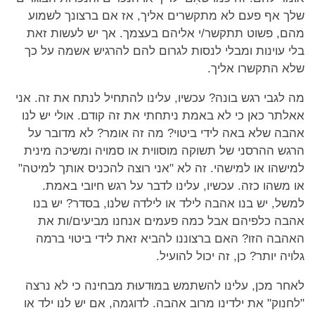
שלך אף פעם לא מתקשרים אליך, אז אם ברצונך לשמוע
מהם, פשוט תתקשר/י אליהם בעצמך. אך יש לעשות זאת
בלי עוינות ומבלי לנסות לגרום להם להרגיש אשמה על כך
שלא התקשרו אליך.
מה לגבי רגש בונה? עכשיו, עלינו להתחיל לנתח את זה. אני
אאלתר כאן כי לא באמת ניתחתי את זה קודם. אולי יש לנו
אהבה שלא באה לידי ביטוי? מה זה אומר? לא מדובר על
הרגש ההרסני של תשוקה מוסווית או סמויה ומשיכה מינית
למישהו או למישהי. זה לא "אני רוצה להכניס אותך למיטה"
או משהו כזה. עכשיו, עלינו לדבר על רגש חיובי באמת.
למשל, יש בנו אהבה לילד או לילדה שלנו, בסדר? יש בנו
אהבה כלפיהם אבל כמה פעמים אנחנו מביעים/ות את
האהבה הזו? האם ברצוננו להביא זאת לידי ביטוי ברמה
גלויה יותר? כן, זה יכול להועיל.
לאחר מכן, עלינו להשתמש במוּדעוּת מבחינה כי לא נרצה
"לחנוק" את ילדינו מרוב אהבה. לדוגמה, אם יש לנו ילד או