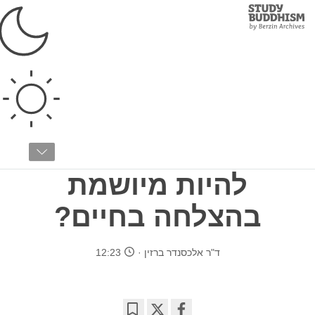
Study
Clos
Buddhism
Home
›
בודהיזם טיבטי
›
אימון התודעה
›
מהו אימון התודעה?
האם גישה של "שום
דבר מיוחד" יכולה
להיות מיושמת
בהצלחה בחיים?
ד"ר אלכסנדר ברזין
12:23