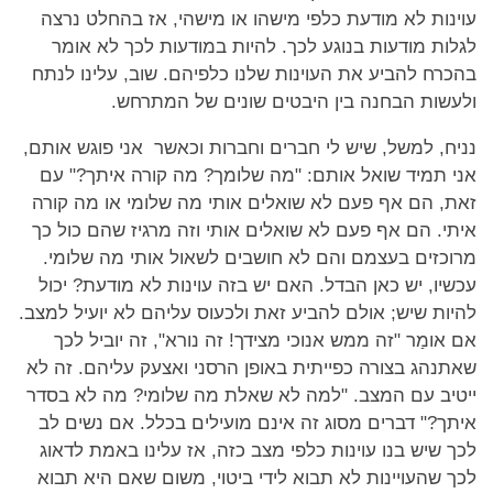
עוינות לא מודעת כלפי מישהו או מישהי, אז בהחלט נרצה
לגלות מודעות בנוגע לכך. להיות במודעות לכך לא אומר
בהכרח להביע את העוינות שלנו כלפיהם. שוב, עלינו לנתח
ולעשות הבחנה בין היבטים שונים של המתרחש.
נניח, למשל, שיש לי חברים וחברות וכאשר אני פוגש אותם,
אני תמיד שואל אותם: "מה שלומך? מה קורה איתך?" עם
זאת, הם אף פעם לא שואלים אותי מה שלומי או מה קורה
איתי. הם אף פעם לא שואלים אותי וזה מרגיז שהם כול כך
מרוכזים בעצמם והם לא חושבים לשאול אותי מה שלומי.
עכשיו, יש כאן הבדל. האם יש בזה עוינות לא מודעת? יכול
להיות שיש; אולם להביע זאת ולכעוס עליהם לא יועיל למצב.
אם אומַר "זה ממש אנוכי מצידך! זה נורא", זה יוביל לכך
שאתנהג בצורה כפייתית באופן הרסני ואצעק עליהם. זה לא
ייטיב עם המצב. "למה לא שאלת מה שלומי? מה לא בסדר
איתך?" דברים מסוג זה אינם מועילים בכלל. אם נשים לב
לכך שיש בנו עוינות כלפי מצב כזה, אז עלינו באמת לדאוג
לכך שהעויינות לא תבוא לידי ביטוי, משום שאם היא תבוא