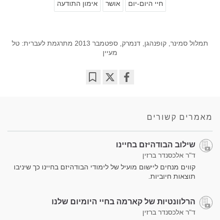
חיי היום-יום
אושר
אימון התודעה
תמלול סמינר, קופנהגן, דנמרק, ספטמבר 2013 מתרגמת לעברית: טל
מעיין
Bookmark
Share
on
facebook
מאמרים קשורים
שילוב הבודהיזם בחיינו
ד"ר אלכסנדר ברזין
קווים מנחים ליישום מועיל של לימודי הבודהיזם בחיינו כך שיניבו
תוצאות חיוביות.
הרלוונטיות של קארמה בחיי היומיום שלנו
ד"ר אלכסנדר ברזין