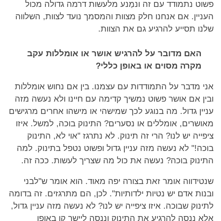
פשוט נתמודד עם זה ונמַנע מלעשות דרמה גדולה מכול
העניין. אם אנחנו חלק מצוות והמסמך נועד לצוות, השלווה
שלנו תסייע להרגיע גם את הצוות.
האם מדובר על להרגיש אושר או אומללות עקב
מקרה מסוים או באופן כללי?
אני מדבר על התמודדות עם עצמנו. בין אם נחוש אומללות
ובין אם אושר פשוט נמשיך קדימה עם חיינו ולא נעשה מזה
עניין גדול. מה בנוגע לכך שמישהי או מישהו אחרים מרגישים
מאושרים, אומללים או נסערים? התינוק בוכה, למשל. איזו
ציפייה יש לנו? הרי זה תינוק. לא נתרגז "אוי לא, התינוק
בוכה!" לא נעשה מזה עניין גדול ופשוט נטפל בתינוק. למה
התינוק בוכה? נעשה את כול מה שצריך לעשות. ככה זה.
שנטידווה אומר זאת בצורה יפה מאוד. הוא אומר ש"לבני
ובנות אדם יש נטיות ילדותיות". לכן, הם מתרגזים. זה בדומה
לתינוק שבוכה. איזו ציפייה יש לנו? לא נעשה מזה עניין גדול,
אלא ננסה להרגיע את התינוק וננסה ליישר קו באופן