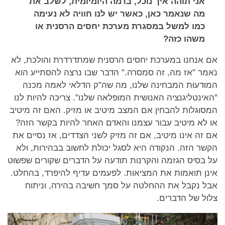
אני תוהה איך נוכל, ברמה היומיומית, לשלב את
מה שנאמר כאן, כאשר יש לנו חוויה לא נעימה
כמו למשל במסגרת מערכת יחסים הרסנית או
משהו כזה?
אם אנחנו במערכת יחסים הרסנית שמתדרדרת והולכת, לא
נֹאמר "אז מה, זה סמסרה." הדבר שבו נרצה להסתייע הוא
המוּדעוּת המבחינה שלנו, מה שה"ק הדלאי לאמה מכנה
"האינטליגנציה האנושית המופלאה שלנו". צריכה להיות לנו
המסוגלות להבחין אם המצב מיטיב או מזיק. האם זה מיטיב
או לא מיטיב עבור עצמנו והאדם האחר להיות בקשר הזה?
אם זה אינו מיטיב, אם זה מזיק לשני הצדדים, אז נסיים את
הקשר הזה. הנקודה היא לסגל יכולת לחשוב בבהירות, ולא
על בסיס הגזמה והקרנות תודעה על הדברים שקורים שפשוט
אינן תואמות את המציאות. לפעמים עדיף להיפרד, בהחלט.
אבל נקבל את ההחלטה על סמך חשיבה בהירה, וניתוח
צלול של הדברים.