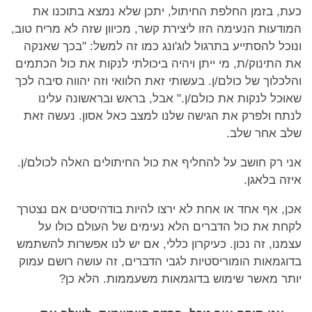
כעת, בזמן החלפת החיתול, יתכן שלא נמצא בתוכנו את
המודעוּת הנעימה הזו ליצירת קשר, מכיוון שזה לא מריח טוב,
ונוכל להסתייע בתרגול לוג'ונג כמו זה למשל: "בכך שאנקה
את התינוק/ת, מי ייתן ויהיה ביכולתי לנקות את כול הכתמים
והלכלוך של כולם/ן. בעשותי זאת הלוואי וזה יהווה סיבה לכך
שאוּכל לנקות את כולם/ן." אבל, בראש ובראשונה עלינו
לנתח ולפרק את הגישה שלנו למצב כאל אסון. נעשה זאת
שלב אחר שלב.
אני רק חושב על להחליף את כול החיתולים האלה לכולם/ן.
איזה בלאגן.
אכן, אף אחד או אחת לא ירצו להיות בודהיסטים אם נצטרך
לקחת את כול הדברים הלא נעימים של העולם כולו על
עצמנו, זה נכון. כעיקרון כללי, אם יש לנו אפשרות להשתמש
בדוגמאות הומוריסטיות לגבי הדברים, זה עושה רושם עמוק
יותר מאשר שימוש בדוגמאות משעממות. הלא כן?