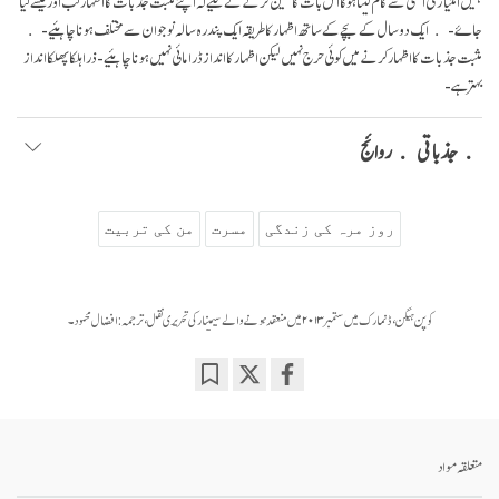
ہمیں امتیازی آگہی سے کام لینا ہو گا اس بات کا تعیّن کرنے کے لئیے کہ اپنے مثبت جذبات کا اظہار کب اور کیسے کیا
جاۓ- ایک دو سال کے بچے کے ساتھ اظہار کا طریقہ ایک پندرہ سالہ نوجوان سے مختلف ہونا چاہئیے-
مثبت جذبات کا اظہار کرنے میں کوئی حرج نہیں لیکن اظہار کا انداز ڈرامائی نہیں ہونا چاہئیے- ذرا ہلکا پھلکا انداز
بہتر ہے-
جذباتی روائج
روز مرہ کی زندگی
مسرت
من کی تربیت
کوپن ہیگن، ڈنمارک میں ستمبر ۲۰۱۳ میں منعقد ہونے والے سیمینار کی تحریری نقل، ترجمہ: افضال محمود۔
Bookmark
Share
on
facebook
متعلقہ مواد