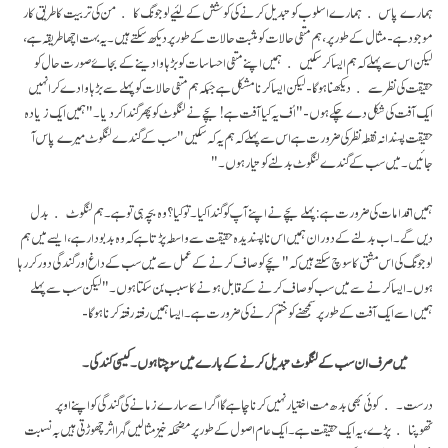
ہمارے پاس ہمارے اسلوب کو تبدیل کرنے کی کوشش کے لئیے لوجونگ کا من کی تربیت کا طریق کار
موجود ہے- مثال کے طور پر، ہم منفی حالات کو مثبت حالات کے طور پر دیکھ سکتے ہیں۔ یہ بہت اچھا طریقہ ہے،
لیکن اس سے پہلے کہ ہم ایسا کر سکیں ہمیں اپنے منفی احساسات کو بڑہاوا دینے کے بجاۓ صورت حال کو
حقیقت کی نظر سے دیکھنا ہو گا- لیکن ایسا کرنا مشکل ہے جبکہ ہم منفی حالات کو پہلے سے بڑہاوا دے کر انہیں
ایک آفت کی شکل دے چکے ہوں- " اُف یہ کیا آفت ہے! بچے نے لنگوٹ کو پھر گندا کر دیا۔" ہمیں ایک زیادہ
حقیقت پسندانہ نقطہ نظر کی ضرورت ہے اس سے پہلے کہ ہم یہ کہ سکیں " سب کے گندے لنگوٹ میرے پاس آ
جائیں۔ میں سب کے گندے لنگوٹ بدلنے کو تیار ہوں۔"
ہمیں اقدامات کی ضرورت ہے: پہلے بچے نے اپنے آپ کو گندا کیا۔ تو کیا؟ وہ بچہ ہی تو ہے۔ ہم لنگوٹ بدل
دیں گے۔ اب بدلنے کے دوران ہمیں اس ناپسندیدہ حقیقت سے واسطہ پڑتا ہے کہ وہ بدبو دار ہے، ایسے میں ہم
لوجونگ کی اس مشق کا سوچ سکتے ہیں کہ "بچے کو صاف کرنے کے عمل سے میں سب کے داغ اور گندگی دور کر رہا
ہوں۔ ایسا کرنے سےمیں سب کو صاف کرنے کے قابل ہونے کا سبب بن سکتا ہوں۔" لیکن سب سے پہلے
ہمیں اسے ایک آفت کے طور پرسمجھنے کو ختم کرنے کی ضرورت ہے۔ ایسا ہمیں رفتہ رفتہ کرنا ہو گا-
میں صرف ان سب کے لنگوٹ تبدیل کرنے کے بارے میں سوچتا ہوں۔ کیسی گندگی۔
درست۔ کوئی بھی بدھ مت اختیار نہیں کرنا چاہے گا اگر اسے سارے زمانے کی گندگی کو اپنے اوپر
تھوپنا پڑے، یہ ایک حقیقت ہے۔ ایک عام اصول کے طور پر مضحکہ خیز مثالیں گہرا اثر چھوڑتی ہیں بہ نسبت