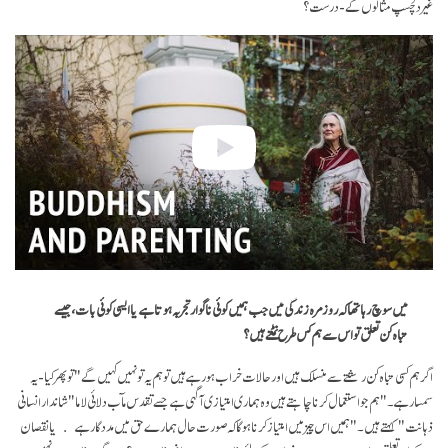
غیر دلچسپ مثالوں کے- درست؟
میں سوچ رہا تھا کہ روزمرہ زندگی میں جب ہمیں کوئی نا گوار تجربہ ہوتا ہے یا ایسی کوئی بات، جیسے
تباہ کن تعلق تو اس سے ہم کس طرح نمٹتے ہیں؟
اگر ہم کسی تباہ کن رشتے سے منسلک ہیں اور حالات خراب ہو رہے ہیں تو ہم یہ تو نہیں کہیں گے " تو پھر کیا- یہ
سمسار ہے۔" ہم جو استعمال کرنا چاہتے ہیں وہ ہماری امتیازی آگہی ہے جسے تقدس مآب دلائی لاما " شاندار انسانی
ذہانت" کہتے ہیں۔ "ہمیں اس چیز میں امتیاز کرنا ہو گا کہ صورت حال ہمارے حق میں مددگار ہے یا نقصان