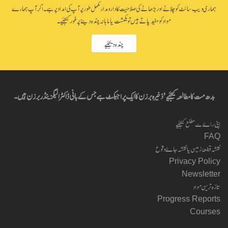
ہماری ویب سائٹ کو چلانے اور بڑھانے کی صلاحیت کا دارومدار مکمل طور پر آپ کی امداد پر ہے۔ اگر آپ ہمارے
مواد کو مفید پاتے ہیں تو یکمشت یا ماہانہ چندہ دینے پر غور کیجئیے۔
چندہ دیجئیے
بدھ مت کا مطالعہ کیجئیے’ ذخیرہ برزن کا ایک پراجیکٹ ہے جس کے بانی ڈاکٹر الیگزینڈر برزن ہیں۔
اپنی راۓ سے مطلع کیجئیے
FAQ
نقشہ قطعۂ زمین یا نقشہ جاۓ وقوع
Privacy Policy
Newsletter
تازہ ترین مواد
Progress Reports
Courses