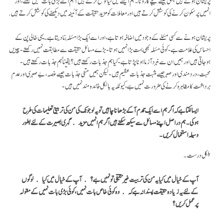
پریشان ہوتے ہیں بلکل جیسے بچے کا رونا۔ ہم ایسے میں کیا توقع کرتے ہیں؟ ہم اسے بڑی بات نہیں کہتے ، اور
انہیں پرسکون کرنے کی کوشش کرتے ہیں اور معاملات کو مزید حقیقت کے آئینہ میں دیکھنے کی کوشش کرتے ہیں.
پریشان ہونے سے کسی مسٔلے کے وجود میں اضافہ ہوتا ہے،اور اسے ایک بڑا مسٔلہ بنا دیتا ہے۔ یہی خالی پن کے
احساس کی علامت ہے- کوئی مسٔلہ بھی بہت بڑا نہیں ہوتا- بڑے مسائل حقیقت سے مطابقت نہیں رکھتے- چیزیں
ہو جاتی ہیں اور ہمیں ان سے نبرد آزما ہونا پڑتا ہے- کیا ہم جذبات رکھتے ہیں؟ یقیناً ہم جذبات رکھتے ہیں-
محبت، درد مندی اور صبر جیسے مثبت جذبات عظیم ہیں- لیکن ہمیں منفی جذبات جیسے غصہ، بےصبری اور عدم
برداشت کا مظاہرہ کرنے کی ضرورت نہیں ہے، کیونکہ یہ بالکل فائدہ مند نہیں ہیں-
ایسا لگتا ہے کہ اگر ہم اسے ایک قدم آگے بڑھانا چاہیں تو یہ لوجونگ کی من کی تربیتی تعلیمات کی طرح
ہوگی۔ ہم دراصل اپنے مسائل سے سیکھ سکتے ہیں اگر ہم انہیں مزید
گہری بصیرت کے لئے بطور
وسیلہ
استعمال کریں۔
بلکل درست۔
آپ کے خیال میں کیا یہ من کی تربیت
غیر حقیقی تو نہیں ہے؟ آپ کے خیال میں
کیا لوگوں
کے لئے یہ زیادہ حقیقت پسندانہ ہے کہ وہ کوئی خاص بات نہیں، کوئی بڑی بات نہیں کے مقولہ
پر عمل کریں؟