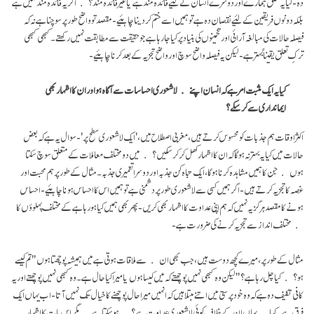
دہ- کیا یہ تعلق ہمارے اور دوسرے انسان کے لئیے فائدہ مند ہے یا غیر فائدہ مند؟ اگر یہ فائدہ مند نہیں ہے
بلکہ دونوں فریقین کے لئیے نقصان دہ ہے تو ہمیں اسے ختم کر دینا چاہئیے- مقصد تو واضح طور پر سوچنا ہے نہ کہ
فیصلہ حالات کی مبالغہ آرائی اور تخمینوں کی بنیاد پر کیا جا رہا ہے جو حقیقت سے مطابقت نہیں رکھتے۔ کبھی کبھی
ترکِ تعلق یقیناً بہتر ہے- لیکن یہ فیصلہ واضح سوچ اور واضح تجزیہ کے بعد کرنا چاہئیے-
کیا یہ ایک مثبت امر ہے کہ انسان اپنے لا شعوری احساسات سے آگاہ ہو اور ان کا اظہار بھی
ایمانداری سے کر سکے؟
اکثر اوقات ہم جذبات کو محسوس کرتے ہیں، مغربی اصطلاح میں، 'ایک لاشعوری سطح پر'- سوال یہ ہے کہ بعض
حالات میں کیا یہ بہتر نہ ہو گا کہ ان کا اظہار کھل کر کر سکیں؟ میں دو مختلف معاملات کے متعلق سوچ سکتا
ہوں جن کا ہمیں مشاہدہ کرنا ہو گا، ایک تباہ کن جذبہ اور دوسرا تعمیری جذبہ۔ مثال کے طور پر ہم محبت اور
غصہ کا تجزیہ کرتے ہیں- اگر ہمیں کسی سے لاشعوری طور پر دشمنی ہے تو ہمیں اس کا احساس ہونا چاہئیے- احساس
ہونے کا مقصد ہرگز یہ نہیں کہ ہم اپنی عداوت کا اظہار بھی کریں- پھر بھی ہمیں کیا ہو رہا ہے کے مختلف پہلوؤں کا
مختلف انداز سے تجزیہ کرنے کی ضرورت ہے-
مثال کے طور پر، میرے کچھ دوست ہیں، جب بھی ان سے ملاقات ہوتی ہے میں ہمیشہ پوچھتا ہوں "تم کیسے
ہو؟ کیا چل رہا ہے؟" لیکن وہ کبھی نہیں پوچھتے کہ میں کیسا ہوں یا میرا کیا حال ہے۔ وہ کبھی نہیں پوچھتے اور یہ
کافی تکلیف دہ ہے کہ وہ خود پرستی میں اتنے مبتلا ہیں کہ انہیں میرا حال پوچھنے کا خیال تک نہیں آتا- اب یہاں ایک
فرق ہے۔ کیا یہاں ان کے خلاف کوئی لاشعوری عداوت ہے؟ ہو سکتا ہے مگر اس بات کا اظہار