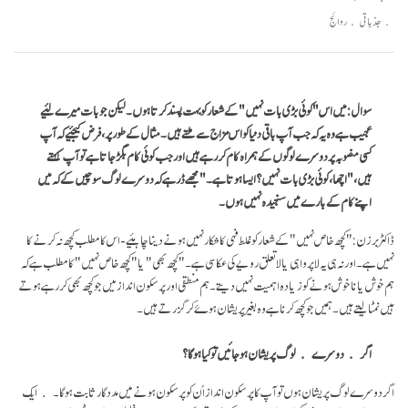
facebook
جذباتی روائج
سوال: میں اس "کوئی بڑی بات نہیں" کے شعار کو بہت پسند کرتا ہوں۔ لیکن جو بات میرے لئیے
عجیب ہے وہ یہ کہ جب آپ باقی دنیا کو اس مزاج سے ملتے ہیں۔ مثال کے طور پر، فرض کیجئیے کہ آپ
کسی منصوبہ پر دوسرے لوگوں کے ہمراہ کام کر رہے ہیں اور جب کوئی کام بگڑ جاتا ہے تو آپ کہتے
ہیں، "اچھا، کوئی بڑی بات نہیں؟ ایسا ہوتا ہے۔" مجھے ڈر ہے کہ دوسرے لوگ سوچیں گے کہ میں
اپنے کام کے بارے میں سنجیدہ نہیں ہوں۔
ڈاکٹربرزن: "کچھ خاص نہیں"کے شعار کو غلط فہی کا شکار نہیں ہونے دینا چاہئیے- اس کامطلب کچھ نہ کرنے کا
نہیں ہے۔ اور نہ ہی یہ لاپرواہی یا لا تعلق رویے کی عکاسی ہے۔ "کچھ بھی" یا " کچھ خاص نہیں"کا مطلب ہے کہ
ہم خوش یا ناخوش ہونے کو زیادہ اہمیت نہیں دیتے۔ ہم منطقی اور پر سکون انداز میں جو کچھ بھی کر رہے ہوتے
ہیں نمٹا لیتے ہیں۔ ہمیں جو کچھ کرنا ہے وہ بغیر پریشان ہوۓ کر گزرتے ہیں۔
اگر دوسرے لوگ پریشان ہوجائیں تو کیا ہو گا؟
اگر دوسرے لوگ پریشان ہوں تو آپ کا پرسکون انداز اُن کو پرسکون ہونے میں مددگار ثابت ہو گا۔ ایک