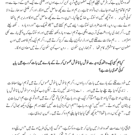
عمدہ مثال یہ ہے کہ: فرض کیجئیے ہم ایک مضمون کمپیوٹر پر تحریر کر رہے ہوں اور غلطی سے ایک بٹن کے دبنے سے وہ
تمام کا تمام ہذف ہو جاۓ۔ ایسا تو ہوتا ہے۔ برہم ہونے سے کچھ حاصل نہیں ہو گا۔ اور اگر غلطی سدھارنے والا
کوئی بٹن نہ ہو تو کچھ نہیں ہو سکتا۔ یہ ضائع چلا گیا۔ اس پر رونے سے کچھ حاصل نہیں ہو گا اور نہ برہم یا خفا
ہونے سے۔ یہ رویہ رکاوٹ ضرور بن سکتا ہے۔ ایسے میں ہم کہتے ہیں "چلو ٹھیک ہے" اور دوبارہ لکھ لیتے
ہیں۔ اگر ہماری یاد داشت کی تربیت اچھی ہے تو ہم اسے دوبارہ لکھ سکتے ہیں اور ہو سکتا ہے کہ یہ پہلی بار سے بھی
بہتر ہو۔ ۔ ہم حالات سے نمٹتے ہیں اور ڈراما کوین بننے سے گریز کرتے ہیں۔ اگر ہم ایک ٹیم کا حصہ ہیں اور یہ
مضمون سب کا مشترکہ کام تھا تو ہمارا یہ پرسکون رویہ سب کو پرسکون کرنے میں معاون ہو گا۔
کیا ہم کسی ایک واقعہ کی وجہ سے خوش یا ناخوش محسوس کرنے کے بارے میں بات کر رہے ہیں یا یہ
کوئی عمومی بات ہے؟
میں خود سے نمٹنے کے بارے میں بات کر رہا ہوں۔ اگر ہم ناخوش یا خوش محسوس کرتے ہیں تو ہم اپنے معاملات
زندگی کو نباہتے چلے جاتے ہیں اور اسے بڑا مسٔلہ نہیں بناتے۔ لیکن جب کوئی دوسرا خوش یا ناخوش یا
پریشان ہوتا ہے تو کیا ہوتا ہے؟ مثلاً اگر ایک بچہ رو رہا ہے تو ہم کیا توقع کرتے ہیں؟ وہ تو بچہ ہے ہم اس بات پر
پریشان نہیں ہوتے۔" اوہ نہیں' بچہ رو رہا ہے!"ہم اس کو بڑی بات نہیں کہتے اور ہم بچے کی دیکھ بھال کرتے
ہیں۔ "بچہ کیوں رو رہا تھا؟"جو کچھ بھی کیا جانا چاہئیے ہم وہ کرتے ہیں۔ بس یہ ایسا ہی ہے۔
شانتی دیو اسے بہت عمدہ انداز میں بیان کرتا ہے، وہ کہتا ہے، "لوگ بچوں کی طرح ہوتے ہیں" اس لئیے وہ