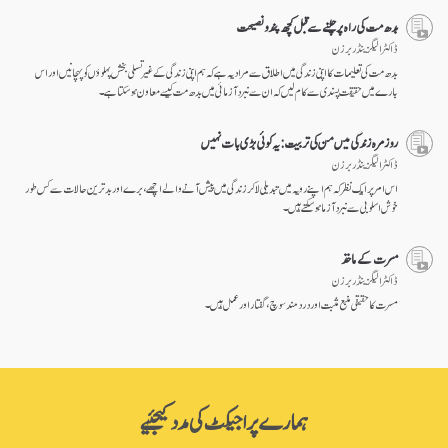
بدھ مت کی راہ پر چلنے سے قبل کچھ پند و نصیحت
ڈاکٹر الیگزینڈر برزن
بدھ مت کی تعلیمات کا اپنی زندگی میں اطلاق سے مراد یہ ہے کہ ہم اپنی زندگی کے غیر تسلی بخش پہلوؤں کو پہچانیں اور اس
بارے میں حقیقت پسندی سے کام لیں کہ ان سے نبرد آزمائی میں بدھ مت کیسے معاون ہو سکتا ہے۔
روز مرہ زندگی میں من کی تربیت: یہ کوئی بڑی بات نہیں
ڈاکٹر الیگزینڈر برزن
اس امر پر ایک نظر کہ ہم اپنے رویہ میں تبدیلی لا کر زندگی میں پیش آنے والے اچھے، برے اور بد ترین حالات سے کس طور
خوش اسلوبی سے نبرد آزما ہو سکتے ہیں۔
مسرت کے ماخذ
ڈاکٹر الیگزینڈر برزن
مسرت کا حقیقی منبع مثبت اور درد مند سوچ، گفتار اور عمل ہیں۔
ہمارے پراجیکٹ کی مدد کیجئیے