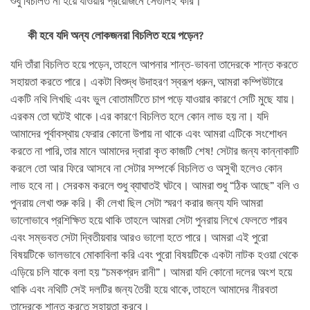
শুধু বিচলিত না হয়ে যাওয়ার প্রয়োজনে সেগুলিই করি।
কী হবে যদি অন্য লোকজনরা বিচলিত হয়ে পড়েন?
যদি তাঁরা বিচলিত হয়ে পড়েন, তাহলে আপনার শান্ত-ভাবনা তাদেরকে শান্ত করতে
সহায়তা করতে পারে। একটা বিশুদ্ধ উদাহরণ স্বরূপ ধরুন, আমরা কম্পিউটারে
একটি নথি লিখছি এবং ভুল বোতামটিতে চাপ পড়ে যাওয়ার কারণে সেটি মুছে যায়।
এরকম তো ঘটেই থাকে।এর কারণে বিচলিত হলে কোন লাভ হয় না। যদি
আমাদের পূর্বাবস্থায় ফেরার কোনো উপায় না থাকে এবং আমরা এটিকে সংশোধন
করতে না পারি, তার মানে আমাদের দ্বারা কৃত কাজটি শেষ! সেটার জন্য কান্নাকাটি
করলে তো আর ফিরে আসবে না সেটার সম্পর্কে বিচলিত ও অসুখী হলেও কোন
লাভ হবে না। সেরকম করলে শুধু ব্যাঘাতই ঘটবে। আমরা শুধু “ঠিক আছে” বলি ও
পুনরায় লেখা শুরু করি। কী লেখা ছিল সেটা স্মরণ করার জন্য যদি আমরা
ভালোভাবে প্রশিক্ষিত হয়ে থাকি তাহলে আমরা সেটা পুনরায় লিখে ফেলতে পারব
এবং সম্ভবত সেটা দ্বিতীয়বার আরও ভালো হতে পারে। আমরা এই পুরো
বিষয়টিকে ভালভাবে মোকাবিলা করি এবং পুরো বিষয়টিকে একটা নাটক হওয়া থেকে
এড়িয়ে চলি যাকে বলা হয় “চমকপ্রদ রানী”। আমরা যদি কোনো দলের অংশ হয়ে
থাকি এবং নথিটি সেই দলটির জন্য তৈরী হয়ে থাকে, তাহলে আমাদের নীরবতা
তাদেরকে শান্ত করতে সহায়তা করবে।