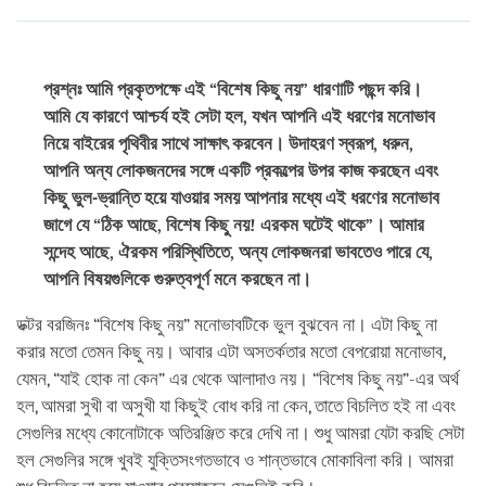
প্রশ্নঃ আমি প্রকৃতপক্ষে এই “বিশেষ কিছু নয়” ধারণাটি পছন্দ করি।
আমি যে কারণে আশ্চর্য হই সেটা হল, যখন আপনি এই ধরণের মনোভাব
নিয়ে বাইরের পৃথিবীর সাথে সাক্ষাৎ করবেন। উদাহরণ স্বরূপ, ধরুন,
আপনি অন্য লোকজনদের সঙ্গে একটি প্রকল্পের উপর কাজ করছেন এবং
কিছু ভুল-ভ্রান্তি হয়ে যাওয়ার সময় আপনার মধ্যে এই ধরণের মনোভাব
জাগে যে “ঠিক আছে, বিশেষ কিছু নয়! এরকম ঘটেই থাকে”। আমার
সন্দেহ আছে, ঐরকম পরিস্থিতিতে, অন্য লোকজনরা ভাবতেও পারে যে,
আপনি বিষয়গুলিকে গুরুত্বপূর্ণ মনে করছেন না।
ডক্টর বরজিনঃ “বিশেষ কিছু নয়” মনোভাবটিকে ভুল বুঝবেন না। এটা কিছু না
করার মতো তেমন কিছু নয়। আবার এটা অসতর্কতার মতো বেপরোয়া মনোভাব,
যেমন, “যাই হোক না কেন” এর থেকে আলাদাও নয়। “বিশেষ কিছু নয়”-এর অর্থ
হল, আমরা সুখী বা অসুখী যা কিছুই বোধ করি না কেন, তাতে বিচলিত হই না এবং
সেগুলির মধ্যে কোনোটাকে অতিরঞ্জিত করে দেখি না। শুধু আমরা যেটা করছি সেটা
হল সেগুলির সঙ্গে খুবই যুক্তিসংগতভাবে ও শান্তভাবে মোকাবিলা করি। আমরা