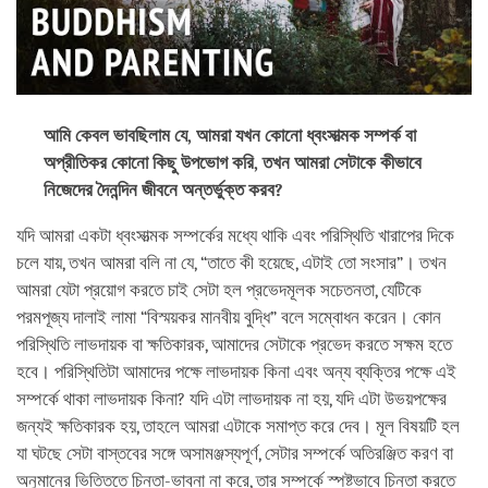
আমি কেবল ভাবছিলাম যে, আমরা যখন কোনো ধ্বংসাত্মক সম্পর্ক বা
অপ্রীতিকর কোনো কিছু উপভোগ করি, তখন আমরা সেটাকে কীভাবে
নিজেদের দৈনন্দিন জীবনে অন্তর্ভুক্ত করব?
যদি আমরা একটা ধ্বংসাত্মক সম্পর্কের মধ্যে থাকি এবং পরিস্থিতি খারাপের দিকে
চলে যায়, তখন আমরা বলি না যে, “তাতে কী হয়েছে, এটাই তো সংসার”। তখন
আমরা যেটা প্রয়োগ করতে চাই সেটা হল প্রভেদমূলক সচেতনতা, যেটিকে
পরমপূজ্য দালাই লামা “বিস্ময়কর মানবীয় বুদ্ধি” বলে সম্বোধন করেন। কোন
পরিস্থিতি লাভদায়ক বা ক্ষতিকারক, আমাদের সেটাকে প্রভেদ করতে সক্ষম হতে
হবে। পরিস্থিতিটা আমাদের পক্ষে লাভদায়ক কিনা এবং অন্য ব্যক্তির পক্ষে এই
সম্পর্কে থাকা লাভদায়ক কিনা? যদি এটা লাভদায়ক না হয়, যদি এটা উভয়পক্ষের
জন্যই ক্ষতিকারক হয়, তাহলে আমরা এটাকে সমাপ্ত করে দেব। মূল বিষয়টি হল
যা ঘটছে সেটা বাস্তবের সঙ্গে অসামঞ্জস্যপূর্ণ, সেটার সম্পর্কে অতিরঞ্জিত করণ বা
অনুমানের ভিত্তিতে চিন্তা-ভাবনা না করে, তার সম্পর্কে স্পষ্টভাবে চিন্তা করতে