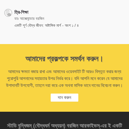
ত্রি-শিক্ষা
ডাঃ আলেক্সান্ডার বরজিন
একটি পূর্ণ বৌদ্ধ জীবন: অষ্টাঙ্গিক মার্গ - অংশ ১ / ৪
আমাদের প্রকল্পকে সমর্থন করুন।
আমাদের ক্ষমতা বজায় রাখা এবং আমাদের ওয়েবসাইট টি আরও বিস্তৃত করার জন্য
পুরোপুরি আপনাদের সহায়তার উপর নির্ভর করে। যদি আপনি মনে করেন যে আমাদের
উপাদানটি উপযোগী, তাহলে দয়া করে এক অথবা মাসিক ভাবে দানের বিবেচনা করুন।
দান করুন
স্টাডি বুদ্ধিজম্‌ (বৌদ্ধধর্ম অধ্যয়ন) বরজিন আরকাইভস্‌-এর ই একটি