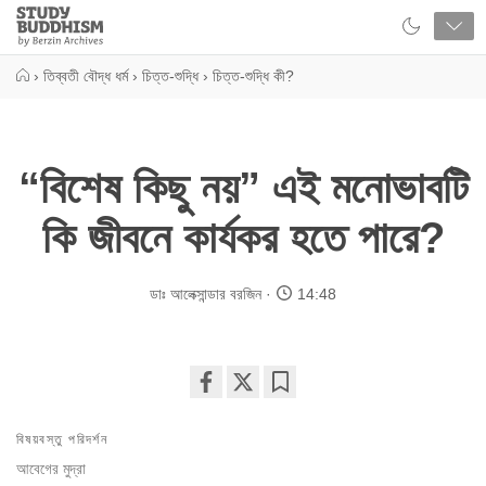
Close
Study
Buddhism
Home
›
তিব্বতী বৌদ্ধ ধর্ম
›
চিত্ত-শুদ্ধি
›
চিত্ত-শুদ্ধি কী?
“বিশেষ কিছু নয়” এই মনোভাবটি
কি জীবনে কার্যকর হতে পারে?
ডাঃ আলেক্সান্ডার বরজিন
14:48
Share
Bookmark
on
বিষয়বস্তু পরিদর্শন
facebook
আবেগের মুদ্রা