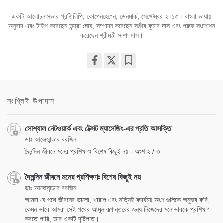
একটি আলোচনাসভার প্রতিলিপি, কোপেনহেগেন, ডেনমার্ক, সেপ্টেম্বর ২০১৩। বাংলা ভাষায়
অনুবাদ এবং টাইপ করেছেন তন্দ্রা ঘোষ, সম্পাদন করেছেন সঞ্জীব কুমার দাস এবং প্রুফ সংশোধন
করেছেন শ্রীমতী সম্পা দাস।
Share
Bookmark
on
facebook
সংশ্লিষ্ট উপাদান
সোশ্যাল নেটওয়ার্ক এবং টেক্সট ম্যাসেজিং-এর প্রতি আসক্তি
ডাঃ আলেক্সান্ডার বরজিন
দৈনন্দিন জীবনে মনের প্রশিক্ষণঃ বিশেষ কিছুই নয় - অংশ ২ / ৩
দৈনন্দিন জীবনে মনের প্রশিক্ষণঃ বিশেষ কিছুই নয়
ডাঃ আলেক্সান্ডার বরজিন
আমরা যে পথে জীবনের ভালো, খারাপ এবং সত্যিই কদর্যময় অংশ গুলিকে অনুভব করি,
কেমন ভাবে আমরা সেই পথের আমূল রূপান্তরের জন্য নিজেদের মনোভাবকে প্রশিক্ষণ
করতে পারি, তার একটি দৃষ্টিপাত।