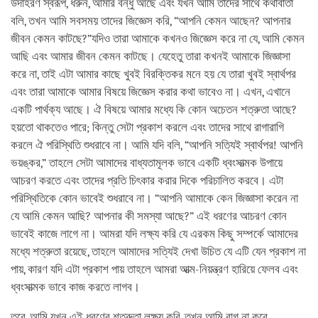
উদাহরণ স্বরূপ, ধরুন, আমার বন্ধু আছে এবং যখন আমি তাদের সাথে কথাবার্তা
বলি, তখন আমি সবসময় তাদের জিজ্ঞেস করি, “আপনি কেমন আছেন? আপনার
জীবন কেমন কাটছে?”যদিও তারা আমাকে কখনও জিজ্ঞেস করে না যে, আমি কেমন
আছি এবং আমার জীবন কেমন কাটছে। যেহেতু তারা কখনই আমাকে জিজ্ঞাসা
করে না, তাই এটা আমার কাছে খুবই বিরক্তিকর মনে হয় যে তারা খুবই স্বার্থপর
এবং তারা আমাকে আমার বিষয়ে জিজ্ঞেস করার কথা ভাবেও না। এখন, এখানে
একটি পার্থক্য আছে। ঐ বিষয়ে আমার মধ্যে কি কোন অচেতন শত্রুতা আছে?
হয়তো থাকতেও পারে; কিন্তু সেটা প্রকাশ করলে এবং তাদের সাথে রাগারাগি
করলে ঐ পরিস্থিতি শুধরাবে না। আমি যদি বলি, “আপনি সত্যিই স্বার্থপর! আপনি
ভয়ঙ্কর,” তাহলে সেটা আমাদের বাধ্যতামূলক ভাবে একটি ধ্বংসাত্মক উপায়ে
আচরণ করতে এবং তাদের প্রতি চিৎকার করার দিকে পরিচালিত করবে। এটা
পরিস্থিতিকে কোন ভাবেই শুধরাবে না। “আপনি আমাকে কেন জিজ্ঞাসা করেন না
যে আমি কেমন আছি? আপনার কী সমস্যা আছে?” এই ধরণের আচরণ কোন
ভাবেই কাজে লাগে না। আমরা যদি লক্ষ্য করি যে এরকম কিছু সম্পর্কে আমাদের
মধ্যে শত্রুতা রয়েছে, তাহলে আমাদের সত্যিই দেখা উচিত যে এটি যেন প্রকাশ না
পায়, কারণ যদি এটা প্রকাশ পায় তাহলে আমরা আত্ম-নিয়ন্ত্রণ হারিয়ে ফেলব এবং
ধ্বংসাত্মক ভাবে কাজ করতে লাগব।
তবে, আমি যখন এই ধরণের শত্রুতা লক্ষ্য করি, তখন আমি রাগ না করে