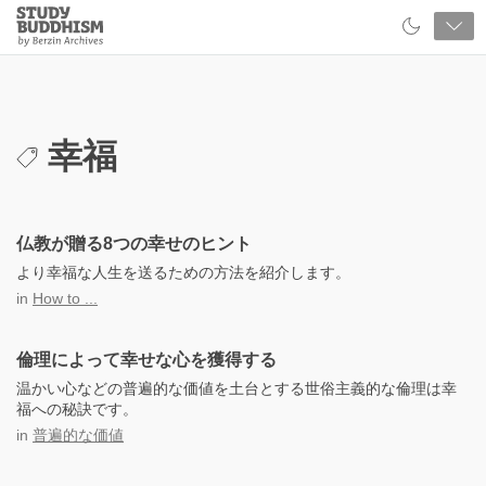
Close
Study
Buddhism
Home
幸福
仏教が贈る8つの幸せのヒント
より幸福な人生を送るための方法を紹介します。
in
How to ...
倫理によって幸せな心を獲得する
温かい心などの普遍的な価値を土台とする世俗主義的な倫理は幸
福への秘訣です。
in
普遍的な価値