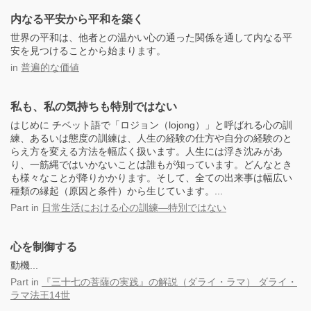
内なる平安から平和を築く
世界の平和は、他者との温かい心の通った関係を通して内なる平
安を見つけることから始まります。
in
普遍的な価値
私も、私の気持ちも特別ではない
はじめに チベット語で「ロジョン（lojong）」と呼ばれる心の訓
練、あるいは態度の訓練は、人生の経験の仕方や自分の経験のと
らえ方を変える方法を幅広く扱います。人生には浮き沈みがあ
り、一筋縄ではいかないことは誰もが知っています。どんなとき
も様々なことが降りかかります。そして、全ての出来事は幅広い
種類の縁起（原因と条件）から生じています。...
Part
in
日常生活における心の訓練―特別ではない
心を制御する
動機...
Part
in
『三十七の菩薩の実践』の解説（ダライ・ラマ） ダライ・
ラマ法王14世