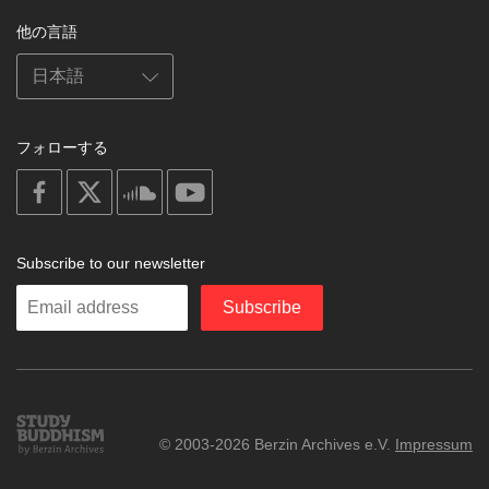
他の言語
フォローする
on
on
on
on
facebook
X
soundcloud
youtube
Subscribe to our newsletter
Enter
Subscribe
your
email
Study
© 2003-2026 Berzin Archives e.V.
Impressum
Buddhism
Home