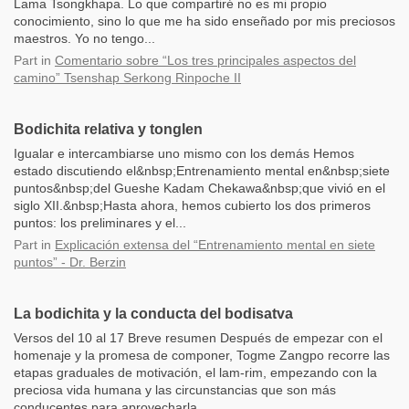
Lama Tsongkhapa. Lo que compartiré no es mi propio
conocimiento, sino lo que me ha sido enseñado por mis preciosos
maestros. Yo no tengo...
Part
in
Comentario sobre “Los tres principales aspectos del
camino” Tsenshap Serkong Rinpoche II
Bodichita relativa y tonglen
Igualar e intercambiarse uno mismo con los demás Hemos
estado discutiendo el&nbsp;Entrenamiento mental en&nbsp;siete
puntos&nbsp;del Gueshe Kadam Chekawa&nbsp;que vivió en el
siglo XII.&nbsp;Hasta ahora, hemos cubierto los dos primeros
puntos: los preliminares y el...
Part
in
Explicación extensa del “Entrenamiento mental en siete
puntos” - Dr. Berzin
La bodichita y la conducta del bodisatva
Versos del 10 al 17 Breve resumen Después de empezar con el
homenaje y la promesa de componer, Togme Zangpo recorre las
etapas graduales de motivación, el lam-rim, empezando con la
preciosa vida humana y las circunstancias que son más
conducentes para aprovecharla....