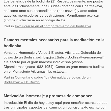
Los beneficios de la bodichita (1) Respetuosamente, me postro
ante los Dichosamente Idos (Budas) dotados con Dharmakaya,
así como ante sus descendientes (bodisatvas) y ante todos
aquellos merecedores de postraciones. Permítanme explicar
(cómo) involucrarse en el código de los...
Part
in
Involucrarse en el comportamiento del bodisatva
Estados mentales necesarios para la meditación en la
bodichita
Verso de Homenaje y Verso 1 El autor, Atisha La Guirnalda de
Joyas de un Bodisatva&nbsp;(sct.&nbsp;Bodhisattva-mani-avali)
fue escrito por el gran maestro indio Atisha (Atisha
Dipamkarashrijnana, 982-1054). Como un gran maestro budista,
en el Monasterio Vikramashila, estaba...
Part
in
Comentario sobre “La Guirnalda de Joyas de un
Bodisatva” – Dr. Berzin
Motivación, homenaje y promesa de componer
Introducción El día de hoy estoy aquí para enseñar acerca de Los
tres principales aspectos del camino, un conciso texto escrito por