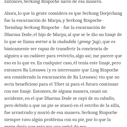
Entonces, Serkong Rinpoche nació de esa manera.
Ahora, lo que la gente considera es que Serkong Dorjechang
fue la encarnación de Marpa, y Serkong Rinpoche -
Tsenshap Serkong Rinpoche - fue la encarnación de
Dharma Dode, el hijo de Marpa, al que se le dio un linaje de
lo que se llama
entrar a la ciudadela
(
grong-’jug
), que es
básicamente ser capaz de transferir la conciencia de
alguien a un cadáver para revivirlo, algo así; me parece que
eso es lo que es. En cualquier caso, él tenía este linaje, pero
entonces Ra Lotsawa (y es interesante que Ling Rinpoche
sea considerado la encarnación de Ra Lotsawa) vio que no
sería beneficioso para el Tíbet ni para el futuro continuar
con ese linaje. Entonces, de alguna manera, causó un
accidente, en el que Dharma Dode se cayó de su caballo,
pero debido a que un pie se atascó en el estribo de la silla,
fue arrastrado y murió de esa manera. Serkong Rinpoche
siempre tuvo algún problema con su pie, por lo que la
gente decía que esto era una señal de eso.