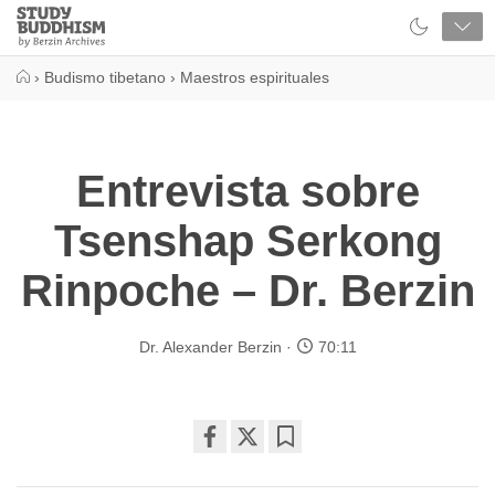
Close
Study
Buddhism
Home
›
Budismo tibetano
›
Maestros espirituales
Entrevista sobre
Tsenshap Serkong
Rinpoche – Dr. Berzin
Dr. Alexander Berzin
70:11
Share
Bookmark
on