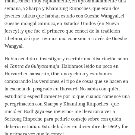
India, conocí muy rápidamente, en aproximadamente una
semana, a Sharpa y Khamlung Rinpoches, que eran dos
jóvenes tulkus que habían estado con Gueshe Wangyal, el
Gueshe mongol calmuco, en Estados Unidos (en Nueva
Jersey), y que fue el primero que conocí de la tradición
tibetana, así que tuvimos una conexión a través de Gueshe
Wangyal.
Había acudido a investigar y escribir una disertación sobre
el
Tantra de Guhyasamaja
. Habíamos leído un poco en
Harvard en sánscrito, tibetano y chino y estábamos
comparando las versiones, el tipo de cosas que se hacen en
la escuela de posgrado en Harvard. No sabía con quién
estudiarlo específicamente por lo que, cuando comencé una
peregrinación con Sharpa y Khamlung Rinpoches -que
inició en Bodhgaya ese invierno- me llevaron a ver a
Serkong Rinpoche para pedirle consejo sobre con quién
debería estudiar. Esto debió ser en diciembre de 1969 y fue
la primera vez que lo conocí.