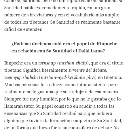
Como Su Santidad, pero no tan rápido como Su Santidad. Su
Santidad habla extremadamente rápido, con un gran
número de abreviaturas y con el vocabulario más amplio
de todos los tibetanos. Su Santidad es realmente bastante
difícil de entender.
¿Podrías decirnos cuál era el papel de Rinpoche
en relación con Su Santidad el Dalái Lama?
Rinpoche era un
tsenshap
(
mtshan-zhabs
), que era el título
tibetano. Significa literalmente
sirviente del debate
,
tsennyigi shabchi
(
mtshan-nyid-kyi zhabs phyi
) en tibetano.
Muchas personas lo traducen como tutor asistente, pero
realmente no le gustaba que se tradujera de esa manera.
Siempre fue muy humilde, por lo que no le gustaba que lo
llamaran tutor. Su papel consistió en acudir a todas las
enseñanzas que Su Santidad recibió para que hubiera
alguien que tuviera la formación completa de Su Santidad,
de tal forma que luego fuera su compañero de debate. Yo