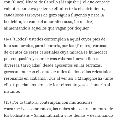
con (Cinco) Nudos de Cabello (Manjushri), el que concede
valentía, por cuyo poder se elimina todo el sufrimiento,
caudalosos (arroyos) de gozo siguen fluyendo y nace la
bodichita, así como el amor afectuoso, (la madre)
alimentando a aquellos que vagan por doquier.
(14) “(Todos) ustedes contemplen a aquel cuyos pies de
loto son tocados, para honrarlo, por las (frentes) coronadas
de cientos de seres celestiales cuya mirada se humedece
por compasión, y sobre cuyas cabezas llueven flores
diversas, (arrojadas) desde aposentos en las terrazas,
gozosamente con el canto de miles de doncellas celestiales
resonando en alabanza”. Que al ver así a Manjughosha (ante
ellos), puedan los seres de los reinos sin gozo aclamarlo al
instante.
(15) Por lo tanto, al contemplar, con mis acciones
constructivas como raíces, las nubes sin oscurecimientos de
los bodisatvas – Samantabhadra y los demás – derramando