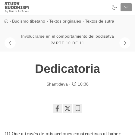
Close
Study
Buddhism
Home
›
Budismo tibetano
›
Textos originales
›
Textos de sutra
Involucrarse en el comportamiento del bodisatva
PARTE 10 DE 11
Dedicatoria
Shantideva
10:38
Share
Bookmark
on
facebook
(1) Que a través de mis acciones constructivas al haber