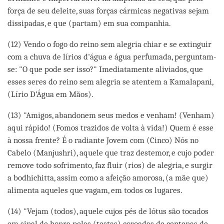
força de seu deleite, suas forças cármicas negativas sejam
dissipadas, e que (partam) em sua companhia.
(12) Vendo o fogo do reino sem alegria chiar e se extinguir
com a chuva de lírios d'água e água perfumada, perguntam-
se: "O que pode ser isso?" Imediatamente aliviados, que
esses seres do reino sem alegria se atentem a Kamalapani,
(Lírio D’Água em Mãos).
(13) "Amigos, abandonem seus medos e venham! (Venham)
aqui rápido! (Fomos trazidos de volta à vida!) Quem é esse
à nossa frente? É o radiante Jovem com (Cinco) Nós no
Cabelo (Manjushri), aquele que traz destemor, e cujo poder
remove todo sofrimento, faz fluir (rios) de alegria, e surgir
a bodhichitta, assim como a afeição amorosa, (a mãe que)
alimenta aqueles que vagam, em todos os lugares.
(14) "Vejam (todos), aquele cujos pés de lótus são tocados
em sinal de honra pelas (testas) coroadas de centenas de