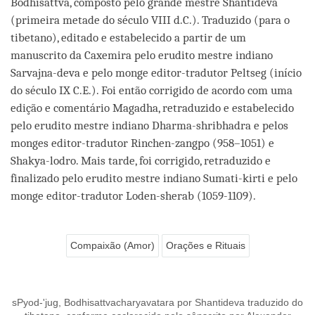
Bodhisattva, composto pelo grande mestre Shantideva
(primeira metade do século VIII d.C.). Traduzido (para o
tibetano), editado e estabelecido a partir de um
manuscrito da Caxemira pelo erudito mestre indiano
Sarvajna-deva e pelo monge editor-tradutor Peltseg (início
do século IX C.E.). Foi então corrigido de acordo com uma
edição e comentário Magadha, retraduzido e estabelecido
pelo erudito mestre indiano Dharma-shribhadra e pelos
monges editor-tradutor Rinchen-zangpo (958–1051) e
Shakya-lodro. Mais tarde, foi corrigido, retraduzido e
finalizado pelo erudito mestre indiano Sumati-kirti e pelo
monge editor-tradutor Loden-sherab (1059-1109).
Compaixão (Amor)
Orações e Rituais
sPyod-'jug, Bodhisattvacharyavatara por Shantideva traduzido do