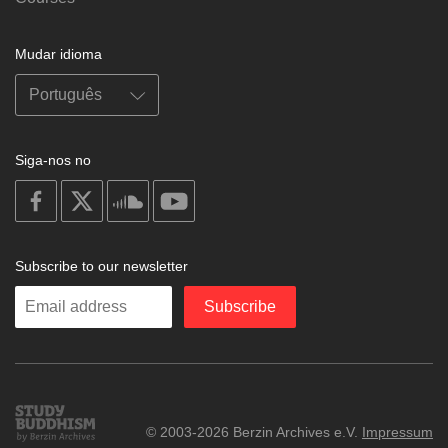
Mudar idioma
Siga-nos no
on
on
on
on
facebook
X
soundcloud
youtube
Subscribe to our newsletter
Enter
Subscribe
your
email
Study
© 2003-2026 Berzin Archives e.V.
Impressum
Buddhism