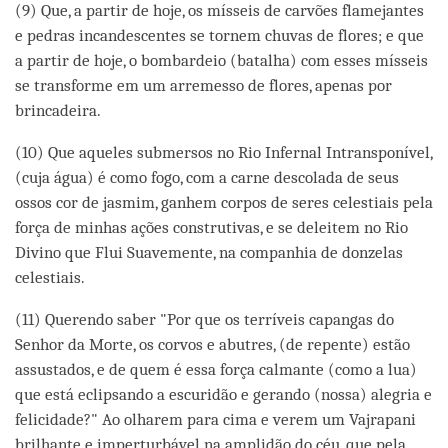
(9) Que, a partir de hoje, os mísseis de carvões flamejantes
e pedras incandescentes se tornem chuvas de flores; e que
a partir de hoje, o bombardeio (batalha) com esses mísseis
se transforme em um arremesso de flores, apenas por
brincadeira.
(10) Que aqueles submersos no Rio Infernal Intransponível,
(cuja água) é como fogo, com a carne descolada de seus
ossos cor de jasmim, ganhem corpos de seres celestiais pela
força de minhas ações construtivas, e se deleitem no Rio
Divino que Flui Suavemente, na companhia de donzelas
celestiais.
(11) Querendo saber "Por que os terríveis capangas do
Senhor da Morte, os corvos e abutres, (de repente) estão
assustados, e de quem é essa força calmante (como a lua)
que está eclipsando a escuridão e gerando (nossa) alegria e
felicidade?" Ao olharem para cima e verem um Vajrapani
brilhante e imperturbável na amplidão do céu, que pela