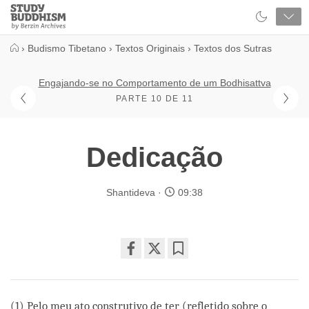
Close
Study
Buddhism
Home
›
Budismo Tibetano
›
Textos Originais
›
Textos dos Sutras
Engajando-se no Comportamento de um Bodhisattva
PARTE 10 DE 11
Dedicação
Shantideva
09:38
Share
Bookmark
on
facebook
(1) Pelo meu ato construtivo de ter (refletido sobre o