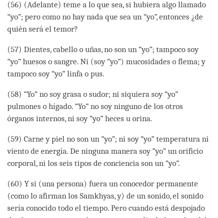
(56) (Adelante) teme a lo que sea, si hubiera algo llamado
“yo”; pero como no hay nada que sea un “yo”, entonces ¿de
quién será el temor?
(57) Dientes, cabello o uñas, no son un “yo”; tampoco soy
“yo” huesos o sangre. Ni (soy “yo”) mucosidades o flema; y
tampoco soy “yo” linfa o pus.
(58) “Yo” no soy grasa o sudor; ni siquiera soy “yo”
pulmones o hígado. “Yo” no soy ninguno de los otros
órganos internos, ni soy “yo” heces u orina.
(59) Carne y piel no son un “yo”; ni soy “yo” temperatura ni
viento de energía. De ninguna manera soy “yo” un orificio
corporal, ni los seis tipos de conciencia son un “yo”.
(60) Y si (una persona) fuera un conocedor permanente
(como lo afirman los Samkhyas, y) de un sonido, el sonido
sería conocido todo el tiempo. Pero cuando está despojado