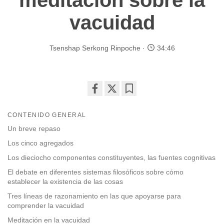
meditación sobre la
vacuidad
Tsenshap Serkong Rinpoche
34:46
Share
Bookmark
on
CONTENIDO GENERAL
facebook
Un breve repaso
Los cinco agregados
Los dieciocho componentes constituyentes, las fuentes cognitivas
El debate en diferentes sistemas filosóficos sobre cómo
establecer la existencia de las cosas
Tres líneas de razonamiento en las que apoyarse para
comprender la vacuidad
Meditación en la vacuidad