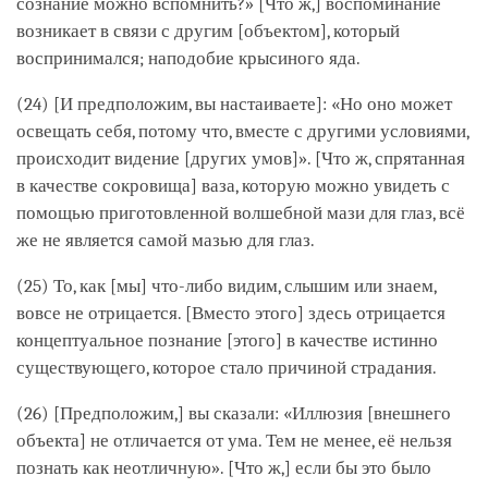
сознание можно вспомнить?» [Что ж,] воспоминание
возникает в связи с другим [объектом], который
воспринимался; наподобие крысиного яда.
(24) [И предположим, вы настаиваете]: «Но оно может
освещать себя, потому что, вместе с другими условиями,
происходит видение [других умов]». [Что ж, спрятанная
в качестве сокровища] ваза, которую можно увидеть с
помощью приготовленной волшебной мази для глаз, всё
же не является самой мазью для глаз.
(25) То, как [мы] что-либо видим, слышим или знаем,
вовсе не отрицается. [Вместо этого] здесь отрицается
концептуальное познание [этого] в качестве истинно
существующего, которое стало причиной страдания.
(26) [Предположим,] вы сказали: «Иллюзия [внешнего
объекта] не отличается от ума. Тем не менее, её нельзя
познать как неотличную». [Что ж,] если бы это было