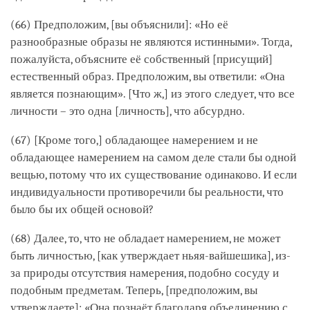
(66) Предположим, [вы объяснили]: «Но её
разнообразные образы не являются истинными». Тогда,
пожалуйста, объясните её собственный [присущий]
естественный образ. Предположим, вы ответили: «Она
является познающим». [Что ж,] из этого следует, что все
личности – это одна [личность], что абсурдно.
(67) [Кроме того,] обладающее намерением и не
обладающее намерением на самом деле стали бы одной
вещью, потому что их существование одинаково. И если
индивидуальности противоречили бы реальности, что
было бы их общей основой?
(68) Далее, то, что не обладает намерением, не может
быть личностью, [как утверждает ньяя-вайшешика], из-
за природы отсутствия намерения, подобно сосуду и
подобным предметам. Теперь, [предположим, вы
утверждаете]: «Она познаёт благодаря объединению с