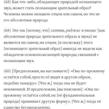
(63) Как что-либо, обладающее природой познающего
звук, может стать познающим зрительный образ?
Человека можно называть отцом или сыном, но это не
его абсолютная природа.
(64) Это так [потому, что]
саттва
,
раджас
и
тамас
[как
абсолютная природа зрительного образа и звука] не
являются ни сыном, ни отцом; [и поскольку] этого
[познающего зрительный образ] никогда не видели как
обладателя основополагающей природы, связанной с
познающим звук.
(65) [Предположим, вы настаиваете]: «Она по-прежнему
остаётся собой, просто её видят в другом образе,
подобно танцору». [Что ж,] тогда она не будет
неизменной. И предположим, [вы пояснили]: «Она по-
прежнему остаётся собой, но [её фундаментальная
природа] принимает другую форму». [Что ж,] тогда её
единство беспрецедентно.