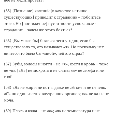
неё не медитировать?
(55) [Познание] явлений [в качестве истинно
существующих] приводит к страданию – побойтесь
этого. Но [постижение] пустотности успокаивает
страдание – зачем же этого бояться?
(56) [Вы могли бы] бояться чего угодно, если бы
существовало то, что называют «я». Но поскольку нет
ничего, что было бы «мной», чей это страх?
(57) Зубы, волосы и ногти – не «я»; кости и кровь – тоже
не «я». [«Я»] не мокрота и не слизь; «я» не лимфа и не
гной.
(58) «Я» не жир и не пот; я даже не лёгкие и не печень.
«Я» ни один из этих внутренних органов; «я» не кал и не
моча.
(59) Плоть и кожа – не «я»; «я» не температура и не