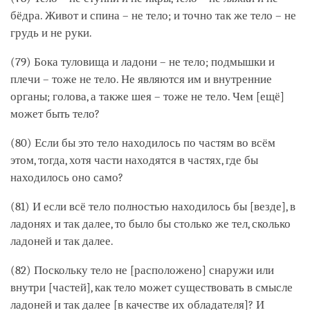
бёдра. Живот и спина – не тело; и точно так же тело – не
грудь и не руки.
(79) Бока туловища и ладони – не тело; подмышки и
плечи – тоже не тело. Не являются им и внутренние
органы; голова, а также шея – тоже не тело. Чем [ещё]
может быть тело?
(80) Если бы это тело находилось по частям во всём
этом, тогда, хотя части находятся в частях, где бы
находилось оно само?
(81) И если всё тело полностью находилось бы [везде], в
ладонях и так далее, то было бы столько же тел, сколько
ладоней и так далее.
(82) Поскольку тело не [расположено] снаружи или
внутри [частей], как тело может существовать в смысле
ладоней и так далее [в качестве их обладателя]? И