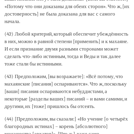
«Потому что они доказаны для обеих сторон». Что ж, [их
достоверность] не была доказана для вас с самого
начала.
(42) Любой критерий, который обеспечит убеждённость
в них, можно в равной степени [применить] и к махаяне.
И если признание двумя разными сторонами может
сделать что-либо истинным, тогда и Веды и так далее
тоже стали бы истинными.
(43) Предположим, [вы возражаете]: «Всё потому, что
махаянские [писания] оспариваются». Что ж, поскольку
[ваши] писания оспариваются небуддистами, а
некоторые [разделы ваших] писаний – и вами самими, и
другими, их [тоже] пришлось бы отсеять.
(44) [Предположим, вы сказали:] «Но учение [о четырёх
благородных истинах] – корень [абсолютного]
монашества [архатов]». [Что ж,] даже само