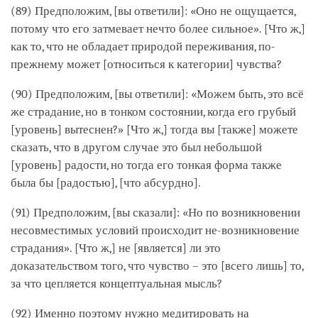
(89) Предположим, [вы ответили]: «Оно не ощущается,
потому что его затмевает нечто более сильное». [Что ж,]
как то, что не обладает природой переживания, по-
прежнему может [относиться к категории] чувства?
(90) Предположим, [вы ответили]: «Можем быть, это всё
же страдание, но в тонком состоянии, когда его грубый
[уровень] вытеснен?» [Что ж,] тогда вы [также] можете
сказать, что в другом случае это был небольшой
[уровень] радости, но тогда его тонкая форма также
была бы [радостью], [что абсурдно].
(91) Предположим, [вы сказали]: «Но по возникновении
несовместимых условий происходит не-возникновение
страдания». [Что ж,] не [является] ли это
доказательством того, что чувство – это [всего лишь] то,
за что цепляется концептуальная мысль?
(92) Именно поэтому нужно медитировать на