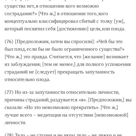
существа нет, в отношении кого возможно
сострадание?» [Что ж,] в отношении того, кого
концептуально классифицировал сбитый с толку [ум],
который посвятил себя [достижению] цели, или плода.
(76) [Предположим, затем вы спросили]: «Чей бы это
был плод, если бы не было ограниченного существа?»
[Что ж,] это правда. Считается, что [желание] возникает
из заблуждения; [тем не менее,] для полного успокоения
страданий не [следует] прекращать запутанность
относительно плода.
(77) Но из-за запутанности относительно личности,
причины страданий, раздувается «я». [Предположим,] вы
сказали: «Но это невозможно прекратить». [Что ж,]
лучше всего – медитация на отсутствии [невозможной]
личности.
(78) Тело – не ступни и не икры, тело – не ляжки и не