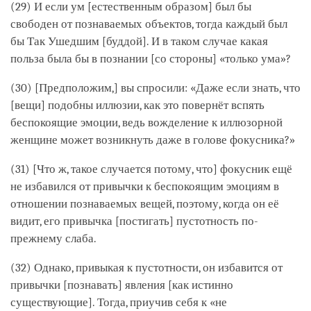
(29) И если ум [естественным образом] был бы
свободен от познаваемых объектов, тогда каждый был
бы Так Ушедшим [буддой]. И в таком случае какая
польза была бы в познании [со стороны] «только ума»?
(30) [Предположим,] вы спросили: «Даже если знать, что
[вещи] подобны иллюзии, как это повернёт вспять
беспокоящие эмоции, ведь вожделение к иллюзорной
женщине может возникнуть даже в голове фокусника?»
(31) [Что ж, такое случается потому, что] фокусник ещё
не избавился от привычки к беспокоящим эмоциям в
отношении познаваемых вещей, поэтому, когда он её
видит, его привычка [постигать] пустотность по-
прежнему слаба.
(32) Однако, привыкая к пустотности, он избавится от
привычки [познавать] явления [как истинно
существующие]. Тогда, приучив себя к «не