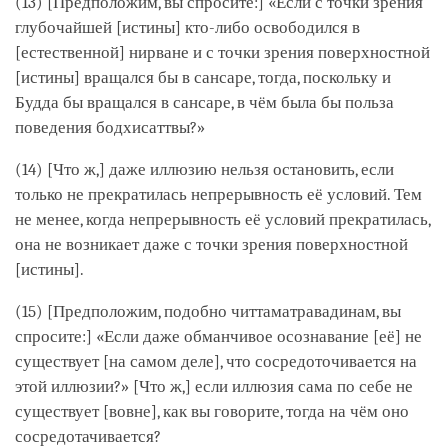
(13) [Предположим, вы спросите:] «Если с точки зрения
глубочайшей [истины] кто-либо освободился в
[естественной] нирване и с точки зрения поверхностной
[истины] вращался бы в сансаре, тогда, поскольку и
Будда бы вращался в сансаре, в чём была бы польза
поведения бодхисаттвы?»
(14) [Что ж,] даже иллюзию нельзя остановить, если
только не прекратилась непрерывность её условий. Тем
не менее, когда непрерывность её условий прекратилась,
она не возникает даже с точки зрения поверхностной
[истины].
(15) [Предположим, подобно читтаматравадинам, вы
спросите:] «Если даже обманчивое осознавание [её] не
существует [на самом деле], что сосредоточивается на
этой иллюзии?» [Что ж,] если иллюзия сама по себе не
существует [вовне], как вы говорите, тогда на чём оно
сосредотачивается?