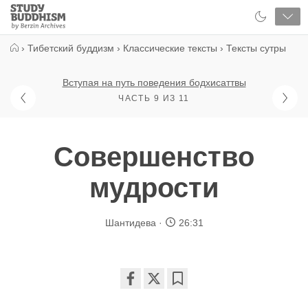
Close
Study
Buddhism
Home
›
Тибетский буддизм
›
Классические тексты
›
Тексты сутры
Вступая на путь поведения бодхисаттвы
ЧАСТЬ 9 ИЗ 11
Совершенство
мудрости
Шантидева
26:31
Share
Bookmark