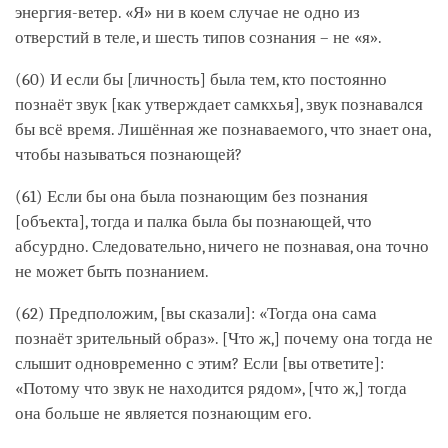
энергия-ветер. «Я» ни в коем случае не одно из
отверстий в теле, и шесть типов сознания – не «я».
(60) И если бы [личность] была тем, кто постоянно
познаёт звук [как утверждает самкхья], звук познавался
бы всё время. Лишённая же познаваемого, что знает она,
чтобы называться познающей?
(61) Если бы она была познающим без познания
[объекта], тогда и палка была бы познающей, что
абсурдно. Следовательно, ничего не познавая, она точно
не может быть познанием.
(62) Предположим, [вы сказали]: «Тогда она сама
познаёт зрительный образ». [Что ж,] почему она тогда не
слышит одновременно с этим? Если [вы ответите]:
«Потому что звук не находится рядом», [что ж,] тогда
она больше не является познающим его.