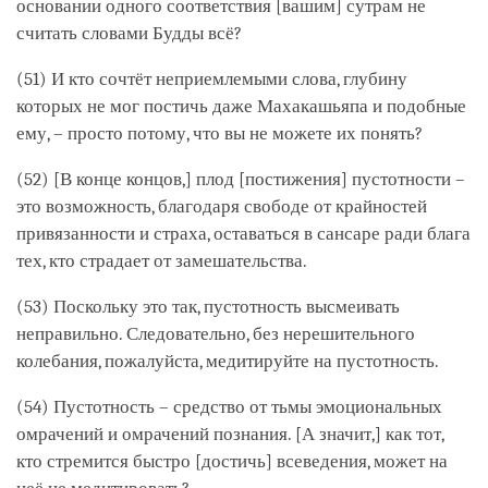
основании одного соответствия [вашим] сутрам не
считать словами Будды всё?
(51) И кто сочтёт неприемлемыми слова, глубину
которых не мог постичь даже Махакашьяпа и подобные
ему, – просто потому, что вы не можете их понять?
(52) [В конце концов,] плод [постижения] пустотности –
это возможность, благодаря свободе от крайностей
привязанности и страха, оставаться в сансаре ради блага
тех, кто страдает от замешательства.
(53) Поскольку это так, пустотность высмеивать
неправильно. Следовательно, без нерешительного
колебания, пожалуйста, медитируйте на пустотность.
(54) Пустотность – средство от тьмы эмоциональных
омрачений и омрачений познания. [А значит,] как тот,
кто стремится быстро [достичь] всеведения, может на