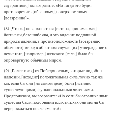
саутрантики,] вы возразите: «Но тогда это будет
противоречить [обычному], поверхностному
[воззрению]».
(8) [Что ж,] поверхностная [истина, принимаемая]
йогинами, безошибочна, и это видение подлинной
природы явлений, в противоположность [воззрению
обычного] мира; в обратном случае [их] утверждение о
нечистоте, [например,] женского [тела,] было бы
опровергнуто обычным миром.
(9) [Более того,] от Победоносных, которые подобны
иллюзии, [исходит] положительная сила, точно так же
как если бы они [на самом деле] были [истинно
существующими] функциональными явлениями.
Предположим, вы возразите: «Но если бы ограниченные
существа были подобными иллюзии, как они могли бы
перерождаться после смерти?»