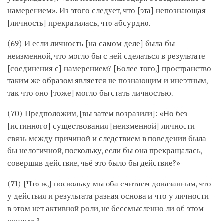
намерением». Из этого следует, что [эта] непознающая
[личность] прекратилась, что абсурдно.
(69) И если личность [на самом деле] была бы
неизменной, что могло бы с ней сделаться в результате
[соединения с] намерением? [Более того,] пространство
таким же образом является не познающим и инертным,
так что оно [тоже] могло бы стать личностью.
(70) Предположим, [вы затем возразили]: «Но без
[истинного] существования [неизменной] личности
связь между причиной и следствием в поведении была
бы нелогичной, поскольку, если бы она прекращалась,
совершив действие, чьё это было бы действие?»
(71) [Что ж,] поскольку мы оба считаем доказанным, что
у действия и результата разная основа и что у личности
в этом нет активной роли, не бессмысленно ли об этом
спорить?