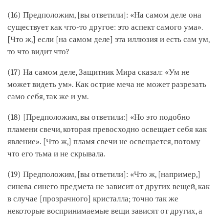
(16) Предположим, [вы ответили]: «На самом деле она
существует как что-то другое: это аспект самого ума».
[Что ж,] если [на самом деле] эта иллюзия и есть сам ум,
то что видит что?
(17) На самом деле, Защитник Мира сказал: «Ум не
может видеть ум». Как острие меча не может разрезать
само себя, так же и ум.
(18) [Предположим, вы ответили:] «Но это подобно
пламени свечи, которая превосходно освещает себя как
явление». [Что ж,] пламя свечи не освещается, потому
что его тьма и не скрывала.
(19) Предположим, [вы ответили]: «Что ж, [например,]
синева синего предмета не зависит от других вещей, как
в случае [прозрачного] кристалла; точно так же
некоторые воспринимаемые вещи зависят от других, а