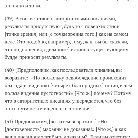
это одно и то же.
(39) В соответствии с авторитетными писаниями,
результаты присутствуют, будь то с поверхностной
[точки зрения] или [с точки зрения того,] как на самом
деле. Это подобно, например, тому, как [вы бы сказали,
что подношения, сделанные] истинно существующему
будде, приносят результаты.
(40) [Предположим, как последователи хинаяны, вы
возразите:] «Но поскольку освобождение происходит
благодаря видению [четырёх благородных] истин, в чём
польза видения пустотности?» [Что ж,] почему? Потому
что в авторитетных писаниях утверждается, что без
этого пути нет очищенного состояния.
(41) Предположим, [вы затем возразите:] «Но
[достоверность] махаяны не доказана!» [Что ж,] а как
ваши писания могут быть доказаны? [Если вы ответите:]