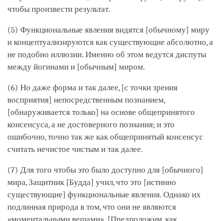
чтобы произвести результат.
(5) Функциональные явления видятся [обычному] миру
и концептуализируются как существующие абсолютно, а
не подобно иллюзии. Именно об этом ведутся диспуты
между йогинами и [обычным] миром.
(6) Но даже форма и так далее, [с точки зрения
восприятия] непосредственным познанием,
[обнаруживается только] на основе общепринятого
консенсуса, а не достоверного познания; и это
ошибочно, точно так же как общепринятый консенсус
считать нечистое чистым и так далее.
(7) Для того чтобы это было доступно для [обычного]
мира, Защитник [Будда] учил, что это [истинно
существующие] функциональные явления. Однако их
подлинная природа в том, что они не являются
«моментальными вещами». [Предположим, как