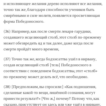
и исполняющее желания дерево исполняют все желания,
точно так же, благодаря способности учеников быть
смирёнными и силе молитв, появляется просветляющая
форма Победоносного.
(36) Например, как после смерти лекаря-гарудики,
создавшего исцеляющий столб, этот столб по-прежнему
может обезвредить яд и так далее, даже когда после
смерти пройдёт много времени,
(37) Точно так же, когда бодхисаттва ушёл в нирвану,
создав исцеляющий столб [тела] Победоносного в
соответствии с поведением бодхисаттвы, этот «столб»
по-прежнему может делать всё, что необходимо.
(38) [Предположим, вы спросили:] «Как подношения,
сделанные какой-то вещи, лишённой сознания, могут
принести результат?» [Что ж,] почему? Потому что, как
сказано, присутствует он здесь или уже ушёл в нирвану,